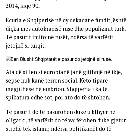
2014, faqe 90.
Ecuria e Shqiperisë në dy dekadat e fundit, është
diçka mes autokracisë ruse dhe populizmit turk.
Të pasurit imitojnë rusët, ndërsa të varfërit
jetojnë si turqit.
Ata që sillen si europianë janë gjithnjë në ikje,
sepse nuk kanë terren social. Këto tipare
megjithëse në embrion, Shqipëria i ka të
spikatura edhe sot, por ato do të shtohen.
Të pasurit do të pasurohen duke u kthyer ne
oligarki, të varfërit do të varfërohen duke gjetur
strehë tek islami; ndërsa politikanët do të