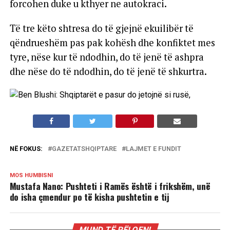
forcohen duke u kthyer ne autokraci.
Të tre këto shtresa do të gjejnë ekuilibër të
qëndrueshëm pas pak kohësh dhe konfiktet mes
tyre, nëse kur të ndodhin, do të jenë të ashpra
dhe nëse do të ndodhin, do të jenë të shkurtra.
NË FOKUS:
GAZETATSHQIPTARE
LAJMET E FUNDIT
MOS HUMBISNI
Mustafa Nano: Pushteti i Ramës është i frikshëm, unë
do isha çmendur po të kisha pushtetin e tij
MUND TË PËLQENI