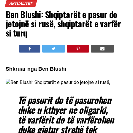
AKTUALITET
Ben Blushi: Shqiptarët e pasur do
jetojnë si rusë, shqiptarët e varfër
si turq
Shkruar nga Ben Blushi
Të pasurit do të pasurohen
duke u kthyer ne oligarki,
të varfërit do të varfërohen
duke gjetur strehë tek