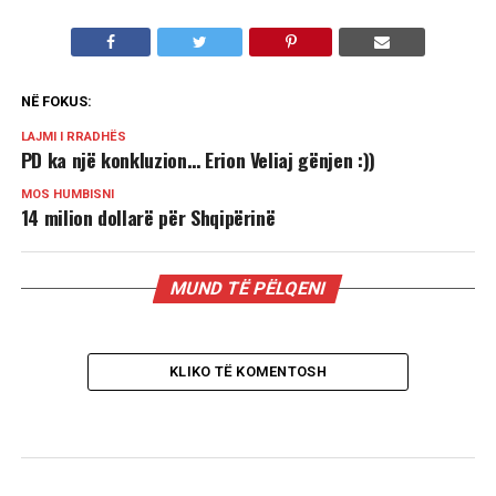
NË FOKUS:
LAJMI I RRADHËS
PD ka një konkluzion… Erion Veliaj gënjen :))
MOS HUMBISNI
14 milion dollarë për Shqipërinë
MUND TË PËLQENI
KLIKO TË KOMENTOSH