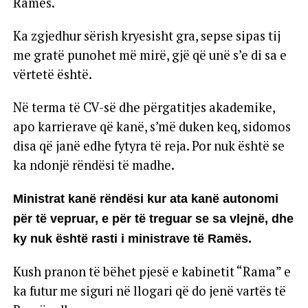
Ramës.
Ka zgjedhur sërish kryesisht gra, sepse sipas tij
me gratë punohet më mirë, gjë që unë s’e di sa e
vërtetë është.
Në terma të CV-së dhe përgatitjes akademike,
apo karrierave që kanë, s’më duken keq, sidomos
disa që janë edhe fytyra të reja. Por nuk është se
ka ndonjë rëndësi të madhe.
Ministrat kanë rëndësi kur ata kanë autonomi
për të vepruar, e për të treguar se sa vlejnë, dhe
ky nuk është rasti i ministrave të Ramës.
Kush pranon të bëhet pjesë e kabinetit “Rama” e
ka futur me siguri në llogari që do jenë vartës të