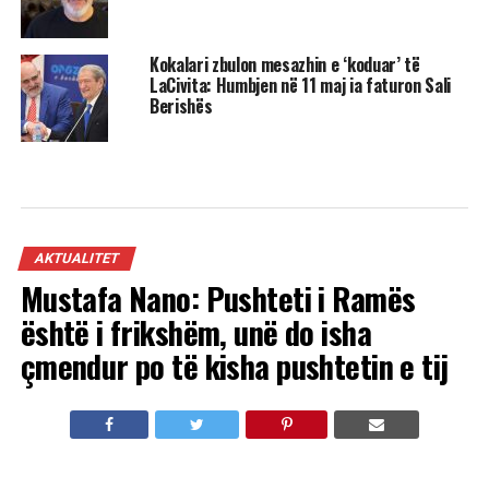
Kokalari zbulon mesazhin e ‘koduar’ të
LaCivita: Humbjen në 11 maj ia faturon Sali
Berishës
AKTUALITET
Mustafa Nano: Pushteti i Ramës
është i frikshëm, unë do isha
çmendur po të kisha pushtetin e tij