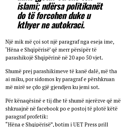
islami; ndërsa politikanët
do të forcohen duke u
kthyer ne autokraci.
Një mik më çoi sot një paragraf nga eseja ime,
‘Hëna e Shqipërisë’ që merr përsipër të
parashikojë Shqipërinë në 20 apo 50 vjet.
Shumë prej parashikimeve të kanë dalë, më tha
ai miku, por sidomos ky paragraf e përshkruan
më mirë se çdo gjë gjendjen ku jemi sot.
Për kënaqësinë e tij dhe të shumë njerëzve që më
shkruajnë në facebook po e postoj të plotë këtë
paragraf profetik:
“Hëna e Shqipërisë”, botim i UET Press prill