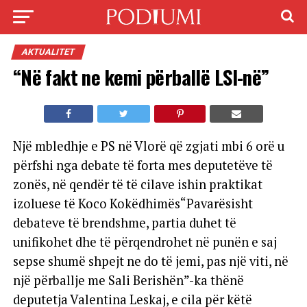
AKTUALITET
“Në fakt ne kemi përballë LSI-në”
Një mbledhje e PS në Vlorë që zgjati mbi 6 orë u
përfshi nga debate të forta mes deputetëve të
zonës, në qendër të të cilave ishin praktikat
izoluese të Koco Kokëdhimës“Pavarësisht
debateve të brendshme, partia duhet të
unifikohet dhe të përqendrohet në punën e saj
sepse shumë shpejt ne do të jemi, pas një viti, në
një përballje me Sali Berishën”-ka thënë
deputetja Valentina Leskaj, e cila për këtë