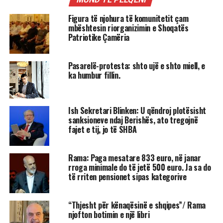
Figura të njohura të komunitetit çam
mbështesin riorganizimin e Shoqatës
Patriotike Çamëria
Pasarelë-protesta: shto ujë e shto miell, e
ka humbur fillin.
Ish Sekretari Blinken: U qëndroj plotësisht
sanksioneve ndaj Berishës, ato tregojnë
fajet e tij, jo të SHBA
Rama: Paga mesatare 833 euro, në janar
rroga minimale do të jetë 500 euro. Ja sa do
të rriten pensionet sipas kategorive
“Thjesht për kënaqësinë e shqipes”/ Rama
njofton botimin e një libri