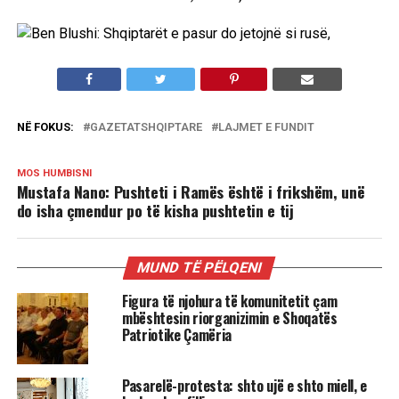
NË FOKUS:
GAZETATSHQIPTARE
LAJMET E FUNDIT
MOS HUMBISNI
Mustafa Nano: Pushteti i Ramës është i frikshëm, unë
do isha çmendur po të kisha pushtetin e tij
MUND TË PËLQENI
Figura të njohura të komunitetit çam
mbështesin riorganizimin e Shoqatës
Patriotike Çamëria
Pasarelë-protesta: shto ujë e shto miell, e