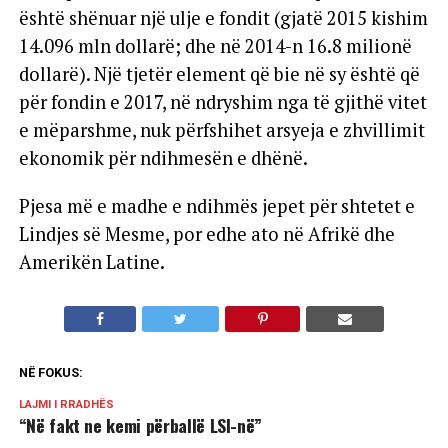
është shënuar një ulje e fondit (gjatë 2015 kishim
14.096 mln dollarë; dhe në 2014-n 16.8 milionë
dollarë). Një tjetër element që bie në sy është që
për fondin e 2017, në ndryshim nga të gjithë vitet
e mëparshme, nuk përfshihet arsyeja e zhvillimit
ekonomik për ndihmesën e dhënë.
Pjesa më e madhe e ndihmës jepet për shtetet e
Lindjes së Mesme, por edhe ato në Afrikë dhe
Amerikën Latine.
NË FOKUS:
LAJMI I RRADHËS
“Në fakt ne kemi përballë LSI-në”