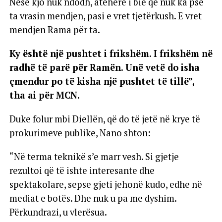
Nëse kjo nuk ndodh, atëherë i bie që nuk ka pse
ta vrasin mendjen, pasi e vret tjetërkush. E vret
mendjen Rama për ta.
Ky është një pushtet i frikshëm. I frikshëm në
radhë të parë për Ramën. Unë vetë do isha
çmendur po të kisha një pushtet të tillë”,
tha ai për MCN.
Duke folur mbi Diellën, që do të jetë në krye të
prokurimeve publike, Nano shton:
“Në terma teknikë s’e marr vesh. Si gjetje
rezultoi që të ishte interesante dhe
spektakolare, sepse gjeti jehonë kudo, edhe në
mediat e botës. Dhe nuk u pa me dyshim.
Përkundrazi, u vlerësua.