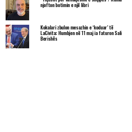
njofton botimin e një libri
Kokalari zbulon mesazhin e ‘koduar’ të
LaCivita: Humbjen në 11 maj ia faturon Sali
Berishës
AKTUALITET
“Edi Rama është politikani më me
fat”