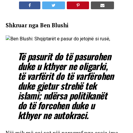
Shkruar nga Ben Blushi
Të pasurit do të pasurohen
duke u kthyer ne oligarki,
të varfërit do të varfërohen
duke gjetur strehë tek
islami; ndërsa politikanët
do të forcohen duke u
kthyer ne autokraci.
Një mik më çoi sot një paragraf nga eseja ime,