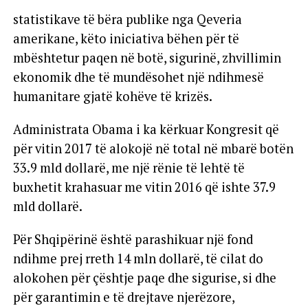
statistikave të bëra publike nga Qeveria
amerikane, këto iniciativa bëhen për të
mbështetur paqen në botë, sigurinë, zhvillimin
ekonomik dhe të mundësohet një ndihmesë
humanitare gjatë kohëve të krizës.
Administrata Obama i ka kërkuar Kongresit që
për vitin 2017 të alokojë në total në mbarë botën
33.9 mld dollarë, me një rënie të lehtë të
buxhetit krahasuar me vitin 2016 që ishte 37.9
mld dollarë.
Për Shqipërinë është parashikuar një fond
ndihme prej rreth 14 mln dollarë, të cilat do
alokohen për çështje paqe dhe sigurise, si dhe
për garantimin e të drejtave njerëzore,