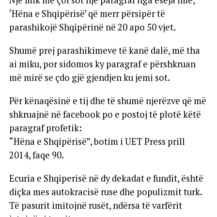
‘Hëna e Shqipërisë’ që merr përsipër të
parashikojë Shqipërinë në 20 apo 50 vjet.
Shumë prej parashikimeve të kanë dalë, më tha
ai miku, por sidomos ky paragraf e përshkruan
më mirë se çdo gjë gjendjen ku jemi sot.
Për kënaqësinë e tij dhe të shumë njerëzve që më
shkruajnë në facebook po e postoj të plotë këtë
paragraf profetik:
“Hëna e Shqipërisë”, botim i UET Press prill
2014, faqe 90.
Ecuria e Shqiperisë në dy dekadat e fundit, është
diçka mes autokracisë ruse dhe populizmit turk.
Të pasurit imitojnë rusët, ndërsa të varfërit