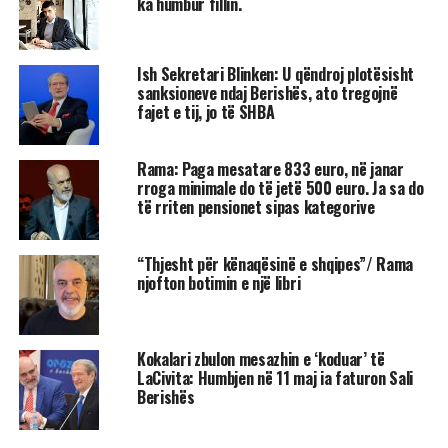
ka humbur fillin.
Ish Sekretari Blinken: U qëndroj plotësisht
sanksioneve ndaj Berishës, ato tregojnë
fajet e tij, jo të SHBA
Rama: Paga mesatare 833 euro, në janar
rroga minimale do të jetë 500 euro. Ja sa do
të rriten pensionet sipas kategorive
“Thjesht për kënaqësinë e shqipes”/ Rama
njofton botimin e një libri
Kokalari zbulon mesazhin e ‘koduar’ të
LaCivita: Humbjen në 11 maj ia faturon Sali
Berishës