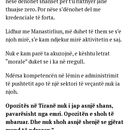
nëse dënohet shanset për t’u rikthyer janë
thuajse zero. Por nëse s’dënohet del me
kredenciale të forta.
Lidhur me Manastirliun, më duhet të them se s’e
njoh mirë, s’e kam ndjekur mirë aktivitetin e saj.
Nuk e kam parë ta akuzojnë, e kështu letrat
“morale” duket se i ka në rregull.
Ndërsa kompetencën në lëmin e administrimit
të pushtetit apo të një sektori të veçantë nuk ia
njoh.
Opozitës në Tiranë nuk i jap asnjë shans,
pavarësisht nga emri. Opozitën e shoh të
mbaruar. Dhe nuk shoh asnjë shenjë se gjërat