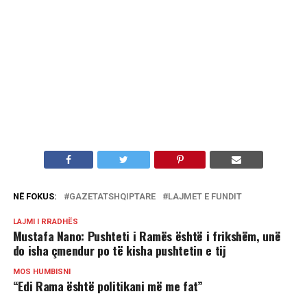
NË FOKUS:
GAZETATSHQIPTARE
LAJMET E FUNDIT
LAJMI I RRADHËS
Mustafa Nano: Pushteti i Ramës është i frikshëm, unë
do isha çmendur po të kisha pushtetin e tij
MOS HUMBISNI
“Edi Rama është politikani më me fat”