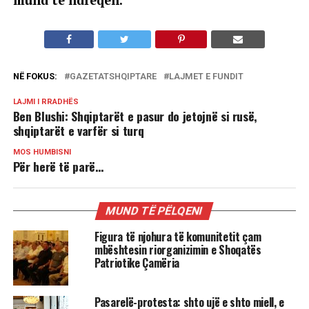
mund të ndreqen.”
NË FOKUS:
GAZETATSHQIPTARE
LAJMET E FUNDIT
LAJMI I RRADHËS
Ben Blushi: Shqiptarët e pasur do jetojnë si rusë,
shqiptarët e varfër si turq
MOS HUMBISNI
Për herë të parë…
MUND TË PËLQENI
Figura të njohura të komunitetit çam
mbështesin riorganizimin e Shoqatës
Patriotike Çamëria
Pasarelë-protesta: shto ujë e shto miell, e