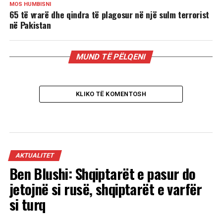
MOS HUMBISNI
65 të vrarë dhe qindra të plagosur në një sulm terrorist
në Pakistan
MUND TË PËLQENI
KLIKO TË KOMENTOSH
AKTUALITET
Ben Blushi: Shqiptarët e pasur do
jetojnë si rusë, shqiptarët e varfër
si turq