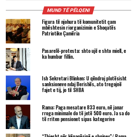
MUND TË PËLQENI
Figura të njohura të komunitetit çam
mbështesin riorganizimin e Shoqatës
Patriotike Çamëria
Pasarelë-protesta: shto ujë e shto miell, e
ka humbur fillin.
Ish Sekretari Blinken: U qëndroj plotësisht
sanksioneve ndaj Berishës, ato tregojnë
fajet e tij, jo të SHBA
Rama: Paga mesatare 833 euro, në janar
rroga minimale do të jetë 500 euro. Ja sa do
të rriten pensionet sipas kategorive
“Thjesht për kënaqësinë e shqipes”/ Rama