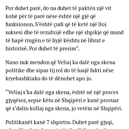
Por duhet parë, do na duhet të paktën një vit
kohë për të parë nëse është një gjë që
funksionon. S’është çudi që të ketë një lloj
suksesi dhe të rezultojë edhe një shpikje që mund
të hapë rrugën e të hyjë kështu në librat e
historisë. Por duhet të presim”.
Nano nuk mendon që Veliaj ka dalë nga skena
politike dhe sipas tij rol do të luajë fakti nëse
kryebashkiaku do të dënohet apo jo.
“Veliaj s’ka dalë nga skena, është në një proces
gjyqësor, sepse këtu në Shqipëri e kanë provuar
që s’dalin kollaj nga skena, jo vetëm në Shqipëri.
Politikanët kanë 7 shpirtra. Duhet parë gjyqi,