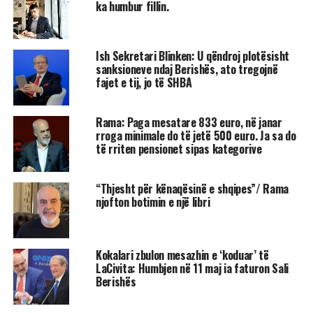
ka humbur fillin.
Ish Sekretari Blinken: U qëndroj plotësisht
sanksioneve ndaj Berishës, ato tregojnë
fajet e tij, jo të SHBA
Rama: Paga mesatare 833 euro, në janar
rroga minimale do të jetë 500 euro. Ja sa do
të rriten pensionet sipas kategorive
“Thjesht për kënaqësinë e shqipes”/ Rama
njofton botimin e një libri
Kokalari zbulon mesazhin e ‘koduar’ të
LaCivita: Humbjen në 11 maj ia faturon Sali
Berishës