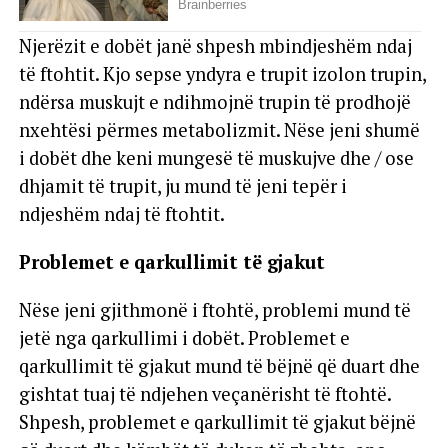
Njerëzit e dobët janë shpesh mbindjeshëm ndaj
të ftohtit. Kjo sepse yndyra e trupit izolon trupin,
ndërsa muskujt e ndihmojnë trupin të prodhojë
nxehtësi përmes metabolizmit. Nëse jeni shumë
i dobët dhe keni mungesë të muskujve dhe / ose
dhjamit të trupit, ju mund të jeni tepër i
ndjeshëm ndaj të ftohtit.
Problemet e qarkullimit të gjakut
Nëse jeni gjithmonë i ftohtë, problemi mund të
jetë nga qarkullimi i dobët. Problemet e
qarkullimit të gjakut mund të bëjnë që duart dhe
gishtat tuaj të ndjehen veçanërisht të ftohtë.
Shpesh, problemet e qarkullimit të gjakut bëjnë