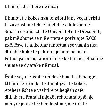
Dhimbje disa herë në muaj
Dhimbjet e kokës nga tensioni janë veçanërisht
të zakonshme tek fëmijët dhe adoleshentët.
Sipas një sondazhi të Universitetit të Dresdenit,
pak më shumë se një e treta e pothuajse 3.000
nxënësve të anketuar raportuan se vuanin nga
dhimbje koke të paktën një herë në muaj.
Pothuajse po aq raportuan se kishin përjetuar më
shumë se dy atake në muaj.
Është veçanërisht e rëndësishme të shmanget
kthimi në kronike të dhimbjeve të kokës.
Atëherë është e vështirë të heqësh qafe
dhimbjen. Prandaj mjekët rekomandojnë një
mënyrë jetese të shëndetshme, me orë të