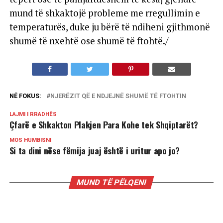
mund të shkaktojë probleme me rregullimin e
temperaturës, duke ju bërë të ndiheni gjithmonë
shumë të nxehtë ose shumë të ftohtë./
NË FOKUS:
NJERËZIT QË E NDJEJNË SHUMË TË FTOHTIN
LAJMI I RRADHËS
Çfarë e Shkakton Plakjen Para Kohe tek Shqiptarët?
MOS HUMBISNI
Si ta dini nëse fëmija juaj është i uritur apo jo?
MUND TË PËLQENI