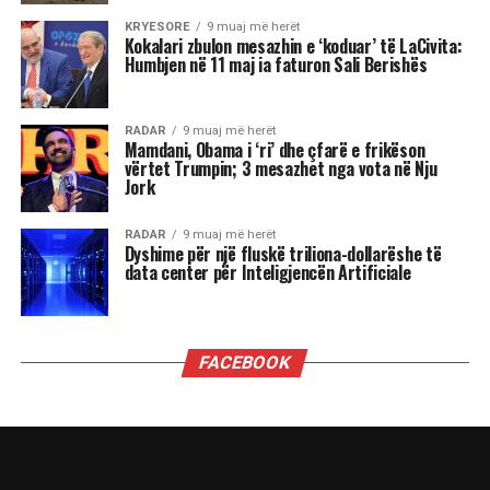
Luani
Luanët kanë nevojë të madhe për vëmendje dhe
admirim. Kur këto nevoja nuk plotësohen,
ndjenja e xhelozisë mund të bëhet e fortë. Ata
shpesh nënvlerësojnë ata që i sfidojnë në
pozicionin e tyre, sidomos në rolin udhëheqës.
Astrologjia i këshillon Luanët të ushtrojnë më
shumë përulësi për të shmangur zilitë e
panevojshme.
Virgjëresha
Virgjëreshat përjetojnë xhelozinë përmes
nevojës së tyre për përsosmëri. Krahasimet e
vazhdueshme me të tjerët shpesh i bëjnë të
ndihen konkurrues ose të zhgënjyer. Ato
përdorin kritika të ashpra ndaj vetes dhe të
tjerëve për të fshehur pasiguritë e brendshme.