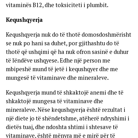
vitaminës B12, dhe toksiciteti i plumbit.
Kequshqyerja
Kequshqyerja nuk do të thotë domosdoshmërisht
se nuk po hani sa duhet, por gjithashtu do të
thotë që ushqimi që ha nuk ofron sasinë e duhur
të lëndëve ushqyese. Edhe një person me
mbipeshë mund të jetë i kequshqyer dhe me
mungesë të vitaminave dhe mineraleve.
Kequshqyerja mund të shkaktojë anemi dhe të
shkaktojë mungesa të vitaminave dhe
mineraleve. Nëse kequshqyerja është rezultat i
një diete jo të shëndetshme, atëherë ndryshimi i
dietës tuaj, dhe ndoshta shtimi i shtesave të
vitaminave, është mënyra më e mirë për të