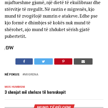
mjaftueshme gjumë, një dietë të ekuilibruar dhe
stërvitje të rregullt. Në rastin e migrenës, kjo
mund të zvogëlojë numrin e atakeve. Edhe pse
kjo formë e dhimbjes së kokës nuk mund të
shërohet, ajo mund të zhduket sërish gjatë
pubertetit.
/
DW
NË FOKUS:
MIGRENA
MOS HUMBISNI
3 shenjat më xheloze të horoskopit
MUND TË PËLQENI