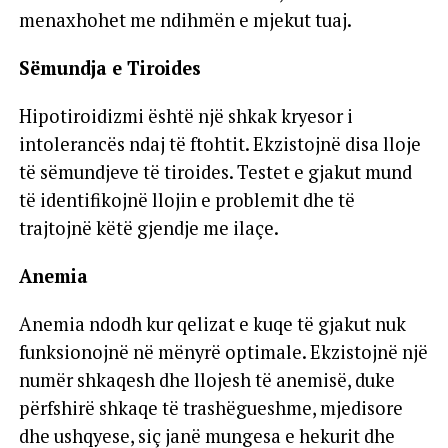
menaxhohet me ndihmën e mjekut tuaj.
Sëmundja e Tiroides
Hipotiroidizmi është një shkak kryesor i
intolerancës ndaj të ftohtit. Ekzistojnë disa lloje
të sëmundjeve të tiroides. Testet e gjakut mund
të identifikojnë llojin e problemit dhe të
trajtojnë këtë gjendje me ilaçe.
Anemia
Anemia ndodh kur qelizat e kuqe të gjakut nuk
funksionojnë në mënyrë optimale. Ekzistojnë një
numër shkaqesh dhe llojesh të anemisë, duke
përfshirë shkaqe të trashëgueshme, mjedisore
dhe ushqyese, siç janë mungesa e hekurit dhe