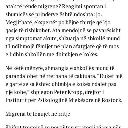
atak të rëndë migrene? Reagimi spontan i
shumicës së prindërve është ndoshta: jo.
Megjithatë, ekspertët po bëjnë thirrje që kjo
qasje të rishikohet. Ata mendojnë se pavarësisht
nga simptomat akute, shkuarja në shkollë mund
t’i ndihmojë fëmijët në plan afatgjatë që të mos
e lidhin shkollën me dhimbjen e kokës.
Në këtë mënyrë, shmangia e shkollës mund të
parandalohet në rrethana të caktuara. “Duket më
e qartë se sa është: dhimbja e kokës ndalet pas
një kohe,” shpjegon Peter Kropp, drejtor i
Institutit për Psikologjinë Mjekësore në Rostock.
Migrena te fëmijët në rritje
Shifrat tregojnë se nevojiten strategji të reja për