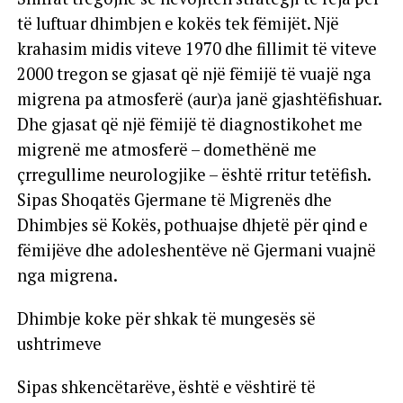
të luftuar dhimbjen e kokës tek fëmijët. Një
krahasim midis viteve 1970 dhe fillimit të viteve
2000 tregon se gjasat që një fëmijë të vuajë nga
migrena pa atmosferë (aur)a janë gjashtëfishuar.
Dhe gjasat që një fëmijë të diagnostikohet me
migrenë me atmosferë – domethënë me
çrregullime neurologjike – është rritur tetëfish.
Sipas Shoqatës Gjermane të Migrenës dhe
Dhimbjes së Kokës, pothuajse dhjetë për qind e
fëmijëve dhe adoleshentëve në Gjermani vuajnë
nga migrena.
Dhimbje koke për shkak të mungesës së
ushtrimeve
Sipas shkencëtarëve, është e vështirë të