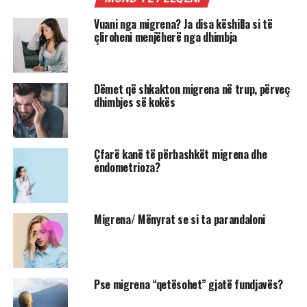
Vuani nga migrena? Ja disa këshilla si të
çliroheni menjëherë nga dhimbja
Dëmet që shkakton migrena në trup, përveç
dhimbjes së kokës
Çfarë kanë të përbashkët migrena dhe
endometrioza?
Migrena/ Mënyrat se si ta parandaloni
Pse migrena “qetësohet” gjatë fundjavës?