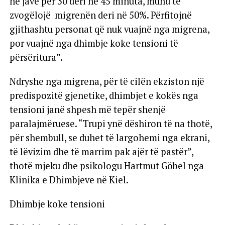
në javë për 30 deri në 45 minuta, mund të
zvogëlojë migrenën deri në 50%. Përfitojnë
gjithashtu personat që nuk vuajnë nga migrena,
por vuajnë nga dhimbje koke tensioni të
përsëritura”.
Ndryshe nga migrena, për të cilën ekziston një
predispozitë gjenetike, dhimbjet e kokës nga
tensioni janë shpesh më tepër shenjë
paralajmëruese. “Trupi ynë dëshiron të na thotë,
për shembull, se duhet të largohemi nga ekrani,
të lëvizim dhe të marrim pak ajër të pastër”,
thotë mjeku dhe psikologu Hartmut Göbel nga
Klinika e Dhimbjeve në Kiel.
Dhimbje koke tensioni