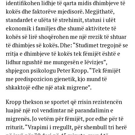
identifikohen lidhje të qarta midis dhimbjeve të
kokës dhe faktorëve mjedisorë. Megjithatë,
standardet e ulëta të strehimit, statusi i ulët
ekonomik i familjes dhe shumë aktivitete të
kohës së lirë shoqërohen me një rrezik të shtuar
të dhimbjes së kokës. Dhe: “Studimet tregojnë se
rritja e dhimbjeve të kokës tek fëmijët është e
lidhur ngushtë me mungesën e lëvizjes”,
shpjegon psikologu Peter Kropp. “Tek fëmijët
me predispozicion gjenetik, kjo mund të
shkaktojë edhe një atak migrene”.
Kropp thekson se sportet që rrisin rezistencën
luajnë një rol vendimtar në parandalimin e
migrenës. Jo vetëm për fëmijët, por edhe për të
rriturit. “Vrapimi i rregullt, për shembull tri herë