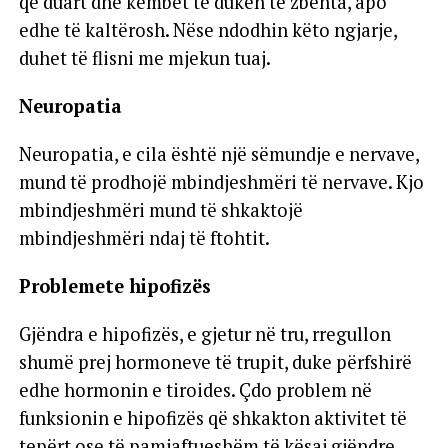
që duart dhe këmbët të duken të zbehta, apo
edhe të kaltërosh. Nëse ndodhin këto ngjarje,
duhet të flisni me mjekun tuaj.
Neuropatia
Neuropatia, e cila është një sëmundje e nervave,
mund të prodhojë mbindjeshmëri të nervave. Kjo
mbindjeshmëri mund të shkaktojë
mbindjeshmëri ndaj të ftohtit.
Problemete hipofizës
Gjëndra e hipofizës, e gjetur në tru, rregullon
shumë prej hormoneve të trupit, duke përfshirë
edhe hormonin e tiroides. Çdo problem në
funksionin e hipofizës që shkakton aktivitet të
tepërt ose të pamjaftueshëm të kësaj gjëndre