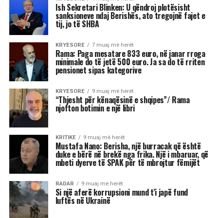
janë më të prirura të përjetojnë xhelozi, për
shkak të pasigurisë, krenarisë ose nevojës së
fortë për njohje.
Kjo dinamikë shpesh sjell tensione dhe konflikte,
si në jetën personale, ashtu edhe në atë
profesionale.
Më poshtë janë tre shenjat e zodiakut që
konsiderohen më xheloze:
Akrepi
I njohur për intensitetin e tij emocional, akrepi
shpesh konkurron në heshtje. Kur ndjen se është
tejkaluar, mund të mbajë mëri dhe të tërhiqet
nga të tjerët.