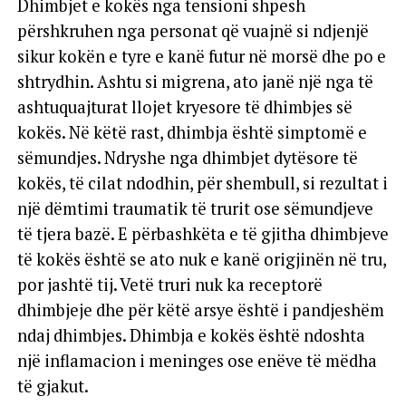
Dhimbjet e kokës nga tensioni shpesh
përshkruhen nga personat që vuajnë si ndjenjë
sikur kokën e tyre e kanë futur në morsë dhe po e
shtrydhin. Ashtu si migrena, ato janë një nga të
ashtuquajturat llojet kryesore të dhimbjes së
kokës. Në këtë rast, dhimbja është simptomë e
sëmundjes. Ndryshe nga dhimbjet dytësore të
kokës, të cilat ndodhin, për shembull, si rezultat i
një dëmtimi traumatik të trurit ose sëmundjeve
të tjera bazë. E përbashkëta e të gjitha dhimbjeve
të kokës është se ato nuk e kanë origjinën në tru,
por jashtë tij. Vetë truri nuk ka receptorë
dhimbjeje dhe për këtë arsye është i pandjeshëm
ndaj dhimbjes. Dhimbja e kokës është ndoshta
një inflamacion i meninges ose enëve të mëdha
të gjakut.