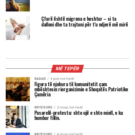
Çfarë është migrena e heshtur – si ta
dalloni dhe ta trajtoni për t’u ndjerë më mirë
MIX
3 shenjat më xheloze të horoskopit
Astrologjia tregon se disa shenja të zodiakut