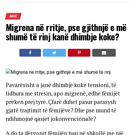
MIX
Migrena në rritje, pse gjithnjë e më
shumë të rinj kanë dhimbje koke?
Pavarësisht a janë dhimbje koke tensioni, të
lidhura me stresin, apo migrenë, edhe fëmijët
preken prej tyre. Çfarë duhet pasur parasysh
gjatë trajtimit të fëmijëve? Dhe pse mund të
ndihmojnë qasjet jokonvencionale?
A do ta dërgonit fëmijën tuaj në shkollë me një