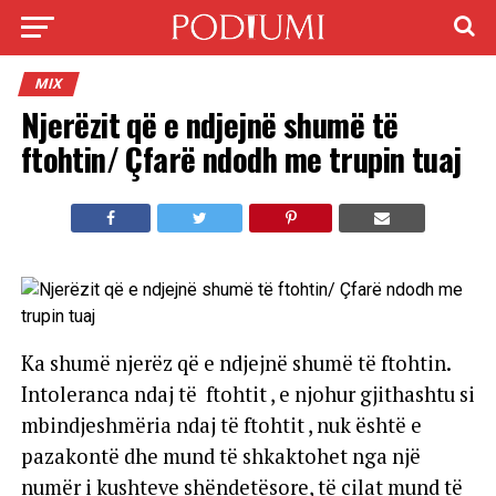
MIX
Njerëzit që e ndjejnë shumë të
ftohtin/ Çfarë ndodh me trupin tuaj
Ka shumë njerëz që e ndjejnë shumë të ftohtin.
Intoleranca ndaj të ftohtit , e njohur gjithashtu si
mbindjeshmëria ndaj të ftohtit , nuk është e
pazakontë dhe mund të shkaktohet nga një
numër i kushteve shëndetësore, të cilat mund të