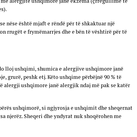
me alergjitë ushqimore janë ekzema (çrregullime të
s).
e nëse është mjaft e rëndë për të shkaktuar një
kon rrugët e frymëmarrjes dhe e bën të vështirë për të
do lloj ushqimi, shumica e alergjive ushqimore janë
oje, grurë, peshk etj. Këto ushqime përbëjnë 90 % të
ë alergji ushqimore janë alergjik ndaj më pak se katër
rbërës ushqimorë, si ngjyrosja e ushqimit dhe sheqernat
disa njerëz. Sheqeri dhe yndyrat nuk shoqërohen me