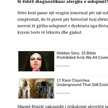
Si është diagnostikuar alergjia e ushqimit
Nëse keni pasur një reagim jonormal për një us
simptomat, do të pyesë për historinë tuaj shënde
merrni të gjitha ushqimet e dyshimta nga dieta j
kryeni teste të lëkurës dhe gjakut.
Shumë fëmijë zakonisht i tejkalojnë alergjitë n