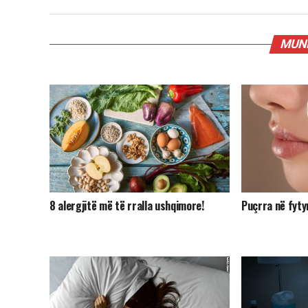
MUND
8 alergjitë më të rralla ushqimore!
Puçrra në fyty