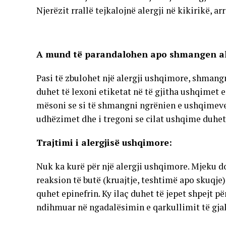
Njerëzit rrallë tejkalojnë alergji në kikirikë, ar
A mund të parandalohen apo shmangen al
Pasi të zbulohet një alergji ushqimore, shmangn
duhet të lexoni etiketat në të gjitha ushqimet 
mësoni se si të shmangni ngrënien e ushqimeve 
udhëzimet dhe i tregoni se cilat ushqime duhe
Trajtimi i alergjisë ushqimore:
Nuk ka kurë për një alergji ushqimore. Mjeku do
reaksion të butë (kruajtje, teshtimë apo skuqje)
quhet epinefrin. Ky ilaç duhet të jepet shpejt pë
ndihmuar në ngadalësimin e qarkullimit të gja