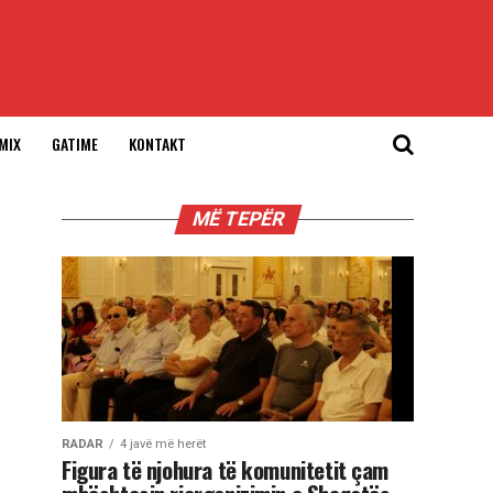
MIX
GATIME
KONTAKT
MË TEPËR
RADAR
4 javë më herët
Figura të njohura të komunitetit çam