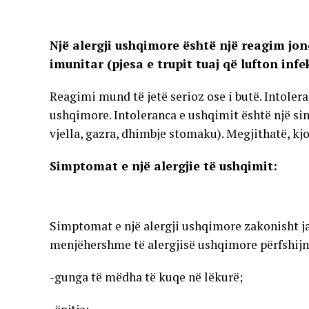
Një alergji ushqimore është një reagim jo
imunitar (pjesa e trupit tuaj që lufton infe
Reagimi mund të jetë serioz ose i butë. Intoler
ushqimore. Intoleranca e ushqimit është një 
vjella, gazra, dhimbje stomaku). Megjithatë, kj
Simptomat e një alergjie të ushqimit:
Simptomat e një alergji ushqimore zakonisht 
menjëhershme të alergjisë ushqimore përfshijn
-gunga të mëdha të kuqe në lëkurë;