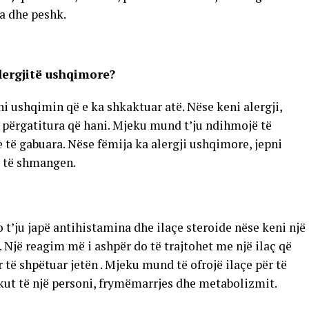
ra dhe peshk.
ergjitë ushqimore?
i ushqimin që e ka shkaktuar atë. Nëse keni alergji,
e përgatitura që hani. Mjeku mund t’ju ndihmojë të
të gabuara. Nëse fëmija ka alergji ushqimore, jepni
t të shmangen.
 t’ju japë antihistamina dhe ilaçe steroide nëse keni një
. Një reagim më i ashpër do të trajtohet me një ilaç që
r të shpëtuar jetën . Mjeku mund të ofrojë ilaçe për të
kut të një personi, frymëmarrjes dhe metabolizmit.