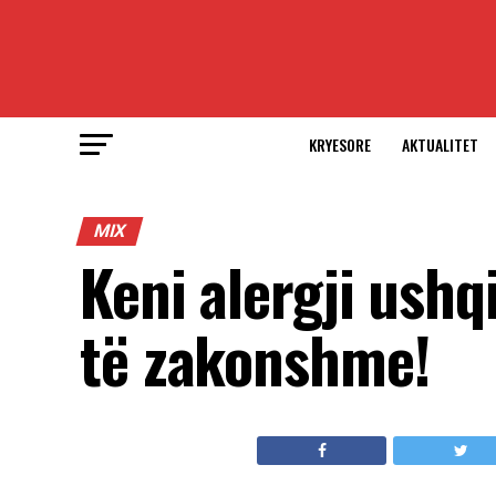
KRYESORE
AKTUALITET
MIX
Keni alergji ush
të zakonshme!