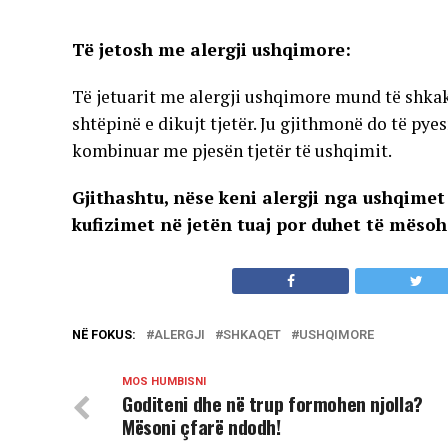
Të jetosh me alergji ushqimore:
Të jetuarit me alergji ushqimore mund të shkakt
shtëpinë e dikujt tjetër. Ju gjithmonë do të pye
kombinuar me pjesën tjetër të ushqimit.
Gjithashtu, nëse keni alergji nga ushqime
kufizimet në jetën tuaj por duhet të mësohe
NË FOKUS:
ALERGJI
SHKAQET
USHQIMORE
MOS HUMBISNI
Goditeni dhe në trup formohen njolla?
Mësoni çfarë ndodh!