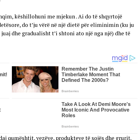
?
hqim, këshillohuni me mjekun . Ai do të shqyrtojë
tësore, do t’ju vërë në një dietë për eliminimin (ku ju
uaj dhe gradualisht t’i shtoni ato një nga një) dhe të
daj qumështit, vezëve, produkteve të sojës dhe grurit.