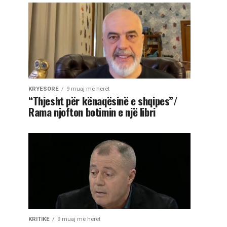
KRYESORE
9 muaj më herët
“Thjesht për kënaqësinë e shqipes”/
Rama njofton botimin e një libri
KRITIKE
9 muaj më herët