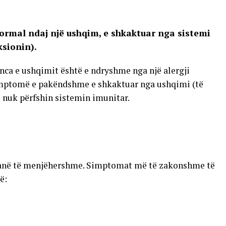
normal ndaj një ushqim, e shkaktuar nga sistemi
ksionin).
anca e ushqimit është e ndryshme nga një alergji
simptomë e pakëndshme e shkaktuar nga ushqimi (të
o nuk përfshin sistemin imunitar.
janë të menjëhershme. Simptomat më të zakonshme të
ë: