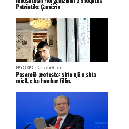
mbështesin riorganizimin e Shoqatës
Patriotike Çamëria
KRYESORE
2 muaj më herët
Pasarelë-protesta: shto ujë e shto
miell, e ka humbur fillin.