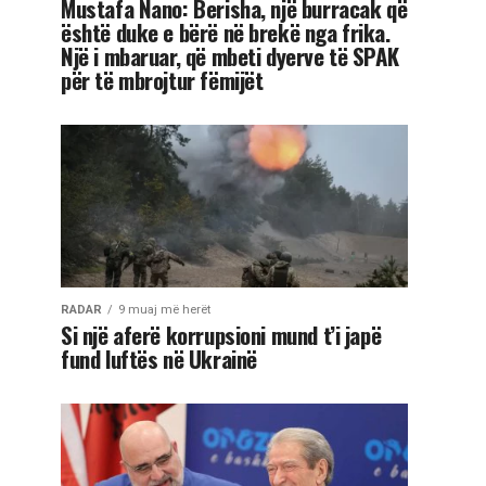
Mustafa Nano: Berisha, një burracak që
është duke e bërë në brekë nga frika.
Një i mbaruar, që mbeti dyerve të SPAK
për të mbrojtur fëmijët
RADAR
9 muaj më herët
Si një aferë korrupsioni mund t’i japë
fund luftës në Ukrainë