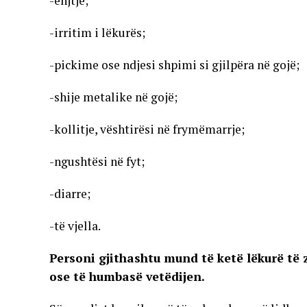
-ënjtje;
-irritim i lëkurës;
-pickime ose ndjesi shpimi si gjilpëra në gojë;
-shije metalike në gojë;
-kollitje, vështirësi në frymëmarrje;
-ngushtësi në fyt;
-diarre;
-të vjella.
Personi gjithashtu mund të ketë lëkurë të z
ose të humbasë vetëdijen.