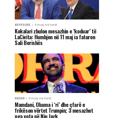
KRYESORE
9 muaj më herët
Kokalari zbulon mesazhin e ‘koduar’ të
LaCivita: Humbjen në 11 maj ia faturon
Sali Berishës
RADAR
9 muaj më herët
Mamdani, Obama i ‘ri’ dhe çfarë e
frikëson vërtet Trumpin; 3 mesazhet
nga vota në Nju Jork