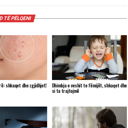
 TË PËLQENI
rë: shkaqet dhe zgjidhjet!
Dhimbja e veshit te fëmijët, shkaqet dhe
si ta trajtojmë