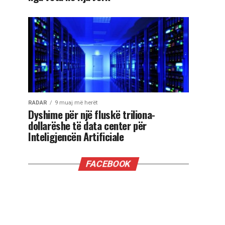
RADAR
9 muaj më herët
Dyshime për një fluskë triliona-
dollarëshe të data center për
Inteligjencën Artificiale
FACEBOOK