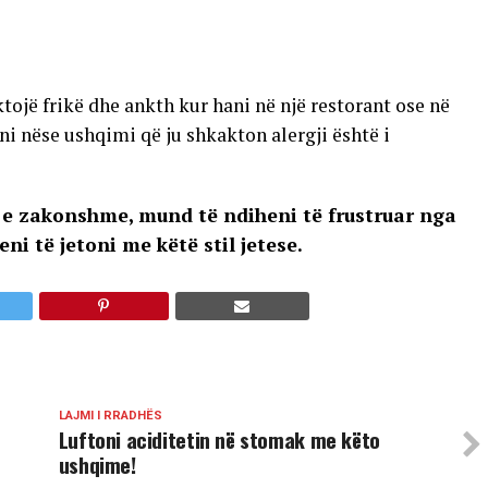
ojë frikë dhe ankth kur hani në një restorant ose në
sni nëse ushqimi që ju shkakton alergji është i
t e zakonshme, mund të ndiheni të frustruar nga
ni të jetoni me këtë stil jetese.
LAJMI I RRADHËS
Luftoni aciditetin në stomak me këto
ushqime!