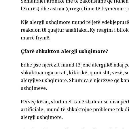
Sëmundjet kronike më të zakonshme që lidhen 
lëkurës) dhe astma (çrregullime të frymëmarrje
Një alergji ushqimore mund të jetë vdekjeprurës
reaksion të quajtur anafilaksi. Ky reagim i bllo
marrë frymë.
Çfarë shkakton alergji ushqimore?
Edhe pse njerëzit mund të jenë alergjikë ndaj ç
shkaktuar nga arrat , kikirikë, qumësht, vezë, s
alergjive ushqimore. Shumica e njerëzve që kan
ushqimeve.
Përveç kësaj, studimet kanë zbuluar se disa pë
artificiale , mund të shkaktojnë probleme tek 
alergji ushqimore.