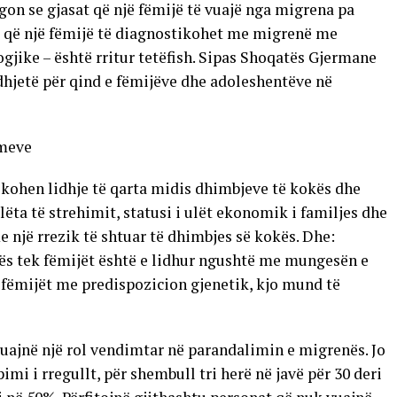
egon se gjasat që një fëmijë të vuajë nga migrena pa
at që një fëmijë të diagnostikohet me migrenë me
ike – është rritur tetëfish. Sipas Shoqatës Gjermane
hjetë për qind e fëmijëve dhe adoleshentëve në
imeve
fikohen lidhje të qarta midis dhimbjeve të kokës dhe
ëta të strehimit, statusi i ulët ekonomik i familjes dhe
 një rrezik të shtuar të dhimbjes së kokës. Dhe:
kës tek fëmijët është e lidhur ngushtë me mungesën e
 fëmijët me predispozicion gjenetik, kjo mund të
luajnë një rol vendimtar në parandalimin e migrenës. Jo
pimi i rregullt, për shembull tri herë në javë për 30 deri