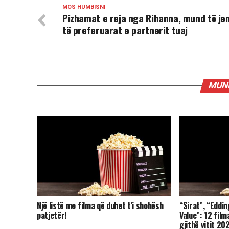
MOS HUMBISNI
Pizhamat e reja nga Rihanna, mund të je
të preferuarat e partnerit tuaj
MUND
Një listë me filma që duhet t’i shohësh
“Sirat”, “Eddi
patjetër!
Value”: 12 film
gjithë vitit 20