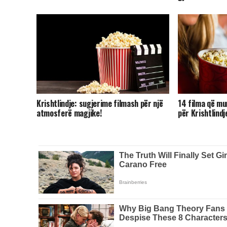
Krishtlindje: sugjerime filmash për një
14 filma që mun
atmosferë magjike!
për Krishtlindj