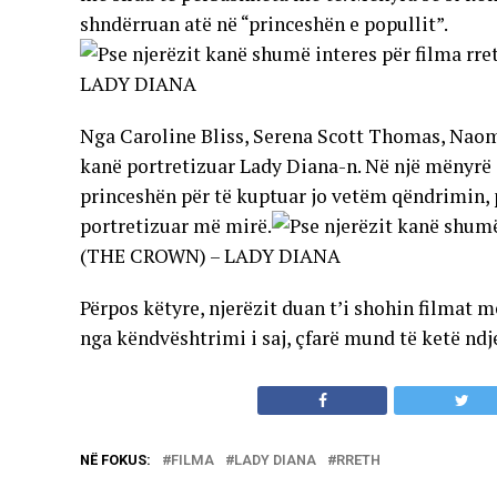
shndërruan atë në “princeshën e popullit”.
LADY DIANA
Nga Caroline Bliss, Serena Scott Thomas, Naom
kanë portretizuar Lady Diana-n. Në një mënyrë os
princeshën për të kuptuar jo vetëm qëndrimin, p
portretizuar më mirë.
(THE CROWN) – LADY DIANA
Përpos këtyre, njerëzit duan t’i shohin filmat 
nga këndvështrimi i saj, çfarë mund të ketë ndj
NË FOKUS:
FILMA
LADY DIANA
RRETH