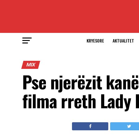
KRYESORE
AKTUALITET
MIX
Pse njerëzit kan
filma rreth Lady 