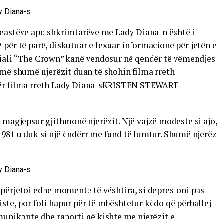
ineastëve apo shkrimtarëve me Lady Diana-n është i
 për të parë, diskutuar e lexuar informacione për jetën e
eriali “The Crown” kanë vendosur në qendër të vëmendjes
 më shumë njerëzit duan të shohin filma rreth
KRISTEN STEWART
magjepsur gjithmonë njerëzit. Një vajzë modeste si ajo,
 1981 u duk si një ëndërr me fund të lumtur. Shumë njerëz
o përjetoi edhe momente të vështira, si depresioni pas
liste, por foli hapur për të mbështetur këdo që përballej
munikonte dhe raporti që kishte me njerëzit e