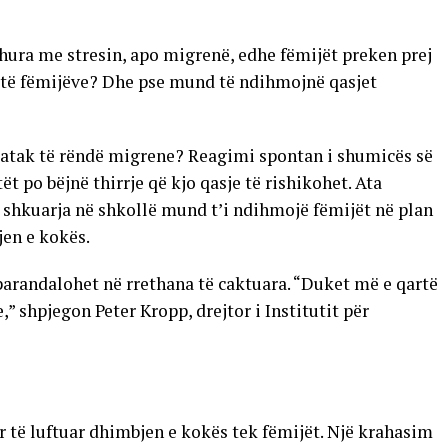
dhura me stresin, apo migrenë, edhe fëmijët preken prej
it të fëmijëve? Dhe pse mund të ndihmojnë qasjet
ë atak të rëndë migrene? Reagimi spontan i shumicës së
t po bëjnë thirrje që kjo qasje të rishikohet. Ata
shkuarja në shkollë mund t’i ndihmojë fëmijët në plan
jen e kokës.
arandalohet në rrethana të caktuara. “Duket më e qartë
,” shpjegon Peter Kropp, drejtor i Institutit për
për të luftuar dhimbjen e kokës tek fëmijët. Një krahasim