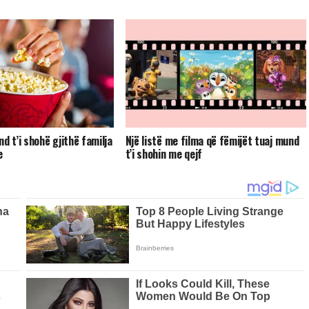
d t’i shohë gjithë familja
Një listë me filma që fëmijët tuaj mund
e
t’i shohin me qejf