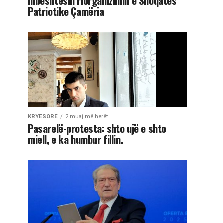
mbështesin riorganizimin e Shoqatës
Patriotike Çamëria
KRYESORE
2 muaj më herët
Pasarelë-protesta: shto ujë e shto
miell, e ka humbur fillin.