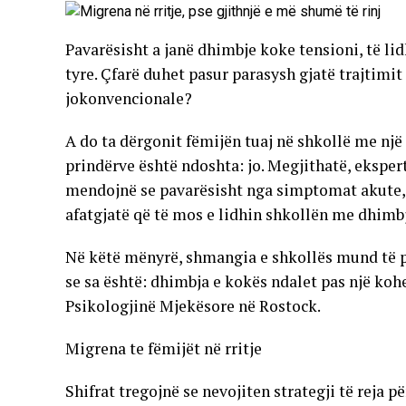
Pavarësisht a janë dhimbje koke tensioni, të li
tyre. Çfarë duhet pasur parasysh gjatë trajtim
jokonvencionale?
A do ta dërgonit fëmijën tuaj në shkollë me nj
prindërve është ndoshta: jo. Megjithatë, ekspertë
mendojnë se pavarësisht nga simptomat akute, 
afatgjatë që të mos e lidhin shkollën me dhimb
Në këtë mënyrë, shmangia e shkollës mund të p
se sa është: dhimbja e kokës ndalet pas një kohe
Psikologjinë Mjekësore në Rostock.
Migrena te fëmijët në rritje
Shifrat tregojnë se nevojiten strategji të reja 