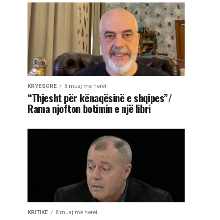
KRYESORE
8 muaj më herët
“Thjesht për kënaqësinë e shqipes”/
Rama njofton botimin e një libri
KRITIKE
8 muaj më herët