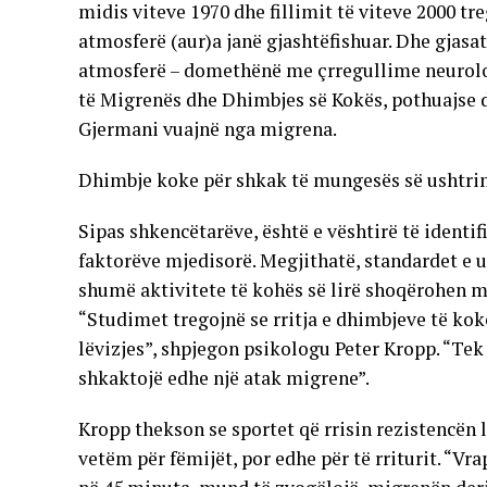
midis viteve 1970 dhe fillimit të viteve 2000 tr
atmosferë (aur)a janë gjashtëfishuar. Dhe gjas
atmosferë – domethënë me çrregullime neurologj
të Migrenës dhe Dhimbjes së Kokës, pothuajse d
Gjermani vuajnë nga migrena.
Dhimbje koke për shkak të mungesës së ushtr
Sipas shkencëtarëve, është e vështirë të identi
faktorëve mjedisorë. Megjithatë, standardet e ul
shumë aktivitete të kohës së lirë shoqërohen me
“Studimet tregojnë se rritja e dhimbjeve të ko
lëvizjes”, shpjegon psikologu Peter Kropp. “Tek
shkaktojë edhe një atak migrene”.
Kropp thekson se sportet që rrisin rezistencën 
vetëm për fëmijët, por edhe për të rriturit. “Vra