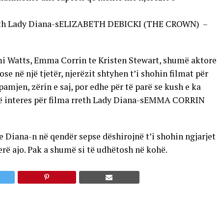
ELIZABETH DEBICKI (THE CROWN) –
i Watts, Emma Corrin te Kristen Stewart, shumë aktore
e në një tjetër, njerëzit shtyhen t’i shohin filmat për
amjen, zërin e saj, por edhe për të parë se kush e ka
EMMA CORRIN
me Diana-n në qendër sepse dëshirojnë t’i shohin ngjarjet
erë ajo. Pak a shumë si të udhëtosh në kohë.