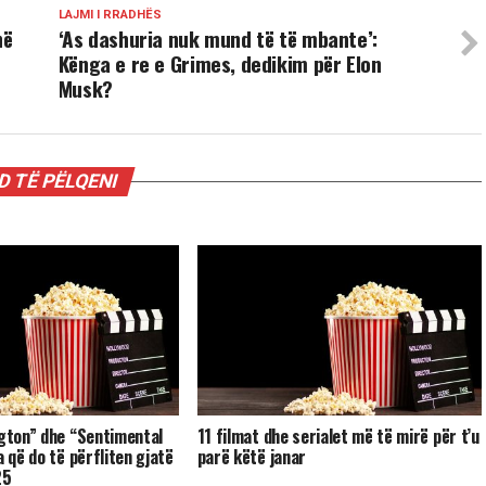
LAJMI I RRADHËS
në
‘As dashuria nuk mund të të mbante’:
Kënga e re e Grimes, dedikim për Elon
Musk?
 TË PËLQENI
ngton” dhe “Sentimental
11 filmat dhe serialet më të mirë për t’u
a që do të përfliten gjatë
parë këtë janar
25