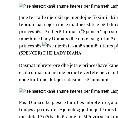
Janë të rrallë njerëzit që mendojnë fiksimi i k
tepruar, pasi pjesa më e madhe është e përfshirë
princeshës së ndjerë. Filma si “Spencer” apo s
imazhin e Lady Diana-s dhe duket se gjithnjë e
princeshës.
(SPENCER) DHE LADY DIANA.
Dasmat mbretërore dhe jeta e princeshave kanë 
e cila u martua me një princ të vërtetë në vitin
ende kujtojnë detajet e dasmës së famshme.
Pasi Diana u bë pjesë e familjes mbretërore, aj
lindjes apo divorci. Ajo nuk zgjodhi që të mos f
me sfida të përbashkëta me të. Mënyra se si ko