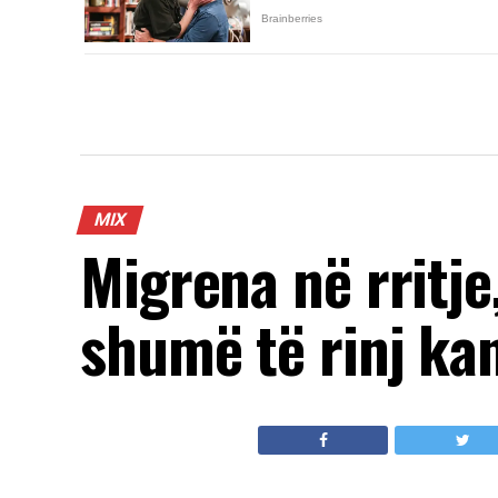
MIX
Migrena në rritje
shumë të rinj ka