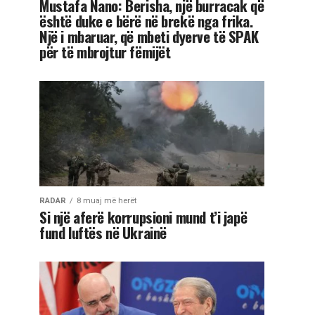
Mustafa Nano: Berisha, një burracak që
është duke e bërë në brekë nga frika.
Një i mbaruar, që mbeti dyerve të SPAK
për të mbrojtur fëmijët
RADAR
8 muaj më herët
Si një aferë korrupsioni mund t’i japë
fund luftës në Ukrainë