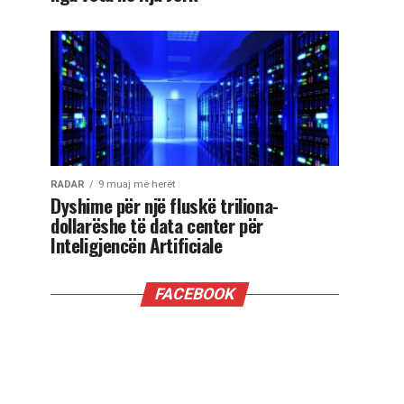
RADAR
9 muaj më herët
Dyshime për një fluskë triliona-
dollarëshe të data center për
Inteligjencën Artificiale
FACEBOOK