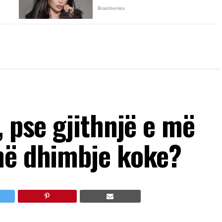
, pse gjithnjë e më
në dhimbje koke?