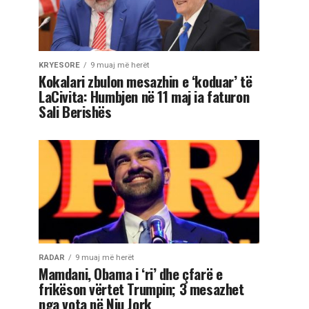
KRYESORE
9 muaj më herët
Kokalari zbulon mesazhin e ‘koduar’ të
LaCivita: Humbjen në 11 maj ia faturon
Sali Berishës
RADAR
9 muaj më herët
Mamdani, Obama i ‘ri’ dhe çfarë e
frikëson vërtet Trumpin; 3 mesazhet
nga vota në Nju Jork