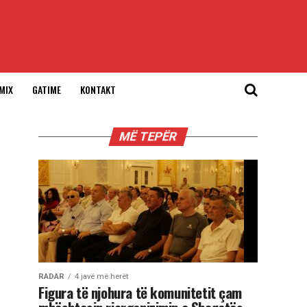
MIX
GATIME
KONTAKT
MË TEPËR
RADAR
4 javë më herët
Figura të njohura të komunitetit çam