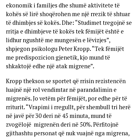
ekonomik i familjes dhe shumë aktivitete të
kohës së lirë shoqërohen me një rrezik të shtuar
të dhimbjes së kokës. Dhe: “Studimet tregojnë se
rritja e dhimbjeve të kokës tek fëmijët është e
lidhur ngushtë me mungesën e lëvizjes”,
shpjegon psikologu Peter Kropp. “Tek fëmijët
me predispozicion gjenetik, kjo mund të
shkaktojë edhe një atak migrene”.
Kropp thekson se sportet që rrisin rezistencën
luajnë një rol vendimtar në parandalimin e
migrenës. Jo vetëm për fëmijët, por edhe për të
rriturit. “Vrapimi i rregullt, për shembull tri herë
në javë për 30 deri në 45 minuta, mund të
zvogëlojë migrenën deri në 50%. Përfitojnë
gjithashtu personat që nuk vuajnë nga migrena,