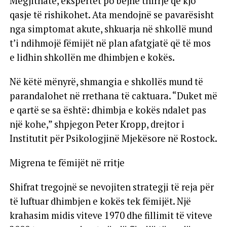
Megjithatë, ekspertët po bëjnë thirrje që kjo
qasje të rishikohet. Ata mendojnë se pavarësisht
nga simptomat akute, shkuarja në shkollë mund
t’i ndihmojë fëmijët në plan afatgjatë që të mos
e lidhin shkollën me dhimbjen e kokës.
Në këtë mënyrë, shmangia e shkollës mund të
parandalohet në rrethana të caktuara. “Duket më
e qartë se sa është: dhimbja e kokës ndalet pas
një kohe,” shpjegon Peter Kropp, drejtor i
Institutit për Psikologjinë Mjekësore në Rostock.
Migrena te fëmijët në rritje
Shifrat tregojnë se nevojiten strategji të reja për
të luftuar dhimbjen e kokës tek fëmijët. Një
krahasim midis viteve 1970 dhe fillimit të viteve