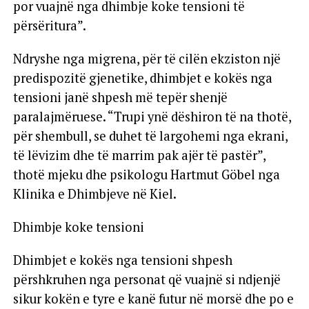
por vuajnë nga dhimbje koke tensioni të
përsëritura”.
Ndryshe nga migrena, për të cilën ekziston një
predispozitë gjenetike, dhimbjet e kokës nga
tensioni janë shpesh më tepër shenjë
paralajmëruese. “Trupi ynë dëshiron të na thotë,
për shembull, se duhet të largohemi nga ekrani,
të lëvizim dhe të marrim pak ajër të pastër”,
thotë mjeku dhe psikologu Hartmut Göbel nga
Klinika e Dhimbjeve në Kiel.
Dhimbje koke tensioni
Dhimbjet e kokës nga tensioni shpesh
përshkruhen nga personat që vuajnë si ndjenjë
sikur kokën e tyre e kanë futur në morsë dhe po e