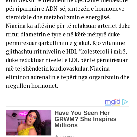
kompleksit të tretshëm në ujë. Është thelbësore
për riparimin e ADN-së, sintezën e hormoneve
steroidale dhe metabolizmin e energjisë.
Niacina ka aftësinë për të relaksuar arteriet duke
rritur diametrin e tyre e në këtë mënyrë duke
përmirësuar qarkullimin e gjakut. Kjo vitaminë
gjithashtu rrit nivelin e HDL *kolesteroli i mirë,
duke reduktuar nivelet e LDL për të përmirësuar
më tej shëndetin kardiovaskular. Niacina
eliminon adrenalin e tepërt nga organizmin dhe
rregullon hormonet.