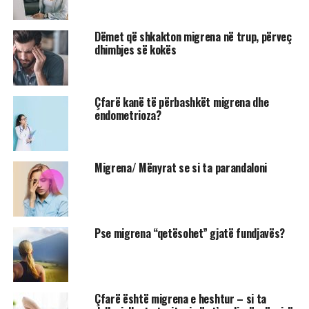
Dëmet që shkakton migrena në trup, përveç
dhimbjes së kokës
Çfarë kanë të përbashkët migrena dhe
endometrioza?
Migrena/ Mënyrat se si ta parandaloni
Pse migrena “qetësohet” gjatë fundjavës?
Çfarë është migrena e heshtur – si ta