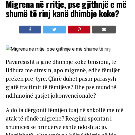
Migrena në rritje, pse gjithnjë e më
shumë të rinj kanë dhimbje koke?
Pavarësisht a janë dhimbje koke tensioni, të
lidhura me stresin, apo migrenë, edhe fëmijët
preken prej tyre. Çfarë duhet pasur parasysh
gjatë trajtimit të fëmijëve? Dhe pse mund të
ndihmojnë qasjet jokonvencionale?
A do ta dërgonit fëmijën tuaj në shkollë me një
atak të rëndë migrene? Reagimi spontan i
shumicës së prindërve është ndoshta: jo.