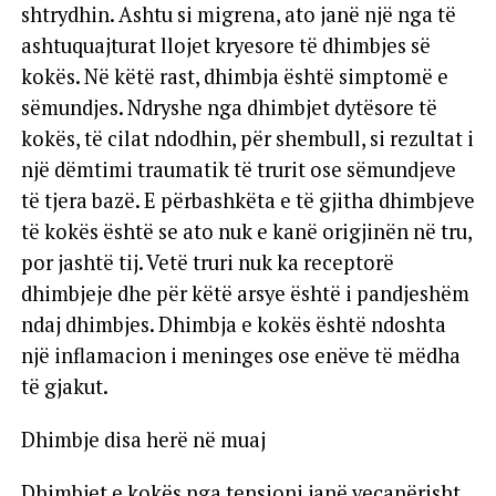
shtrydhin. Ashtu si migrena, ato janë një nga të
ashtuquajturat llojet kryesore të dhimbjes së
kokës. Në këtë rast, dhimbja është simptomë e
sëmundjes. Ndryshe nga dhimbjet dytësore të
kokës, të cilat ndodhin, për shembull, si rezultat i
një dëmtimi traumatik të trurit ose sëmundjeve
të tjera bazë. E përbashkëta e të gjitha dhimbjeve
të kokës është se ato nuk e kanë origjinën në tru,
por jashtë tij. Vetë truri nuk ka receptorë
dhimbjeje dhe për këtë arsye është i pandjeshëm
ndaj dhimbjes. Dhimbja e kokës është ndoshta
një inflamacion i meninges ose enëve të mëdha
të gjakut.
Dhimbje disa herë në muaj
Dhimbjet e kokës nga tensioni janë veçanërisht