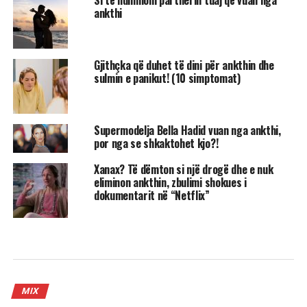
Si të ndihmoni partnerin tuaj që vuan nga
ankthi
Gjithçka që duhet të dini për ankthin dhe
sulmin e panikut! (10 simptomat)
Supermodelja Bella Hadid vuan nga ankthi,
por nga se shkaktohet kjo?!
Xanax? Të dëmton si një drogë dhe e nuk
eliminon ankthin, zbulimi shokues i
dokumentarit në “Netflix”
MIX