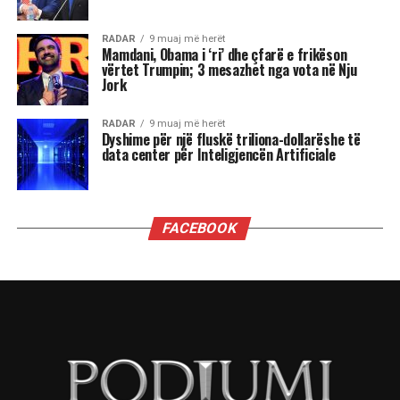
ndjenja e xhelozisë mund të bëhet e fortë. Ata
shpesh nënvlerësojnë ata që i sfidojnë në
pozicionin e tyre, sidomos në rolin udhëheqës.
Astrologjia i këshillon Luanët të ushtrojnë më
shumë përulësi për të shmangur zilitë e
panevojshme.
Virgjëresha
Virgjëreshat përjetojnë xhelozinë përmes
nevojës së tyre për përsosmëri. Krahasimet e
vazhdueshme me të tjerët shpesh i bëjnë të
ndihen konkurrues ose të zhgënjyer. Ato
përdorin kritika të ashpra ndaj vetes dhe të
tjerëve për të fshehur pasiguritë e brendshme.
Horoskopi i sugjeron Virgjëreshës të pranojë
ritmin e saj personal dhe të shmangë krahasimet