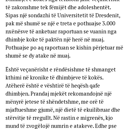
të zakonshme tek fëmijët dhe adoleshentët.
Sipas një sondazhi të Universitetit të Dresdenit,
pak më shumë se një e treta e pothuajse 3.000
nxënësve të anketuar raportuan se vuanin nga
dhimbje koke të paktën një herë në muaj.
Pothuajse po aq raportuan se kishin përjetuar më
shumë se dy atake në muaj.
Është veçanërisht e rëndësishme të shmanget
kthimi në kronike të dhimbjeve të kokës.
Atëherë është e vështirë të heqësh qafe
dhimbjen. Prandaj mjekët rekomandojnë një
mënyrë jetese të shëndetshme, me orë të
mjaftueshme gjumë, një dietë të ekuilibruar dhe
stërvitje të rregullt. Në rastin e migrenës, kjo
mund të zvogëlojë numrin e atakeve. Edhe pse