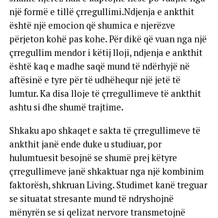
një formë e tillë çrregullimi.Ndjenja e ankthit
është një emocion që shumica e njerëzve
përjeton kohë pas kohe. Për dikë që vuan nga një
çrregullim mendor i këtij lloji, ndjenja e ankthit
është kaq e madhe saqë mund të ndërhyjë në
aftësinë e tyre për të udhëhequr një jetë të
lumtur. Ka disa lloje të çrregullimeve të ankthit
ashtu si dhe shumë trajtime.
Shkaku apo shkaqet e sakta të çrregullimeve të
ankthit janë ende duke u studiuar, por
hulumtuesit besojnë se shumë prej këtyre
çrregullimeve janë shkaktuar nga një kombinim
faktorësh, shkruan Living. Studimet kanë treguar
se situatat stresante mund të ndryshojnë
mënyrën se si qelizat nervore transmetojnë