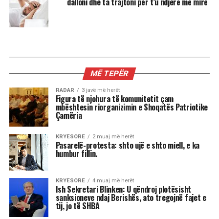
dalloni dhe ta trajtoni për t’u ndjerë më mirë
MIX
3 shenjat më xheloze të horoskopit
Astrologjia tregon se disa shenja të zodiakut
janë më të prirura të përjetojnë xhelozi, për
shkak të pasigurisë, krenarisë ose nevojës së