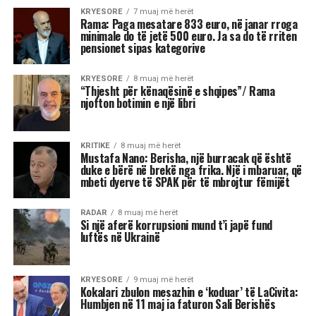
fortë për njohje.
Kjo dinamikë shpesh sjell tensione dhe konflikte,
si në jetën personale, ashtu edhe në atë
profesionale.
Më poshtë janë tre shenjat e zodiakut që
konsiderohen më xheloze:
Akrepi
I njohur për intensitetin e tij emocional, akrepi
shpesh konkurron në heshtje. Kur ndjen se është
tejkaluar, mund të mbajë mëri dhe të tërhiqet
nga të tjerët.
Luani
Luanët kanë nevojë të madhe për vëmendje dhe
admirim. Kur këto nevoja nuk plotësohen,