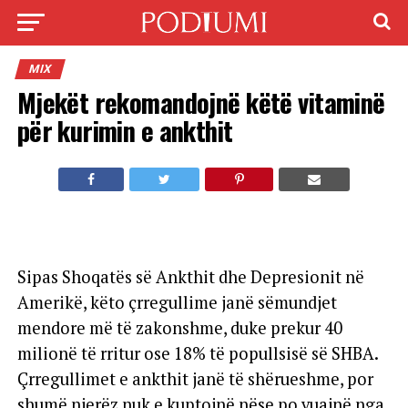
MIX
Mjekët rekomandojnë këtë vitaminë
për kurimin e ankthit
Sipas Shoqatës së Ankthit dhe Depresionit në
Amerikë, këto çrregullime janë sëmundjet
mendore më të zakonshme, duke prekur 40
milionë të rritur ose 18% të popullsisë së SHBA.
Çrregullimet e ankthit janë të shërueshme, por
shumë njerëz nuk e kuptojnë nëse po vuajnë nga