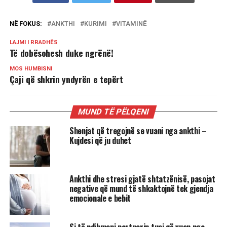
NË FOKUS:
ANKTHI
KURIMI
VITAMINË
LAJMI I RRADHËS
Të dobësohesh duke ngrënë!
MOS HUMBISNI
Çaji që shkrin yndyrën e tepërt
MUND TË PËLQENI
Shenjat që tregojnë se vuani nga ankthi –
Kujdesi që ju duhet
Ankthi dhe stresi gjatë shtatzënisë, pasojat
negative që mund të shkaktojnë tek gjendja
emocionale e bebit