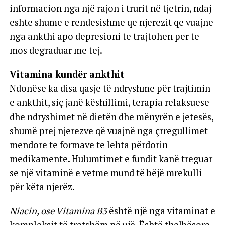
informacion nga një rajon i trurit në tjetrin, ndaj
eshte shume e rendesishme qe njerezit qe vuajne
nga ankthi apo depresioni te trajtohen per te
mos degraduar me tej.
Vitamina kundër ankthit
Ndonëse ka disa qasje të ndryshme për trajtimin
e ankthit, siç janë këshillimi, terapia relaksuese
dhe ndryshimet në dietën dhe mënyrën e jetesës,
shumë prej njerezve që vuajnë nga çrregullimet
mendore te formave te lehta përdorin
medikamente. Hulumtimet e fundit kanë treguar
se një vitaminë e vetme mund të bëjë mrekulli
për këta njerëz.
Niacin, ose Vitamina B3
është një nga vitaminat e