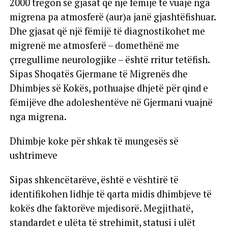
2000 tregon se gjasat që një fëmijë të vuajë nga
migrena pa atmosferë (aur)a janë gjashtëfishuar.
Dhe gjasat që një fëmijë të diagnostikohet me
migrenë me atmosferë – domethënë me
çrregullime neurologjike – është rritur tetëfish.
Sipas Shoqatës Gjermane të Migrenës dhe
Dhimbjes së Kokës, pothuajse dhjetë për qind e
fëmijëve dhe adoleshentëve në Gjermani vuajnë
nga migrena.
Dhimbje koke për shkak të mungesës së
ushtrimeve
Sipas shkencëtarëve, është e vështirë të
identifikohen lidhje të qarta midis dhimbjeve të
kokës dhe faktorëve mjedisorë. Megjithatë,
standardet e ulëta të strehimit, statusi i ulët