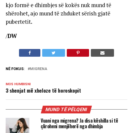
kjo formë e dhimbjes së kokës nuk mund të
shërohet, ajo mund të zhduket sërish gjatë
pubertetit.
/
DW
NË FOKUS:
MIGRENA
MOS HUMBISNI
3 shenjat më xheloze të horoskopit
MUND TË PËLQENI
Vuani nga migrena? Ja disa këshilla si të
çliroheni menjëherë nga dhimbja