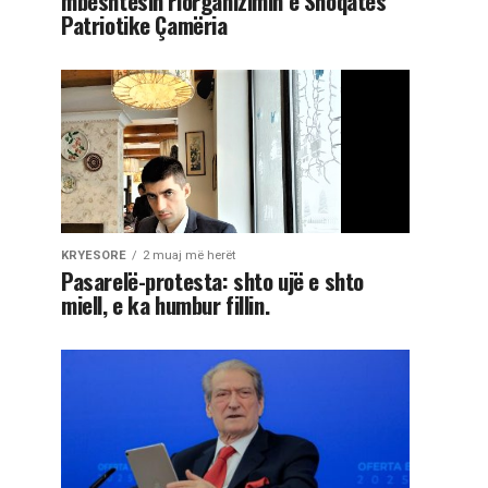
mbështesin riorganizimin e Shoqatës
Patriotike Çamëria
KRYESORE
2 muaj më herët
Pasarelë-protesta: shto ujë e shto
miell, e ka humbur fillin.