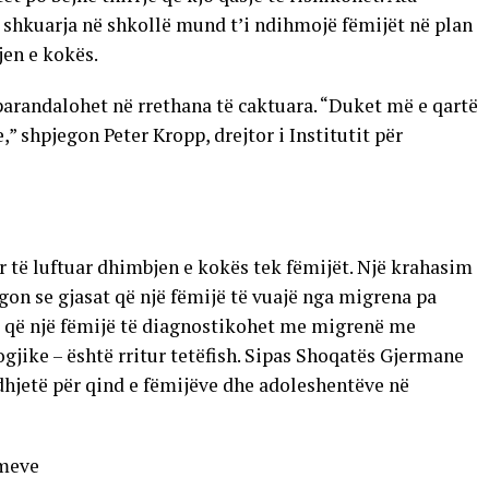
shkuarja në shkollë mund t’i ndihmojë fëmijët në plan
jen e kokës.
arandalohet në rrethana të caktuara. “Duket më e qartë
,” shpjegon Peter Kropp, drejtor i Institutit për
për të luftuar dhimbjen e kokës tek fëmijët. Një krahasim
egon se gjasat që një fëmijë të vuajë nga migrena pa
at që një fëmijë të diagnostikohet me migrenë me
ike – është rritur tetëfish. Sipas Shoqatës Gjermane
hjetë për qind e fëmijëve dhe adoleshentëve në
imeve