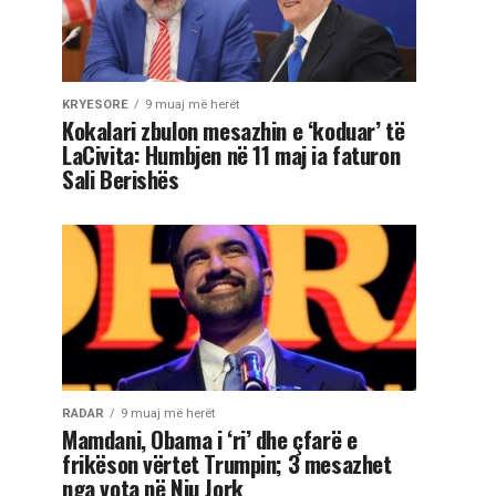
KRYESORE
9 muaj më herët
Kokalari zbulon mesazhin e ‘koduar’ të
LaCivita: Humbjen në 11 maj ia faturon
Sali Berishës
RADAR
9 muaj më herët
Mamdani, Obama i ‘ri’ dhe çfarë e
frikëson vërtet Trumpin; 3 mesazhet
nga vota në Nju Jork