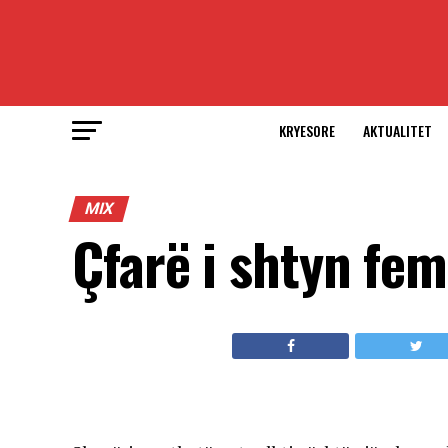
KRYESORE
AKTUALITET
MIX
Çfarë i shtyn fem