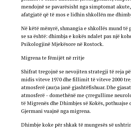
mendojnë se pavarësisht nga simptomat akute, 
afatgjatë që të mos e lidhin shkollën me dhimb
Në këtë mënyrë, shmangia e shkollës mund të p
se sa është: dhimbja e kokës ndalet pas një kohe
Psikologjinë Mjekësore në Rostock.
Migrena te fëmijët në rritje
Shifrat tregojnë se nevojiten strategji të reja 
midis viteve 1970 dhe fillimit të viteve 2000 tr
atmosferë (aur)a janë gjashtëfishuar. Dhe gjas
atmosferë – domethënë me çrregullime neurologj
të Migrenës dhe Dhimbjes së Kokës, pothuajse d
Gjermani vuajnë nga migrena.
Dhimbje koke për shkak të mungesës së ushtr