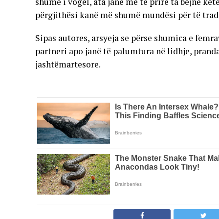
shumë i vogël, ata janë më të prirë ta bëjnë kët
përgjithësi kanë më shumë mundësi për të tradht
Sipas autores, arsyeja se përse shumica e femra
partneri apo janë të palumtura në lidhje, prandaj
jashtëmartesore.