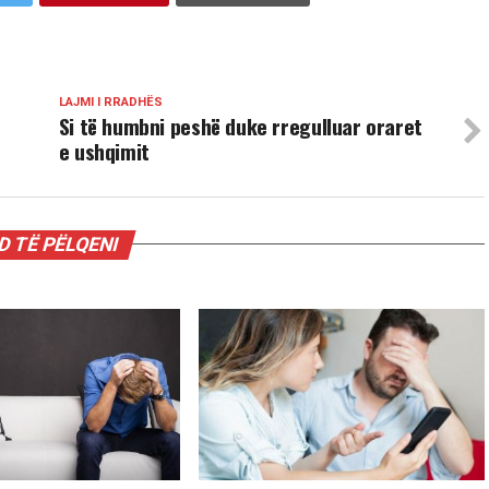
LAJMI I RRADHËS
Si të humbni peshë duke rregulluar oraret
e ushqimit
 TË PËLQENI