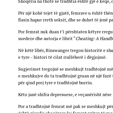
Shoqëria na thotë se tradhtia është gjë e keqe, 
Për një kohë tejet të gjatë, femrave u është thë
flasin hapur rreth seksit, dhe se duhet të jenë 
Por femrat nuk duan t’i përshtaten këtyre rregu
suedeze dhe autorja e librit “
Cheating: A Hand
Në këtë libër, Binswanger tregon historitë e s
e tyre – histori të cilat rrallëherë i dëgjojmë.
Sugjerimet tregojnë se meshkujt tradhtojnë më 
e meshkujve do ta tradhtojnë gruan në një fazë 
për qind prej tyre e tradhtojnë burrin.
Këto janë shifra depresuese, e veçanërisht nëse
Por a tradhtojnë femrat më pak se meshkujt për