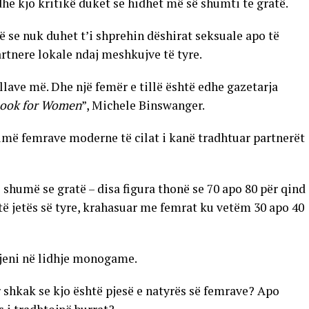
dhe kjo kritikë duket se hidhet më së shumti te gratë.
në se nuk duhet t’i shprehin dëshirat seksuale apo të
partnere lokale ndaj meshkujve të tyre.
llave më. Dhe një femër e tillë është edhe gazetarja
book for Women
”, Michele Binswanger.
humë femrave moderne të cilat i kanë tradhtuar partnerët
shumë se gratë – disa figura thonë se 70 apo 80 për qind
të jetës së tyre, krahasuar me femrat ku vetëm 30 apo 40
 jeni në lidhje monogame.
 shkak se kjo është pjesë e natyrës së femrave? Apo