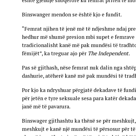
është gjendje shoqërore ku femrat priten të mos
Binswanger mendon se është kjo e fundit.
“Femrat njihen të jenë më të ndjeshme ndaj pr
hedhur më shumë presion mbi supet e femrave sa
tradicionalisht kanë më pak mundësi të tradhto
fëmijët”, ka treguar ajo për
The Independent.
Pas së gjithash, nëse femrat nuk dalin nga shtë
dashurie, atëherë kanë më pak mundësi të trad
Por kjo ka ndryshuar përgjatë dekadave të fund
për jetën e tyre seksuale sesa para katër dekad
janë më të pavarura.
Binswager gjithashtu ka thënë se për meshkujt,
meshkujt e kanë një mundësi të përsosur për të 