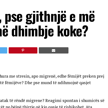
, pse gjithnjë e më
në dhimbje koke?
dhura me stresin, apo migrenë, edhe fëmijët preken prej
it të fëmijëve? Dhe pse mund të ndihmojnë qasjet
ë atak të rëndë migrene? Reagimi spontan i shumicës së
t po bëjnë thirrje që kjo qasje të rishikohet. Ata