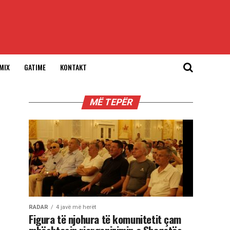
MIX
GATIME
KONTAKT
MË TEPËR
RADAR
4 javë më herët
Figura të njohura të komunitetit çam