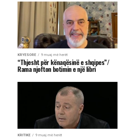
KRYESORE
9 muaj më herët
“Thjesht për kënaqësinë e shqipes”/
Rama njofton botimin e një libri
KRITIKE
9 muaj më herët