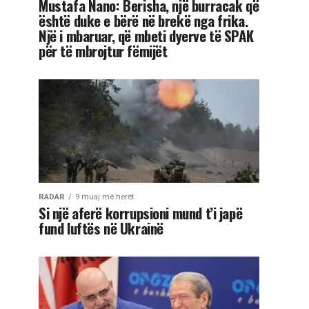
Mustafa Nano: Berisha, një burracak që
është duke e bërë në brekë nga frika.
Një i mbaruar, që mbeti dyerve të SPAK
për të mbrojtur fëmijët
RADAR
9 muaj më herët
Si një aferë korrupsioni mund t’i japë
fund luftës në Ukrainë