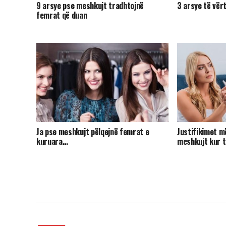
9 arsye pse meshkujt tradhtojnë
3 arsye të vër
femrat që duan
Ja pse meshkujt pëlqejnë femrat e
Justifikimet m
kuruara…
meshkujt kur 