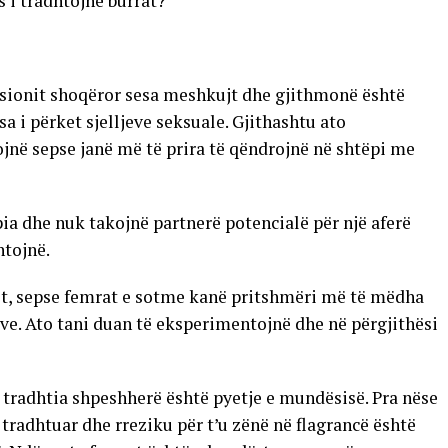
 i tradhtojnë burrat?
esionit shoqëror sesa meshkujt dhe gjithmonë është
 i përket sjelljeve seksuale. Gjithashtu ato
jnë sepse janë më të prira të qëndrojnë në shtëpi me
pia dhe nuk takojnë partnerë potencialë për një aferë
htojnë.
it, sepse femrat e sotme kanë pritshmëri më të mëdha
ave. Ato tani duan të eksperimentojnë dhe në përgjithësi
 tradhtia shpeshherë është pyetje e mundësisë. Pra nëse
tradhtuar dhe rreziku për t’u zënë në flagrancë është