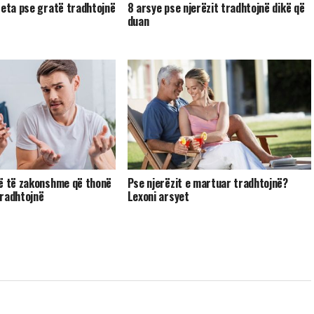
teta pse gratë tradhtojnë
8 arsye pse njerëzit tradhtojnë dikë që
duan
ë të zakonshme që thonë
Pse njerëzit e martuar tradhtojnë?
tradhtojnë
Lexoni arsyet