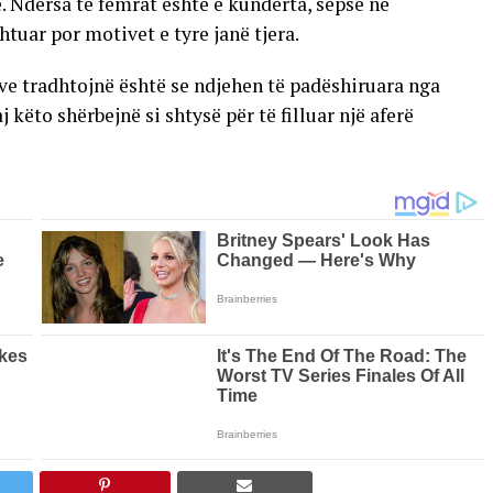
ë. Ndërsa te femrat është e kundërta, sepse në
uar por motivet e tyre janë tjera.
ve tradhtojnë është se ndjehen të padëshiruara nga
 këto shërbejnë si shtysë për të filluar një aferë