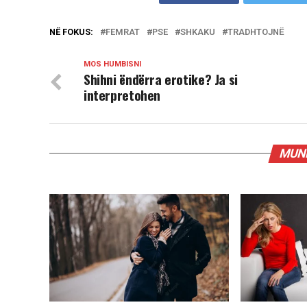
NË FOKUS:
FEMRAT
PSE
SHKAKU
TRADHTOJNË
MOS HUMBISNI
Shihni ëndërra erotike? Ja si
interpretohen
MUND