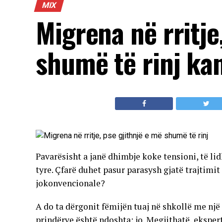
MIX
Migrena në rritje
shumë të rinj ka
Pavarësisht a janë dhimbje koke tensioni, të li
tyre. Çfarë duhet pasur parasysh gjatë trajtim
jokonvencionale?
A do ta dërgonit fëmijën tuaj në shkollë me nj
prindërve është ndoshta: jo. Megjithatë, ekspertë