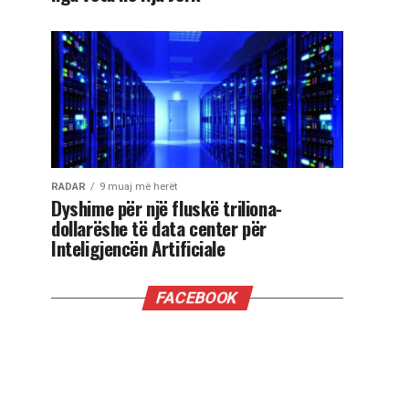
RADAR
9 muaj më herët
Dyshime për një fluskë triliona-
dollarëshe të data center për
Inteligjencën Artificiale
FACEBOOK