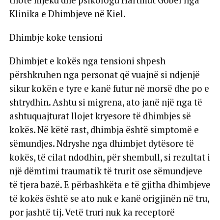
thotë mjeku dhe psikologu Hartmut Göbel nga
Klinika e Dhimbjeve në Kiel.
Dhimbje koke tensioni
Dhimbjet e kokës nga tensioni shpesh
përshkruhen nga personat që vuajnë si ndjenjë
sikur kokën e tyre e kanë futur në morsë dhe po e
shtrydhin. Ashtu si migrena, ato janë një nga të
ashtuquajturat llojet kryesore të dhimbjes së
kokës. Në këtë rast, dhimbja është simptomë e
sëmundjes. Ndryshe nga dhimbjet dytësore të
kokës, të cilat ndodhin, për shembull, si rezultat i
një dëmtimi traumatik të trurit ose sëmundjeve
të tjera bazë. E përbashkëta e të gjitha dhimbjeve
të kokës është se ato nuk e kanë origjinën në tru,
por jashtë tij. Vetë truri nuk ka receptorë