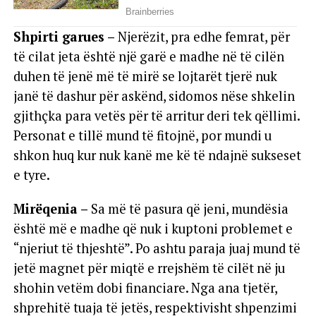
Shpirti garues –
Njerëzit, pra edhe femrat, për
të cilat jeta është një garë e madhe në të cilën
duhen të jenë më të mirë se lojtarët tjerë nuk
janë të dashur për askënd, sidomos nëse shkelin
gjithçka para vetës për të arritur deri tek qëllimi.
Personat e tillë mund të fitojnë, por mundi u
shkon huq kur nuk kanë me kë të ndajnë sukseset
e tyre.
Mirëqenia –
Sa më të pasura që jeni, mundësia
është më e madhe që nuk i kuptoni problemet e
“njeriut të thjeshtë”. Po ashtu paraja juaj mund të
jetë magnet për miqtë e rrejshëm të cilët në ju
shohin vetëm dobi financiare. Nga ana tjetër,
shprehitë tuaja të jetës, respektivisht shpenzimi