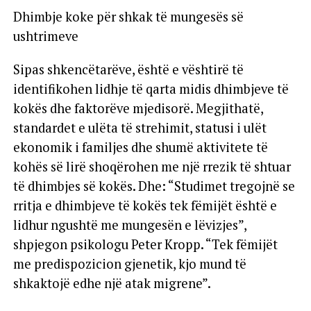
Dhimbje koke për shkak të mungesës së
ushtrimeve
Sipas shkencëtarëve, është e vështirë të
identifikohen lidhje të qarta midis dhimbjeve të
kokës dhe faktorëve mjedisorë. Megjithatë,
standardet e ulëta të strehimit, statusi i ulët
ekonomik i familjes dhe shumë aktivitete të
kohës së lirë shoqërohen me një rrezik të shtuar
të dhimbjes së kokës. Dhe: “Studimet tregojnë se
rritja e dhimbjeve të kokës tek fëmijët është e
lidhur ngushtë me mungesën e lëvizjes”,
shpjegon psikologu Peter Kropp. “Tek fëmijët
me predispozicion gjenetik, kjo mund të
shkaktojë edhe një atak migrene”.