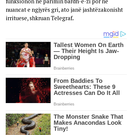
funksionon në parimin bardh-e-zi por në
nuancat e ngjyrës gri, ato janë jashtëzakonisht
irrituese, shkruan Telegraf.