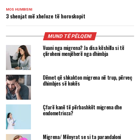
MOS HUMBISNI
3 shenjat më xheloze të horoskopit
MUND TË PËLQENI
Vuani nga migrena? Ja disa këshilla si të
çliroheni menjëherë nga dhimbja
Dëmet që shkakton migrena në trup, përveç
dhimbjes së kokës
Çfarë kanë të përbashkët migrena dhe
endometrioza?
Migrena/ Mënyrat se si ta parandaloni