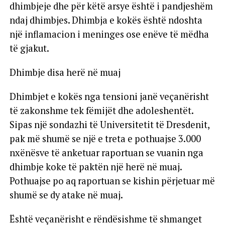
dhimbjeje dhe për këtë arsye është i pandjeshëm
ndaj dhimbjes. Dhimbja e kokës është ndoshta
një inflamacion i meninges ose enëve të mëdha
të gjakut.
Dhimbje disa herë në muaj
Dhimbjet e kokës nga tensioni janë veçanërisht
të zakonshme tek fëmijët dhe adoleshentët.
Sipas një sondazhi të Universitetit të Dresdenit,
pak më shumë se një e treta e pothuajse 3.000
nxënësve të anketuar raportuan se vuanin nga
dhimbje koke të paktën një herë në muaj.
Pothuajse po aq raportuan se kishin përjetuar më
shumë se dy atake në muaj.
Është veçanërisht e rëndësishme të shmanget