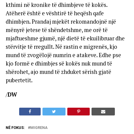
kthimi në kronike të dhimbjeve të kokës.
Atëherë është e vështirë të heqësh qafe
dhimbjen. Prandaj mjekët rekomandojnë një
mënyrë jetese të shëndetshme, me orë të
mjaftueshme gjumë, një dietë të ekuilibruar dhe
stërvitje të rregullt. Në rastin e migrenës, kjo
mund të zvogëlojë numrin e atakeve. Edhe pse
kjo formë e dhimbjes së kokës nuk mund të
shërohet, ajo mund të zhduket sërish gjatë
pubertetit.
/
DW
NË FOKUS:
MIGRENA