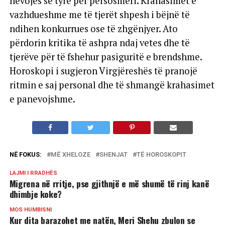
nevojës së tyre për përsosmëri. Krahasimet e
vazhdueshme me të tjerët shpesh i bëjnë të
ndihen konkurrues ose të zhgënjyer. Ato
përdorin kritika të ashpra ndaj vetes dhe të
tjerëve për të fshehur pasiguritë e brendshme.
Horoskopi i sugjeron Virgjëreshës të pranojë
ritmin e saj personal dhe të shmangë krahasimet
e panevojshme.
NË FOKUS:
MË XHELOZE
SHENJAT
TË HOROSKOPIT
LAJMI I RRADHËS
Migrena në rritje, pse gjithnjë e më shumë të rinj kanë
dhimbje koke?
MOS HUMBISNI
Kur dita barazohet me natën, Meri Shehu zbulon se