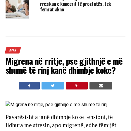
rrezikun e kancerit të prostatës, tek
femrat akne
MIX
Migrena në rritje, pse gjithnjë e më
shumë të rinj kanë dhimbje koke?
Pavarësisht a janë dhimbje koke tensioni, të
lidhura me stresin, apo migrenë, edhe fëmijët