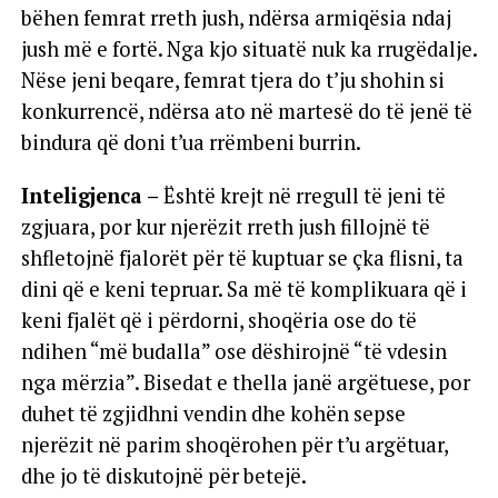
bëhen femrat rreth jush, ndërsa armiqësia ndaj
jush më e fortë. Nga kjo situatë nuk ka rrugëdalje.
Nëse jeni beqare, femrat tjera do t’ju shohin si
konkurrencë, ndërsa ato në martesë do të jenë të
bindura që doni t’ua rrëmbeni burrin.
Inteligjenca –
Është krejt në rregull të jeni të
zgjuara, por kur njerëzit rreth jush fillojnë të
shfletojnë fjalorët për të kuptuar se çka flisni, ta
dini që e keni tepruar. Sa më të komplikuara që i
keni fjalët që i përdorni, shoqëria ose do të
ndihen “më budalla” ose dëshirojnë “të vdesin
nga mërzia”. Bisedat e thella janë argëtuese, por
duhet të zgjidhni vendin dhe kohën sepse
njerëzit në parim shoqërohen për t’u argëtuar,
dhe jo të diskutojnë për betejë.