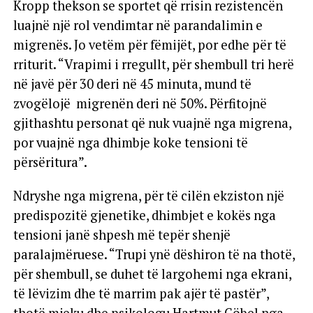
Kropp thekson se sportet që rrisin rezistencën
luajnë një rol vendimtar në parandalimin e
migrenës. Jo vetëm për fëmijët, por edhe për të
rriturit. “Vrapimi i rregullt, për shembull tri herë
në javë për 30 deri në 45 minuta, mund të
zvogëlojë migrenën deri në 50%. Përfitojnë
gjithashtu personat që nuk vuajnë nga migrena,
por vuajnë nga dhimbje koke tensioni të
përsëritura”.
Ndryshe nga migrena, për të cilën ekziston një
predispozitë gjenetike, dhimbjet e kokës nga
tensioni janë shpesh më tepër shenjë
paralajmëruese. “Trupi ynë dëshiron të na thotë,
për shembull, se duhet të largohemi nga ekrani,
të lëvizim dhe të marrim pak ajër të pastër”,