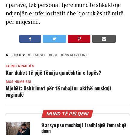
i parave, tek personat tjerë mund të shkaktojë
ndjenjën e inferioritetit dhe kjo nuk është mirë
për miqësinë.
NË FOKUS:
FEMRAT
PSE
RIVALIZOJNË
LAJMI I RRADHËS
Kur duhet të pijë fëmija qumështin e lopës?
MOS HUMBISNI
Mjekët: Ushtrimet për të mbajtur aktivë muskujt
vaginalë
MUND TË PËLQENI
9 arsye pse meshkujt tradhtojnë femrat që
duan