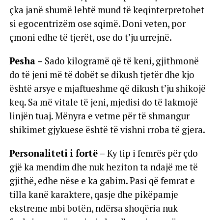
çka janë shumë lehtë mund të keqinterpretohet
si egocentrizëm ose sqimë. Doni veten, por
çmoni edhe të tjerët, ose do t’ju urrejnë.
Pesha –
Sado kilogramë që të keni, gjithmonë
do të jeni më të dobët se dikush tjetër dhe kjo
është arsye e mjaftueshme që dikush t’ju shikojë
keq. Sa më vitale të jeni, mjedisi do të lakmojë
linjën tuaj. Mënyra e vetme për të shmangur
shikimet gjykuese është të vishni rroba të gjera.
Personaliteti i fortë –
Ky tip i femrës për çdo
gjë ka mendim dhe nuk heziton ta ndajë me të
gjithë, edhe nëse e ka gabim. Pasi që femrat e
tilla kanë karaktere, qasje dhe pikëpamje
ekstreme mbi botën, ndërsa shoqëria nuk