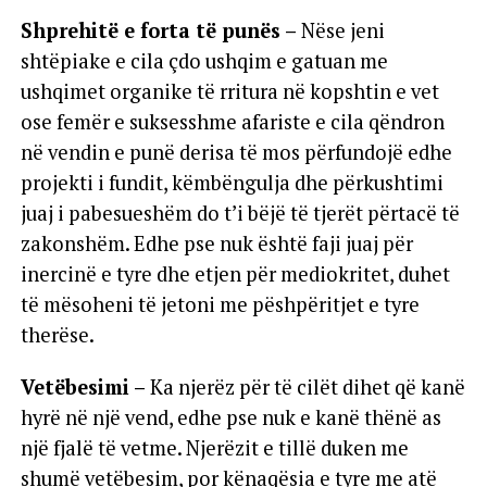
Shprehitë e forta të punës –
Nëse jeni
shtëpiake e cila çdo ushqim e gatuan me
ushqimet organike të rritura në kopshtin e vet
ose femër e suksesshme afariste e cila qëndron
në vendin e punë derisa të mos përfundojë edhe
projekti i fundit, këmbëngulja dhe përkushtimi
juaj i pabesueshëm do t’i bëjë të tjerët përtacë të
zakonshëm. Edhe pse nuk është faji juaj për
inercinë e tyre dhe etjen për mediokritet, duhet
të mësoheni të jetoni me pëshpëritjet e tyre
therëse.
Vetëbesimi –
Ka njerëz për të cilët dihet që kanë
hyrë në një vend, edhe pse nuk e kanë thënë as
një fjalë të vetme. Njerëzit e tillë duken me
shumë vetëbesim, por kënaqësia e tyre me atë