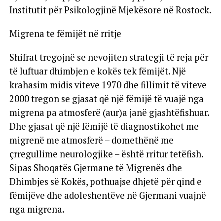
Institutit për Psikologjinë Mjekësore në Rostock.
Migrena te fëmijët në rritje
Shifrat tregojnë se nevojiten strategji të reja për
të luftuar dhimbjen e kokës tek fëmijët. Një
krahasim midis viteve 1970 dhe fillimit të viteve
2000 tregon se gjasat që një fëmijë të vuajë nga
migrena pa atmosferë (aur)a janë gjashtëfishuar.
Dhe gjasat që një fëmijë të diagnostikohet me
migrenë me atmosferë – domethënë me
çrregullime neurologjike – është rritur tetëfish.
Sipas Shoqatës Gjermane të Migrenës dhe
Dhimbjes së Kokës, pothuajse dhjetë për qind e
fëmijëve dhe adoleshentëve në Gjermani vuajnë
nga migrena.