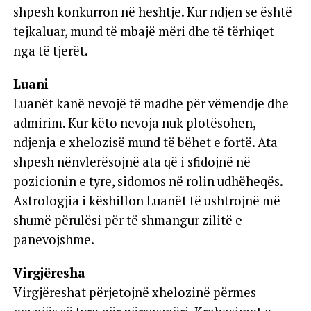
shpesh konkurron në heshtje. Kur ndjen se është
tejkaluar, mund të mbajë mëri dhe të tërhiqet
nga të tjerët.
Luani
Luanët kanë nevojë të madhe për vëmendje dhe
admirim. Kur këto nevoja nuk plotësohen,
ndjenja e xhelozisë mund të bëhet e fortë. Ata
shpesh nënvlerësojnë ata që i sfidojnë në
pozicionin e tyre, sidomos në rolin udhëheqës.
Astrologjia i këshillon Luanët të ushtrojnë më
shumë përulësi për të shmangur zilitë e
panevojshme.
Virgjëresha
Virgjëreshat përjetojnë xhelozinë përmes