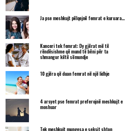
Ja pse meshkujt pëlqejnë femrat e kuruara…
Kanceri tek femrat: Dy gjërat më të
rëndësishme që mund të bëni për ta
shmangur këtë sëmundje
10 gjëra që duan femrat në një lidhje
4 arsyet pse femrat preferojnë meshkujt e
moshuar
Tek meshkujt mungesa e seksit shton