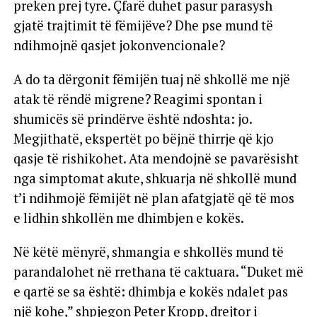
preken prej tyre. Çfarë duhet pasur parasysh
gjatë trajtimit të fëmijëve? Dhe pse mund të
ndihmojnë qasjet jokonvencionale?
A do ta dërgonit fëmijën tuaj në shkollë me një
atak të rëndë migrene? Reagimi spontan i
shumicës së prindërve është ndoshta: jo.
Megjithatë, ekspertët po bëjnë thirrje që kjo
qasje të rishikohet. Ata mendojnë se pavarësisht
nga simptomat akute, shkuarja në shkollë mund
t’i ndihmojë fëmijët në plan afatgjatë që të mos
e lidhin shkollën me dhimbjen e kokës.
Në këtë mënyrë, shmangia e shkollës mund të
parandalohet në rrethana të caktuara. “Duket më
e qartë se sa është: dhimbja e kokës ndalet pas
një kohe,” shpjegon Peter Kropp, drejtor i