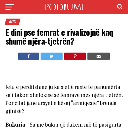
MIX
E dini pse femrat e rivalizojnë kaq
shumë njëra-tjetrën?
Jeta e përditshme ju ka sjellë raste të panumërta
sa i takon xhelozisë së femrave mes njëra tjetrën.
Por cilat janë arsyet e kësaj “armiqësie” brenda
gjinisë?
Bukuria –
Sa më bukur që dukeni më të pasigurta