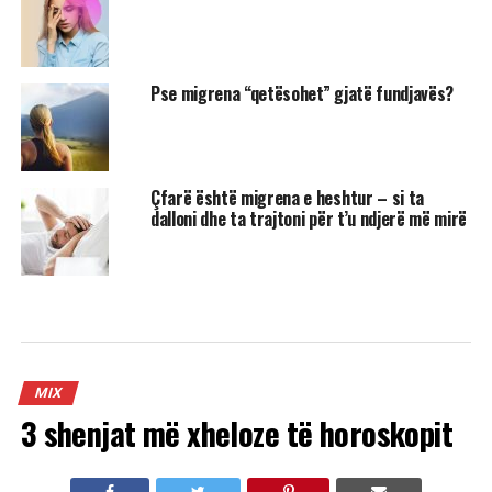
Pse migrena “qetësohet” gjatë fundjavës?
Çfarë është migrena e heshtur – si ta
dalloni dhe ta trajtoni për t’u ndjerë më mirë
MIX
3 shenjat më xheloze të horoskopit