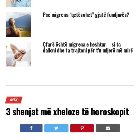
Pse migrena “qetësohet” gjatë fundjavës?
Çfarë është migrena e heshtur – si ta
dalloni dhe ta trajtoni për t’u ndjerë më mirë
MIX
3 shenjat më xheloze të horoskopit