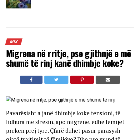
MIX
Migrena në rritje, pse gjithnjë e më
shumë të rinj kanë dhimbje koke?
Pavarësisht a janë dhimbje koke tensioni, të
lidhura me stresin, apo migrenë, edhe fëmijët
preken prej tyre. Çfarë duhet pasur parasysh
gjatë trajtimit të fëmijëve? Dhe pse mund të