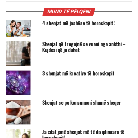
MUND TË PËLQENI
4 shenjat më joshëse të horoskopit!
Shenjat që tregojnë se vuani nga ankthi –
Kujdesi që ju duhet
3 shenjat më kreative të horoskopit
Shenjat se po konsumoni shumë sheqer
Ja cilat janë shenjat më të disiplinuara të
horoskopit!