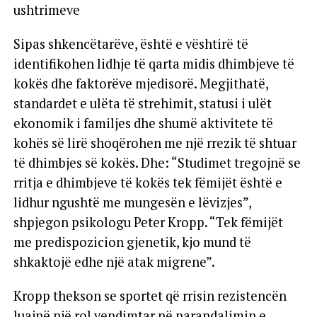
ushtrimeve
Sipas shkencëtarëve, është e vështirë të
identifikohen lidhje të qarta midis dhimbjeve të
kokës dhe faktorëve mjedisorë. Megjithatë,
standardet e ulëta të strehimit, statusi i ulët
ekonomik i familjes dhe shumë aktivitete të
kohës së lirë shoqërohen me një rrezik të shtuar
të dhimbjes së kokës. Dhe: “Studimet tregojnë se
rritja e dhimbjeve të kokës tek fëmijët është e
lidhur ngushtë me mungesën e lëvizjes”,
shpjegon psikologu Peter Kropp. “Tek fëmijët
me predispozicion gjenetik, kjo mund të
shkaktojë edhe një atak migrene”.
Kropp thekson se sportet që rrisin rezistencën
luajnë një rol vendimtar në parandalimin e