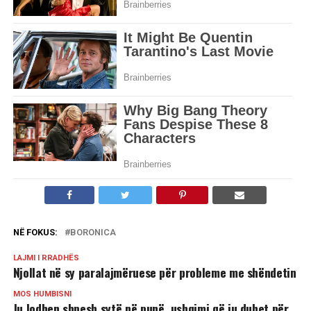
NË FOKUS:
BORONICA
LAJMI I RRADHËS
Njollat në sy paralajmëruese për probleme me shëndetin
MOS HUMBISNI
Ju lodhen shpesh sytë në punë, ushqimi që ju duhet për