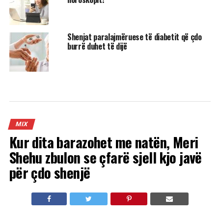
Shenjat paralajmëruese të diabetit që çdo
burrë duhet të dijë
MIX
Kur dita barazohet me natën, Meri
Shehu zbulon se çfarë sjell kjo javë
për çdo shenjë