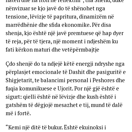
natën dhe na fton në reflektim”, tha Shehu, duke
nënvizuar se kjo javë do të shënohet nga
tensione, lëvizje të papritura, dinamizëm në
marrëdhënie dhe sfida ekonomike. Për disa
shenja, kjo është një javë premtuese që hap dyer
të reja, për të tjera, një moment i ndjeshëm ku
fati kërkon maturi dhe vetëpërmbajtje
Çdo shenjë do ta ndjejë këtë energji ndryshe nga
përplasjet emocionale të Dashit dhe pasiguritë e
Shigjetarit, te balancimi personal i Peshores dhe
fuqia komunikuese e Ujorit. Por një gjë është e
sigurt: qielli është në lëvizje dhe kush është i
gatshëm të dëgjojë mesazhet e tij, mund të dalë
më i fortë.