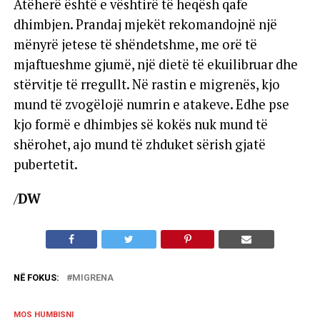
Atëherë është e vështirë të heqësh qafe
dhimbjen. Prandaj mjekët rekomandojnë një
mënyrë jetese të shëndetshme, me orë të
mjaftueshme gjumë, një dietë të ekuilibruar dhe
stërvitje të rregullt. Në rastin e migrenës, kjo
mund të zvogëlojë numrin e atakeve. Edhe pse
kjo formë e dhimbjes së kokës nuk mund të
shërohet, ajo mund të zhduket sërish gjatë
pubertetit.
/
DW
NË FOKUS:
MIGRENA
MOS HUMBISNI