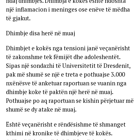
ndaj dhimbjes. Dhimbja e kokës është ndoshta
një inflamacion i meninges ose enëve të mëdha
të gjakut.
Dhimbje disa herë në muaj
Dhimbjet e kokës nga tensioni janë veçanërisht
të zakonshme tek fëmijët dhe adoleshentët.
Sipas një sondazhi të Universitetit të Dresdenit,
pak më shumë se një e treta e pothuajse 3.000
nxënësve të anketuar raportuan se vuanin nga
dhimbje koke të paktën një herë në muaj.
Pothuajse po aq raportuan se kishin përjetuar më
shumë se dy atake në muaj.
Është veçanërisht e rëndësishme të shmanget
kthimi në kronike të dhimbjeve të kokës.