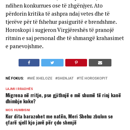
ndihen konkurrues ose të zhgënjyer. Ato
përdorin kritika të ashpra ndaj vetes dhe të
tjerëve për të fshehur pasiguritë e brendshme.
Horoskopi i sugjeron Virgjëreshës të pranojë
ritmin e saj personal dhe të shmangë krahasimet
e panevojshme.
NË FOKUS:
MË XHELOZE
SHENJAT
TË HOROSKOPIT
LAJMI I RRADHËS
Migrena në rritje, pse gjithnjë e më shumë të rinj kanë
dhimbje koke?
MOS HUMBISNI
Kur dita barazohet me natën, Meri Shehu zbulon se
çfarë sjell kjo javë për çdo shenjë