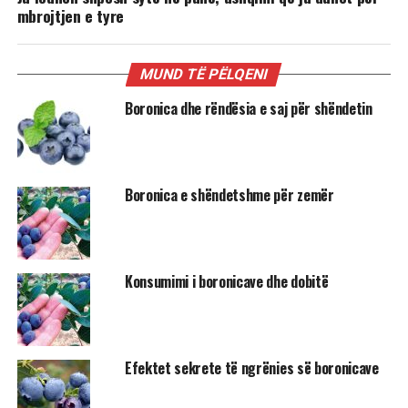
mbrojtjen e tyre
MUND TË PËLQENI
Boronica dhe rëndësia e saj për shëndetin
Boronica e shëndetshme për zemër
Konsumimi i boronicave dhe dobitë
Efektet sekrete të ngrënies së boronicave