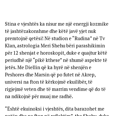
Stina e vjeshtës ka nisur me një energji kozmike
të jashtëzakonshme dhe këtë javë yjet nuk
premtojnë qetësi! Në studion e “Rudina” në Tv
Klan, astrologia Meri Shehu bëri parashikimin
për 12 shenjat e horoskopit, duke e quajtur këtë
periudhë një “pikë kthese” në shumë aspekte të
jetës. Me Diellin që ka hyrë në shenjën e
Peshores dhe Marsin që po futet në Akrep,
universi na fton të kërkojmë ekuilibër, të
rigjejmë veten dhe të marrim vendime që do të
na ndikojnë për muaj me radhë.
“Është ekuinoksi i vjeshtës, dita barazohet me