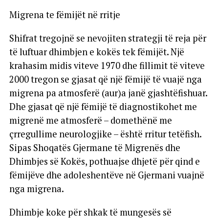
Migrena te fëmijët në rritje
Shifrat tregojnë se nevojiten strategji të reja për
të luftuar dhimbjen e kokës tek fëmijët. Një
krahasim midis viteve 1970 dhe fillimit të viteve
2000 tregon se gjasat që një fëmijë të vuajë nga
migrena pa atmosferë (aur)a janë gjashtëfishuar.
Dhe gjasat që një fëmijë të diagnostikohet me
migrenë me atmosferë – domethënë me
çrregullime neurologjike – është rritur tetëfish.
Sipas Shoqatës Gjermane të Migrenës dhe
Dhimbjes së Kokës, pothuajse dhjetë për qind e
fëmijëve dhe adoleshentëve në Gjermani vuajnë
nga migrena.
Dhimbje koke për shkak të mungesës së