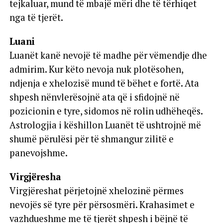
tejkaluar, mund të mbajë mëri dhe të tërhiqet
nga të tjerët.
Luani
Luanët kanë nevojë të madhe për vëmendje dhe
admirim. Kur këto nevoja nuk plotësohen,
ndjenja e xhelozisë mund të bëhet e fortë. Ata
shpesh nënvlerësojnë ata që i sfidojnë në
pozicionin e tyre, sidomos në rolin udhëheqës.
Astrologjia i këshillon Luanët të ushtrojnë më
shumë përulësi për të shmangur zilitë e
panevojshme.
Virgjëresha
Virgjëreshat përjetojnë xhelozinë përmes
nevojës së tyre për përsosmëri. Krahasimet e
vazhdueshme me të tjerët shpesh i bëjnë të