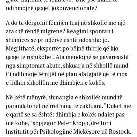
ndihmojnë qasjet jokonvencionale?
A do ta dërgonit fëmijën tuaj në shkollë me një
atak të rëndë migrene? Reagimi spontan i
shumicës së prindërve është ndoshta: jo.
Megjithatë, ekspertët po bëjnë thirrje që kjo
qasje të rishikohet. Ata mendojnë se pavarësisht
nga simptomat akute, shkuarja në shkollë mund
t’i ndihmojë fëmijët në plan afatgjatë që të mos
e lidhin shkollën me dhimbjen e kokës.
Në këtë mënyrë, shmangia e shkollës mund të
parandalohet në rrethana të caktuara. “Duket më
e qartë se sa është: dhimbja e kokës ndalet pas
një kohe,” shpjegon Peter Kropp, drejtor i
Institutit për Psikologjinë Mjekësore në Rostock.