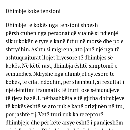
Dhimbje koke tensioni
Dhimbjet e kokës nga tensioni shpesh
përshkruhen nga personat që vuajnë si ndjenjë
sikur kokën e tyre e kanë futur në morsë dhe po e
shtrydhin. Ashtu si migrena, ato janë një nga të
ashtuquajturat llojet kryesore të dhimbjes së
kokës. Në këtë rast, dhimbja është simptomë e
sëmundjes. Ndryshe nga dhimbjet dytësore të
kokës, të cilat ndodhin, për shembull, si rezultat i
një dëmtimi traumatik të trurit ose sëmundjeve
të tjera bazë. E përbashkëta e të gjitha dhimbjeve
të kokës është se ato nuk e kanë origjinën në tru,
por jashtë tij. Vetë truri nuk ka receptorë
dhimbjeje dhe për këtë arsye është i pandjeshëm