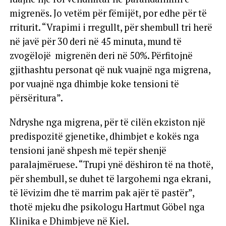
migrenës. Jo vetëm për fëmijët, por edhe për të
rriturit. “Vrapimi i rregullt, për shembull tri herë
në javë për 30 deri në 45 minuta, mund të
zvogëlojë migrenën deri në 50%. Përfitojnë
gjithashtu personat që nuk vuajnë nga migrena,
por vuajnë nga dhimbje koke tensioni të
përsëritura”.
Ndryshe nga migrena, për të cilën ekziston një
predispozitë gjenetike, dhimbjet e kokës nga
tensioni janë shpesh më tepër shenjë
paralajmëruese. “Trupi ynë dëshiron të na thotë,
për shembull, se duhet të largohemi nga ekrani,
të lëvizim dhe të marrim pak ajër të pastër”,
thotë mjeku dhe psikologu Hartmut Göbel nga
Klinika e Dhimbjeve në Kiel.