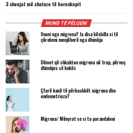
3 shenjat më xheloze të horoskopit
MUND TË PËLQENI
Vuani nga migrena? Ja disa këshilla si të
çliroheni menjëherë nga dhimbja
Dëmet që shkakton migrena në trup, përveç
dhimbjes së kokës
Çfarë kanë të përbashkët migrena dhe
endometrioza?
Migrena/ Mënyrat se si ta parandaloni