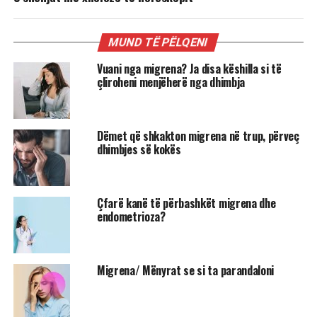
MUND TË PËLQENI
Vuani nga migrena? Ja disa këshilla si të
çliroheni menjëherë nga dhimbja
Dëmet që shkakton migrena në trup, përveç
dhimbjes së kokës
Çfarë kanë të përbashkët migrena dhe
endometrioza?
Migrena/ Mënyrat se si ta parandaloni