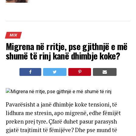
MIX
Migrena në rritje, pse gjithnjë e më
shumë të rinj kanë dhimbje koke?
Pavarësisht a janë dhimbje koke tensioni, të
lidhura me stresin, apo migrenë, edhe fëmijët
preken prej tyre. Çfarë duhet pasur parasysh
gjatë trajtimit të fëmijëve? Dhe pse mund të