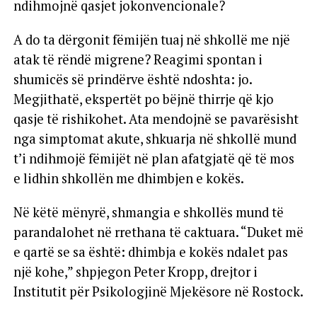
ndihmojnë qasjet jokonvencionale?
A do ta dërgonit fëmijën tuaj në shkollë me një
atak të rëndë migrene? Reagimi spontan i
shumicës së prindërve është ndoshta: jo.
Megjithatë, ekspertët po bëjnë thirrje që kjo
qasje të rishikohet. Ata mendojnë se pavarësisht
nga simptomat akute, shkuarja në shkollë mund
t’i ndihmojë fëmijët në plan afatgjatë që të mos
e lidhin shkollën me dhimbjen e kokës.
Në këtë mënyrë, shmangia e shkollës mund të
parandalohet në rrethana të caktuara. “Duket më
e qartë se sa është: dhimbja e kokës ndalet pas
një kohe,” shpjegon Peter Kropp, drejtor i
Institutit për Psikologjinë Mjekësore në Rostock.