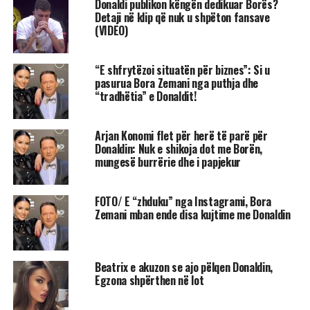
Donaldi publikon këngën dedikuar Borës?
Detaji në klip që nuk u shpëton fansave
(VIDEO)
“E shfrytëzoi situatën për biznes”: Si u
pasurua Bora Zemani nga puthja dhe
“tradhëtia” e Donaldit!
Arjan Konomi flet për herë të parë për
Donaldin: Nuk e shikoja dot me Borën,
mungesë burrërie dhe i papjekur
FOTO/ E “zhduku” nga Instagrami, Bora
Zemani mban ende disa kujtime me Donaldin
Beatrix e akuzon se ajo pëlqen Donaldin,
Egzona shpërthen në lot