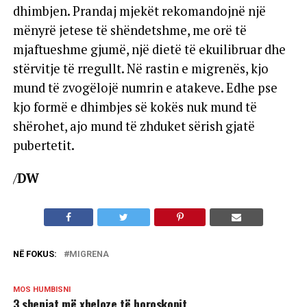
dhimbjen. Prandaj mjekët rekomandojnë një
mënyrë jetese të shëndetshme, me orë të
mjaftueshme gjumë, një dietë të ekuilibruar dhe
stërvitje të rregullt. Në rastin e migrenës, kjo
mund të zvogëlojë numrin e atakeve. Edhe pse
kjo formë e dhimbjes së kokës nuk mund të
shërohet, ajo mund të zhduket sërish gjatë
pubertetit.
/
DW
NË FOKUS:
MIGRENA
MOS HUMBISNI
3 shenjat më xheloze të horoskopit