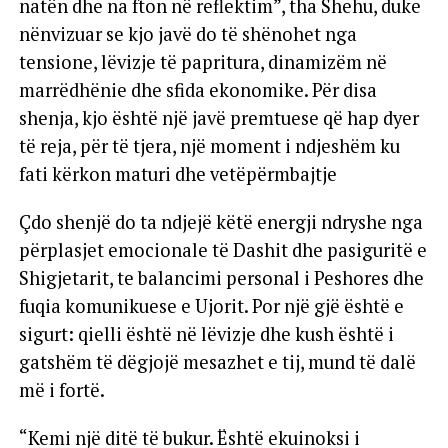
natën dhe na fton në reflektim”, tha Shehu, duke
nënvizuar se kjo javë do të shënohet nga
tensione, lëvizje të papritura, dinamizëm në
marrëdhënie dhe sfida ekonomike. Për disa
shenja, kjo është një javë premtuese që hap dyer
të reja, për të tjera, një moment i ndjeshëm ku
fati kërkon maturi dhe vetëpërmbajtje
Çdo shenjë do ta ndjejë këtë energji ndryshe nga
përplasjet emocionale të Dashit dhe pasiguritë e
Shigjetarit, te balancimi personal i Peshores dhe
fuqia komunikuese e Ujorit. Por një gjë është e
sigurt: qielli është në lëvizje dhe kush është i
gatshëm të dëgjojë mesazhet e tij, mund të dalë
më i fortë.
“Kemi një ditë të bukur. Është ekuinoksi i