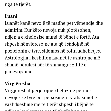
nga të tjerët.
Luani
Luanët kanë nevojë të madhe për vëmendje dhe
admirim. Kur këto nevoja nuk plotësohen,
ndjenja e xhelozisë mund të bëhet e fortë. Ata
shpesh nënvlerësojnë ata që i sfidojnë në
pozicionin e tyre, sidomos në rolin udhëheqës.
Astrologjia i këshillon Luanët të ushtrojnë më
shumë përulësi për të shmangur zilitë e
panevojshme.
Virgjëresha
Virgjëreshat përjetojnë xhelozinë përmes
nevojës së tyre për përsosmëri. Krahasimet e
vazhdueshme me të tjerët shpesh i bëjnë të