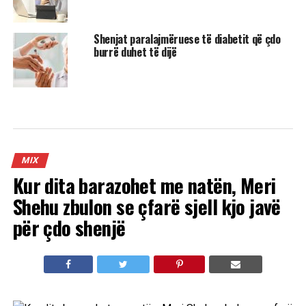
Shenjat paralajmëruese të diabetit që çdo
burrë duhet të dijë
MIX
Kur dita barazohet me natën, Meri
Shehu zbulon se çfarë sjell kjo javë
për çdo shenjë