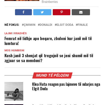
NË FOKUS:
ÇMIMIN
DONALDI
ELGIT DODA
FINALE
LAJMI I RRADHËS
Femrat në lidhje apo beqare, zbuloni kur janë më të
lumtura!
MOS HUMBISNI
Kush janë 3 shenjat që tregojnë se jeni shumë më të
zgjuar se sa mendoni?
MUND TË PËLQENI
Klea Huta reagon pas lajmeve të ndarjes nga
Elgit Doda