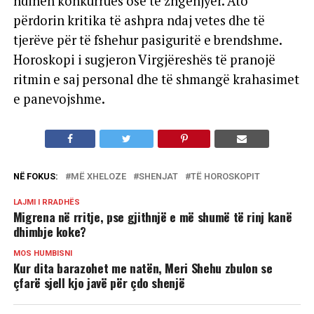
ndihen konkurrues ose të zhgënjyer. Ato
përdorin kritika të ashpra ndaj vetes dhe të
tjerëve për të fshehur pasiguritë e brendshme.
Horoskopi i sugjeron Virgjëreshës të pranojë
ritmin e saj personal dhe të shmangë krahasimet
e panevojshme.
NË FOKUS:
MË XHELOZE
SHENJAT
TË HOROSKOPIT
LAJMI I RRADHËS
Migrena në rritje, pse gjithnjë e më shumë të rinj kanë
dhimbje koke?
MOS HUMBISNI
Kur dita barazohet me natën, Meri Shehu zbulon se
çfarë sjell kjo javë për çdo shenjë