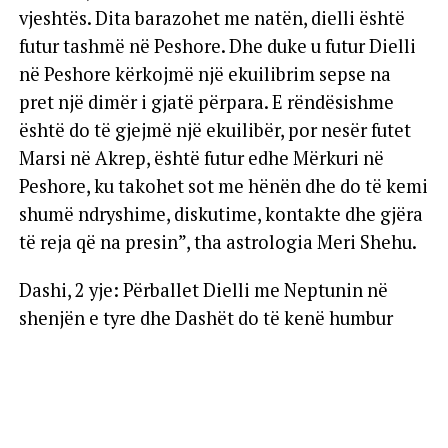
vjeshtës. Dita barazohet me natën, dielli është
futur tashmë në Peshore. Dhe duke u futur Dielli
në Peshore kërkojmë një ekuilibrim sepse na
pret një dimër i gjatë përpara. E rëndësishme
është do të gjejmë një ekuilibër, por nesër futet
Marsi në Akrep, është futur edhe Mërkuri në
Peshore, ku takohet sot me hënën dhe do të kemi
shumë ndryshime, diskutime, kontakte dhe gjëra
të reja që na presin”, tha astrologia Meri Shehu.
Dashi, 2 yje: Përballet Dielli me Neptunin në
shenjën e tyre dhe Dashët do të kenë humbur
besimin tek miqtë dhe shokët, se ku ata i kanë
qëllimet e tyre. Duket sikur sistemi ka dalë jashtë
rrugës së duhur. Por, një gjë e mirë do të ndodhë,
sepse Marsi në Akrep do u japë një tendencë