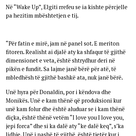
Në “Wake Up”, Elgiti rrefeu se ia kishte përcjelle
pa hezitim mbështetjen e tij.
“Për fatin e mirë, jam në panel sot. E meriton
fitoren. Realisht ai djalë aty ka shfaqur të gjithë
dimensionet e veta, është shtrydhur deri në
pikën e fundit. Sa lajme janë bërë për atë, të
mbledhësh të gjithë bashkë ata, nuk janë bërë.
Unë hyra për Donaldin, por i këndova dhe
Monikës. Unë e kam thënë që produksioni kur
unë kam folur dhe është aluduar se i kam thënë
diçka, është thënë vetëm “I love you I love you,
jepi forca” dhe si ka dalë aty “ke dalë keq”, s’ka
lidhje. Unë i pashë të gjithë, është tjetër kur i