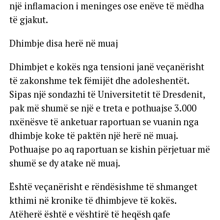
një inflamacion i meninges ose enëve të mëdha
të gjakut.
Dhimbje disa herë në muaj
Dhimbjet e kokës nga tensioni janë veçanërisht
të zakonshme tek fëmijët dhe adoleshentët.
Sipas një sondazhi të Universitetit të Dresdenit,
pak më shumë se një e treta e pothuajse 3.000
nxënësve të anketuar raportuan se vuanin nga
dhimbje koke të paktën një herë në muaj.
Pothuajse po aq raportuan se kishin përjetuar më
shumë se dy atake në muaj.
Është veçanërisht e rëndësishme të shmanget
kthimi në kronike të dhimbjeve të kokës.
Atëherë është e vështirë të heqësh qafe