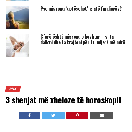
Pse migrena “qetësohet” gjatë fundjavës?
Çfarë është migrena e heshtur – si ta
dalloni dhe ta trajtoni për t’u ndjerë më mirë
MIX
3 shenjat më xheloze të horoskopit