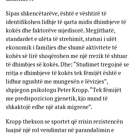
Sipas shkencëtarëve, është e vështirë të
identifikohen lidhje të qarta midis dhimbjeve të
kokës dhe faktorëve mjedisorë. Megjithatë,
standardet e ulëta të strehimit, statusi i ulët
ekonomik i familjes dhe shumë aktivitete të
kohës së lirë shoqërohen me një rrezik të shtuar
të dhimbjes së kokës. Dhe: “Studimet tregojnë se
rritja e dhimbjeve të kokës tek fëmijët është e
lidhur ngushtë me mungesën e lëvizjes”,
shpjegon psikologu Peter Kropp. “Tek fëmijët
me predispozicion gjenetik, kjo mund të
shkaktojë edhe një atak migrene”.
Kropp thekson se sportet që rrisin rezistencën
luajnë një rol vendimtar në parandalimin e