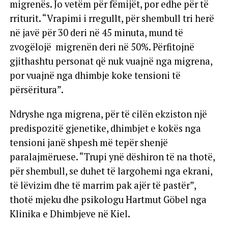
migrenës. Jo vetëm për fëmijët, por edhe për të
rriturit. “Vrapimi i rregullt, për shembull tri herë
në javë për 30 deri në 45 minuta, mund të
zvogëlojë migrenën deri në 50%. Përfitojnë
gjithashtu personat që nuk vuajnë nga migrena,
por vuajnë nga dhimbje koke tensioni të
përsëritura”.
Ndryshe nga migrena, për të cilën ekziston një
predispozitë gjenetike, dhimbjet e kokës nga
tensioni janë shpesh më tepër shenjë
paralajmëruese. “Trupi ynë dëshiron të na thotë,
për shembull, se duhet të largohemi nga ekrani,
të lëvizim dhe të marrim pak ajër të pastër”,
thotë mjeku dhe psikologu Hartmut Göbel nga
Klinika e Dhimbjeve në Kiel.