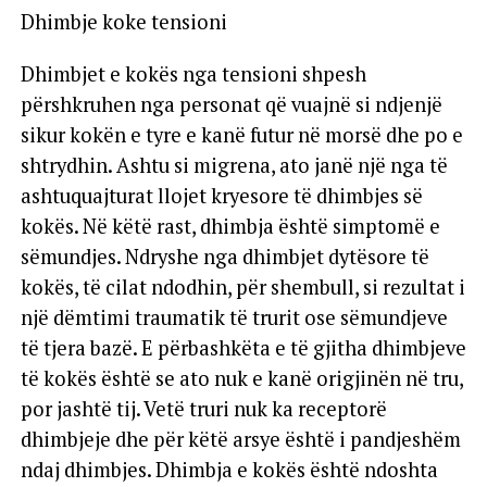
Dhimbje koke tensioni
Dhimbjet e kokës nga tensioni shpesh
përshkruhen nga personat që vuajnë si ndjenjë
sikur kokën e tyre e kanë futur në morsë dhe po e
shtrydhin. Ashtu si migrena, ato janë një nga të
ashtuquajturat llojet kryesore të dhimbjes së
kokës. Në këtë rast, dhimbja është simptomë e
sëmundjes. Ndryshe nga dhimbjet dytësore të
kokës, të cilat ndodhin, për shembull, si rezultat i
një dëmtimi traumatik të trurit ose sëmundjeve
të tjera bazë. E përbashkëta e të gjitha dhimbjeve
të kokës është se ato nuk e kanë origjinën në tru,
por jashtë tij. Vetë truri nuk ka receptorë
dhimbjeje dhe për këtë arsye është i pandjeshëm
ndaj dhimbjes. Dhimbja e kokës është ndoshta