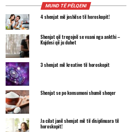
MUND TË PËLQENI
4 shenjat më joshëse të horoskopit!
Shenjat që tregojnë se vuani nga ankthi –
Kujdesi që ju duhet
3 shenjat më kreative të horoskopit
Shenjat se po konsumoni shumë sheqer
Ja cilat janë shenjat më të disiplinuara të
horoskopit!