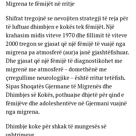
Migrena te fëmijët në rritje
Shifrat tregojnë se nevojiten strategji të reja për
të luftuar dhimbjen e kokës tek fëmijët. Një
krahasim midis viteve 1970 dhe fillimit të viteve
2000 tregon se gjasat që një fëmijë të vuajë nga
migrena pa atmosferë (aur)a janë gjashtëfishuar.
Dhe gjasat që një fëmijë të diagnostikohet me
migrenë me atmosferë – domethënë me
çrregullime neurologjike – është rritur tetëfish.
Sipas Shoqatës Gjermane të Migrenës dhe
Dhimbjes së Kokës, pothuajse dhjetë për qind e
fëmijëve dhe adoleshentëve në Gjermani vuajnë
nga migrena.
Dhimbje koke për shkak të mungesës së
ushtrimeve