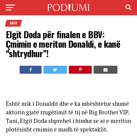
MIX
Elgit Doda për finalen e BBV:
Çmimin e meriton Donaldi, e kanë
“shtrydhur”!
Është mik i Donaldit dhe e ka mbështetur shumë
aktorin gjatë rrugëtimit të tij në Big Brother VIP.
Tani, Elgit Doda shprehet i bindur se ai e meriton
plotësisht cmimin e madh të spektaklit.