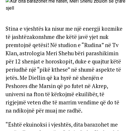
Stina e vjeshtës ka nisur me një energji kozmike
të jashtëzakonshme dhe këtë javë yjet nuk
premtojnë qetësi! Në studion e “Rudina” në Tv
Klan, astrologia Meri Shehu bëri parashikimin
për 12 shenjat e horoskopit, duke e quajtur këtë
periudhë një “pikë kthese” në shumë aspekte të
jetës. Me Diellin që ka hyrë në shenjën e
Peshores dhe Marsin që po futet në Akrep,
universi na fton të kërkojmë ekuilibër, të
rigjejmë veten dhe të marrim vendime që do të
na ndikojnë për muaj me radhë.
“Është ekuinoksi i vjeshtës, dita barazohet me