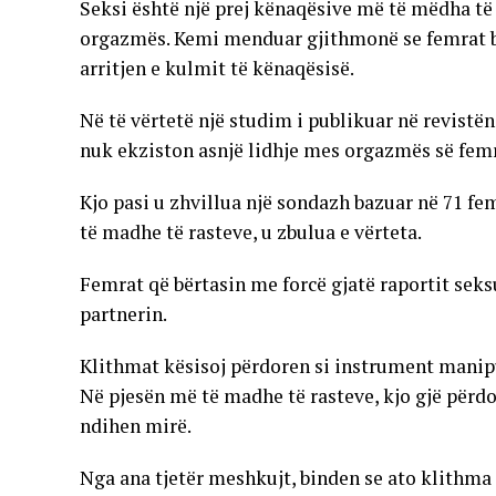
Seksi është një prej kënaqësive më të mëdha të 
orgazmës. Kemi menduar gjithmonë se femrat bër
arritjen e kulmit të kënaqësisë.
Në të vërtetë një studim i publikuar në revistë
nuk ekziston asnjë lidhje mes orgazmës së fem
Kjo pasi u zhvillua një sondazh bazuar në 71 f
të madhe të rasteve, u zbulua e vërteta.
Femrat që bërtasin me forcë gjatë raportit seks
partnerin.
Klithmat kësisoj përdoren si instrument manipu
Në pjesën më të madhe të rasteve, kjo gjë përdo
ndihen mirë.
Nga ana tjetër meshkujt, binden se ato klithma 