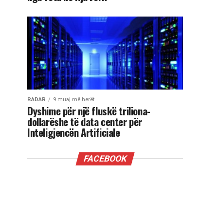
RADAR
9 muaj më herët
Dyshime për një fluskë triliona-
dollarëshe të data center për
Inteligjencën Artificiale
FACEBOOK