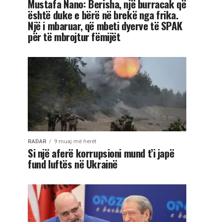
Mustafa Nano: Berisha, një burracak që
është duke e bërë në brekë nga frika.
Një i mbaruar, që mbeti dyerve të SPAK
për të mbrojtur fëmijët
RADAR
9 muaj më herët
Si një aferë korrupsioni mund t’i japë
fund luftës në Ukrainë