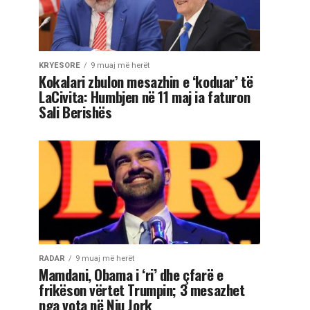
KRYESORE
9 muaj më herët
Kokalari zbulon mesazhin e ‘koduar’ të
LaCivita: Humbjen në 11 maj ia faturon
Sali Berishës
RADAR
9 muaj më herët
Mamdani, Obama i ‘ri’ dhe çfarë e
frikëson vërtet Trumpin; 3 mesazhet
nga vota në Nju Jork