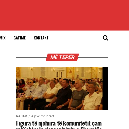
MIX
GATIME
KONTAKT
MË TEPËR
RADAR
4 javë më herët
Figura të njohura të komunitetit çam