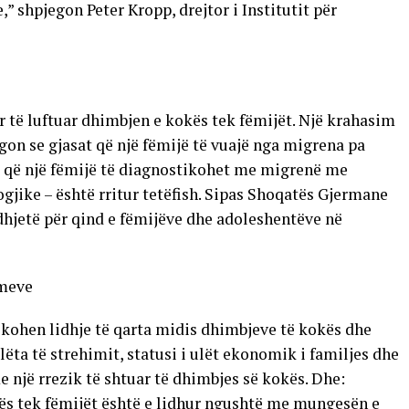
,” shpjegon Peter Kropp, drejtor i Institutit për
për të luftuar dhimbjen e kokës tek fëmijët. Një krahasim
egon se gjasat që një fëmijë të vuajë nga migrena pa
at që një fëmijë të diagnostikohet me migrenë me
ike – është rritur tetëfish. Sipas Shoqatës Gjermane
hjetë për qind e fëmijëve dhe adoleshentëve në
imeve
fikohen lidhje të qarta midis dhimbjeve të kokës dhe
ëta të strehimit, statusi i ulët ekonomik i familjes dhe
 një rrezik të shtuar të dhimbjes së kokës. Dhe:
kës tek fëmijët është e lidhur ngushtë me mungesën e