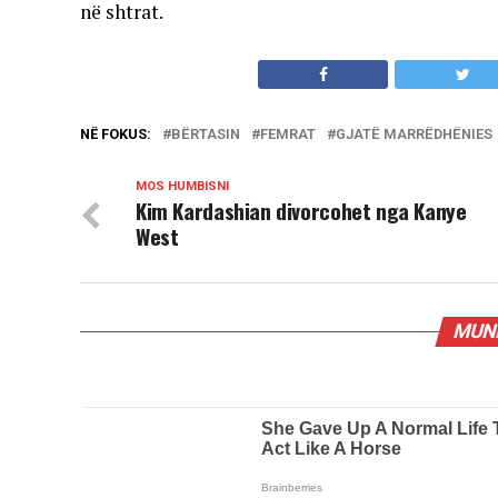
në shtrat.
NË FOKUS:
BËRTASIN
FEMRAT
GJATË MARRËDHËNIES
MOS HUMBISNI
Kim Kardashian divorcohet nga Kanye
West
MUND