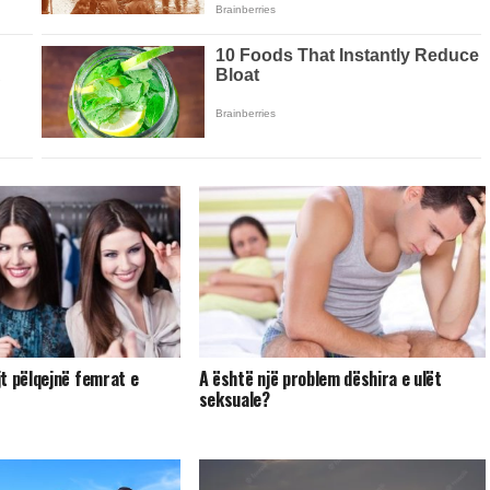
t pëlqejnë femrat e
A është një problem dëshira e ulët
seksuale?