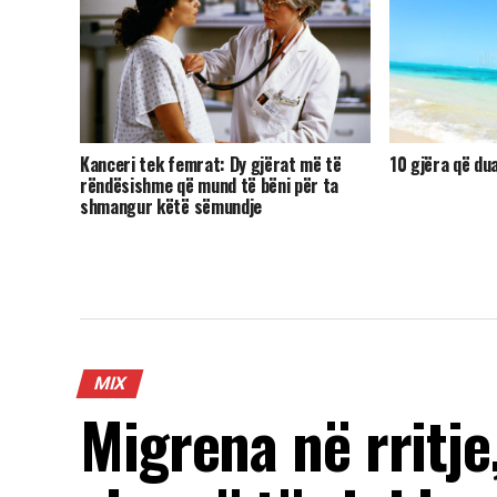
Kanceri tek femrat: Dy gjërat më të
10 gjëra që dua
rëndësishme që mund të bëni për ta
shmangur këtë sëmundje
MIX
Migrena në rritje