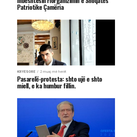
mbështesin riorganizimin e Shoqatës
Patriotike Çamëria
KRYESORE
2 muaj më herët
Pasarelë-protesta: shto ujë e shto
miell, e ka humbur fillin.