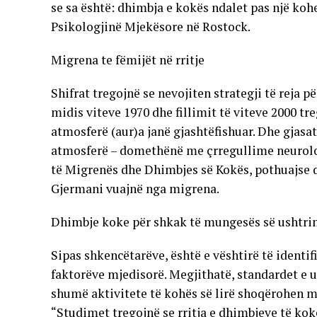
se sa është: dhimbja e kokës ndalet pas një kohe
Psikologjinë Mjekësore në Rostock.
Migrena te fëmijët në rritje
Shifrat tregojnë se nevojiten strategji të reja 
midis viteve 1970 dhe fillimit të viteve 2000 tr
atmosferë (aur)a janë gjashtëfishuar. Dhe gjas
atmosferë – domethënë me çrregullime neurologj
të Migrenës dhe Dhimbjes së Kokës, pothuajse d
Gjermani vuajnë nga migrena.
Dhimbje koke për shkak të mungesës së ushtr
Sipas shkencëtarëve, është e vështirë të identi
faktorëve mjedisorë. Megjithatë, standardet e ul
shumë aktivitete të kohës së lirë shoqërohen me
“Studimet tregojnë se rritja e dhimbjeve të ko