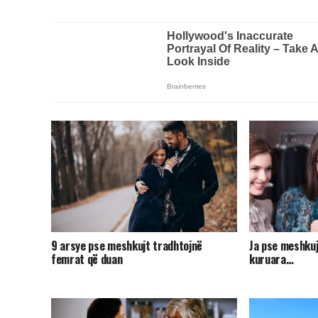
9 arsye pse meshkujt tradhtojnë
Ja pse meshkuj
femrat që duan
kuruara…