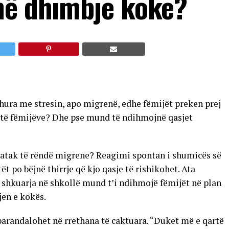
në dhimbje koke?
dhura me stresin, apo migrenë, edhe fëmijët preken prej
it të fëmijëve? Dhe pse mund të ndihmojnë qasjet
ë atak të rëndë migrene? Reagimi spontan i shumicës së
t po bëjnë thirrje që kjo qasje të rishikohet. Ata
shkuarja në shkollë mund t’i ndihmojë fëmijët në plan
jen e kokës.
arandalohet në rrethana të caktuara. “Duket më e qartë