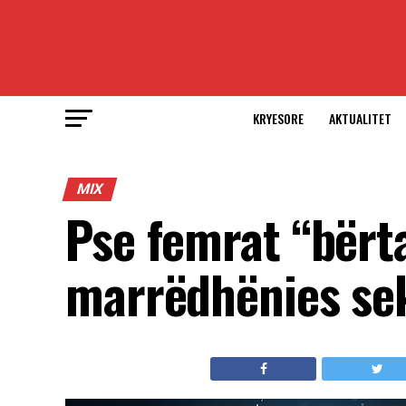
KRYESORE
AKTUALITET
MIX
Pse femrat “bërta
marrëdhënies se