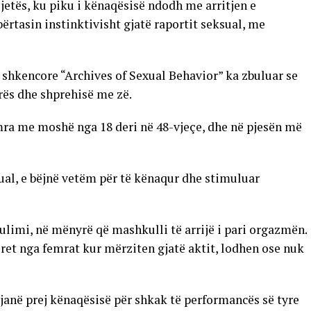
jetës, ku piku i kënaqësisë ndodh me arritjen e
tasin instinktivisht gjatë raportit seksual, me
n shkencore “Archives of Sexual Behavior” ka zbuluar se
rës dhe shprehisë me zë.
emra me moshë nga 18 deri në 48-vjeçe, dhe në pjesën më
ual, e bëjnë vetëm për të kënaqur dhe stimuluar
limi, në mënyrë që mashkulli të arrijë i pari orgazmën.
ret nga femrat kur mërziten gjatë aktit, lodhen ose nuk
janë prej kënaqësisë për shkak të performancës së tyre