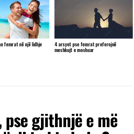
n femrat në një lidhje
4 arsyet pse femrat preferojnë
meshkujt e moshuar
, pse gjithnjë e më