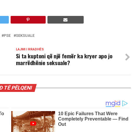
PSE
SEKSUALE
LAJMI I RRADHËS
Si ta kuptoni që një femër ka kryer apo jo
marrëdhënie seksuale?
 TË PËLQENI