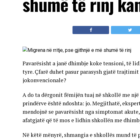
shumë të rinj ka
Pavarësisht a janë dhimbje koke tensioni, të li
tyre. Çfarë duhet pasur parasysh gjatë trajtim
jokonvencionale?
A do ta dërgonit fëmijën tuaj në shkollë me nj
prindërve është ndoshta: jo. Megjithatë, ekspertë
mendojnë se pavarësisht nga simptomat akute, 
afatgjatë që të mos e lidhin shkollën me dhimb
Në këtë mënyrë, shmangia e shkollës mund të p