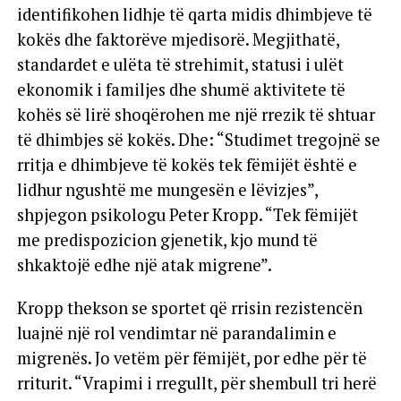
identifikohen lidhje të qarta midis dhimbjeve të
kokës dhe faktorëve mjedisorë. Megjithatë,
standardet e ulëta të strehimit, statusi i ulët
ekonomik i familjes dhe shumë aktivitete të
kohës së lirë shoqërohen me një rrezik të shtuar
të dhimbjes së kokës. Dhe: “Studimet tregojnë se
rritja e dhimbjeve të kokës tek fëmijët është e
lidhur ngushtë me mungesën e lëvizjes”,
shpjegon psikologu Peter Kropp. “Tek fëmijët
me predispozicion gjenetik, kjo mund të
shkaktojë edhe një atak migrene”.
Kropp thekson se sportet që rrisin rezistencën
luajnë një rol vendimtar në parandalimin e
migrenës. Jo vetëm për fëmijët, por edhe për të
rriturit. “Vrapimi i rregullt, për shembull tri herë