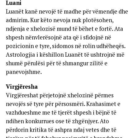
Luani
Luanët kanë nevojë të madhe për vëmendje dhe
admirim. Kur këto nevoja nuk plotësohen,
ndjenja e xhelozisë mund të bëhet e fortë. Ata
shpesh nënvlerësojnë ata që i sfidojnë në
pozicionin e tyre, sidomos në rolin udhëheqës.
Astrologjia i këshillon Luanët të ushtrojnë më
shumë përulësi për të shmangur zilitë e
panevojshme.
Virgjëresha
Virgjëreshat përjetojnë xhelozinë përmes
nevojës së tyre për përsosmëri. Krahasimet e
vazhdueshme me të tjerët shpesh i bëjnë të
ndihen konkurrues ose të zhgënjyer. Ato
përdorin kritika të ashpra ndaj vetes dhe të