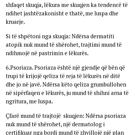
shfaqet skuqja, lëkura me skuqjen ka tendencë të
ndihet jashtëzakonisht e thatë, me luspa dhe
kruarje.
Si të shpëtoni nga skuqja: Ndërsa dermatiti
atopik nuk mund të shërohet, trajtimi mund të
ndihmojë në pastrimin e lëkurës.
6.Psoriaza. Psoriaza është një gjendje që bën që
trupi të krijojë qeliza të reja të lëkurës në ditë
dhe jo në javë. Ndërsa këto qeliza grumbullohen
në sipërfaqen e lëkurës, ju mund të shihni arna të
ngritura, me luspa.
Çfarë mund të trajtojë skuqjen: Ndërsa psoriaza
nuk mund të shërohet, një dermatolog i
çertifikuar nga bordi mund të zhvillojë një plan