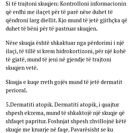
Si të trajtoni skuqjen: Kontrolloni informacionin
që erdhi me ilaçet për të parë nëse duhet të
qëndroni larg diellit. Kjo mund të jetë gjithçka që
duhet të bëni për të pastruar skuqjen.
Nëse skuqja është shkaktuar nga përdorimi i një
ilaçi, të tillë si krem hidrokortizoni, për një kohë
të gjatë, mund të jeni në gjendje të trajtoni
skuqjen vetë.
Skuqja e kuqe rreth gojës mund të jetë dermatit
perioral.
5.Dermatiti atopik. Dermatiti atopik, i quajtur
shpesh ekzema, mund të shkaktojë një skuqje që
shfaqet papritur. Foshnjat shpesh zhvillojnë këtë
skuqje me kruarje në faqe. Pavarësisht se ku