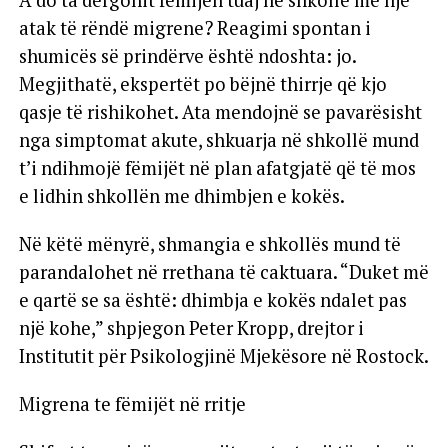
A do ta dërgonit fëmijën tuaj në shkollë me një
atak të rëndë migrene? Reagimi spontan i
shumicës së prindërve është ndoshta: jo.
Megjithatë, ekspertët po bëjnë thirrje që kjo
qasje të rishikohet. Ata mendojnë se pavarësisht
nga simptomat akute, shkuarja në shkollë mund
t’i ndihmojë fëmijët në plan afatgjatë që të mos
e lidhin shkollën me dhimbjen e kokës.
Në këtë mënyrë, shmangia e shkollës mund të
parandalohet në rrethana të caktuara. “Duket më
e qartë se sa është: dhimbja e kokës ndalet pas
një kohe,” shpjegon Peter Kropp, drejtor i
Institutit për Psikologjinë Mjekësore në Rostock.
Migrena te fëmijët në rritje