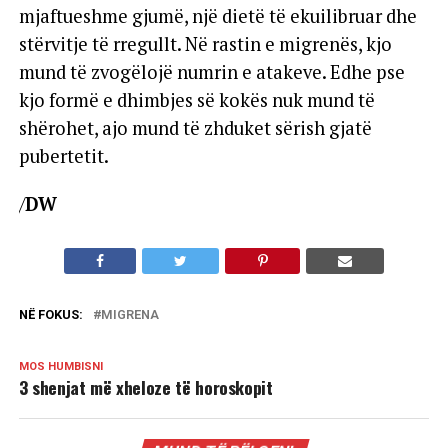
mjaftueshme gjumë, një dietë të ekuilibruar dhe
stërvitje të rregullt. Në rastin e migrenës, kjo
mund të zvogëlojë numrin e atakeve. Edhe pse
kjo formë e dhimbjes së kokës nuk mund të
shërohet, ajo mund të zhduket sërish gjatë
pubertetit.
/
DW
NË FOKUS:
MIGRENA
MOS HUMBISNI
3 shenjat më xheloze të horoskopit