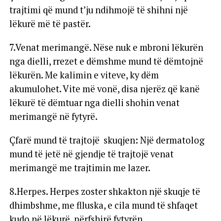
trajtimi që mund t’ju ndihmojë të shihni një
lëkurë më të pastër.
7.Venat merimangë. Nëse nuk e mbroni lëkurën
nga dielli, rrezet e dëmshme mund të dëmtojnë
lëkurën. Me kalimin e viteve, ky dëm
akumulohet. Vite më vonë, disa njerëz që kanë
lëkurë të dëmtuar nga dielli shohin venat
merimangë në fytyrë.
Çfarë mund të trajtojë skuqjen: Një dermatolog
mund të jetë në gjendje të trajtojë venat
merimangë me trajtimin me lazer.
8.Herpes. Herpes zoster shkakton një skuqje të
dhimbshme, me flluska, e cila mund të shfaqet
kudo në lëkurë, përfshirë fytyrën.