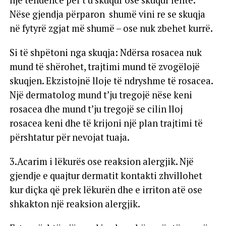
një tendencë për t’u skuqur ose skuqur lehtë.
Nëse gjendja përparon shumë vini re se skuqja
në fytyrë zgjat më shumë – ose nuk zbehet kurrë.
Si të shpëtoni nga skuqja: Ndërsa rosacea nuk
mund të shërohet, trajtimi mund të zvogëlojë
skuqjen. Ekzistojnë lloje të ndryshme të rosacea.
Një dermatolog mund t’ju tregojë nëse keni
rosacea dhe mund t’ju tregojë se cilin lloj
rosacea keni dhe të krijoni një plan trajtimi të
përshtatur për nevojat tuaja.
3.Acarim i lëkurës ose reaksion alergjik. Një
gjendje e quajtur dermatit kontakti zhvillohet
kur diçka që prek lëkurën dhe e irriton atë ose
shkakton një reaksion alergjik.