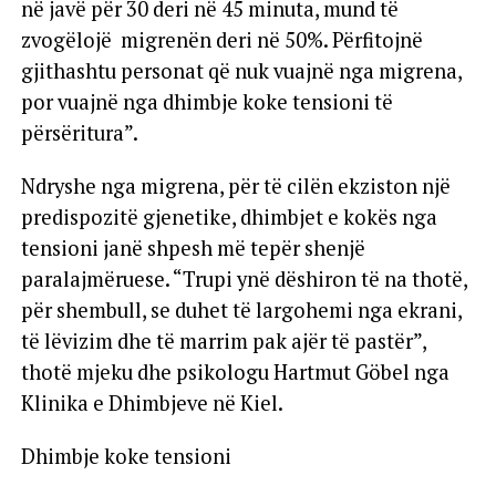
në javë për 30 deri në 45 minuta, mund të
zvogëlojë migrenën deri në 50%. Përfitojnë
gjithashtu personat që nuk vuajnë nga migrena,
por vuajnë nga dhimbje koke tensioni të
përsëritura”.
Ndryshe nga migrena, për të cilën ekziston një
predispozitë gjenetike, dhimbjet e kokës nga
tensioni janë shpesh më tepër shenjë
paralajmëruese. “Trupi ynë dëshiron të na thotë,
për shembull, se duhet të largohemi nga ekrani,
të lëvizim dhe të marrim pak ajër të pastër”,
thotë mjeku dhe psikologu Hartmut Göbel nga
Klinika e Dhimbjeve në Kiel.
Dhimbje koke tensioni