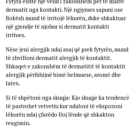
Fytyra është një vend i zakonshëm për të marrë
dermatit nga kontakti. Një ngjyrues sapuni ose
flokësh mund të irritojë lëkurën, duke shkaktuar
një gjendje të njohur si dermatit kontakti
irritues.
Nëse jeni alergjik ndaj asaj që prek fytyrën, mund
të zhvilloni dermatit alergjik të kontaktit.
Shkaqet e zakonshëm të dermatitit të kontaktit
alergjik përfshijnë bimë helmuese, aromë dhe
latex.
Si të shpëtoni nga skuqja: Kjo skuqje ka tendencë
të pastrohet vetvetiu kur ndaloni të ekspozoni
lëkurën ndaj çfarëdo lloj lënde që shkakton
reagimin.