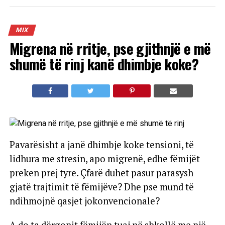
MIX
Migrena në rritje, pse gjithnjë e më
shumë të rinj kanë dhimbje koke?
Pavarësisht a janë dhimbje koke tensioni, të
lidhura me stresin, apo migrenë, edhe fëmijët
preken prej tyre. Çfarë duhet pasur parasysh
gjatë trajtimit të fëmijëve? Dhe pse mund të
ndihmojnë qasjet jokonvencionale?