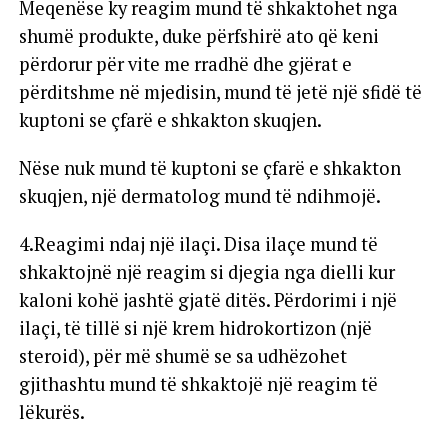
Meqenëse ky reagim mund të shkaktohet nga
shumë produkte, duke përfshirë ato që keni
përdorur për vite me rradhë dhe gjërat e
përditshme në mjedisin, mund të jetë një sfidë të
kuptoni se çfarë e shkakton skuqjen.
Nëse nuk mund të kuptoni se çfarë e shkakton
skuqjen, një dermatolog mund të ndihmojë.
4.Reagimi ndaj një ilaçi. Disa ilaçe mund të
shkaktojnë një reagim si djegia nga dielli kur
kaloni kohë jashtë gjatë ditës. Përdorimi i një
ilaçi, të tillë si një krem hidrokortizon (një
steroid), për më shumë se sa udhëzohet
gjithashtu mund të shkaktojë një reagim të
lëkurës.