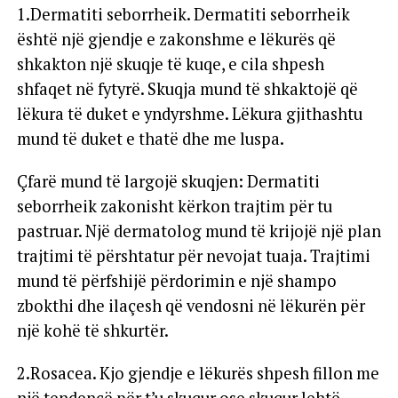
1.Dermatiti seborrheik. Dermatiti seborrheik
është një gjendje e zakonshme e lëkurës që
shkakton një skuqje të kuqe, e cila shpesh
shfaqet në fytyrë. Skuqja mund të shkaktojë që
lëkura të duket e yndyrshme. Lëkura gjithashtu
mund të duket e thatë dhe me luspa.
Çfarë mund të largojë skuqjen: Dermatiti
seborrheik zakonisht kërkon trajtim për tu
pastruar. Një dermatolog mund të krijojë një plan
trajtimi të përshtatur për nevojat tuaja. Trajtimi
mund të përfshijë përdorimin e një shampo
zbokthi dhe ilaçesh që vendosni në lëkurën për
një kohë të shkurtër.
2.Rosacea. Kjo gjendje e lëkurës shpesh fillon me