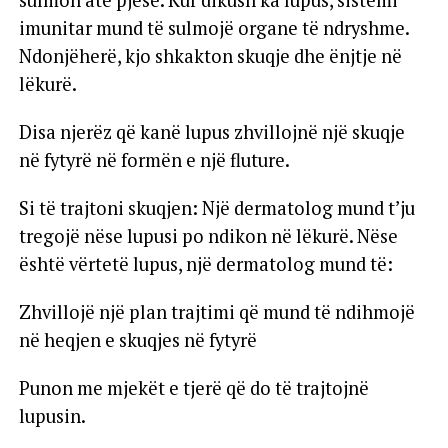
sulmon atë pjesë. Kur dikush ka lupus, sistemi
imunitar mund të sulmojë organe të ndryshme.
Ndonjëherë, kjo shkakton skuqje dhe ënjtje në
lëkurë.
Disa njerëz që kanë lupus zhvillojnë një skuqje
në fytyrë në formën e një fluture.
Si të trajtoni skuqjen: Një dermatolog mund t’ju
tregojë nëse lupusi po ndikon në lëkurë. Nëse
është vërtetë lupus, një dermatolog mund të:
Zhvillojë një plan trajtimi që mund të ndihmojë
në heqjen e skuqjes në fytyrë
Punon me mjekët e tjerë që do të trajtojnë
lupusin.