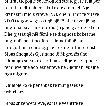
Shifrat tregojnë se nevojiten strategji të reja për
të luftuar dhimbjen e kokës tek fëmijët. Një
krahasim midis viteve 1970 dhe fillimit të viteve
2000 tregon se gjasat që një fëmijë të vuajë nga
migrena pa atmosferë (aur)a janë gjashtëfishuar.
Dhe gjasat që një fëmijë të diagnostikohet me
migrenë me atmosferë – domethënë me
çrregullime neurologjike – është rritur tetëfish.
Sipas Shoqatës Gjermane të Migrenës dhe
Dhimbjes së Kokës, pothuajse dhjetë për qind e
fëmijëve dhe adoleshentëve në Gjermani vuajnë
nga migrena.
Dhimbje koke për shkak të mungesës së
ushtrimeve
Sipas shkencëtarëve, është e vështirë të