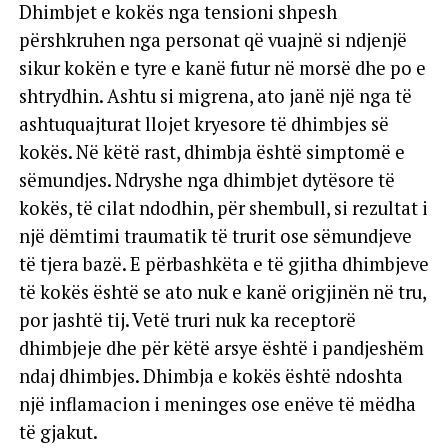
Dhimbjet e kokës nga tensioni shpesh
përshkruhen nga personat që vuajnë si ndjenjë
sikur kokën e tyre e kanë futur në morsë dhe po e
shtrydhin. Ashtu si migrena, ato janë një nga të
ashtuquajturat llojet kryesore të dhimbjes së
kokës. Në këtë rast, dhimbja është simptomë e
sëmundjes. Ndryshe nga dhimbjet dytësore të
kokës, të cilat ndodhin, për shembull, si rezultat i
një dëmtimi traumatik të trurit ose sëmundjeve
të tjera bazë. E përbashkëta e të gjitha dhimbjeve
të kokës është se ato nuk e kanë origjinën në tru,
por jashtë tij. Vetë truri nuk ka receptorë
dhimbjeje dhe për këtë arsye është i pandjeshëm
ndaj dhimbjes. Dhimbja e kokës është ndoshta
një inflamacion i meninges ose enëve të mëdha
të gjakut.