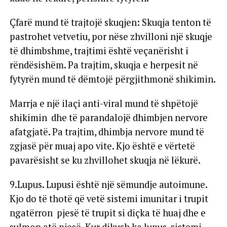
Çfarë mund të trajtojë skuqjen: Skuqja tenton të
pastrohet vetvetiu, por nëse zhvilloni një skuqje
të dhimbshme, trajtimi është veçanërisht i
rëndësishëm. Pa trajtim, skuqja e herpesit në
fytyrën mund të dëmtojë përgjithmonë shikimin.
Marrja e një ilaçi anti-viral mund të shpëtojë
shikimin dhe të parandalojë dhimbjen nervore
afatgjatë. Pa trajtim, dhimbja nervore mund të
zgjasë për muaj apo vite. Kjo është e vërtetë
pavarësisht se ku zhvillohet skuqja në lëkurë.
9.Lupus. Lupusi është një sëmundje autoimune.
Kjo do të thotë që vetë sistemi imunitar i trupit
ngatërron pjesë të trupit si diçka të huaj dhe e