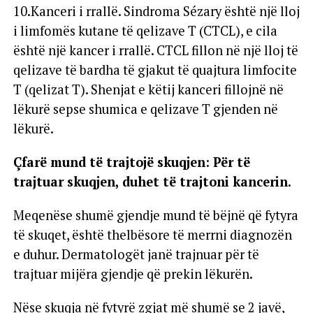
10.Kanceri i rrallë. Sindroma Sézary është një lloj
i limfomës kutane të qelizave T (CTCL), e cila
është një kancer i rrallë. CTCL fillon në një lloj të
qelizave të bardha të gjakut të quajtura limfocite
T (qelizat T). Shenjat e këtij kanceri fillojnë në
lëkurë sepse shumica e qelizave T gjenden në
lëkurë.
Çfarë mund të trajtojë skuqjen: Për të
trajtuar skuqjen, duhet të trajtoni kancerin.
Meqenëse shumë gjendje mund të bëjnë që fytyra
të skuqet, është thelbësore të merrni diagnozën
e duhur. Dermatologët janë trajnuar për të
trajtuar mijëra gjendje që prekin lëkurën.
Nëse skuqja në fytyrë zgjat më shumë se 2 javë,