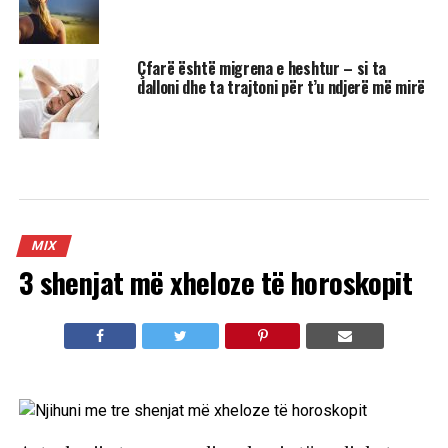
Çfarë është migrena e heshtur – si ta
dalloni dhe ta trajtoni për t’u ndjerë më mirë
MIX
3 shenjat më xheloze të horoskopit