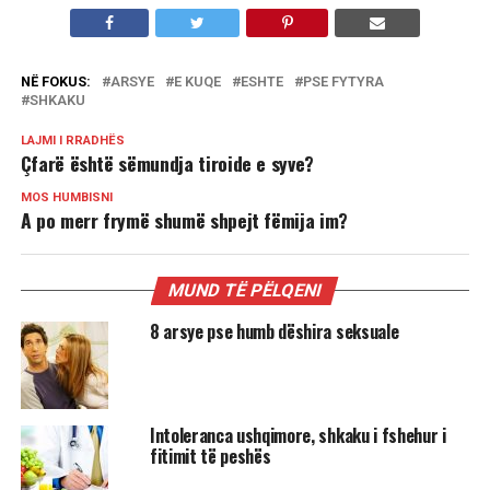
NË FOKUS:
ARSYE
E KUQE
ESHTE
PSE FYTYRA
SHKAKU
LAJMI I RRADHËS
Çfarë është sëmundja tiroide e syve?
MOS HUMBISNI
A po merr frymë shumë shpejt fëmija im?
MUND TË PËLQENI
8 arsye pse humb dëshira seksuale
Intoleranca ushqimore, shkaku i fshehur i
fitimit të peshës