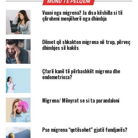
MUND TË PËLQENI
Vuani nga migrena? Ja disa këshilla si të
çliroheni menjëherë nga dhimbja
Dëmet që shkakton migrena në trup, përveç
dhimbjes së kokës
Çfarë kanë të përbashkët migrena dhe
endometrioza?
Migrena/ Mënyrat se si ta parandaloni
Pse migrena “qetësohet” gjatë fundjavës?