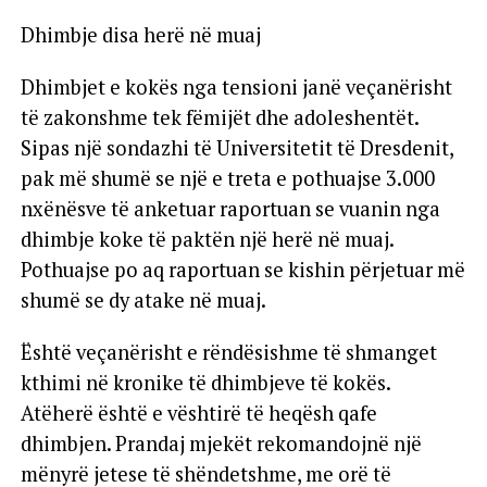
Dhimbje disa herë në muaj
Dhimbjet e kokës nga tensioni janë veçanërisht
të zakonshme tek fëmijët dhe adoleshentët.
Sipas një sondazhi të Universitetit të Dresdenit,
pak më shumë se një e treta e pothuajse 3.000
nxënësve të anketuar raportuan se vuanin nga
dhimbje koke të paktën një herë në muaj.
Pothuajse po aq raportuan se kishin përjetuar më
shumë se dy atake në muaj.
Është veçanërisht e rëndësishme të shmanget
kthimi në kronike të dhimbjeve të kokës.
Atëherë është e vështirë të heqësh qafe
dhimbjen. Prandaj mjekët rekomandojnë një
mënyrë jetese të shëndetshme, me orë të