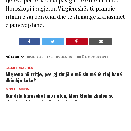
tjerëve për të fshehur pasiguritë e brendshme.
Horoskopi i sugjeron Virgjëreshës të pranojë
ritmin e saj personal dhe të shmangë krahasimet
e panevojshme.
NË FOKUS:
MË XHELOZE
SHENJAT
TË HOROSKOPIT
LAJMI I RRADHËS
Migrena në rritje, pse gjithnjë e më shumë të rinj kanë
dhimbje koke?
MOS HUMBISNI
Kur dita barazohet me natën, Meri Shehu zbulon se
çfarë sjell kjo javë për çdo shenjë
MUND TË PËLQENI