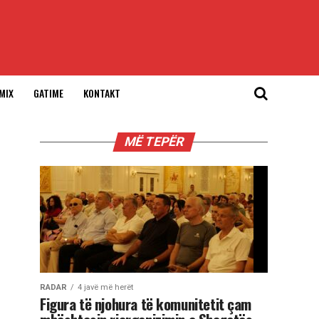
MIX
GATIME
KONTAKT
MË TEPËR
RADAR
4 javë më herët
Figura të njohura të komunitetit çam