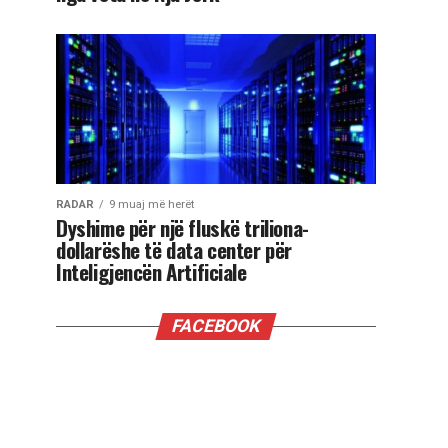
RADAR
9 muaj më herët
Dyshime për një fluskë triliona-
dollarëshe të data center për
Inteligjencën Artificiale
FACEBOOK