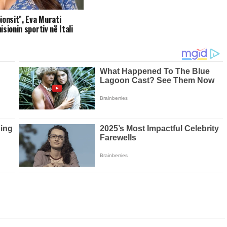
ionsit”, Eva Murati
sionin sportiv në Itali