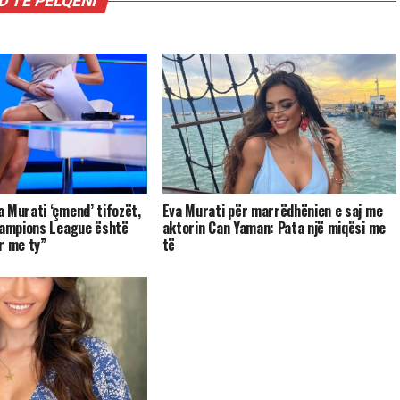
 TË PËLQENI
 Murati ‘çmend’ tifozët,
Eva Murati për marrëdhënien e saj me
hampions League është
aktorin Can Yaman: Pata një miqësi me
r me ty”
të