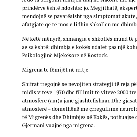
prindërve është ndoshta: jo. Megjithatë, ekspertë
mendojnë se pavarësisht nga simptomat akute, 
afatgjatë që të mos e lidhin shkollën me dhimb
Në këtë mënyrë, shmangia e shkollës mund të p
se sa është: dhimbja e kokës ndalet pas një kohe
Psikologjinë Mjekësore në Rostock.
Migrena te fëmijët në rritje
Shifrat tregojnë se nevojiten strategji të reja 
midis viteve 1970 dhe fillimit të viteve 2000 tr
atmosferë (aur)a janë gjashtëfishuar. Dhe gjas
atmosferë – domethënë me çrregullime neurologj
të Migrenës dhe Dhimbjes së Kokës, pothuajse d
Gjermani vuajnë nga migrena.