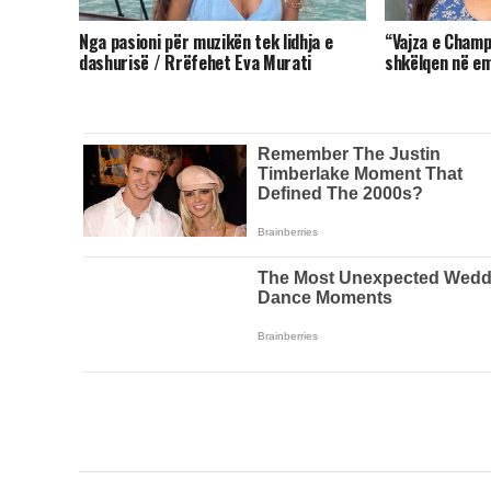
Nga pasioni për muzikën tek lidhja e
“Vajza e Champ
dashurisë / Rrëfehet Eva Murati
shkëlqen në emi