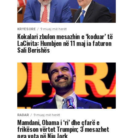
KRYESORE
9 muaj më herët
Kokalari zbulon mesazhin e ‘koduar’ të
LaCivita: Humbjen në 11 maj ia faturon
Sali Berishës
RADAR
9 muaj më herët
Mamdani, Obama i ‘ri’ dhe çfarë e
frikëson vërtet Trumpin; 3 mesazhet
nga vota në Nju Jork