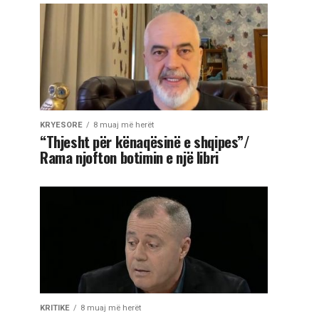
KRYESORE
8 muaj më herët
“Thjesht për kënaqësinë e shqipes”/
Rama njofton botimin e një libri
KRITIKE
8 muaj më herët