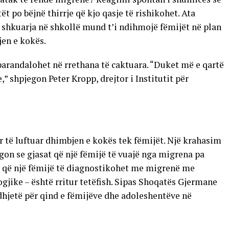
t po bëjnë thirrje që kjo qasje të rishikohet. Ata
shkuarja në shkollë mund t’i ndihmojë fëmijët në plan
jen e kokës.
arandalohet në rrethana të caktuara. “Duket më e qartë
,” shpjegon Peter Kropp, drejtor i Institutit për
për të luftuar dhimbjen e kokës tek fëmijët. Një krahasim
egon se gjasat që një fëmijë të vuajë nga migrena pa
at që një fëmijë të diagnostikohet me migrenë me
ike – është rritur tetëfish. Sipas Shoqatës Gjermane
hjetë për qind e fëmijëve dhe adoleshentëve në