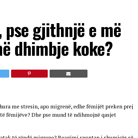
, pse gjithnjë e më
në dhimbje koke?
dhura me stresin, apo migrenë, edhe fëmijët preken prej
it të fëmijëve? Dhe pse mund të ndihmojnë qasjet
ë atak të rëndë migrene? Reagimi spontan i shumicës së