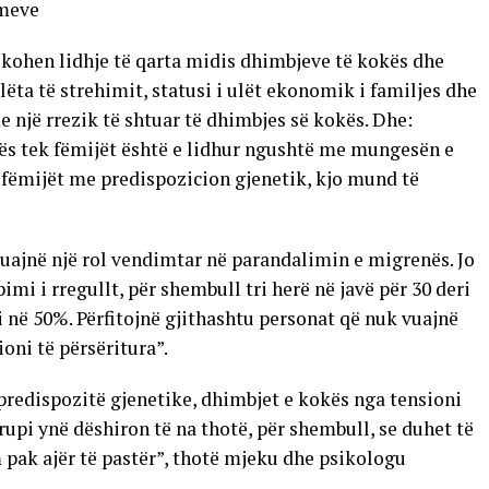
imeve
fikohen lidhje të qarta midis dhimbjeve të kokës dhe
ëta të strehimit, statusi i ulët ekonomik i familjes dhe
 një rrezik të shtuar të dhimbjes së kokës. Dhe:
kës tek fëmijët është e lidhur ngushtë me mungesën e
 fëmijët me predispozicion gjenetik, kjo mund të
luajnë një rol vendimtar në parandalimin e migrenës. Jo
pimi i rregullt, për shembull tri herë në javë për 30 deri
në 50%. Përfitojnë gjithashtu personat që nuk vuajnë
oni të përsëritura”.
predispozitë gjenetike, dhimbjet e kokës nga tensioni
upi ynë dëshiron të na thotë, për shembull, se duhet të
 pak ajër të pastër”, thotë mjeku dhe psikologu
.