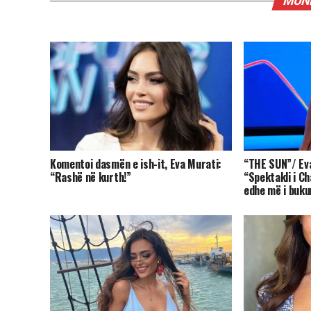
MUND
Komentoi dasmën e ish-it, Eva Murati:
“THE SUN”/ Eva
“Rashë në kurth!”
“Spektakli i C
edhe më i buku