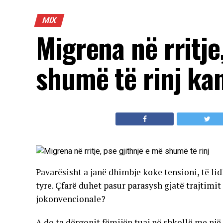
MIX
Migrena në rritje
shumë të rinj ka
Pavarësisht a janë dhimbje koke tensioni, të li
tyre. Çfarë duhet pasur parasysh gjatë trajtim
jokonvencionale?
A do ta dërgonit fëmijën tuaj në shkollë me nj