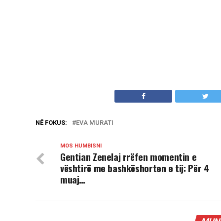
NË FOKUS:
EVA MURATI
MOS HUMBISNI
Gentian Zenelaj rrëfen momentin e
vështirë me bashkëshorten e tij: Për 4
muaj…