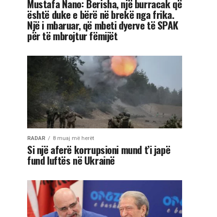
Mustafa Nano: Berisha, një burracak që
është duke e bërë në brekë nga frika.
Një i mbaruar, që mbeti dyerve të SPAK
për të mbrojtur fëmijët
RADAR
8 muaj më herët
Si një aferë korrupsioni mund t’i japë
fund luftës në Ukrainë