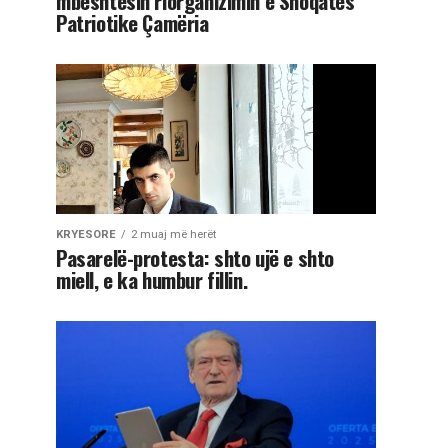
mbështesin riorganizimin e Shoqatës
Patriotike Çamëria
KRYESORE
2 muaj më herët
Pasarelë-protesta: shto ujë e shto
miell, e ka humbur fillin.