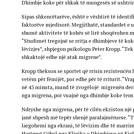
Dhimbje koke për shkak të mungesës së ushtr
Sipas shkencëtarëve, është e vështirë të identi
faktorëve mjedisorë. Megjithatë, standardet e ul
shumë aktivitete të kohës së lirë shoqërohen me
“Studimet tregojnë se rritja e dhimbjeve të ko
lëvizjes”, shpjegon psikologu Peter Kropp. “Tek
shkaktojë edhe një atak migrene”.
Kropp thekson se sportet që rrisin rezistencën 
vetëm për fëmijët, por edhe për të rriturit. “Vra
në 45 minuta, mund të zvogëlojë migrenën deri 
nga migrena, por vuajnë nga dhimbje koke tensi
Ndryshe nga migrena, për të cilën ekziston një 
janë shpesh më tepër shenjë paralajmëruese. “Tr
largohemi nga ekrani, të lëvizim dhe të marrim
Hartmut Göbel nga Klinika e Dhimbjeve në Kiel