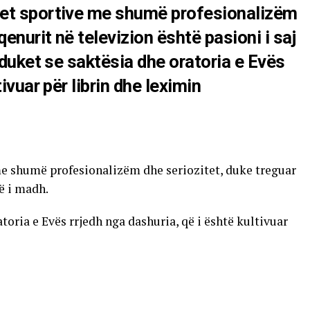
net sportive me shumë profesionalizëm
qenurit në televizion është pasioni i saj
, duket se saktësia dhe oratoria e Evës
ivuar për librin dhe leximin
me shumë profesionalizëm dhe seriozitet, duke treguar
më i madh.
atoria e Evës rrjedh nga dashuria, që i është kultivuar