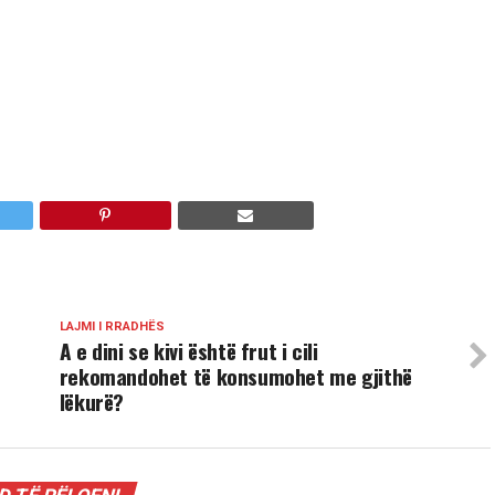
LAJMI I RRADHËS
A e dini se kivi është frut i cili
rekomandohet të konsumohet me gjithë
lëkurë?