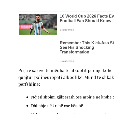
Pirja e sasive të mëdha të alkoolit për një kohë
quajtur polineuropati alkoolike. Mund të shkak
përfshijnë:
Ndjesi shpimi gjilpërash ose mpirje në krahë
Dhimbje në krahë ose këmbë