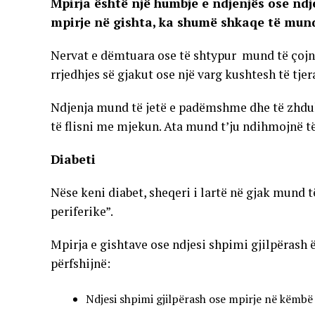
Mpirja është një humbje e ndjenjës ose ndje
mpirje në gishta, ka shumë shkaqe të mu
Nervat e dëmtuara ose të shtypur mund të çojnë
rrjedhjes së gjakut ose një varg kushtesh të tje
Ndjenja mund të jetë e padëmshme dhe të zhduke
të flisni me mjekun. Ata mund t’ju ndihmojnë të
Diabeti
Nëse keni diabet, sheqeri i lartë në gjak mund t
periferike”.
Mpirja e gishtave ose ndjesi shpimi gjilpërash 
përfshijnë:
Ndjesi shpimi gjilpërash ose mpirje në këmbë