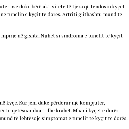
r ose duke bërë aktivitete të tjera që tendosin kyçet
 në tunelin e kyçit të dorës. Artriti gjithashtu mund të
mpirje në gishta. Njihet si sindroma e tunelit të kyçit
në kyçe. Kur jeni duke përdorur një kompjuter,
ër të qetësuar duart dhe krahët. Mbani kyçet e dorës
o mund të lehtësojë simptomat e tunelit të kyçit të dorës.