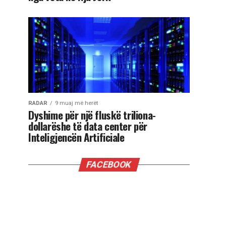
RADAR
9 muaj më herët
Dyshime për një fluskë triliona-
dollarëshe të data center për
Inteligjencën Artificiale
FACEBOOK