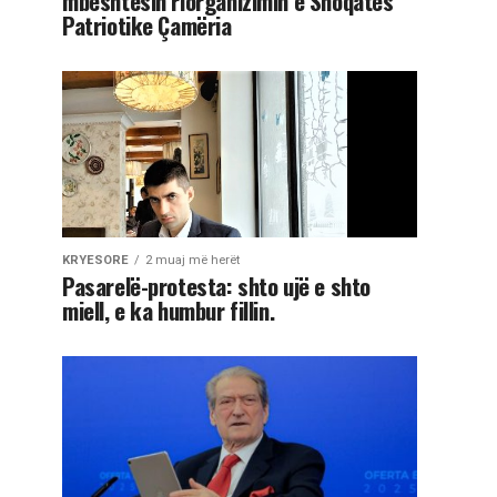
mbështesin riorganizimin e Shoqatës
Patriotike Çamëria
KRYESORE
2 muaj më herët
Pasarelë-protesta: shto ujë e shto
miell, e ka humbur fillin.