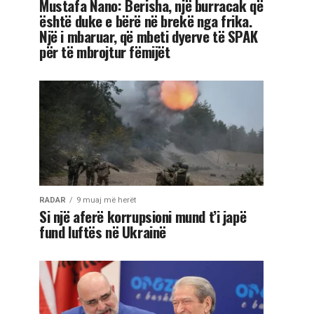
Mustafa Nano: Berisha, një burracak që
është duke e bërë në brekë nga frika.
Një i mbaruar, që mbeti dyerve të SPAK
për të mbrojtur fëmijët
RADAR
9 muaj më herët
Si një aferë korrupsioni mund t’i japë
fund luftës në Ukrainë