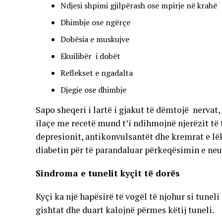
Ndjesi shpimi gjilpërash ose mpirje në krahë
Dhimbje ose ngërçe
Dobësia e muskujve
Ekuilibër i dobët
Reflekset e ngadalta
Djegie ose dhimbje
Sapo sheqeri i lartë i gjakut të dëmtojë nervat
ilaçe me recetë mund t’i ndihmojnë njerëzit të 
depresionit, antikonvulsantët dhe kremrat e lëk
diabetin për të parandaluar përkeqësimin e neu
Sindroma e tunelit kyçit të dorës
Kyçi ka një hapësirë të vogël të njohur si tunel
gishtat dhe duart kalojnë përmes këtij tuneli.