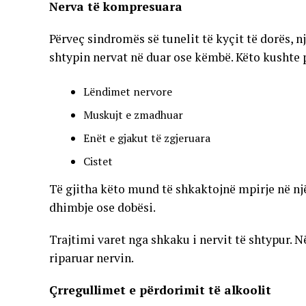
Nerva të kompresuara
Përveç sindromës së tunelit të kyçit të dorës, 
shtypin nervat në duar ose këmbë. Këto kushte p
Lëndimet nervore
Muskujt e zmadhuar
Enët e gjakut të zgjeruara
Cistet
Të gjitha këto mund të shkaktojnë mpirje në nj
dhimbje ose dobësi.
Trajtimi varet nga shkaku i nervit të shtypur. N
riparuar nervin.
Çrregullimet e përdorimit të alkoolit