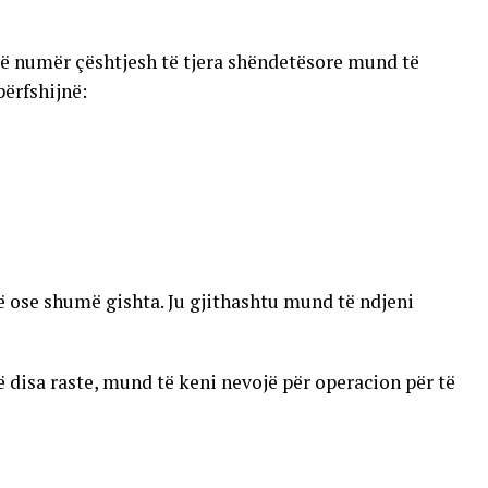
një numër çështjesh të tjera shëndetësore mund të
ërfshijnë:
ë ose shumë gishta. Ju gjithashtu mund të ndjeni
ë disa raste, mund të keni nevojë për operacion për të