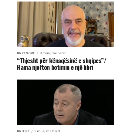
KRYESORE
9 muaj më herët
“Thjesht për kënaqësinë e shqipes”/
Rama njofton botimin e një libri
KRITIKE
9 muaj më herët