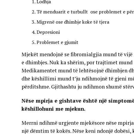
Lodhja
Të menduarit e turbullt ose problemet e pë
Migrenë ose dhimbje koke të tjera
Depresioni
Problemet e gjumit
Mjekët mendojnë se fibromialgjia mund të vijë 
e dhimbjes. Nuk ka shërim, por trajtimet mund
Medikamentet mund të lehtësojnë dhimbjen dhe t
dhe këshillimi mund t’ju ndihmojnë të gjeni më
përditshme. Gjithashtu ju ndihmon shumë stërvit
Nëse mpirja e gishtave është një simptomë
këshillohuni me mjekun.
Merrni ndihmë urgjente mjekësore nëse mpirja n
një dëmtim të kokës. Nëse keni ndonjë dobësi, k