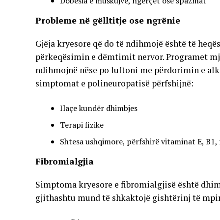
Dobësia e muskujve, ngërçet ose spazmat
Probleme në gëlltitje ose ngrënie
Gjëja kryesore që do të ndihmojë është të heqësh
përkeqësimin e dëmtimit nervor. Programet mje
ndihmojnë nëse po luftoni me përdorimin e alkoo
simptomat e polineuropatisë përfshijnë:
Ilaçe kundër dhimbjes
Terapi fizike
Shtesa ushqimore, përfshirë vitaminat E, B1,
Fibromialgjia
Simptoma kryesore e fibromialgjisë është dhimb
gjithashtu mund të shkaktojë gishtërinj të mpirë