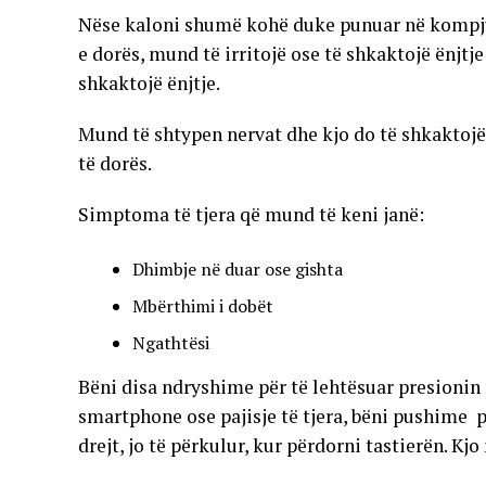
Nëse kaloni shumë kohë duke punuar në kompjute
e dorës, mund të irritojë ose të shkaktojë ënjtje
shkaktojë ënjtje.
Mund të shtypen nervat dhe kjo do të shkaktojë 
të dorës.
Simptoma të tjera që mund të keni janë:
Dhimbje në duar ose gishta
Mbërthimi i dobët
Ngathtësi
Bëni disa ndryshime për të lehtësuar presionin 
smartphone ose pajisje të tjera, bëni pushime p
drejt, jo të përkulur, kur përdorni tastierën. Kj