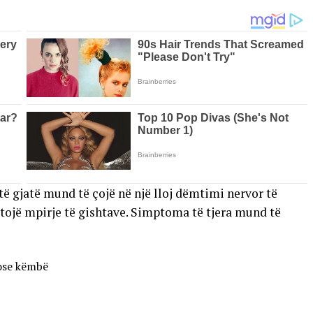
 të gjatë mund të çojë në një lloj dëmtimi nervor të
tojë mpirje të gishtave. Simptoma të tjera mund të
 ose këmbë