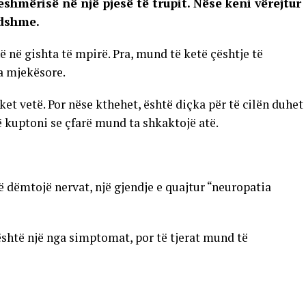
shmërisë në një pjesë të trupit. Nëse keni vërejtur
ndshme.
 në gishta të mpirë. Pra, mund të ketë çështje të
ra mjekësore.
t vetë. Por nëse kthehet, është diçka për të cilën duhet
 kuptoni se çfarë mund ta shkaktojë atë.
ë dëmtojë nervat, një gjendje e quajtur “neuropatia
është një nga simptomat, por të tjerat mund të