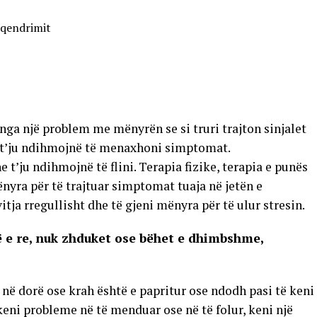
rqendrimit
nga një problem me mënyrën se si truri trajton sinjalet
 t’ju ndihmojnë të menaxhoni simptomat.
’ju ndihmojnë të flini. Terapia fizike, terapia e punës
nyra për të trajtuar simptomat tuaja në jetën e
ja rregullisht dhe të gjeni mënyra për të ulur stresin.
 e re, nuk zhduket ose bëhet e dhimbshme,
ë dorë ose krah është e papritur ose ndodh pasi të keni
eni probleme në të menduar ose në të folur, keni një