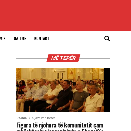
MIX
GATIME
KONTAKT
MË TEPËR
RADAR
4 javë më herët
Figura të njohura të komunitetit çam