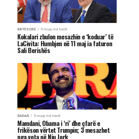
KRYESORE
9 muaj më herët
Kokalari zbulon mesazhin e ‘koduar’ të
LaCivita: Humbjen në 11 maj ia faturon
Sali Berishës
RADAR
9 muaj më herët
Mamdani, Obama i ‘ri’ dhe çfarë e
frikëson vërtet Trumpin; 3 mesazhet
nga vota në Nju Jork