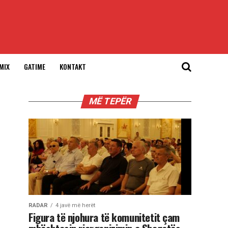
MIX
GATIME
KONTAKT
MË TEPËR
RADAR
4 javë më herët
Figura të njohura të komunitetit çam