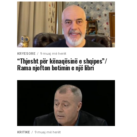
KRYESORE
9 muaj më herët
“Thjesht për kënaqësinë e shqipes”/
Rama njofton botimin e një libri
KRITIKE
9 muaj më herët