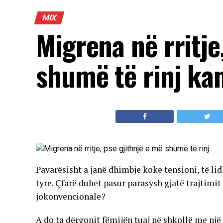
MIX
Migrena në rritje
shumë të rinj ka
Pavarësisht a janë dhimbje koke tensioni, të li
tyre. Çfarë duhet pasur parasysh gjatë trajtim
jokonvencionale?
A do ta dërgonit fëmijën tuaj në shkollë me nj