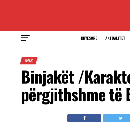
KRYESORE
AKTUALITET
MIX
Binjakët /Karakte
përgjithshme të 