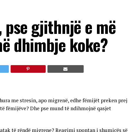
, pse gjithnjë e më
në dhimbje koke?
dhura me stresin, apo migrenë, edhe fëmijët preken prej
it të fëmijëve? Dhe pse mund të ndihmojnë qasjet
ë atak të rëndë migrene? Reagimi spontan i shumicës së