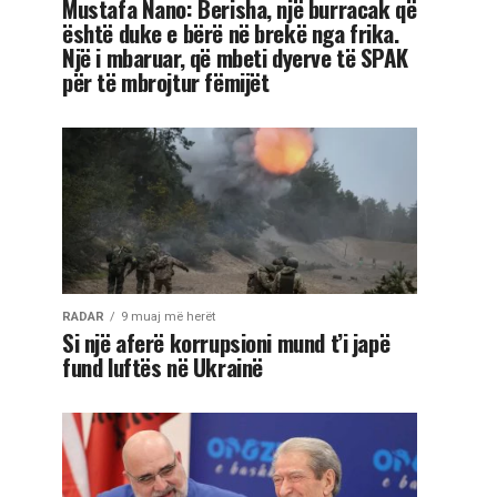
Mustafa Nano: Berisha, një burracak që
është duke e bërë në brekë nga frika.
Një i mbaruar, që mbeti dyerve të SPAK
për të mbrojtur fëmijët
RADAR
9 muaj më herët
Si një aferë korrupsioni mund t’i japë
fund luftës në Ukrainë