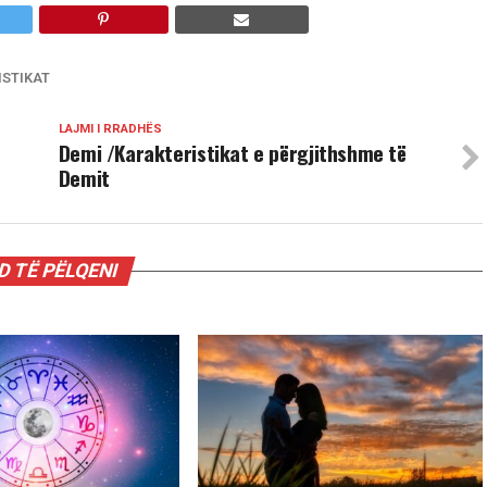
ISTIKAT
LAJMI I RRADHËS
Demi /Karakteristikat e përgjithshme të
Demit
 TË PËLQENI