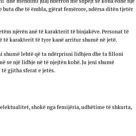
nimi dhe mendimi juaj ndërron më shpejt se koha edhe një
e buta dhe të ëmbla, gjërat femërore, ndërsa ditën tjetër
m njërën anë të karakterit të binjakëve. Personat të
 të karakterit të tyre kanë arritur shumë në jetë.
 shumë lehtë që ta ndërprisni lidhjen dhe ta filloni
ë se një lidhje në të njejtën kohë. Ju jeni shumë
 gjitha sferat e jetës.
elektualitet, shokë nga femijëria, udhëtime të shkurta,