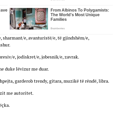
, sharmant/e, avanturistë/e, të gjindshëm/e,
shur.
esiv/e, jodiskret/e, jobesnik/e, zavrak.
e duke lëvizur me duar.
hpejta, garderob trendy, gitara, muzikë të rëndë, libra.
zit me autoritet.
ëçka.