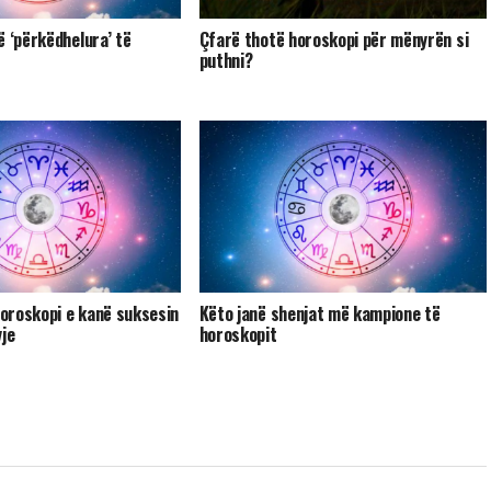
ë ‘përkëdhelura’ të
Çfarë thotë horoskopi për mënyrën si
puthni?
oroskopi e kanë suksesin
Këto janë shenjat më kampione të
yje
horoskopit