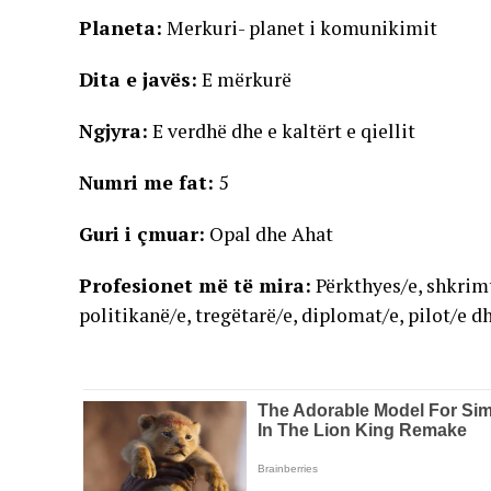
Planeta:
Merkuri- planet i komunikimit
Dita e javës:
E mërkurë
Ngjyra:
E verdhë dhe e kaltërt e qiellit
Numri me fat:
5
Guri i çmuar:
Opal dhe Ahat
Profesionet më të mira:
Përkthyes/e, shkrimt
politikanë/e, tregëtarë/e, diplomat/e, pilot/e 