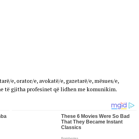
arë/e, orator/e, avokatë/e, gazetarë/e, mësues/e,
dhe të gjitha profesinet që lidhen me komunikim.