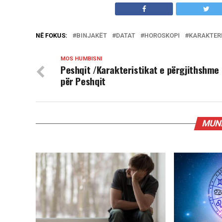
NË FOKUS:
BINJAKËT
DATAT
HOROSKOPI
KARAKTER
MOS HUMBISNI
Peshqit /Karakteristikat e përgjithshme
për Peshqit
MUND