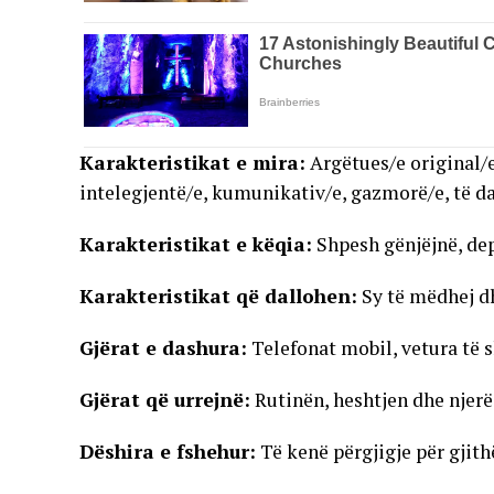
Karakteristikat e mira:
Argëtues/e original/e
intelegjentë/e, kumunikativ/e, gazmorë/e, të da
Karakteristikat e këqia:
Shpesh gënjëjnë, depr
Karakteristikat që dallohen:
Sy të mëdhej dh
Gjërat e dashura:
Telefonat mobil, vetura të s
Gjërat që urrejnë:
Rutinën, heshtjen dhe njerë
Dëshira e fshehur:
Të kenë përgjigje për gjith