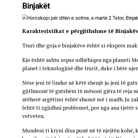
Binjakët
Karakteristikat e përgjithshme të Binjakë
Truri dhe goja e binjakëve është si ekspres mak
Kjo është ashtu sepse udhëhiqen nga planeti Me
planet i teknologjisë dhe trurit, duke i bëre nj
Nëse jeni të lindur në këtë shenjë ju jeni të g
gjithmonë të gatshëm të mësoni gjëra të reja në 
atëherë argëtimi është shumë më i madh. Ju zak
lehtë ti zgjidhni problemet, por nga ana tjetë
vetveten.
Mundeni ti kryni disa punë në të njejtën kohë, ke