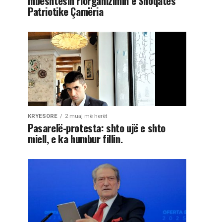
mbështesin riorganizimin e Shoqatës
Patriotike Çamëria
KRYESORE
2 muaj më herët
Pasarelë-protesta: shto ujë e shto
miell, e ka humbur fillin.