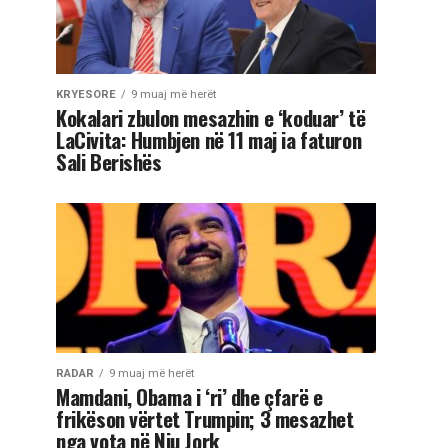
KRYESORE
9 muaj më herët
Kokalari zbulon mesazhin e ‘koduar’ të
LaCivita: Humbjen në 11 maj ia faturon
Sali Berishës
RADAR
9 muaj më herët
Mamdani, Obama i ‘ri’ dhe çfarë e
frikëson vërtet Trumpin; 3 mesazhet
nga vota në Nju Jork