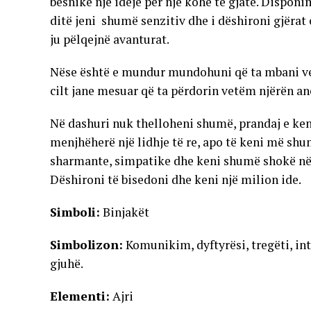
besnike një ideje për një kohë të gjatë. Dispo
ditë jeni shumë senzitiv dhe i dëshironi gjërat 
ju pëlqejnë avanturat.
Nëse është e mundur mundohuni që ta mbani vetë
cilt jane mesuar që ta përdorin vetëm njërën anë
Në dashuri nuk thelloheni shumë, prandaj e keni
menjhëherë një lidhje të re, apo të keni më shum
sharmante, simpatike dhe keni shumë shokë në të
Dëshironi të bisedoni dhe keni një milion ide.
Simboli:
Binjakët
Simbolizon:
Komunikim, dyftyrësi, tregëti, int
gjuhë.
Elementi:
Ajri