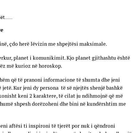
ve
inë, çdo herë lëvizin me shpejtësi maksimale.
rkur, planet i komunikimit. Kjo planet gjithashtu është
erëz më kurioz në horoskop.
atshëm që të pranoni informacione të shumta dhe jeni
jetë. Kur jeni dy persona të së njejtës shenjë bashkë
onisht keni 2 karaktere, të cilat ju ndihmojnë që më
r shumë shpesh dorëzoheni dhe bini në kundërshtim me
ni aftësi ti inspironi të tjerët por nuk i qëndroni