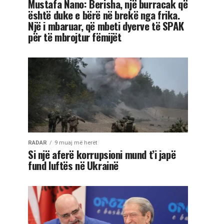
Mustafa Nano: Berisha, një burracak që
është duke e bërë në brekë nga frika.
Një i mbaruar, që mbeti dyerve të SPAK
për të mbrojtur fëmijët
RADAR
9 muaj më herët
Si një aferë korrupsioni mund t’i japë
fund luftës në Ukrainë