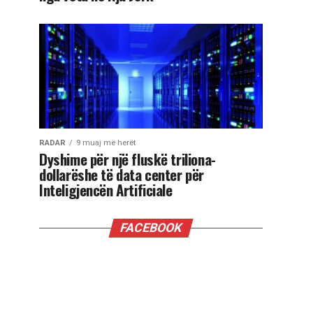
RADAR
9 muaj më herët
Dyshime për një fluskë triliona-
dollarëshe të data center për
Inteligjencën Artificiale
FACEBOOK