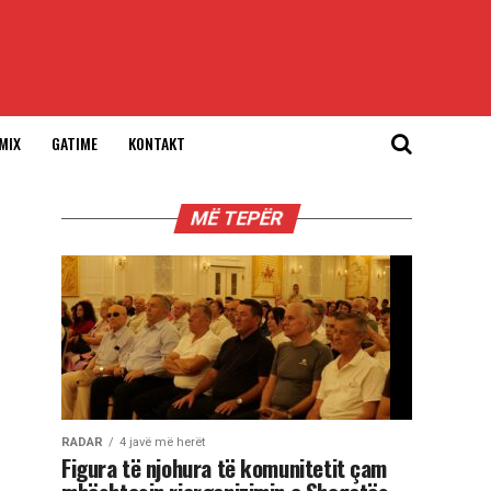
MIX
GATIME
KONTAKT
MË TEPËR
RADAR
4 javë më herët
Figura të njohura të komunitetit çam