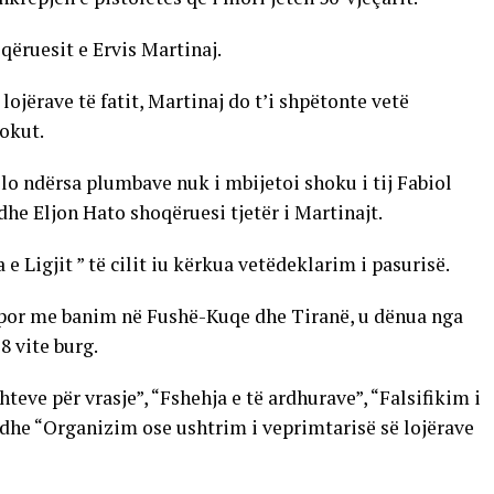
qëruesit e Ervis Martinaj.
lojërave të fatit, Martinaj do t’i shpëtonte vetë
okut.
o ndërsa plumbave nuk i mbijetoi shoku i tij Fabiol
dhe Eljon Hato shoqëruesi tjetër i Martinajt.
 e Ligjit ” të cilit iu kërkua vetëdeklarim i pasurisë.
rel por me banim në Fushë-Kuqe dhe Tiranë, u dënua nga
8 vite burg.
hteve për vrasje”, “Fshehja e të ardhurave”, “Falsifikim i
, dhe “Organizim ose ushtrim i veprimtarisë së lojërave