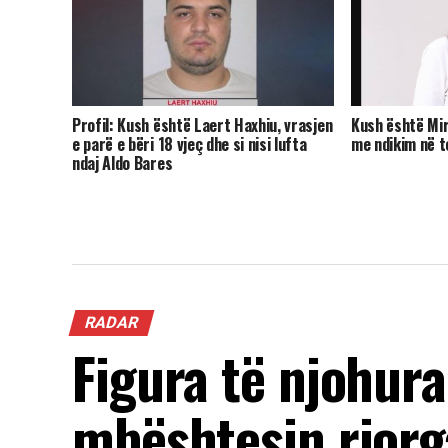
Profil: Kush është Laert Haxhiu, vrasjen
Kush është Mir
e parë e bëri 18 vjeç dhe si nisi lufta
me ndikim në t
ndaj Aldo Bares
RADAR
Figura të njohur
mbështesin riorg