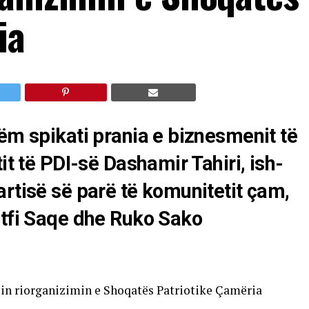
ia
hëm spikati prania e biznesmenit të
it të PDI-së Dashamir Tahiri, ish-
artisë së parë të komunitetit çam,
utfi Saqe dhe Ruko Sako
in riorganizimin e Shoqatës Patriotike Çamëria