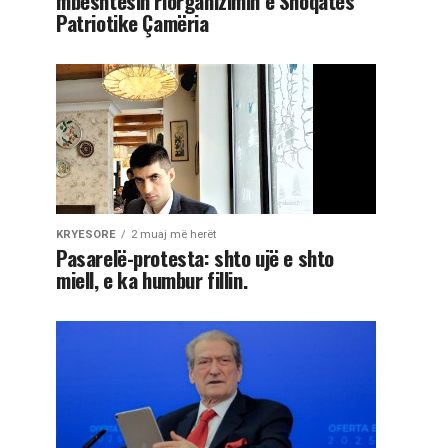
mbështesin riorganizimin e Shoqatës
Patriotike Çamëria
KRYESORE
2 muaj më herët
Pasarelë-protesta: shto ujë e shto
miell, e ka humbur fillin.