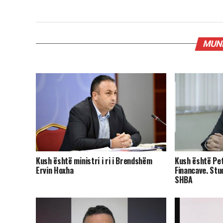
MUND
Kush është ministri i ri i Brendshëm
Kush është Petri
Ervin Hoxha
Financave. Stu
SHBA