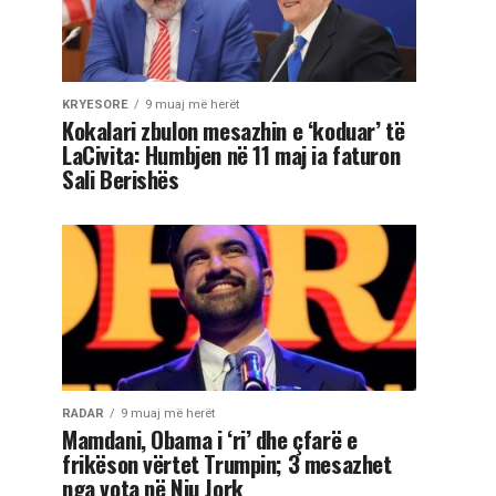
KRYESORE
9 muaj më herët
Kokalari zbulon mesazhin e ‘koduar’ të
LaCivita: Humbjen në 11 maj ia faturon
Sali Berishës
RADAR
9 muaj më herët
Mamdani, Obama i ‘ri’ dhe çfarë e
frikëson vërtet Trumpin; 3 mesazhet
nga vota në Nju Jork