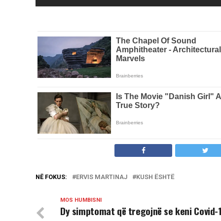
NË FOKUS:
ERVIS MARTINAJ
KUSH ËSHTË
MOS HUMBISNI
Dy simptomat që tregojnë se keni Covid-