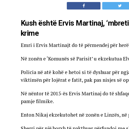
Kush është Ervis Martinaj, ‘mbreti’ 
krime
Emri i Ervis Martinajt do të përmendej për herë 
Në zonën e ‘Komunës së Parisit’ u ekzekutua Elv
Policia në atë kohë e hetoi si të dyshuar për ng
viktimën për lojërat e fatit, pak pas nisjes së o
Në nëntor të 2015-ës Ervis Martinaj do të shfaq
pamje filmike.
Enton Nikaj ekzekutohet në zonën e Linzës, në p
Sherri për një borxh të pakthyer përfundoi me sh