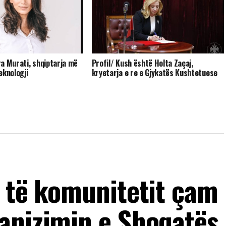
a Murati, shqiptarja më
Profil/ Kush është Holta Zaçaj,
eknologji
kryetarja e re e Gjykatës Kushtetuese
a të komunitetit çam
anizimin e Shoqatës