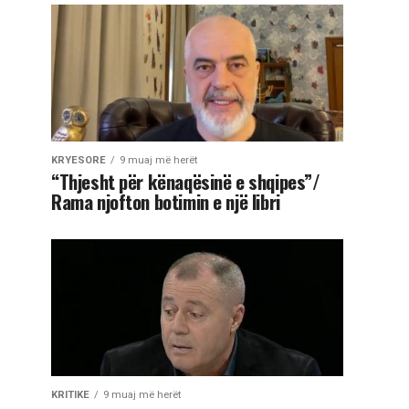
KRYESORE
9 muaj më herët
“Thjesht për kënaqësinë e shqipes”/
Rama njofton botimin e një libri
KRITIKE
9 muaj më herët