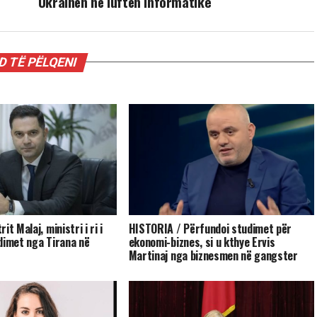
Ukrainën në luftën informatike
 TË PËLQENI
t Malaj, ministri i ri i
HISTORIA / Përfundoi studimet për
dimet nga Tirana në
ekonomi-biznes, si u kthye Ervis
Martinaj nga biznesmen në gangster