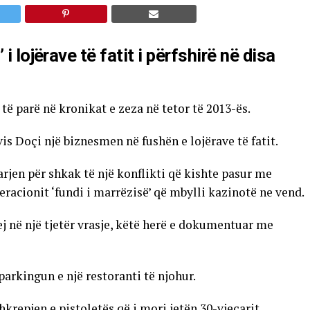
i lojërave të fatit i përfshirë në disa
të parë në kronikat e zeza në tetor të 2013-ës.
is Doçi një biznesmen në fushën e lojërave të fatit.
jarjen për shkak të një konflikti që kishte pasur me
peracionit ‘fundi i marrëzisë’ që mbylli kazinotë ne vend.
ej në një tjetër vrasje, këtë herë e dokumentuar me
arkingun e një restoranti të njohur.
krepjen e pistoletës që i mori jetën 30-vjeçarit.