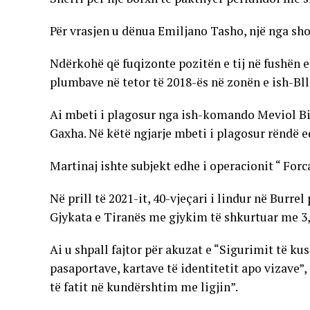
Për vrasjen u dënua Emiljano Tasho, një nga sho
Ndërkohë që fuqizonte pozitën e tij në fushën e 
plumbave në tetor të 2018-ës në zonën e ish-Bll
Ai mbeti i plagosur nga ish-komando Meviol Bil
Gaxha. Në këtë ngjarje mbeti i plagosur rëndë e
Martinaj ishte subjekt edhe i operacionit “ Forca
Në prill të 2021-it, 40-vjeçari i lindur në Bur
Gjykata e Tiranës me gjykim të shkurtuar me 3,
Ai u shpall fajtor për akuzat e “Sigurimit të kus
pasaportave, kartave të identitetit apo vizave”
të fatit në kundërshtim me ligjin”.