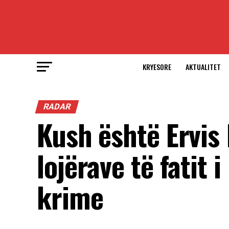
KRYESORE
AKTUALITET
RADAR
Kush është Ervis 
lojërave të fatit 
krime