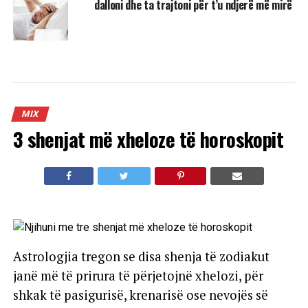
dalloni dhe ta trajtoni për t’u ndjerë më mirë
MIX
3 shenjat më xheloze të horoskopit
Astrologjia tregon se disa shenja të zodiakut
janë më të prirura të përjetojnë xhelozi, për
shkak të pasigurisë, krenarisë ose nevojës së