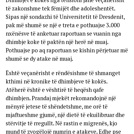
Dhimbjet e kokës nga tensioni janë veçanërisht
të zakonshme tek fëmijët dhe adoleshentët.
Sipas një sondazhi të Universitetit të Dresdenit,
pak më shumë se një e treta e pothuajse 3.000
nxënësve të anketuar raportuan se vuanin nga
dhimbje koke të paktën një herë në muaj.
Pothuajse po aq raportuan se kishin përjetuar më
shumë se dy atake në muaj.
Është veçanërisht e rëndësishme të shmanget
kthimi në kronike të dhimbjeve të kokës.
Atëherë është e vështirë të heqësh qafe
dhimbjen. Prandaj mjekët rekomandojnë një
mënyrë jetese të shëndetshme, me orë të
mjaftueshme gjumë, një dietë të ekuilibruar dhe
stërvitje të rregullt. Në rastin e migrenës, kjo
mund të zvogëlojë numrin e atakeve. Edhe pse