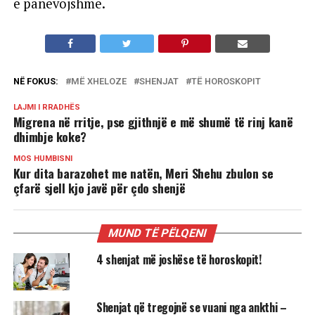
e panevojshme.
NË FOKUS:
MË XHELOZE
SHENJAT
TË HOROSKOPIT
LAJMI I RRADHËS
Migrena në rritje, pse gjithnjë e më shumë të rinj kanë
dhimbje koke?
MOS HUMBISNI
Kur dita barazohet me natën, Meri Shehu zbulon se
çfarë sjell kjo javë për çdo shenjë
MUND TË PËLQENI
4 shenjat më joshëse të horoskopit!
Shenjat që tregojnë se vuani nga ankthi –