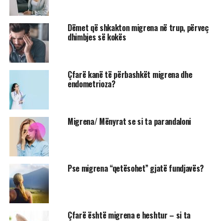
Dëmet që shkakton migrena në trup, përveç
dhimbjes së kokës
Çfarë kanë të përbashkët migrena dhe
endometrioza?
Migrena/ Mënyrat se si ta parandaloni
Pse migrena “qetësohet” gjatë fundjavës?
Çfarë është migrena e heshtur – si ta