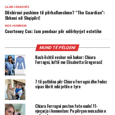
LAJMI I RRADHËS
Dëshironi pushime të përballueshme? “The Guardian”:
Shkoni në Shqipëri!
MOS HUMBISNI
Courteney Cox: Jam penduar për ndërhyrjet estetike
MUND TË PËLQENI
Kush është veshur më bukur: Chiara
Ferragni, luftë me Elisabetta Gregoraci!
7 të pathëna për Chiara Ferragni dhe Fedez
sipas librit mbi jetën e tyre
Chiara Ferragni poston foto nudo! 11-
vjeçarja i komenton: Po përçon mesazhin e