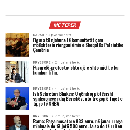
MIX
Kur dita barazohet me natën, Meri
Shehu zbulon se çfarë sjell kjo javë
për çdo shenjë
Stina e vjeshtës ka nisur me një energji kozmike
të jashtëzakonshme dhe këtë javë yjet nuk