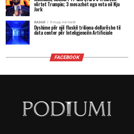
të reja, për të tjera, një moment i ndjeshëm ku
fati kërkon maturi dhe vetëpërmbajtje
Çdo shenjë do ta ndjejë këtë energji ndryshe nga
përplasjet emocionale të Dashit dhe pasiguritë e
Shigjetarit, te balancimi personal i Peshores dhe
fuqia komunikuese e Ujorit. Por një gjë është e
sigurt: qielli është në lëvizje dhe kush është i
gatshëm të dëgjojë mesazhet e tij, mund të dalë
më i fortë.
“Kemi një ditë të bukur. Është ekuinoksi i
vjeshtës. Dita barazohet me natën, dielli është
futur tashmë në Peshore. Dhe duke u futur Dielli
në Peshore kërkojmë një ekuilibrim sepse na
pret një dimër i gjatë përpara. E rëndësishme
është do të gjejmë një ekuilibër, por nesër futet