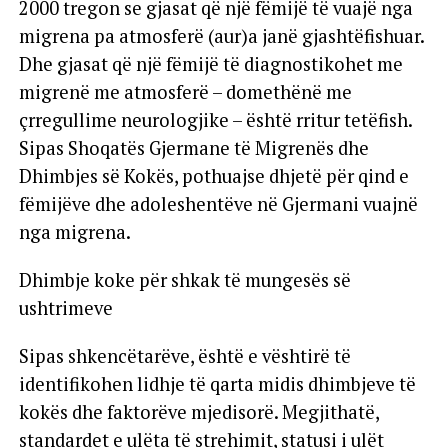
2000 tregon se gjasat që një fëmijë të vuajë nga
migrena pa atmosferë (aur)a janë gjashtëfishuar.
Dhe gjasat që një fëmijë të diagnostikohet me
migrenë me atmosferë – domethënë me
çrregullime neurologjike – është rritur tetëfish.
Sipas Shoqatës Gjermane të Migrenës dhe
Dhimbjes së Kokës, pothuajse dhjetë për qind e
fëmijëve dhe adoleshentëve në Gjermani vuajnë
nga migrena.
Dhimbje koke për shkak të mungesës së
ushtrimeve
Sipas shkencëtarëve, është e vështirë të
identifikohen lidhje të qarta midis dhimbjeve të
kokës dhe faktorëve mjedisorë. Megjithatë,
standardet e ulëta të strehimit, statusi i ulët