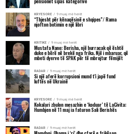
premtojnë qetësi! Në studion e “Rudina” në Tv
Klan, astrologia Meri Shehu bëri parashikimin
për 12 shenjat e horoskopit, duke e quajtur këtë
periudhë një “pikë kthese” në shumë aspekte të
jetës. Me Diellin që ka hyrë në shenjën e
Peshores dhe Marsin që po futet në Akrep,
universi na fton të kërkojmë ekuilibër, të
rigjejmë veten dhe të marrim vendime që do të
na ndikojnë për muaj me radhë.
“Është ekuinoksi i vjeshtës, dita barazohet me
natën dhe na fton në reflektim”, tha Shehu, duke
nënvizuar se kjo javë do të shënohet nga
tensione, lëvizje të papritura, dinamizëm në
marrëdhënie dhe sfida ekonomike. Për disa
shenja, kjo është një javë premtuese që hap dyer