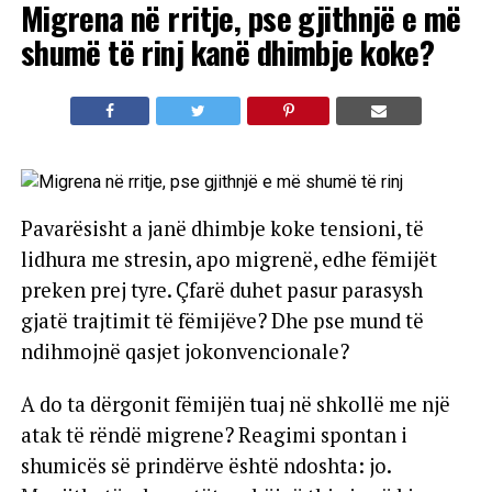
Migrena në rritje, pse gjithnjë e më
shumë të rinj kanë dhimbje koke?
Pavarësisht a janë dhimbje koke tensioni, të
lidhura me stresin, apo migrenë, edhe fëmijët
preken prej tyre. Çfarë duhet pasur parasysh
gjatë trajtimit të fëmijëve? Dhe pse mund të
ndihmojnë qasjet jokonvencionale?
A do ta dërgonit fëmijën tuaj në shkollë me një
atak të rëndë migrene? Reagimi spontan i
shumicës së prindërve është ndoshta: jo.