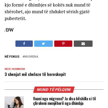
kjo formë e dhimbjes së kokës nuk mund të
shërohet, ajo mund të zhduket sërish gjatë
pubertetit.
/
DW
NË FOKUS:
MIGRENA
MOS HUMBISNI
3 shenjat më xheloze të horoskopit
MUND TË PËLQENI
Vuani nga migrena? Ja disa këshilla si të
çliroheni menjëherë nga dhimbja