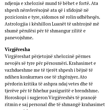
ndjenja e xhelozisë mund të bëhet e fortë. Ata
shpesh nënvlerësojnë ata që i sfidojnë në
pozicionin e tyre, sidomos në rolin udhëheqës.
Astrologjia i këshillon Luanët të ushtrojnë më
shumë përulësi për të shmangur zilitë e
panevojshme.
Virgjëresha
Virgjëreshat përjetojnë xhelozinë përmes
nevojës së tyre për përsosmëri. Krahasimet e
vazhdueshme me të tjerët shpesh i bëjnë të
ndihen konkurrues ose të zhgënjyer. Ato
përdorin kritika të ashpra ndaj vetes dhe të
tjerëve për të fshehur pasiguritë e brendshme.
Horoskopi i sugjeron Virgjëreshës të pranojë
ritmin e saj personal dhe të shmangë krahasimet