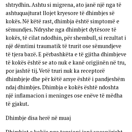
shtrydhin. Ashtu si migrena, ato janë një nga të
ashtuquajturat llojet kryesore të dhimbjes së
kokës. Në këtë rast, dhimbja është simptomë e
sëmundjes. Ndryshe nga dhimbjet dytësore të
kokës, të cilat ndodhin, për shembull, si rezultat i
një dëmtimi traumatik të trurit ose sëmundjeve
të tjera bazë. E përbashkëta e të gjitha dhimbjeve
të kokës është se ato nuk e kanë origjinën në tru,
por jashtë tij. Vetë truri nuk ka receptorë
dhimbjeje dhe për këtë arsye është i pandjeshëm
ndaj dhimbjes. Dhimbja e kokës është ndoshta
një inflamacion i meninges ose enëve të mëdha
të gjakut.
Dhimbje disa herë në muaj