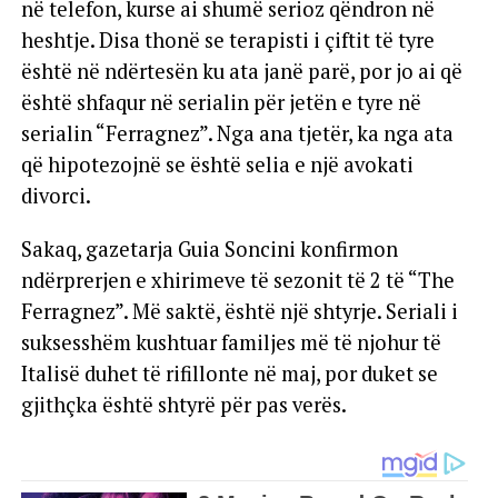
në telefon, kurse ai shumë serioz qëndron në
heshtje. Disa thonë se terapisti i çiftit të tyre
është në ndërtesën ku ata janë parë, por jo ai që
është shfaqur në serialin për jetën e tyre në
serialin “Ferragnez”. Nga ana tjetër, ka nga ata
që hipotezojnë se është selia e një avokati
divorci.
Sakaq, gazetarja Guia Soncini konfirmon
ndërprerjen e xhirimeve të sezonit të 2 të “The
Ferragnez”. Më saktë, është një shtyrje. Seriali i
suksesshëm kushtuar familjes më të njohur të
Italisë duhet të rifillonte në maj, por duket se
gjithçka është shtyrë për pas verës.