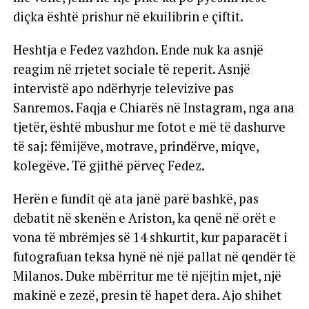
diçka është prishur në ekuilibrin e çiftit.
Heshtja e Fedez vazhdon. Ende nuk ka asnjë
reagim në rrjetet sociale të reperit. Asnjë
intervistë apo ndërhyrje televizive pas
Sanremos. Faqja e Chiarës në Instagram, nga ana
tjetër, është mbushur me fotot e më të dashurve
të saj: fëmijëve, motrave, prindërve, miqve,
kolegëve. Të gjithë përveç Fedez.
Herën e fundit që ata janë parë bashkë, pas
debatit në skenën e Ariston, ka qenë në orët e
vona të mbrëmjes së 14 shkurtit, kur paparacët i
futografuan teksa hynë në një pallat në qendër të
Milanos. Duke mbërritur me të njëjtin mjet, një
makinë e zezë, presin të hapet dera. Ajo shihet