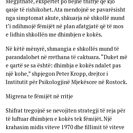
Megjithatë, ekspertët po bëjnë thirrje që kjo
qasje të rishikohet. Ata mendojnë se pavarësisht
nga simptomat akute, shkuarja në shkollë mund
t’i ndihmojë fëmijët në plan afatgjatë që të mos
e lidhin shkollën me dhimbjen e kokës.
Në këtë mënyrë, shmangia e shkollës mund të
parandalohet në rrethana të caktuara. “Duket më
e qartë se sa është: dhimbja e kokës ndalet pas
një kohe,” shpjegon Peter Kropp, drejtor i
Institutit për Psikologjinë Mjekësore në Rostock.
Migrena te fëmijët në rritje
Shifrat tregojnë se nevojiten strategji të reja për
të luftuar dhimbjen e kokës tek fëmijët. Një
krahasim midis viteve 1970 dhe fillimit të viteve