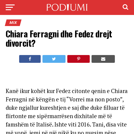
MIX
Chiara Ferragni dhe Fedez drejt
divorcit?
Kanë ikur kohët kur Fedez citonte qenin e Chiara
Ferragni në këngën e tij “Vorrei ma non posto”,
duke ngjallur kureshtjen e saj dhe duke filluar të
flirtonte me sipërmarrësen dixhitale më të
famshëm të Italisë. Ishte viti 2016. Tani, disa vite
më vonë, jemi në një pikë ku po pyesim nëse