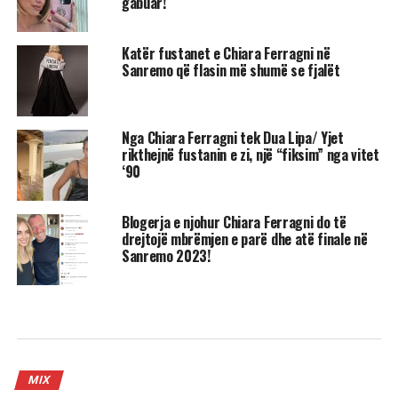
gabuar!
Katër fustanet e Chiara Ferragni në
Sanremo që flasin më shumë se fjalët
Nga Chiara Ferragni tek Dua Lipa/ Yjet
rikthejnë fustanin e zi, një “fiksim” nga vitet
‘90
Blogerja e njohur Chiara Ferragni do të
drejtojë mbrëmjen e parë dhe atë finale në
Sanremo 2023!
MIX