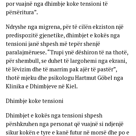
por vuajnë nga dhimbje koke tensioni të
përsëritura”.
Ndryshe nga migrena, për të cilën ekziston një
predispozitë gjenetike, dhimbjet e kokës nga
tensioni janë shpesh më tepër shenjë
paralajmëruese. “Trupi ynë dëshiron të na thotë,
për shembull, se duhet të largohemi nga ekrani,
të lëvizim dhe të marrim pak ajër të pastër”,
thotë mjeku dhe psikologu Hartmut Göbel nga
Klinika e Dhimbjeve në Kiel.
Dhimbje koke tensioni
Dhimbjet e kokës nga tensioni shpesh
përshkruhen nga personat që vuajnë si ndjenjë
sikur kokën e tyre e kanë futur në morsë dhe po e