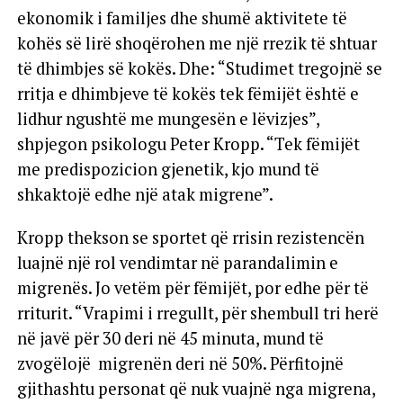
ekonomik i familjes dhe shumë aktivitete të
kohës së lirë shoqërohen me një rrezik të shtuar
të dhimbjes së kokës. Dhe: “Studimet tregojnë se
rritja e dhimbjeve të kokës tek fëmijët është e
lidhur ngushtë me mungesën e lëvizjes”,
shpjegon psikologu Peter Kropp. “Tek fëmijët
me predispozicion gjenetik, kjo mund të
shkaktojë edhe një atak migrene”.
Kropp thekson se sportet që rrisin rezistencën
luajnë një rol vendimtar në parandalimin e
migrenës. Jo vetëm për fëmijët, por edhe për të
rriturit. “Vrapimi i rregullt, për shembull tri herë
në javë për 30 deri në 45 minuta, mund të
zvogëlojë migrenën deri në 50%. Përfitojnë
gjithashtu personat që nuk vuajnë nga migrena,