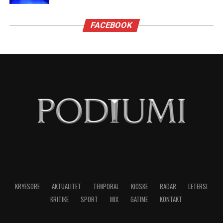
Virgjëreshat përjetojnë xhelozinë përmes
nevojës së tyre për përsosmëri. Krahasimet e
vazhdueshme me të tjerët shpesh i bëjnë të
ndihen konkurrues ose të zhgënjyer. Ato
përdorin kritika të ashpra ndaj vetes dhe të
tjerëve për të fshehur pasiguritë e brendshme.
Horoskopi i sugjeron Virgjëreshës të pranojë
ritmin e saj personal dhe të shmangë krahasimet
e panevojshme.
NË FOKUS:
MË XHELOZE
SHENJAT
TË HOROSKOPIT
LAJMI I RRADHËS
Migrena në rritje, pse gjithnjë e më shumë të rinj kanë
dhimbje koke?