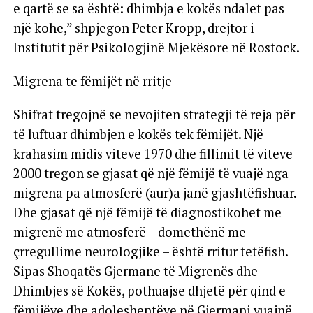
e qartë se sa është: dhimbja e kokës ndalet pas
një kohe,” shpjegon Peter Kropp, drejtor i
Institutit për Psikologjinë Mjekësore në Rostock.
Migrena te fëmijët në rritje
Shifrat tregojnë se nevojiten strategji të reja për
të luftuar dhimbjen e kokës tek fëmijët. Një
krahasim midis viteve 1970 dhe fillimit të viteve
2000 tregon se gjasat që një fëmijë të vuajë nga
migrena pa atmosferë (aur)a janë gjashtëfishuar.
Dhe gjasat që një fëmijë të diagnostikohet me
migrenë me atmosferë – domethënë me
çrregullime neurologjike – është rritur tetëfish.
Sipas Shoqatës Gjermane të Migrenës dhe
Dhimbjes së Kokës, pothuajse dhjetë për qind e
fëmijëve dhe adoleshentëve në Gjermani vuajnë