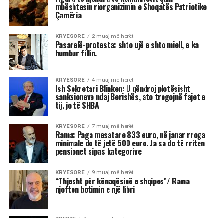
Astrologjia tregon se disa shenja të zodiakut
janë më të prirura të përjetojnë xhelozi, për
shkak të pasigurisë, krenarisë ose nevojës së
fortë për njohje.
Kjo dinamikë shpesh sjell tensione dhe konflikte,
si në jetën personale, ashtu edhe në atë
profesionale.
Më poshtë janë tre shenjat e zodiakut që
konsiderohen më xheloze: