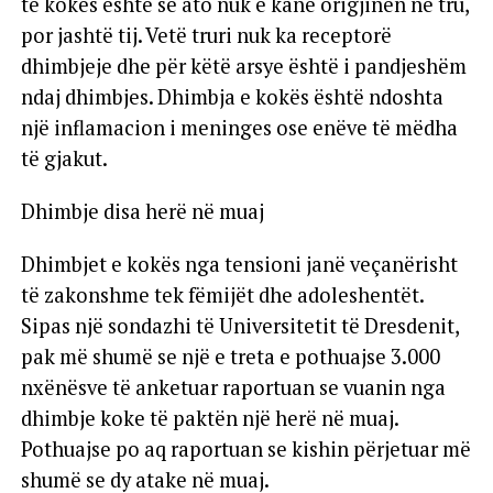
të kokës është se ato nuk e kanë origjinën në tru,
por jashtë tij. Vetë truri nuk ka receptorë
dhimbjeje dhe për këtë arsye është i pandjeshëm
ndaj dhimbjes. Dhimbja e kokës është ndoshta
një inflamacion i meninges ose enëve të mëdha
të gjakut.
Dhimbje disa herë në muaj
Dhimbjet e kokës nga tensioni janë veçanërisht
të zakonshme tek fëmijët dhe adoleshentët.
Sipas një sondazhi të Universitetit të Dresdenit,
pak më shumë se një e treta e pothuajse 3.000
nxënësve të anketuar raportuan se vuanin nga
dhimbje koke të paktën një herë në muaj.
Pothuajse po aq raportuan se kishin përjetuar më
shumë se dy atake në muaj.