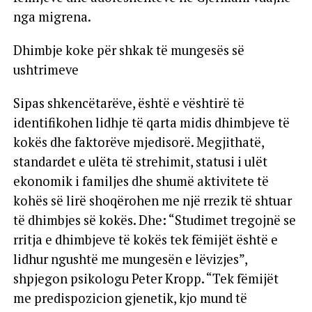
nga migrena.
Dhimbje koke për shkak të mungesës së
ushtrimeve
Sipas shkencëtarëve, është e vështirë të
identifikohen lidhje të qarta midis dhimbjeve të
kokës dhe faktorëve mjedisorë. Megjithatë,
standardet e ulëta të strehimit, statusi i ulët
ekonomik i familjes dhe shumë aktivitete të
kohës së lirë shoqërohen me një rrezik të shtuar
të dhimbjes së kokës. Dhe: “Studimet tregojnë se
rritja e dhimbjeve të kokës tek fëmijët është e
lidhur ngushtë me mungesën e lëvizjes”,
shpjegon psikologu Peter Kropp. “Tek fëmijët
me predispozicion gjenetik, kjo mund të