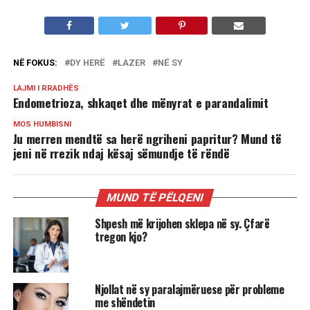
NË FOKUS:
DY HERË
LAZER
NË SY
LAJMI I RRADHËS
Endometrioza, shkaqet dhe mënyrat e parandalimit
MOS HUMBISNI
Ju merren mendtë sa herë ngriheni papritur? Mund të
jeni në rrezik ndaj kësaj sëmundje të rëndë
MUND TË PËLQENI
Shpesh më krijohen sklepa në sy. Çfarë
tregon kjo?
Njollat në sy paralajmëruese për probleme
me shëndetin