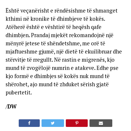
Është veçanërisht e rëndësishme të shmanget
kthimi në kronike të dhimbjeve të kokës.
Atëherë është e vështirë të heqësh qafe
dhimbjen. Prandaj mjekët rekomandojnë një
mënyrë jetese të shëndetshme, me orë të
mjaftueshme gjumë, një dietë të ekuilibruar dhe
stërvitje të rregullt. Në rastin e migrenës, kjo
mund të zvogëlojë numrin e atakeve. Edhe pse
kjo formë e dhimbjes së kokës nuk mund të
shërohet, ajo mund të zhduket sërish gjatë
pubertetit.
/
DW