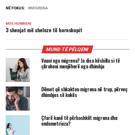
NË FOKUS:
MIGRENA
MOS HUMBISNI
3 shenjat më xheloze të horoskopit
MUND TË PËLQENI
Vuani nga migrena? Ja disa këshilla si të
çliroheni menjëherë nga dhimbja
Dëmet që shkakton migrena në trup, përveç
dhimbjes së kokës
Çfarë kanë të përbashkët migrena dhe
endometrioza?