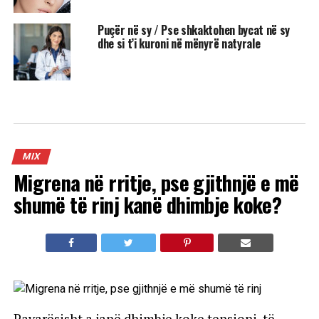
Puçër në sy / Pse shkaktohen bycat në sy
dhe si t’i kuroni në mënyrë natyrale
MIX
Migrena në rritje, pse gjithnjë e më
shumë të rinj kanë dhimbje koke?
Pavarësisht a janë dhimbje koke tensioni, të