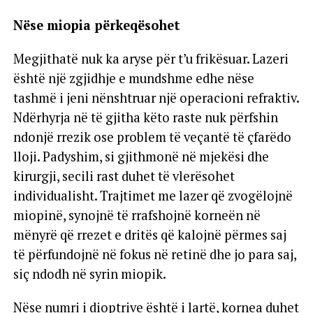
Nëse miopia përkeqësohet
Megjithatë nuk ka aryse për t’u frikësuar. Lazeri
është një zgjidhje e mundshme edhe nëse
tashmë i jeni nënshtruar një operacioni refraktiv.
Ndërhyrja në të gjitha këto raste nuk përfshin
ndonjë rrezik ose problem të veçantë të çfarëdo
lloji. Padyshim, si gjithmonë në mjekësi dhe
kirurgji, secili rast duhet të vlerësohet
individualisht. Trajtimet me lazer që zvogëlojnë
miopinë, synojnë të rrafshojnë korneën në
mënyrë që rrezet e dritës që kalojnë përmes saj
të përfundojnë në fokus në retinë dhe jo para saj,
siç ndodh në syrin miopik.
Nëse numri i dioptrive është i lartë, kornea duhet