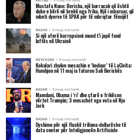
Akrepi
I njohur për intensitetin e tij emocional, akrepi
shpesh konkurron në heshtje. Kur ndjen se është
tejkaluar, mund të mbajë mëri dhe të tërhiqet
nga të tjerët.
Luani
Luanët kanë nevojë të madhe për vëmendje dhe
admirim. Kur këto nevoja nuk plotësohen,
ndjenja e xhelozisë mund të bëhet e fortë. Ata
shpesh nënvlerësojnë ata që i sfidojnë në
pozicionin e tyre, sidomos në rolin udhëheqës.
Astrologjia i këshillon Luanët të ushtrojnë më
shumë përulësi për të shmangur zilitë e
panevojshme.
Virgjëresha