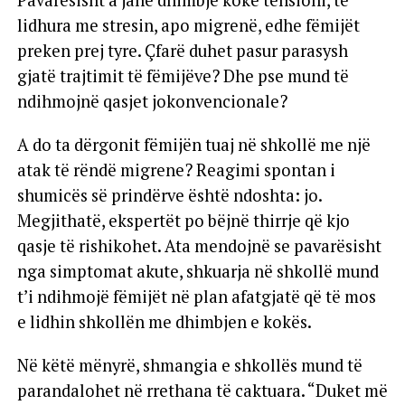
lidhura me stresin, apo migrenë, edhe fëmijët
preken prej tyre. Çfarë duhet pasur parasysh
gjatë trajtimit të fëmijëve? Dhe pse mund të
ndihmojnë qasjet jokonvencionale?
A do ta dërgonit fëmijën tuaj në shkollë me një
atak të rëndë migrene? Reagimi spontan i
shumicës së prindërve është ndoshta: jo.
Megjithatë, ekspertët po bëjnë thirrje që kjo
qasje të rishikohet. Ata mendojnë se pavarësisht
nga simptomat akute, shkuarja në shkollë mund
t’i ndihmojë fëmijët në plan afatgjatë që të mos
e lidhin shkollën me dhimbjen e kokës.
Në këtë mënyrë, shmangia e shkollës mund të
parandalohet në rrethana të caktuara. “Duket më