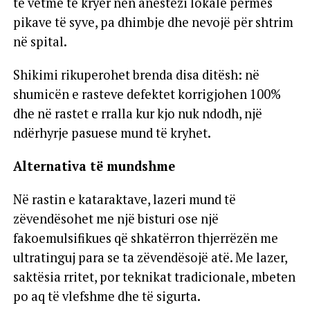
të vetme të kryer nën anestezi lokale përmes
pikave të syve, pa dhimbje dhe nevojë për shtrim
në spital.
Shikimi rikuperohet brenda disa ditësh: në
shumicën e rasteve defektet korrigjohen 100%
dhe në rastet e rralla kur kjo nuk ndodh, një
ndërhyrje pasuese mund të kryhet.
Alternativa të mundshme
Në rastin e kataraktave, lazeri mund të
zëvendësohet me një bisturi ose një
fakoemulsifikues që shkatërron thjerrëzën me
ultratinguj para se ta zëvendësojë atë. Me lazer,
saktësia rritet, por teknikat tradicionale, mbeten
po aq të vlefshme dhe të sigurta.