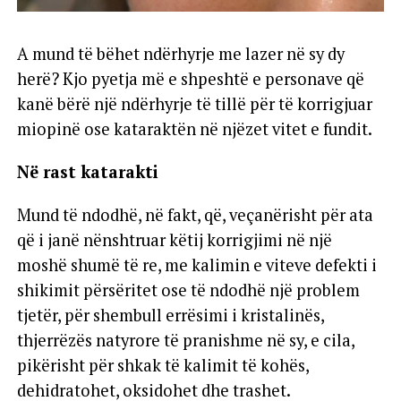
A mund të bëhet ndërhyrje me lazer në sy dy
herë? Kjo pyetja më e shpeshtë e personave që
kanë bërë një ndërhyrje të tillë për të korrigjuar
miopinë ose kataraktën në njëzet vitet e fundit.
Në rast katarakti
Mund të ndodhë, në fakt, që, veçanërisht për ata
që i janë nënshtruar këtij korrigjimi në një
moshë shumë të re, me kalimin e viteve defekti i
shikimit përsëritet ose të ndodhë një problem
tjetër, për shembull errësimi i kristalinës,
thjerrëzës natyrore të pranishme në sy, e cila,
pikërisht për shkak të kalimit të kohës,
dehidratohet, oksidohet dhe trashet.