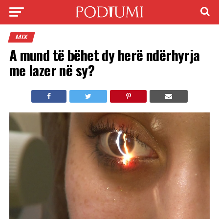
MIX
A mund të bëhet dy herë ndërhyrja
me lazer në sy?