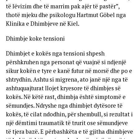
të lëvizim dhe të marrim pak ajër të pastër”,
thotë mjeku dhe psikologu Hartmut Göbel nga
Klinika e Dhimbjeve në Kiel.
Dhimbje koke tensioni
Dhimbjet e kokës nga tensioni shpesh
përshkruhen nga personat që vuajnë si ndjenjë
sikur kokën e tyre e kanë futur në morsë dhe po e
shtrydhin. Ashtu si migrena, ato janë një nga të
ashtuquajturat llojet kryesore të dhimbjes së
kokës. Në këtë rast, dhimbja është simptomë e
sëmundjes. Ndryshe nga dhimbjet dytësore të
kokës, të cilat ndodhin, për shembull, si rezultat i
një dëmtimi traumatik të trurit ose sëmundjeve
të tjera bazë. E përbashkëta e të gjitha dhimbjeve