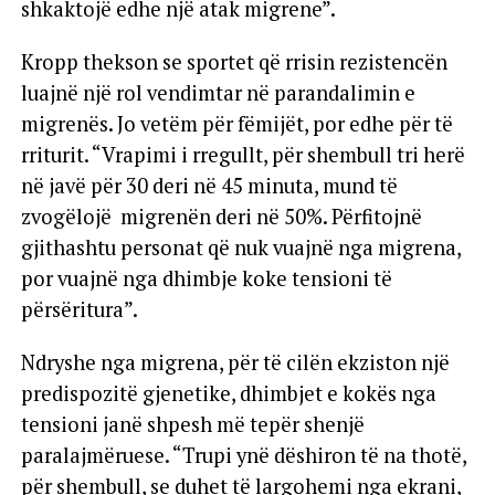
shkaktojë edhe një atak migrene”.
Kropp thekson se sportet që rrisin rezistencën
luajnë një rol vendimtar në parandalimin e
migrenës. Jo vetëm për fëmijët, por edhe për të
rriturit. “Vrapimi i rregullt, për shembull tri herë
në javë për 30 deri në 45 minuta, mund të
zvogëlojë migrenën deri në 50%. Përfitojnë
gjithashtu personat që nuk vuajnë nga migrena,
por vuajnë nga dhimbje koke tensioni të
përsëritura”.
Ndryshe nga migrena, për të cilën ekziston një
predispozitë gjenetike, dhimbjet e kokës nga
tensioni janë shpesh më tepër shenjë
paralajmëruese. “Trupi ynë dëshiron të na thotë,
për shembull, se duhet të largohemi nga ekrani,