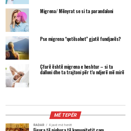
Migrena/ Mënyrat se si ta parandaloni
Pse migrena “qetësohet” gjatë fundjavës?
Çfarë është migrena e heshtur – si ta
dalloni dhe ta trajtoni për t’u ndjerë më mirë
MIX
3 shenjat më xheloze të horoskopit