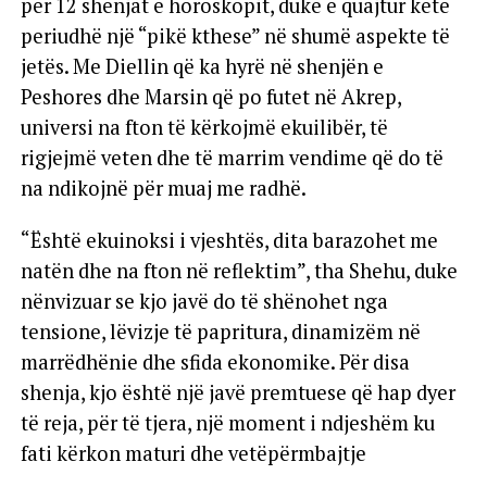
për 12 shenjat e horoskopit, duke e quajtur këtë
periudhë një “pikë kthese” në shumë aspekte të
jetës. Me Diellin që ka hyrë në shenjën e
Peshores dhe Marsin që po futet në Akrep,
universi na fton të kërkojmë ekuilibër, të
rigjejmë veten dhe të marrim vendime që do të
na ndikojnë për muaj me radhë.
“Është ekuinoksi i vjeshtës, dita barazohet me
natën dhe na fton në reflektim”, tha Shehu, duke
nënvizuar se kjo javë do të shënohet nga
tensione, lëvizje të papritura, dinamizëm në
marrëdhënie dhe sfida ekonomike. Për disa
shenja, kjo është një javë premtuese që hap dyer
të reja, për të tjera, një moment i ndjeshëm ku
fati kërkon maturi dhe vetëpërmbajtje