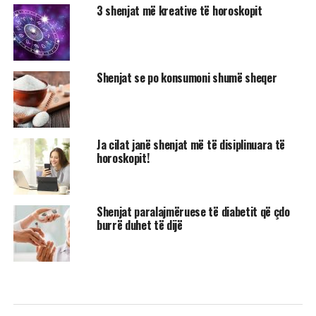
3 shenjat më kreative të horoskopit
Shenjat se po konsumoni shumë sheqer
Ja cilat janë shenjat më të disiplinuara të
horoskopit!
Shenjat paralajmëruese të diabetit që çdo
burrë duhet të dijë