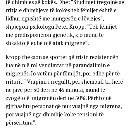
të dhimbjes së kokës. Dhe: “Studimet tregojnë se
rritja e dhimbjeve të kokës tek fëmijët është e
lidhur ngushtë me mungesën e lëvizjes”,
shpjegon psikologu Peter Kropp. “Tek fëmijët
me predispozicion gjenetik, kjo mund të
shkaktojë edhe një atak migrene”.
Kropp thekson se sportet që rrisin rezistencën
luajnë një rol vendimtar në parandalimin e
migrenës. Jo vetëm për fëmijët, por edhe për të
rriturit. “Vrapimi i rregullt, për shembull tri herë
në javë për 30 deri në 45 minuta, mund të
zvogëlojë migrenën deri në 50%. Përfitojnë
gjithashtu personat që nuk vuajnë nga migrena,
por vuajnë nga dhimbje koke tensioni të
përsëritura”.