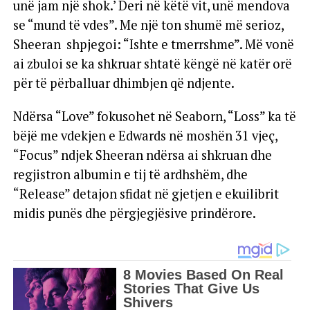
unë jam një shok.’ Deri në këtë vit, unë mendova
se “mund të vdes”. Me një ton shumë më serioz,
Sheeran shpjegoi: “Ishte e tmerrshme”. Më vonë
ai zbuloi se ka shkruar shtatë këngë në katër orë
për të përballuar dhimbjen që ndjente.
Ndërsa “Love” fokusohet në Seaborn, “Loss” ka të
bëjë me vdekjen e Edwards në moshën 31 vjeç,
“Focus” ndjek Sheeran ndërsa ai shkruan dhe
regjistron albumin e tij të ardhshëm, dhe
“Release” detajon sfidat në gjetjen e ekuilibrit
midis punës dhe përgjegjësive prindërore.