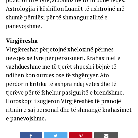
Astrologjia i këshillon Luanët të ushtrojnë më
shumë përulësi për të shmangur zilitë e
panevojshme.
Virgjëresha
Virgjëreshat përjetojnë xhelozinë përmes
nevojës së tyre për përsosmëri. Krahasimet e
vazhdueshme me të tjerët shpesh i bëjnë të
ndihen konkurrues ose të zhgënjyer. Ato
përdorin kritika të ashpra ndaj vetes dhe të
tjerëve për të fshehur pasiguritë e brendshme.
Horoskopi i sugjeron Virgjëreshës të pranojë
ritmin e saj personal dhe të shmangë krahasimet
e panevojshme.