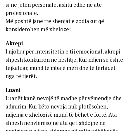
si në jetën personale, ashtu edhe në atë
profesionale.
Më poshtë janë tre shenjat e zodiakut që
konsiderohen më xheloze:
Akrepi
I njohur për intensitetin e tij emocional, akrepi
shpesh konkurron në heshtje. Kur ndjen se është
tejkaluar, mund të mbajë mëri dhe të tërhiqet
nga të tjerët.
Luani
Luanët kanë nevojë të madhe për vëmendje dhe
admirim. Kur këto nevoja nuk plotësohen,
ndjenja e xhelozisë mund të bëhet e fortë. Ata
shpesh nënvlerësojnë ata që i sfidojnë në
pozicionin e tyre, sidomos në rolin udhëheqës.