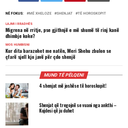
NË FOKUS:
MË XHELOZE
SHENJAT
TË HOROSKOPIT
LAJMI I RRADHËS
Migrena në rritje, pse gjithnjë e më shumë të rinj kanë
dhimbje koke?
MOS HUMBISNI
Kur dita barazohet me natën, Meri Shehu zbulon se
çfarë sjell kjo javë për çdo shenjë
MUND TË PËLQENI
4 shenjat më joshëse të horoskopit!
Shenjat që tregojnë se vuani nga ankthi –
Kujdesi që ju duhet