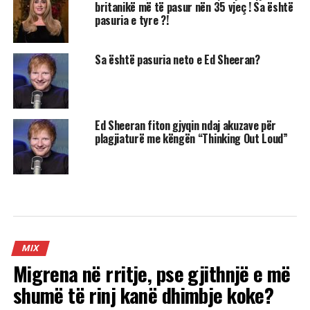
britanikë më të pasur nën 35 vjeç ! Sa është
pasuria e tyre ?!
Sa është pasuria neto e Ed Sheeran?
Ed Sheeran fiton gjyqin ndaj akuzave për
plagjiaturë me këngën “Thinking Out Loud”
MIX
Migrena në rritje, pse gjithnjë e më
shumë të rinj kanë dhimbje koke?