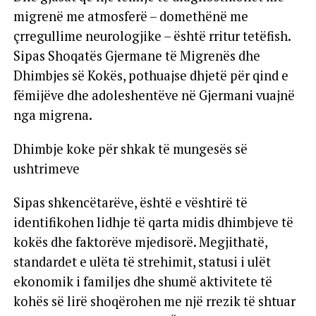
migrenë me atmosferë – domethënë me
çrregullime neurologjike – është rritur tetëfish.
Sipas Shoqatës Gjermane të Migrenës dhe
Dhimbjes së Kokës, pothuajse dhjetë për qind e
fëmijëve dhe adoleshentëve në Gjermani vuajnë
nga migrena.
Dhimbje koke për shkak të mungesës së
ushtrimeve
Sipas shkencëtarëve, është e vështirë të
identifikohen lidhje të qarta midis dhimbjeve të
kokës dhe faktorëve mjedisorë. Megjithatë,
standardet e ulëta të strehimit, statusi i ulët
ekonomik i familjes dhe shumë aktivitete të
kohës së lirë shoqërohen me një rrezik të shtuar