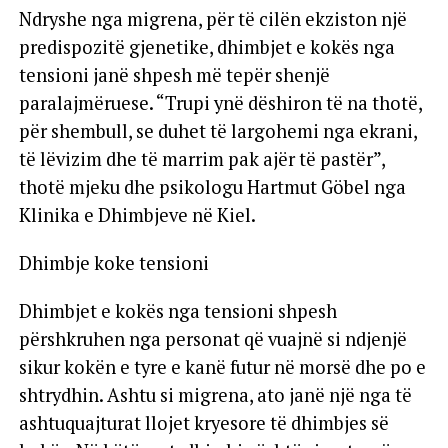
Ndryshe nga migrena, për të cilën ekziston një
predispozitë gjenetike, dhimbjet e kokës nga
tensioni janë shpesh më tepër shenjë
paralajmëruese. “Trupi ynë dëshiron të na thotë,
për shembull, se duhet të largohemi nga ekrani,
të lëvizim dhe të marrim pak ajër të pastër”,
thotë mjeku dhe psikologu Hartmut Göbel nga
Klinika e Dhimbjeve në Kiel.
Dhimbje koke tensioni
Dhimbjet e kokës nga tensioni shpesh
përshkruhen nga personat që vuajnë si ndjenjë
sikur kokën e tyre e kanë futur në morsë dhe po e
shtrydhin. Ashtu si migrena, ato janë një nga të
ashtuquajturat llojet kryesore të dhimbjes së