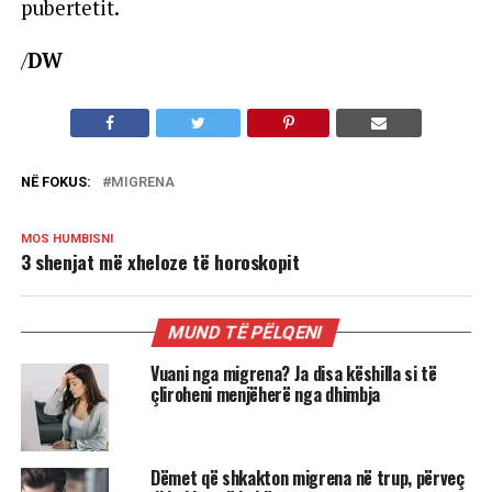
pubertetit.
/
DW
NË FOKUS:
MIGRENA
MOS HUMBISNI
3 shenjat më xheloze të horoskopit
MUND TË PËLQENI
Vuani nga migrena? Ja disa këshilla si të
çliroheni menjëherë nga dhimbja
Dëmet që shkakton migrena në trup, përveç