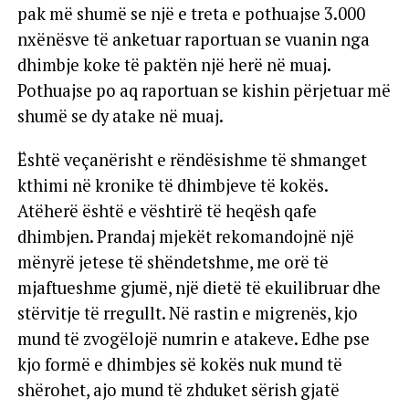
pak më shumë se një e treta e pothuajse 3.000
nxënësve të anketuar raportuan se vuanin nga
dhimbje koke të paktën një herë në muaj.
Pothuajse po aq raportuan se kishin përjetuar më
shumë se dy atake në muaj.
Është veçanërisht e rëndësishme të shmanget
kthimi në kronike të dhimbjeve të kokës.
Atëherë është e vështirë të heqësh qafe
dhimbjen. Prandaj mjekët rekomandojnë një
mënyrë jetese të shëndetshme, me orë të
mjaftueshme gjumë, një dietë të ekuilibruar dhe
stërvitje të rregullt. Në rastin e migrenës, kjo
mund të zvogëlojë numrin e atakeve. Edhe pse
kjo formë e dhimbjes së kokës nuk mund të
shërohet, ajo mund të zhduket sërish gjatë