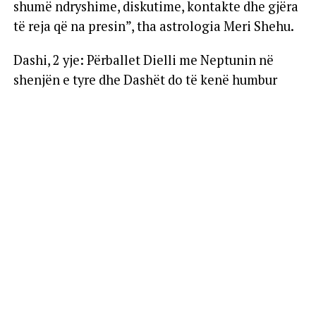
shumë ndryshime, diskutime, kontakte dhe gjëra
të reja që na presin”, tha astrologia Meri Shehu.
Dashi, 2 yje: Përballet Dielli me Neptunin në
shenjën e tyre dhe Dashët do të kenë humbur
besimin tek miqtë dhe shokët, se ku ata i kanë
qëllimet e tyre. Duket sikur sistemi ka dalë jashtë
rrugës së duhur. Por, një gjë e mirë do të ndodhë,
sepse Marsi në Akrep do u japë një tendencë
ekonomie në rritje. Nuk themi që kjo javë do japë
avantazhe, por ditët pas kësaj jave tentojnë për
një lëvizje dhe iniciativë të mirë në rrafshin
ekonomik. Në aspektin personal nuk do të jenë
të qartë këto ditë.
Demi, 2 yje: Do të kenë shumë të papritura në
lidhje me punën, sidomos sot edhe nesër Dielli