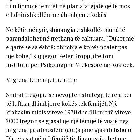
t’i ndihmojë fëmijët në plan afatgjatë që të mos
e lidhin shkollën me dhimbjen e kokës.
Në këtë mënyrë, shmangia e shkollës mund të
parandalohet në rrethana të caktuara. “Duket më
e qartë se sa është: dhimbja e kokës ndalet pas
një kohe,” shpjegon Peter Kropp, drejtor i
Institutit për Psikologjinë Mjekësore në Rostock.
Migrena te fëmijët në rritje
Shifrat tregojnë se nevojiten strategji të reja për
të luftuar dhimbjen e kokës tek fëmijët. Një
krahasim midis viteve 1970 dhe fillimit të viteve
2000 tregon se gjasat që një fëmijë të vuajë nga
migrena pa atmosferë (aur)a janë gjashtëfishuar.
Dhe gjasat që një fëmijë të diagnostikohet me