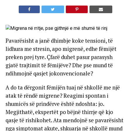
Pavarësisht a janë dhimbje koke tensioni, të
lidhura me stresin, apo migrenë, edhe fëmijët
preken prej tyre. Çfarë duhet pasur parasysh
gjatë trajtimit të fëmijëve? Dhe pse mund të
ndihmojnë qasjet jokonvencionale?
A do ta dërgonit fëmijën tuaj në shkollë me një
atak të rëndë migrene? Reagimi spontan i
shumicës së prindërve është ndoshta: jo.
Megjithatë, ekspertët po bëjnë thirrje që kjo
qasje të rishikohet. Ata mendojnë se pavarësisht
nga simptomat akute, shkuarja në shkollë mund