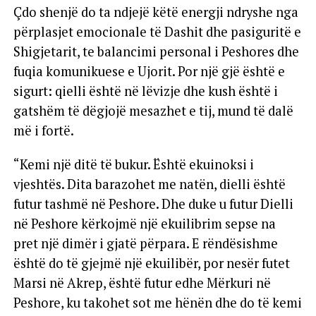
Çdo shenjë do ta ndjejë këtë energji ndryshe nga
përplasjet emocionale të Dashit dhe pasiguritë e
Shigjetarit, te balancimi personal i Peshores dhe
fuqia komunikuese e Ujorit. Por një gjë është e
sigurt: qielli është në lëvizje dhe kush është i
gatshëm të dëgjojë mesazhet e tij, mund të dalë
më i fortë.
“Kemi një ditë të bukur. Është ekuinoksi i
vjeshtës. Dita barazohet me natën, dielli është
futur tashmë në Peshore. Dhe duke u futur Dielli
në Peshore kërkojmë një ekuilibrim sepse na
pret një dimër i gjatë përpara. E rëndësishme
është do të gjejmë një ekuilibër, por nesër futet
Marsi në Akrep, është futur edhe Mërkuri në
Peshore, ku takohet sot me hënën dhe do të kemi