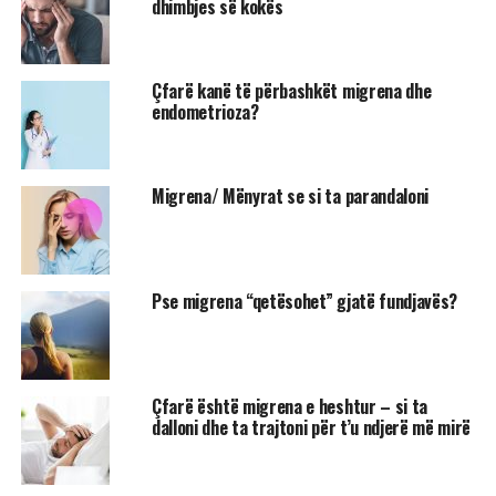
dhimbjes së kokës
Çfarë kanë të përbashkët migrena dhe
endometrioza?
Migrena/ Mënyrat se si ta parandaloni
Pse migrena “qetësohet” gjatë fundjavës?
Çfarë është migrena e heshtur – si ta
dalloni dhe ta trajtoni për t’u ndjerë më mirë