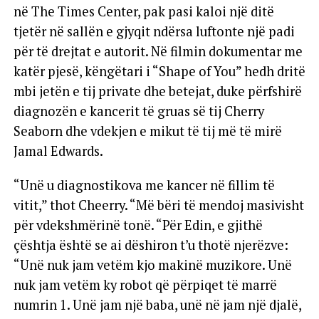
në The Times Center, pak pasi kaloi një ditë
tjetër në sallën e gjyqit ndërsa luftonte një padi
për të drejtat e autorit. Në filmin dokumentar me
katër pjesë, këngëtari i “Shape of You” hedh dritë
mbi jetën e tij private dhe betejat, duke përfshirë
diagnozën e kancerit të gruas së tij Cherry
Seaborn dhe vdekjen e mikut të tij më të mirë
Jamal Edwards.
“Unë u diagnostikova me kancer në fillim të
vitit,” thot Cheerry. “Më bëri të mendoj masivisht
për vdekshmërinë tonë. “Për Edin, e gjithë
çështja është se ai dëshiron t’u thotë njerëzve:
“Unë nuk jam vetëm kjo makinë muzikore. Unë
nuk jam vetëm ky robot që përpiqet të marrë
numrin 1. Unë jam një baba, unë në jam një djalë,