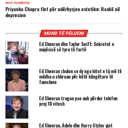
MOS HUMBISNI
Priyanka Chopra flet për ndërhyrjen estetike: Rashë në
depresion
MUND TË PËLQENI
Ed Sheeran dhe Taylor Swift: Sekretet e
miqësisë së tyre të fortë
Ed Sheeran zbulon se dy nga hitet e tij më të
mëdha u shkruan për këtë këngëtare të
famshme
Ed Sheeran tregon pse nuk përdor telefon
prej 10 vitesh
Ed Sheeran, Adele dhe Harry Styles yjet