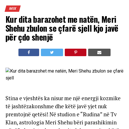
MIX
Kur dita barazohet me natën, Meri
Shehu zbulon se çfarë sjell kjo javë
për çdo shenjë
Stina e vjeshtës ka nisur me një energji kozmike
të jashtëzakonshme dhe këtë javë yjet nuk
premtojnë qetësi! Në studion e “Rudina” në Tv
Klan, astrologia Meri Shehu bëri parashikimin