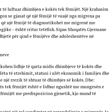
për të luftuar dhimbjen e kokës tek fëmijët. Një krahasim
egon se gjasat që një fëmijë të vuajë nga migrena pa
at që një fëmijë të diagnostikohet me migrenë me
ike – është rritur tetëfish. Sipas Shoqatës Gjermane
hjetë për qind e fëmijëve dhe adoleshentëve në
imeve
fikohen lidhje të qarta midis dhimbjeve të kokës dhe
ëta të strehimit, statusi i ulët ekonomik i familjes dhe
 një rrezik të shtuar të dhimbjes së kokës. Dhe:
kës tek fëmijët është e lidhur ngushtë me mungesën e
 fëmijët me predispozicion gjenetik, kjo mund të
luajnë një rol vendimtar në parandalimin e migrenës. Jo