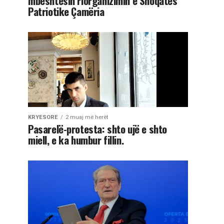
mbështesin riorganizimin e Shoqatës
Patriotike Çamëria
KRYESORE
2 muaj më herët
Pasarelë-protesta: shto ujë e shto
miell, e ka humbur fillin.