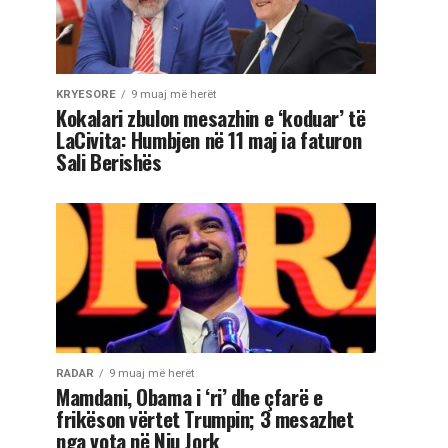
KRYESORE
9 muaj më herët
Kokalari zbulon mesazhin e ‘koduar’ të
LaCivita: Humbjen në 11 maj ia faturon
Sali Berishës
RADAR
9 muaj më herët
Mamdani, Obama i ‘ri’ dhe çfarë e
frikëson vërtet Trumpin; 3 mesazhet
nga vota në Nju Jork