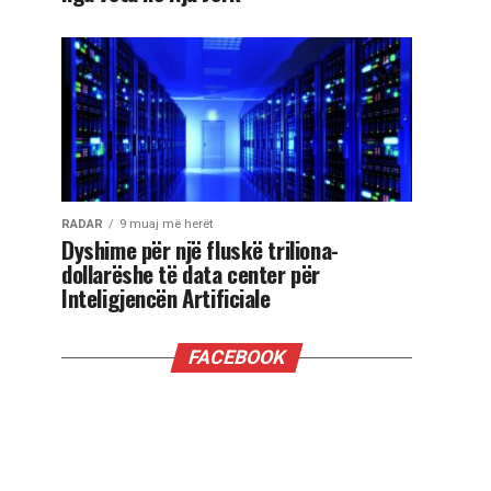
RADAR
9 muaj më herët
Dyshime për një fluskë triliona-
dollarëshe të data center për
Inteligjencën Artificiale
FACEBOOK