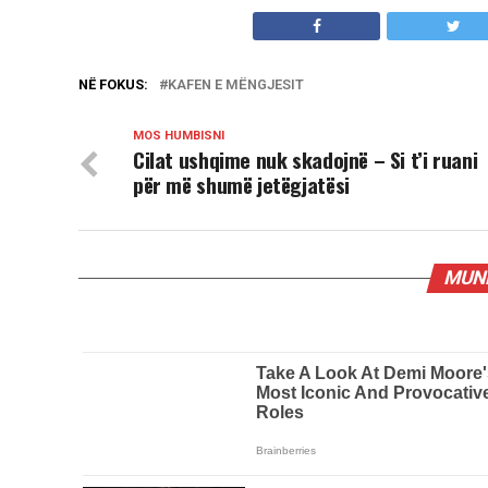
NË FOKUS:
KAFEN E MËNGJESIT
MOS HUMBISNI
Cilat ushqime nuk skadojnë – Si t’i ruani
për më shumë jetëgjatësi
MUND