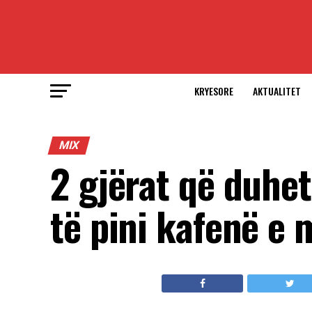
KRYESORE
AKTUALITET
MIX
2 gjërat që duhet
të pini kafenë e 