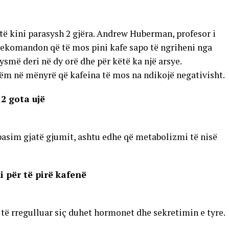
 të kini parasysh 2 gjëra. Andrew Huberman, profesor i
 rekomandon që të mos pini kafe sapo të ngriheni nga
jysmë deri në dy orë dhe për këtë ka një arsye.
m në mënyrë që kafeina të mos na ndikojë negativisht.
 2 gota ujë
asim gjatë gjumit, ashtu edhe që metabolizmi të nisë
i për të pirë kafenë
r të rregulluar siç duhet hormonet dhe sekretimin e tyre.