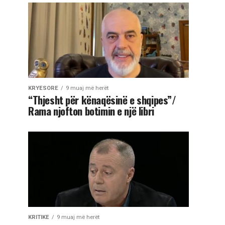
KRYESORE
9 muaj më herët
“Thjesht për kënaqësinë e shqipes”/
Rama njofton botimin e një libri
KRITIKE
9 muaj më herët