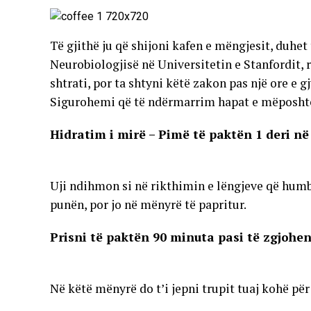
Të gjithë ju që shijoni kafen e mëngjesit, duhet
Neurobiologjisë në Universitetin e Stanfordit,
shtrati, por ta shtyni këtë zakon pas një ore e g
Sigurohemi që të ndërmarrim hapat e mëposhtë
Hidratim i mirë – Pimë të paktën 1 deri në
Uji ndihmon si në rikthimin e lëngjeve që humb
punën, por jo në mënyrë të papritur.
Prisni të paktën 90 minuta pasi të zgjohen
Në këtë mënyrë do t’i jepni trupit tuaj kohë pë