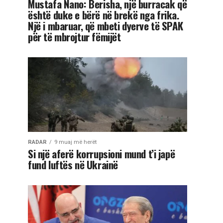
Mustafa Nano: Berisha, një burracak që
është duke e bërë në brekë nga frika.
Një i mbaruar, që mbeti dyerve të SPAK
për të mbrojtur fëmijët
RADAR
9 muaj më herët
Si një aferë korrupsioni mund t’i japë
fund luftës në Ukrainë