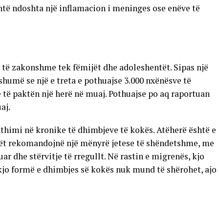
të ndoshta një inflamacion i meninges ose enëve të
 të zakonshme tek fëmijët dhe adoleshentët. Sipas një
shumë se një e treta e pothuajse 3.000 nxënësve të
të paktën një herë në muaj. Pothuajse po aq raportuan
aj.
thimi në kronike të dhimbjeve të kokës. Atëherë është e
kët rekomandojnë një mënyrë jetese të shëndetshme, me
ar dhe stërvitje të rregullt. Në rastin e migrenës, kjo
kjo formë e dhimbjes së kokës nuk mund të shërohet, ajo