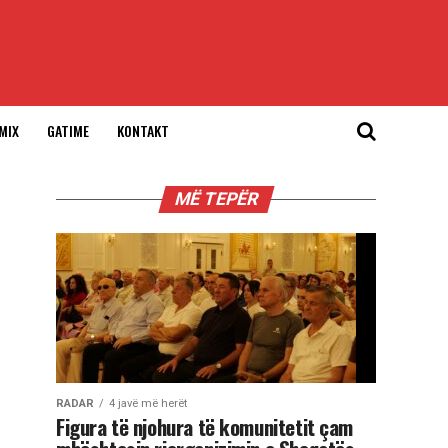
MIX
GATIME
KONTAKT
MË TEPËR
RADAR
4 javë më herët
Figura të njohura të komunitetit çam