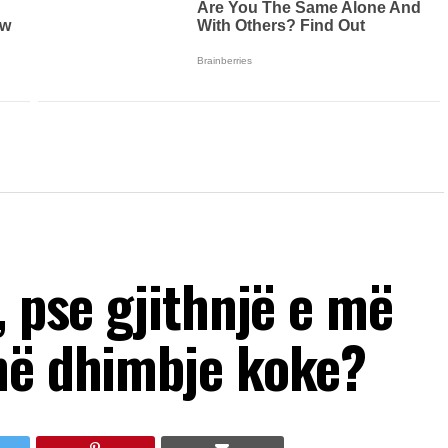
, pse gjithnjë e më
në dhimbje koke?