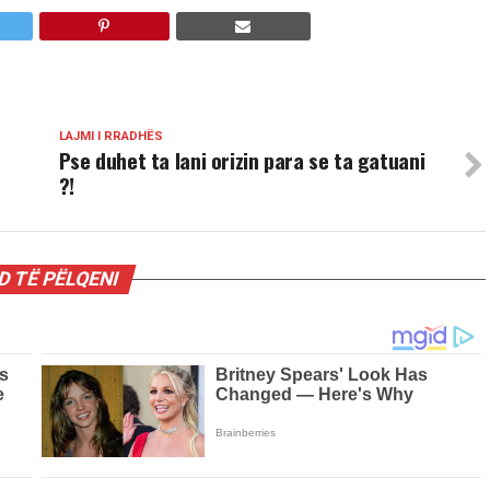
LAJMI I RRADHËS
Pse duhet ta lani orizin para se ta gatuani
?!
 TË PËLQENI