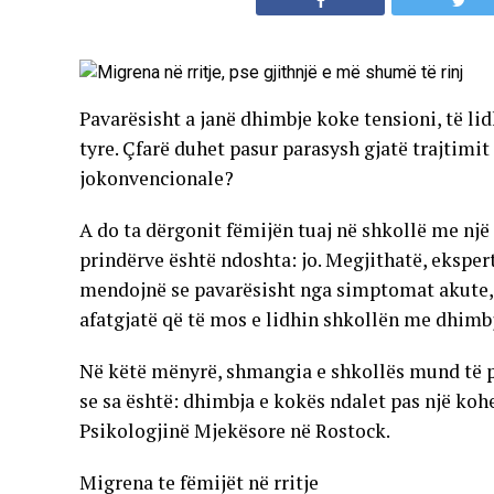
Pavarësisht a janë dhimbje koke tensioni, të li
tyre. Çfarë duhet pasur parasysh gjatë trajtim
jokonvencionale?
A do ta dërgonit fëmijën tuaj në shkollë me nj
prindërve është ndoshta: jo. Megjithatë, ekspertë
mendojnë se pavarësisht nga simptomat akute, 
afatgjatë që të mos e lidhin shkollën me dhimb
Në këtë mënyrë, shmangia e shkollës mund të p
se sa është: dhimbja e kokës ndalet pas një kohe
Psikologjinë Mjekësore në Rostock.
Migrena te fëmijët në rritje