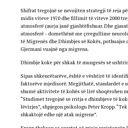
Shifrat tregojnë se nevojiten strategji të reja 
midis viteve 1970 dhe fillimit të viteve 2000 tr
atmosferë (aur)a janë gjashtëfishuar. Dhe gjas
atmosferë – domethënë me çrregullime neurologj
të Migrenës dhe Dhimbjes së Kokës, pothuajse d
Gjermani vuajnë nga migrena.
Dhimbje koke për shkak të mungesës së ushtr
Sipas shkencëtarëve, është e vështirë të identi
faktorëve mjedisorë. Megjithatë, standardet e ul
shumë aktivitete të kohës së lirë shoqërohen me
“Studimet tregojnë se rritja e dhimbjeve të ko
lëvizjes”, shpjegon psikologu Peter Kropp. “Tek
shkaktojë edhe një atak migrene”.
Kropp thekson se sportet që rrisin rezistencën 