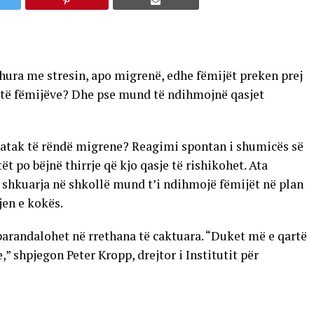
dhura me stresin, apo migrenë, edhe fëmijët preken prej
it të fëmijëve? Dhe pse mund të ndihmojnë qasjet
ë atak të rëndë migrene? Reagimi spontan i shumicës së
t po bëjnë thirrje që kjo qasje të rishikohet. Ata
shkuarja në shkollë mund t’i ndihmojë fëmijët në plan
jen e kokës.
arandalohet në rrethana të caktuara. “Duket më e qartë
,” shpjegon Peter Kropp, drejtor i Institutit për