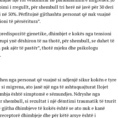
pimi i rregullt, për shembull tri herë në javë për 30 deri
në 50%. Përfitojnë gjithashtu personat që nuk vuajnë
oni të përsëritura”.
predispozitë gjenetike, dhimbjet e kokës nga tensioni
upi ynë dëshiron të na thotë, për shembull, se duhet të
 pak ajër të pastër”, thotë mjeku dhe psikologu
.
en nga personat që vuajnë si ndjenjë sikur kokën e tyre
si migrena, ato janë një nga të ashtuquajturat llojet
dhimbja është simptomë e sëmundjes. Ndryshe nga
r shembull, si rezultat i një dëmtimi traumatik të trurit
ë gjitha dhimbjeve të kokës është se ato nuk e kanë
ka receptorë dhimbjeje dhe për këtë arsye është i