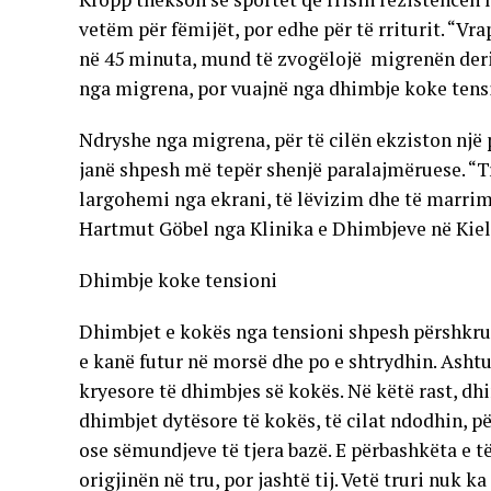
vetëm për fëmijët, por edhe për të rriturit. “Vra
në 45 minuta, mund të zvogëlojë migrenën deri 
nga migrena, por vuajnë nga dhimbje koke tensi
Ndryshe nga migrena, për të cilën ekziston një 
janë shpesh më tepër shenjë paralajmëruese. “Tr
largohemi nga ekrani, të lëvizim dhe të marrim
Hartmut Göbel nga Klinika e Dhimbjeve në Kiel
Dhimbje koke tensioni
Dhimbjet e kokës nga tensioni shpesh përshkruh
e kanë futur në morsë dhe po e shtrydhin. Ashtu 
kryesore të dhimbjes së kokës. Në këtë rast, 
dhimbjet dytësore të kokës, të cilat ndodhin, pë
ose sëmundjeve të tjera bazë. E përbashkëta e t
origjinën në tru, por jashtë tij. Vetë truri nuk 