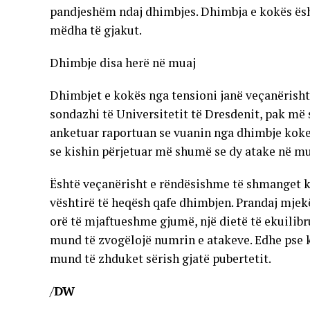
pandjeshëm ndaj dhimbjes. Dhimbja e kokës ësh
mëdha të gjakut.
Dhimbje disa herë në muaj
Dhimbjet e kokës nga tensioni janë veçanërisht
sondazhi të Universitetit të Dresdenit, pak më 
anketuar raportuan se vuanin nga dhimbje koke 
se kishin përjetuar më shumë se dy atake në mu
Është veçanërisht e rëndësishme të shmanget k
vështirë të heqësh qafe dhimbjen. Prandaj mje
orë të mjaftueshme gjumë, një dietë të ekuilibru
mund të zvogëlojë numrin e atakeve. Edhe pse 
mund të zhduket sërish gjatë pubertetit.
/
DW