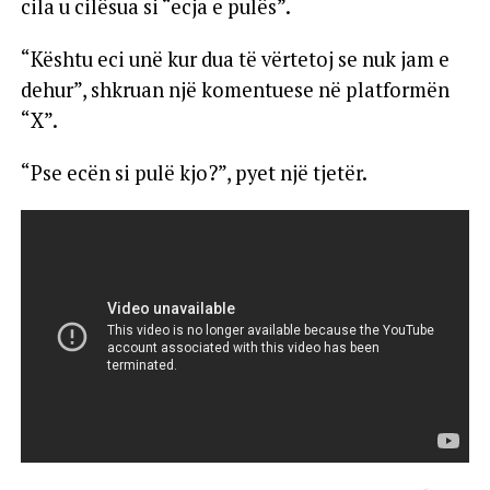
cila u cilësua si “ecja e pulës”.
“Kështu eci unë kur dua të vërtetoj se nuk jam e
dehur”, shkruan një komentuese në platformën
“X”.
“Pse ecën si pulë kjo?”, pyet një tjetër.