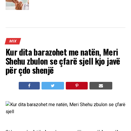
MIX
Kur dita barazohet me natën, Meri
Shehu zbulon se çfarë sjell kjo javë
për çdo shenjë