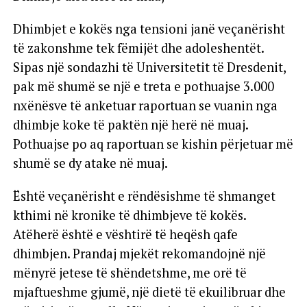
Dhimbjet e kokës nga tensioni janë veçanërisht
të zakonshme tek fëmijët dhe adoleshentët.
Sipas një sondazhi të Universitetit të Dresdenit,
pak më shumë se një e treta e pothuajse 3.000
nxënësve të anketuar raportuan se vuanin nga
dhimbje koke të paktën një herë në muaj.
Pothuajse po aq raportuan se kishin përjetuar më
shumë se dy atake në muaj.
Është veçanërisht e rëndësishme të shmanget
kthimi në kronike të dhimbjeve të kokës.
Atëherë është e vështirë të heqësh qafe
dhimbjen. Prandaj mjekët rekomandojnë një
mënyrë jetese të shëndetshme, me orë të
mjaftueshme gjumë, një dietë të ekuilibruar dhe