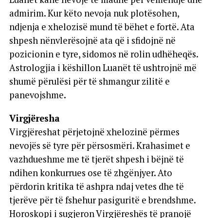
admirim. Kur këto nevoja nuk plotësohen,
ndjenja e xhelozisë mund të bëhet e fortë. Ata
shpesh nënvlerësojnë ata që i sfidojnë në
pozicionin e tyre, sidomos në rolin udhëheqës.
Astrologjia i këshillon Luanët të ushtrojnë më
shumë përulësi për të shmangur zilitë e
panevojshme.
Virgjëresha
Virgjëreshat përjetojnë xhelozinë përmes
nevojës së tyre për përsosmëri. Krahasimet e
vazhdueshme me të tjerët shpesh i bëjnë të
ndihen konkurrues ose të zhgënjyer. Ato
përdorin kritika të ashpra ndaj vetes dhe të
tjerëve për të fshehur pasiguritë e brendshme.
Horoskopi i sugjeron Virgjëreshës të pranojë