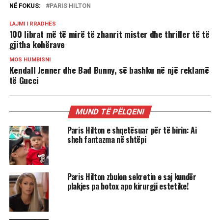
NË FOKUS:
PARIS HILTON
LAJMI I RRADHËS
100 librat më të mirë të zhanrit mister dhe thriller të të
gjitha kohërave
MOS HUMBISNI
Kendall Jenner dhe Bad Bunny, së bashku në një reklamë
të Gucci
MUND TË PËLQENI
Paris Hilton e shqetësuar për të birin: Ai
sheh fantazma në shtëpi
Paris Hilton zbulon sekretin e saj kundër
plakjes pa botox apo kirurgji estetike!