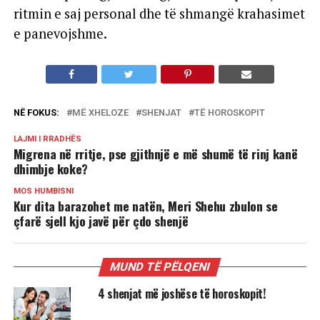
ritmin e saj personal dhe të shmangë krahasimet
e panevojshme.
NË FOKUS:
MË XHELOZE
SHENJAT
TË HOROSKOPIT
LAJMI I RRADHËS
Migrena në rritje, pse gjithnjë e më shumë të rinj kanë
dhimbje koke?
MOS HUMBISNI
Kur dita barazohet me natën, Meri Shehu zbulon se
çfarë sjell kjo javë për çdo shenjë
MUND TË PËLQENI
4 shenjat më joshëse të horoskopit!