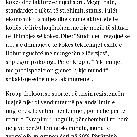
kokës dhe faktorëve mjedisorë. Megjithatë,
standardet e ulëta të strehimit, statusi i ulët
ekonomik i familjes dhe shumë aktivitete të
kohës së lirë shoqërohen me një rrezik të shtuar
të dhimbjes së kokës. Dhe: “Studimet tregojnë se
rritja e dhimbjeve të kokës tek fëmijët është e
lidhur ngushtë me mungesën e lëvizjes”,
shpjegon psikologu Peter Kropp. “Tek fëmijët
me predispozicion gjenetik, kjo mund të
shkaktojë edhe një atak migrene”.
Kropp thekson se sportet që rrisin rezistencën
luajnë një rol vendimtar në parandalimin e
migrenës. Jo vetëm për fëmijët, por edhe për të
rriturit. “Vrapimi i rregullt, për shembull tri herë
në javë për 30 deri në 45 minuta, mund të
zvogëlojë migrenën deri në 50%. Përfitojnë