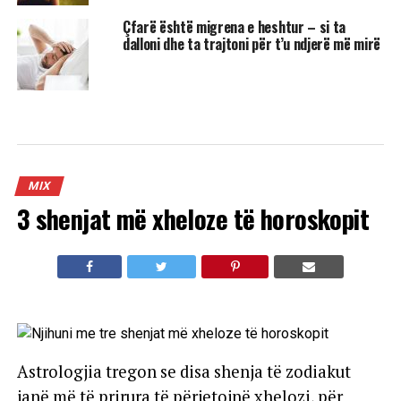
Çfarë është migrena e heshtur – si ta
dalloni dhe ta trajtoni për t’u ndjerë më mirë
MIX
3 shenjat më xheloze të horoskopit
Astrologjia tregon se disa shenja të zodiakut
janë më të prirura të përjetojnë xhelozi, për