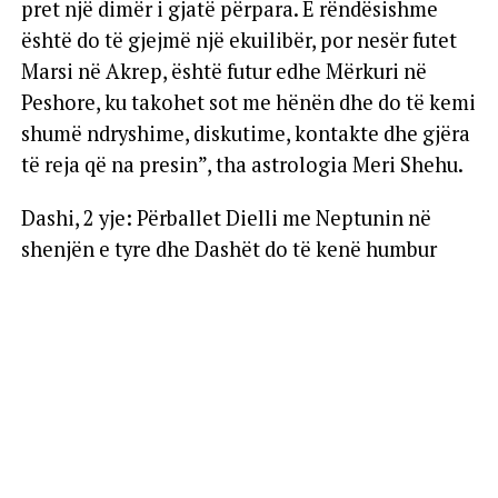
pret një dimër i gjatë përpara. E rëndësishme
është do të gjejmë një ekuilibër, por nesër futet
Marsi në Akrep, është futur edhe Mërkuri në
Peshore, ku takohet sot me hënën dhe do të kemi
shumë ndryshime, diskutime, kontakte dhe gjëra
të reja që na presin”, tha astrologia Meri Shehu.
Dashi, 2 yje: Përballet Dielli me Neptunin në
shenjën e tyre dhe Dashët do të kenë humbur
besimin tek miqtë dhe shokët, se ku ata i kanë
qëllimet e tyre. Duket sikur sistemi ka dalë jashtë
rrugës së duhur. Por, një gjë e mirë do të ndodhë,
sepse Marsi në Akrep do u japë një tendencë
ekonomie në rritje. Nuk themi që kjo javë do japë
avantazhe, por ditët pas kësaj jave tentojnë për
një lëvizje dhe iniciativë të mirë në rrafshin