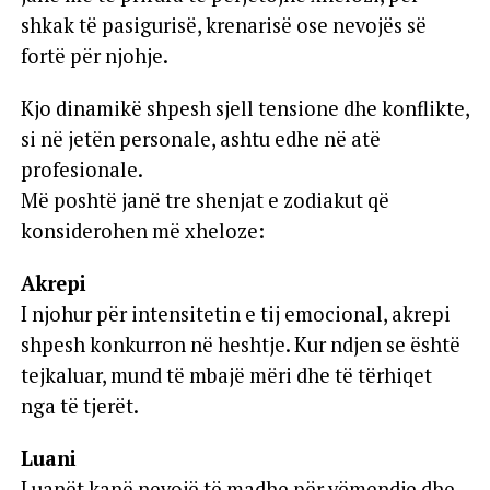
shkak të pasigurisë, krenarisë ose nevojës së
fortë për njohje.
Kjo dinamikë shpesh sjell tensione dhe konflikte,
si në jetën personale, ashtu edhe në atë
profesionale.
Më poshtë janë tre shenjat e zodiakut që
konsiderohen më xheloze:
Akrepi
I njohur për intensitetin e tij emocional, akrepi
shpesh konkurron në heshtje. Kur ndjen se është
tejkaluar, mund të mbajë mëri dhe të tërhiqet
nga të tjerët.
Luani
Luanët kanë nevojë të madhe për vëmendje dhe