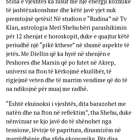
Stina e vjeshtës ka nisur me një energji kozmike
të jashtëzakonshme dhe këtë javë yjet nuk
premtojnë qetësi! Në studion e “Rudina” në Tv
Klan, astrologia Meri Shehu bëri parashikimin
për 12 shenjat e horoskopit, duke e quajtur këtë
periudhë një “pikë kthese” në shumë aspekte të
jetës. Me Diellin që ka hyrë në shenjën e
Peshores dhe Marsin që po futet në Akrep,
universi na fton të kërkojmë ekuilibër, të
rigjejmë veten dhe të marrim vendime që do të
na ndikojnë për muaj me radhë.
“Është ekuinoksi i vjeshtës, dita barazohet me
natën dhe na fton në reflektim”, tha Shehu, duke
nënvizuar se kjo javë do të shënohet nga
tensione, lëvizje të papritura, dinamizëm në
marrëdhënie dhe sfida ekonomike. Për disa