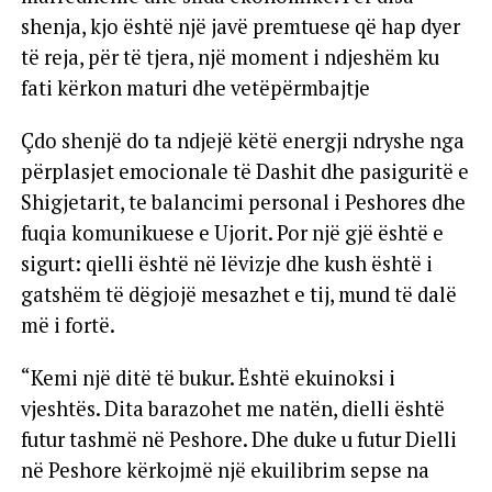
shenja, kjo është një javë premtuese që hap dyer
të reja, për të tjera, një moment i ndjeshëm ku
fati kërkon maturi dhe vetëpërmbajtje
Çdo shenjë do ta ndjejë këtë energji ndryshe nga
përplasjet emocionale të Dashit dhe pasiguritë e
Shigjetarit, te balancimi personal i Peshores dhe
fuqia komunikuese e Ujorit. Por një gjë është e
sigurt: qielli është në lëvizje dhe kush është i
gatshëm të dëgjojë mesazhet e tij, mund të dalë
më i fortë.
“Kemi një ditë të bukur. Është ekuinoksi i
vjeshtës. Dita barazohet me natën, dielli është
futur tashmë në Peshore. Dhe duke u futur Dielli
në Peshore kërkojmë një ekuilibrim sepse na