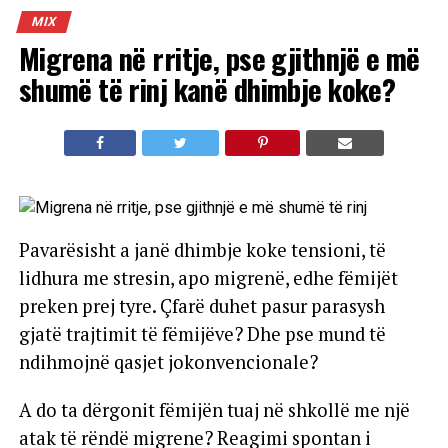
MIX
Migrena në rritje, pse gjithnjë e më
shumë të rinj kanë dhimbje koke?
Pavarësisht a janë dhimbje koke tensioni, të
lidhura me stresin, apo migrenë, edhe fëmijët
preken prej tyre. Çfarë duhet pasur parasysh
gjatë trajtimit të fëmijëve? Dhe pse mund të
ndihmojnë qasjet jokonvencionale?
A do ta dërgonit fëmijën tuaj në shkollë me një
atak të rëndë migrene? Reagimi spontan i