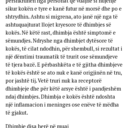
përshkruhen nga personat që vuajnë si ndjenjë
sikur kokën e tyre e kanë futur në morsë dhe po e
shtrydhin. Ashtu si migrena, ato janë një nga të
ashtuquajturat llojet kryesore të dhimbjes së
kokës. Në këtë rast, dhimbja është simptomë e
sëmundjes. Ndryshe nga dhimbjet dytësore të
kokës, të cilat ndodhin, për shembull, si rezultat i
një dëmtimi traumatik të trurit ose sëmundjeve
të tjera bazë. E përbashkëta e të gjitha dhimbjeve
të kokës është se ato nuk e kanë origjinën në tru,
por jashtë tij. Vetë truri nuk ka receptorë
dhimbjeje dhe për këtë arsye është i pandjeshëm
ndaj dhimbjes. Dhimbja e kokës është ndoshta
një inflamacion i meninges ose enëve të mëdha
të gjakut.
Dhimbje disa herë në muaj