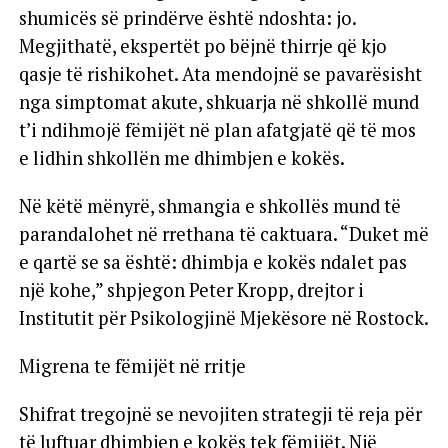
shumicës së prindërve është ndoshta: jo.
Megjithatë, ekspertët po bëjnë thirrje që kjo
qasje të rishikohet. Ata mendojnë se pavarësisht
nga simptomat akute, shkuarja në shkollë mund
t’i ndihmojë fëmijët në plan afatgjatë që të mos
e lidhin shkollën me dhimbjen e kokës.
Në këtë mënyrë, shmangia e shkollës mund të
parandalohet në rrethana të caktuara. “Duket më
e qartë se sa është: dhimbja e kokës ndalet pas
një kohe,” shpjegon Peter Kropp, drejtor i
Institutit për Psikologjinë Mjekësore në Rostock.
Migrena te fëmijët në rritje
Shifrat tregojnë se nevojiten strategji të reja për
të luftuar dhimbjen e kokës tek fëmijët. Një