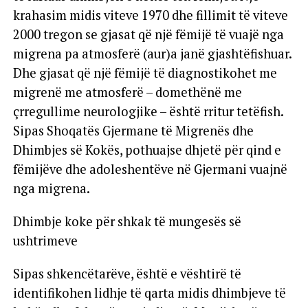
krahasim midis viteve 1970 dhe fillimit të viteve
2000 tregon se gjasat që një fëmijë të vuajë nga
migrena pa atmosferë (aur)a janë gjashtëfishuar.
Dhe gjasat që një fëmijë të diagnostikohet me
migrenë me atmosferë – domethënë me
çrregullime neurologjike – është rritur tetëfish.
Sipas Shoqatës Gjermane të Migrenës dhe
Dhimbjes së Kokës, pothuajse dhjetë për qind e
fëmijëve dhe adoleshentëve në Gjermani vuajnë
nga migrena.
Dhimbje koke për shkak të mungesës së
ushtrimeve
Sipas shkencëtarëve, është e vështirë të
identifikohen lidhje të qarta midis dhimbjeve të