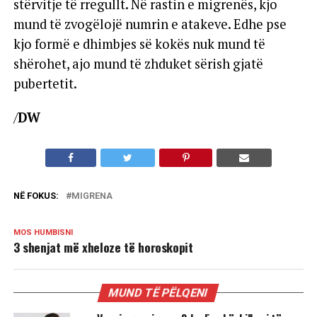
stërvitje të rregullt. Në rastin e migrenës, kjo
mund të zvogëlojë numrin e atakeve. Edhe pse
kjo formë e dhimbjes së kokës nuk mund të
shërohet, ajo mund të zhduket sërish gjatë
pubertetit.
/
DW
NË FOKUS:
MIGRENA
MOS HUMBISNI
3 shenjat më xheloze të horoskopit
MUND TË PËLQENI