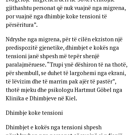
gjithashtu personat që nuk vuajnë nga migrena,
por vuajnë nga dhimbje koke tensioni të
përsëritura”.
Ndryshe nga migrena, për të cilën ekziston një
predispozitë gjenetike, dhimbjet e kokës nga
tensioni janë shpesh më tepër shenjë
paralajmëruese. “Trupi ynë dëshiron të na thotë,
për shembull, se duhet të largohemi nga ekrani,
të lëvizim dhe të marrim pak ajër të pastër”,
thotë mjeku dhe psikologu Hartmut Göbel nga
Klinika e Dhimbjeve në Kiel.
Dhimbje koke tensioni
Dhimbjet e kokës nga tensioni shpesh