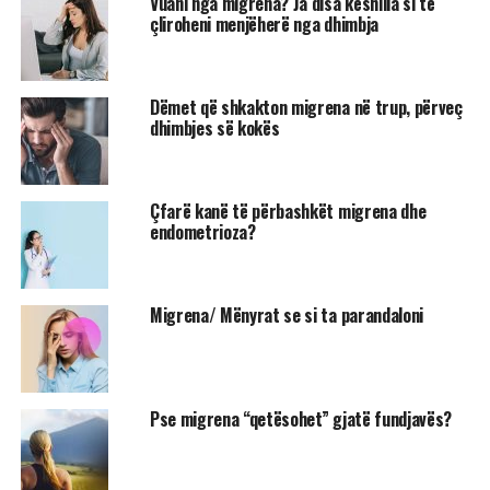
Vuani nga migrena? Ja disa këshilla si të
çliroheni menjëherë nga dhimbja
Dëmet që shkakton migrena në trup, përveç
dhimbjes së kokës
Çfarë kanë të përbashkët migrena dhe
endometrioza?
Migrena/ Mënyrat se si ta parandaloni
Pse migrena “qetësohet” gjatë fundjavës?