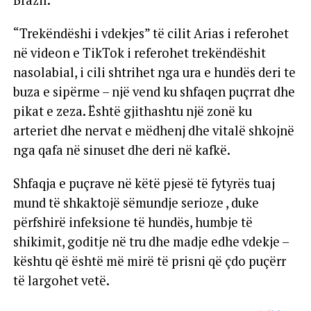
Brazil.
“Trekëndëshi i vdekjes” të cilit Arias i referohet
në videon e TikTok i referohet trekëndëshit
nasolabial, i cili shtrihet nga ura e hundës deri te
buza e sipërme – një vend ku shfaqen puçrrat dhe
pikat e zeza. Është gjithashtu një zonë ku
arteriet dhe nervat e mëdhenj dhe vitalë shkojnë
nga qafa në sinuset dhe deri në kafkë.
Shfaqja e puçrave në këtë pjesë të fytyrës tuaj
mund të shkaktojë sëmundje serioze , duke
përfshirë infeksione të hundës, humbje të
shikimit, goditje në tru dhe madje edhe vdekje –
kështu që është më mirë të prisni që çdo puçërr
të largohet vetë.