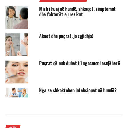
Mish i huaj në hundë, shkaqet, simptomat
dhe faktorët e rrezikut
Aknet dhe puçrat, ja zgjidhja!
Puçrat që nuk duhet t’i ngacmoni asnjëherë
Nga se shkaktohen infeksionet në hundë?
MIX