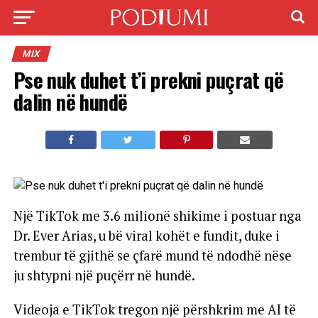
MIX
Pse nuk duhet t’i prekni puçrat që
dalin në hundë
Një TikTok me 3.6 milionë shikime i postuar nga
Dr. Ever Arias, u bë viral kohët e fundit, duke i
trembur të gjithë se çfarë mund të ndodhë nëse
ju shtypni një puçërr në hundë.
Videoja e TikTok tregon një përshkrim me AI të