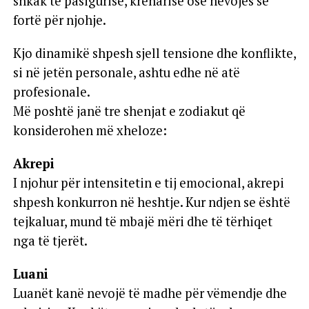
shkak të pasigurisë, krenarisë ose nevojës së
fortë për njohje.
Kjo dinamikë shpesh sjell tensione dhe konflikte,
si në jetën personale, ashtu edhe në atë
profesionale.
Më poshtë janë tre shenjat e zodiakut që
konsiderohen më xheloze:
Akrepi
I njohur për intensitetin e tij emocional, akrepi
shpesh konkurron në heshtje. Kur ndjen se është
tejkaluar, mund të mbajë mëri dhe të tërhiqet
nga të tjerët.
Luani
Luanët kanë nevojë të madhe për vëmendje dhe