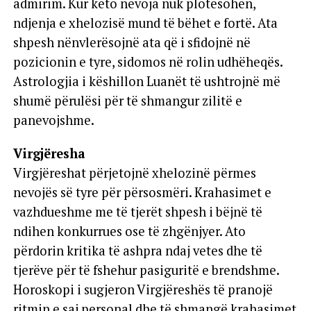
admirim. Kur këto nevoja nuk plotësohen,
ndjenja e xhelozisë mund të bëhet e fortë. Ata
shpesh nënvlerësojnë ata që i sfidojnë në
pozicionin e tyre, sidomos në rolin udhëheqës.
Astrologjia i këshillon Luanët të ushtrojnë më
shumë përulësi për të shmangur zilitë e
panevojshme.
Virgjëresha
Virgjëreshat përjetojnë xhelozinë përmes
nevojës së tyre për përsosmëri. Krahasimet e
vazhdueshme me të tjerët shpesh i bëjnë të
ndihen konkurrues ose të zhgënjyer. Ato
përdorin kritika të ashpra ndaj vetes dhe të
tjerëve për të fshehur pasiguritë e brendshme.
Horoskopi i sugjeron Virgjëreshës të pranojë
ritmin e saj personal dhe të shmangë krahasimet