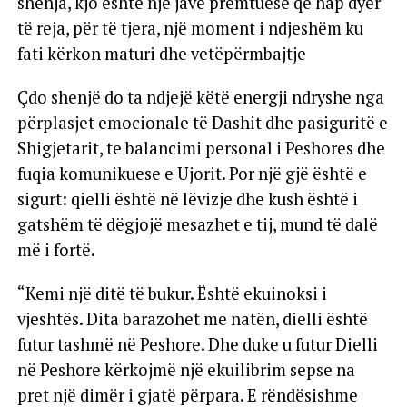
shenja, kjo është një javë premtuese që hap dyer
të reja, për të tjera, një moment i ndjeshëm ku
fati kërkon maturi dhe vetëpërmbajtje
Çdo shenjë do ta ndjejë këtë energji ndryshe nga
përplasjet emocionale të Dashit dhe pasiguritë e
Shigjetarit, te balancimi personal i Peshores dhe
fuqia komunikuese e Ujorit. Por një gjë është e
sigurt: qielli është në lëvizje dhe kush është i
gatshëm të dëgjojë mesazhet e tij, mund të dalë
më i fortë.
“Kemi një ditë të bukur. Është ekuinoksi i
vjeshtës. Dita barazohet me natën, dielli është
futur tashmë në Peshore. Dhe duke u futur Dielli
në Peshore kërkojmë një ekuilibrim sepse na
pret një dimër i gjatë përpara. E rëndësishme