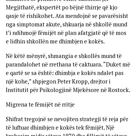
Megjithatë, ekspertët po bëjnë thirrje që kjo
qasje të rishikohet. Ata mendojnë se pavarësisht
nga simptomat akute, shkuarja në shkollë mund
t’i ndihmojë fëmijët në plan afatgjatë që të mos
e lidhin shkollën me dhimbjen e kokës.
Në këtë mënyrë, shmangia e shkollës mund të
parandalohet në rrethana të caktuara. “Duket më
e qartë se sa është: dhimbja e kokës ndalet pas
një kohe,” shpjegon Peter Kropp, drejtor i
Institutit për Psikologjinë Mjekësore në Rostock.
Migrena te fëmijët në rritje
Shifrat tregojnë se nevojiten strategji të reja për
të luftuar dhimbjen e kokës tek fëmijët. Një