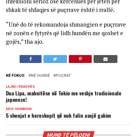
infeksioni serioz ose kërcënues për jetën për
shkak të shfaqjes së puçrrave është i rrallë.
“Unë do të rekomandoja shmangien e puçrrave
në zonën e fytyrës që lidh hundën me qoshet e
gojës,” tha ajo.
NË FOKUS:
NË HUNDË
PUÇRAT
LAJMI I RRADHËS
Dua Lipa, mahnitëse në Tokio me veshje tradicionale
japoneze!
MOS HUMBISNI
5 shenjat e horoskopit që nuk falin asnjë gabim
MUND TË PËLQENI