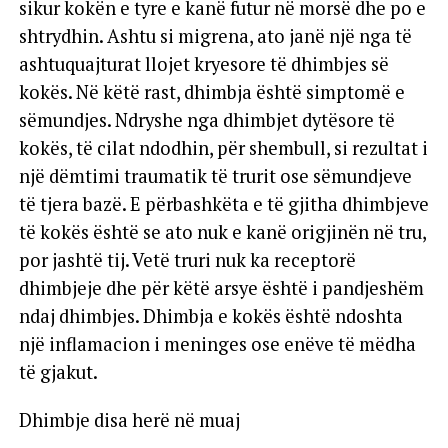
sikur kokën e tyre e kanë futur në morsë dhe po e
shtrydhin. Ashtu si migrena, ato janë një nga të
ashtuquajturat llojet kryesore të dhimbjes së
kokës. Në këtë rast, dhimbja është simptomë e
sëmundjes. Ndryshe nga dhimbjet dytësore të
kokës, të cilat ndodhin, për shembull, si rezultat i
një dëmtimi traumatik të trurit ose sëmundjeve
të tjera bazë. E përbashkëta e të gjitha dhimbjeve
të kokës është se ato nuk e kanë origjinën në tru,
por jashtë tij. Vetë truri nuk ka receptorë
dhimbjeje dhe për këtë arsye është i pandjeshëm
ndaj dhimbjes. Dhimbja e kokës është ndoshta
një inflamacion i meninges ose enëve të mëdha
të gjakut.
Dhimbje disa herë në muaj