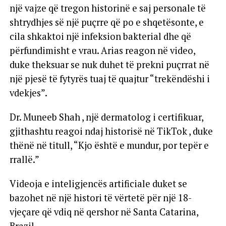
një vajze që tregon historinë e saj personale të
shtrydhjes së një puçrre që po e shqetësonte, e
cila shkaktoi një infeksion bakterial dhe që
përfundimisht e vrau. Arias reagon në video,
duke theksuar se nuk duhet të prekni puçrrat në
një pjesë të fytyrës tuaj të quajtur “trekëndëshi i
vdekjes”.
Dr. Muneeb Shah , një dermatolog i certifikuar,
gjithashtu reagoi ndaj historisë në TikTok , duke
thënë në titull, “Kjo është e mundur, por tepër e
rrallë.”
Videoja e inteligjencës artificiale duket se
bazohet në një histori të vërtetë për një 18-
vjeçare që vdiq në qershor në Santa Catarina,