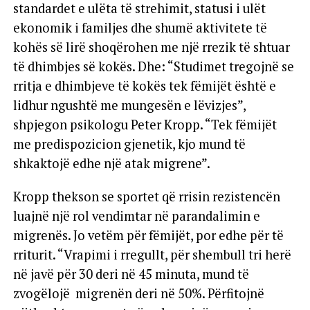
standardet e ulëta të strehimit, statusi i ulët
ekonomik i familjes dhe shumë aktivitete të
kohës së lirë shoqërohen me një rrezik të shtuar
të dhimbjes së kokës. Dhe: “Studimet tregojnë se
rritja e dhimbjeve të kokës tek fëmijët është e
lidhur ngushtë me mungesën e lëvizjes”,
shpjegon psikologu Peter Kropp. “Tek fëmijët
me predispozicion gjenetik, kjo mund të
shkaktojë edhe një atak migrene”.
Kropp thekson se sportet që rrisin rezistencën
luajnë një rol vendimtar në parandalimin e
migrenës. Jo vetëm për fëmijët, por edhe për të
rriturit. “Vrapimi i rregullt, për shembull tri herë
në javë për 30 deri në 45 minuta, mund të
zvogëlojë migrenën deri në 50%. Përfitojnë