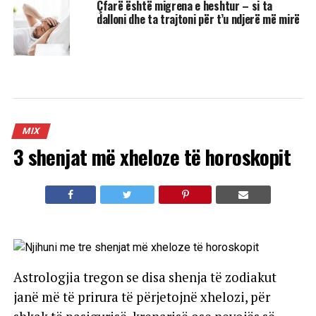
Çfarë është migrena e heshtur – si ta
dalloni dhe ta trajtoni për t’u ndjerë më mirë
MIX
3 shenjat më xheloze të horoskopit
Astrologjia tregon se disa shenja të zodiakut
janë më të prirura të përjetojnë xhelozi, për