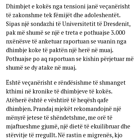
Dhimbjet e kokës nga tensioni janë veçanërisht
të zakonshme tek fëmijët dhe adoleshentët.
Sipas një sondazhi të Universitetit të Dresdenit,
pak më shumë se një e treta e pothuajse 3.000
nxënësve të anketuar raportuan se vuanin nga
dhimbje koke të paktën një herë në muaj.
Pothuajse po aq raportuan se kishin përjetuar më
shumë se dy atake në muaj.
Është veçanërisht e rëndësishme të shmanget
kthimi në kronike të dhimbjeve të kokës.
Atëherë është e vështirë të heqësh qafe
dhimbjen. Prandaj mjekët rekomandojnë një
mënyrë jetese të shëndetshme, me orë të
mjaftueshme gjumë, një dietë të ekuilibruar dhe
stërvitje të rregullt. Në rastin e migrenës, kjo