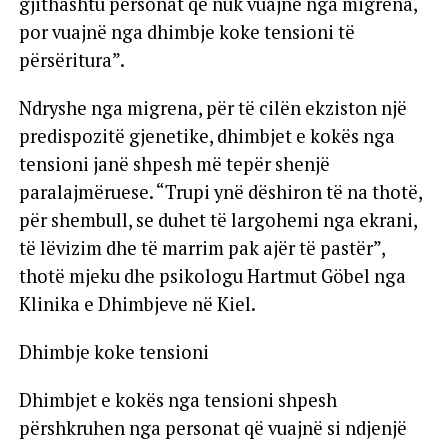
gjithashtu personat që nuk vuajnë nga migrena,
por vuajnë nga dhimbje koke tensioni të
përsëritura”.
Ndryshe nga migrena, për të cilën ekziston një
predispozitë gjenetike, dhimbjet e kokës nga
tensioni janë shpesh më tepër shenjë
paralajmëruese. “Trupi ynë dëshiron të na thotë,
për shembull, se duhet të largohemi nga ekrani,
të lëvizim dhe të marrim pak ajër të pastër”,
thotë mjeku dhe psikologu Hartmut Göbel nga
Klinika e Dhimbjeve në Kiel.
Dhimbje koke tensioni
Dhimbjet e kokës nga tensioni shpesh
përshkruhen nga personat që vuajnë si ndjenjë