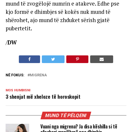
mund të zvogëlojë numrin e atakeve. Edhe pse
kjo formë e dhimbjes së kokës nuk mund të
shërohet, ajo mund të zhduket sërish gjatë
pubertetit.
/
DW
NË FOKUS:
MIGRENA
MOS HUMBISNI
3 shenjat më xheloze të horoskopit
MUND TË PËLQENI
Vuani nga migrena? Ja disa këshilla si të