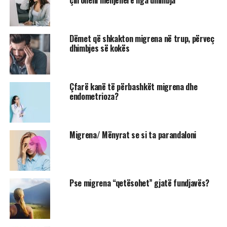
çliroheni menjëherë nga dhimbja
Dëmet që shkakton migrena në trup, përveç
dhimbjes së kokës
Çfarë kanë të përbashkët migrena dhe
endometrioza?
Migrena/ Mënyrat se si ta parandaloni
Pse migrena “qetësohet” gjatë fundjavës?