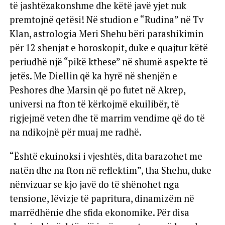
të jashtëzakonshme dhe këtë javë yjet nuk
premtojnë qetësi! Në studion e “Rudina” në Tv
Klan, astrologia Meri Shehu bëri parashikimin
për 12 shenjat e horoskopit, duke e quajtur këtë
periudhë një “pikë kthese” në shumë aspekte të
jetës. Me Diellin që ka hyrë në shenjën e
Peshores dhe Marsin që po futet në Akrep,
universi na fton të kërkojmë ekuilibër, të
rigjejmë veten dhe të marrim vendime që do të
na ndikojnë për muaj me radhë.
“Është ekuinoksi i vjeshtës, dita barazohet me
natën dhe na fton në reflektim”, tha Shehu, duke
nënvizuar se kjo javë do të shënohet nga
tensione, lëvizje të papritura, dinamizëm në
marrëdhënie dhe sfida ekonomike. Për disa