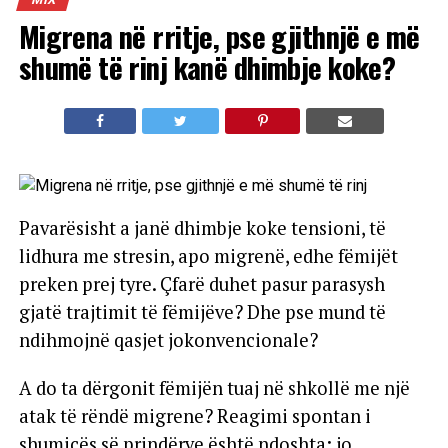
Migrena në rritje, pse gjithnjë e më
shumë të rinj kanë dhimbje koke?
Pavarësisht a janë dhimbje koke tensioni, të
lidhura me stresin, apo migrenë, edhe fëmijët
preken prej tyre. Çfarë duhet pasur parasysh
gjatë trajtimit të fëmijëve? Dhe pse mund të
ndihmojnë qasjet jokonvencionale?
A do ta dërgonit fëmijën tuaj në shkollë me një
atak të rëndë migrene? Reagimi spontan i
shumicës së prindërve është ndoshta: jo.