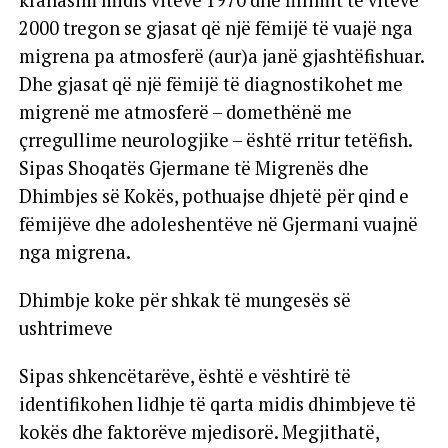
krahasim midis viteve 1970 dhe fillimit të viteve
2000 tregon se gjasat që një fëmijë të vuajë nga
migrena pa atmosferë (aur)a janë gjashtëfishuar.
Dhe gjasat që një fëmijë të diagnostikohet me
migrenë me atmosferë – domethënë me
çrregullime neurologjike – është rritur tetëfish.
Sipas Shoqatës Gjermane të Migrenës dhe
Dhimbjes së Kokës, pothuajse dhjetë për qind e
fëmijëve dhe adoleshentëve në Gjermani vuajnë
nga migrena.
Dhimbje koke për shkak të mungesës së
ushtrimeve
Sipas shkencëtarëve, është e vështirë të
identifikohen lidhje të qarta midis dhimbjeve të
kokës dhe faktorëve mjedisorë. Megjithatë,