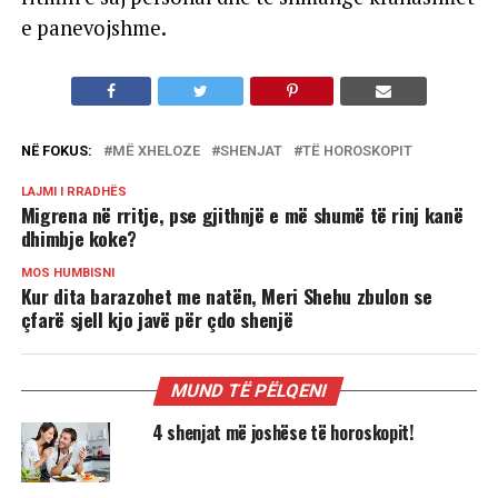
e panevojshme.
NË FOKUS:
MË XHELOZE
SHENJAT
TË HOROSKOPIT
LAJMI I RRADHËS
Migrena në rritje, pse gjithnjë e më shumë të rinj kanë
dhimbje koke?
MOS HUMBISNI
Kur dita barazohet me natën, Meri Shehu zbulon se
çfarë sjell kjo javë për çdo shenjë
MUND TË PËLQENI
4 shenjat më joshëse të horoskopit!