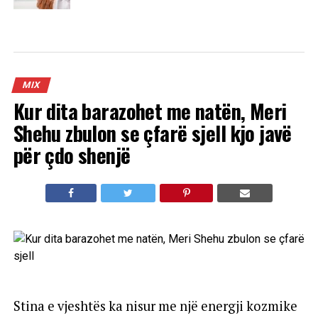
MIX
Kur dita barazohet me natën, Meri
Shehu zbulon se çfarë sjell kjo javë
për çdo shenjë
Stina e vjeshtës ka nisur me një energji kozmike