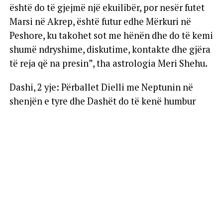
është do të gjejmë një ekuilibër, por nesër futet
Marsi në Akrep, është futur edhe Mërkuri në
Peshore, ku takohet sot me hënën dhe do të kemi
shumë ndryshime, diskutime, kontakte dhe gjëra
të reja që na presin”, tha astrologia Meri Shehu.
Dashi, 2 yje: Përballet Dielli me Neptunin në
shenjën e tyre dhe Dashët do të kenë humbur
besimin tek miqtë dhe shokët, se ku ata i kanë
qëllimet e tyre. Duket sikur sistemi ka dalë jashtë
rrugës së duhur. Por, një gjë e mirë do të ndodhë,
sepse Marsi në Akrep do u japë një tendencë
ekonomie në rritje. Nuk themi që kjo javë do japë
avantazhe, por ditët pas kësaj jave tentojnë për
një lëvizje dhe iniciativë të mirë në rrafshin
ekonomik. Në aspektin personal nuk do të jenë