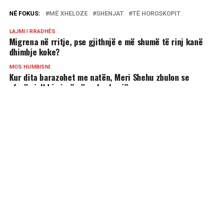
NË FOKUS:
MË XHELOZE
SHENJAT
TË HOROSKOPIT
LAJMI I RRADHËS
Migrena në rritje, pse gjithnjë e më shumë të rinj kanë
dhimbje koke?
MOS HUMBISNI
Kur dita barazohet me natën, Meri Shehu zbulon se
çfarë sjell kjo javë për çdo shenjë
MUND TË PËLQENI
4 shenjat më joshëse të horoskopit!
Shenjat që tregojnë se vuani nga ankthi –
Kujdesi që ju duhet
3 shenjat më kreative të horoskopit