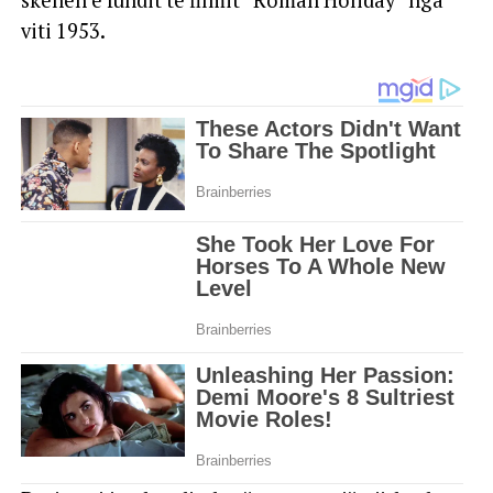
skenën e fundit të filmit “Roman Holiday” nga
viti 1953.