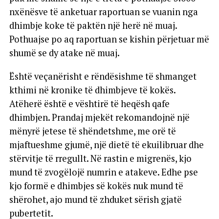
nxënësve të anketuar raportuan se vuanin nga
dhimbje koke të paktën një herë në muaj.
Pothuajse po aq raportuan se kishin përjetuar më
shumë se dy atake në muaj.
Është veçanërisht e rëndësishme të shmanget
kthimi në kronike të dhimbjeve të kokës.
Atëherë është e vështirë të heqësh qafe
dhimbjen. Prandaj mjekët rekomandojnë një
mënyrë jetese të shëndetshme, me orë të
mjaftueshme gjumë, një dietë të ekuilibruar dhe
stërvitje të rregullt. Në rastin e migrenës, kjo
mund të zvogëlojë numrin e atakeve. Edhe pse
kjo formë e dhimbjes së kokës nuk mund të
shërohet, ajo mund të zhduket sërish gjatë
pubertetit.