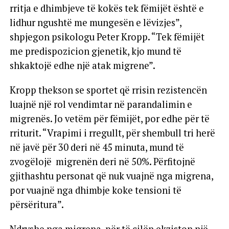
rritja e dhimbjeve të kokës tek fëmijët është e
lidhur ngushtë me mungesën e lëvizjes”,
shpjegon psikologu Peter Kropp. “Tek fëmijët
me predispozicion gjenetik, kjo mund të
shkaktojë edhe një atak migrene”.
Kropp thekson se sportet që rrisin rezistencën
luajnë një rol vendimtar në parandalimin e
migrenës. Jo vetëm për fëmijët, por edhe për të
rriturit. “Vrapimi i rregullt, për shembull tri herë
në javë për 30 deri në 45 minuta, mund të
zvogëlojë migrenën deri në 50%. Përfitojnë
gjithashtu personat që nuk vuajnë nga migrena,
por vuajnë nga dhimbje koke tensioni të
përsëritura”.
Ndryshe nga migrena, për të cilën ekziston një