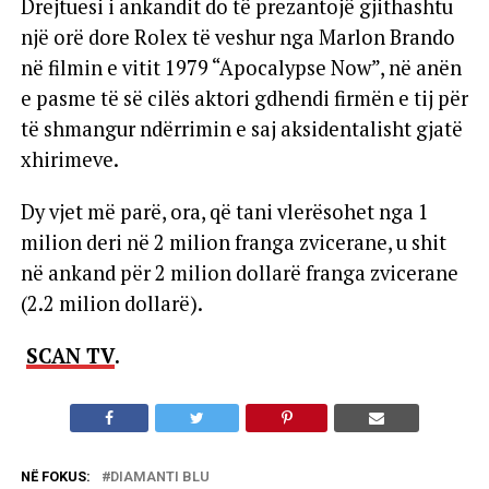
Drejtuesi i ankandit do të prezantojë gjithashtu
një orë dore Rolex të veshur nga Marlon Brando
në filmin e vitit 1979 “Apocalypse Now”, në anën
e pasme të së cilës aktori gdhendi firmën e tij për
të shmangur ndërrimin e saj aksidentalisht gjatë
xhirimeve.
Dy vjet më parë, ora, që tani vlerësohet nga 1
milion deri në 2 milion franga zvicerane, u shit
në ankand për 2 milion dollarë franga zvicerane
(2.2 milion dollarë).
SCAN TV
.
NË FOKUS:
DIAMANTI BLU