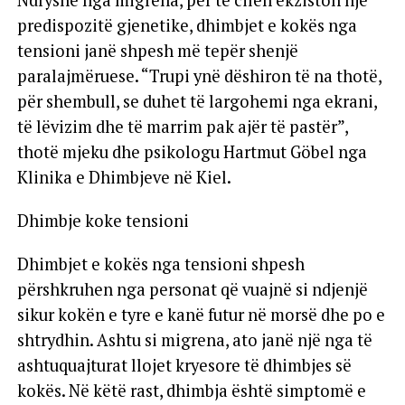
predispozitë gjenetike, dhimbjet e kokës nga
tensioni janë shpesh më tepër shenjë
paralajmëruese. “Trupi ynë dëshiron të na thotë,
për shembull, se duhet të largohemi nga ekrani,
të lëvizim dhe të marrim pak ajër të pastër”,
thotë mjeku dhe psikologu Hartmut Göbel nga
Klinika e Dhimbjeve në Kiel.
Dhimbje koke tensioni
Dhimbjet e kokës nga tensioni shpesh
përshkruhen nga personat që vuajnë si ndjenjë
sikur kokën e tyre e kanë futur në morsë dhe po e
shtrydhin. Ashtu si migrena, ato janë një nga të
ashtuquajturat llojet kryesore të dhimbjes së
kokës. Në këtë rast, dhimbja është simptomë e