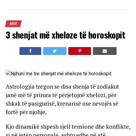
MIX
3 shenjat më xheloze të horoskopit
Astrologjia tregon se disa shenja të zodiakut
janë më të prirura të përjetojnë xhelozi, për
shkak të pasigurisë, krenarisë ose nevojës së
fortë për njohje.
Kjo dinamikë shpesh sjell tensione dhe konflikte,
si në jetën personale, ashtu edhe në atë