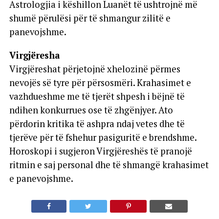
Astrologjia i këshillon Luanët të ushtrojnë më
shumë përulësi për të shmangur zilitë e
panevojshme.
Virgjëresha
Virgjëreshat përjetojnë xhelozinë përmes
nevojës së tyre për përsosmëri. Krahasimet e
vazhdueshme me të tjerët shpesh i bëjnë të
ndihen konkurrues ose të zhgënjyer. Ato
përdorin kritika të ashpra ndaj vetes dhe të
tjerëve për të fshehur pasiguritë e brendshme.
Horoskopi i sugjeron Virgjëreshës të pranojë
ritmin e saj personal dhe të shmangë krahasimet
e panevojshme.