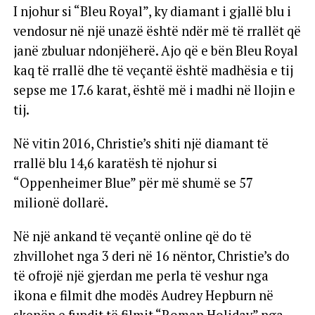
I njohur si “Bleu Royal”, ky diamant i gjallë blu i
vendosur në një unazë është ndër më të rrallët që
janë zbuluar ndonjëherë. Ajo që e bën Bleu Royal
kaq të rrallë dhe të veçantë është madhësia e tij
sepse me 17.6 karat, është më i madhi në llojin e
tij.
Në vitin 2016, Christie’s shiti një diamant të
rrallë blu 14,6 karatësh të njohur si
“Oppenheimer Blue” për më shumë se 57
milionë dollarë.
Në një ankand të veçantë online që do të
zhvillohet nga 3 deri në 16 nëntor, Christie’s do
të ofrojë një gjerdan me perla të veshur nga
ikona e filmit dhe modës Audrey Hepburn në