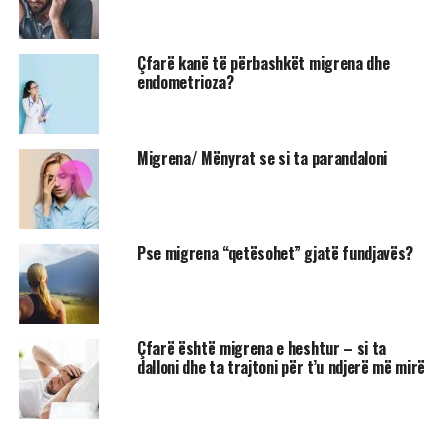
Çfarë kanë të përbashkët migrena dhe
endometrioza?
Migrena/ Mënyrat se si ta parandaloni
Pse migrena “qetësohet” gjatë fundjavës?
Çfarë është migrena e heshtur – si ta
dalloni dhe ta trajtoni për t’u ndjerë më mirë