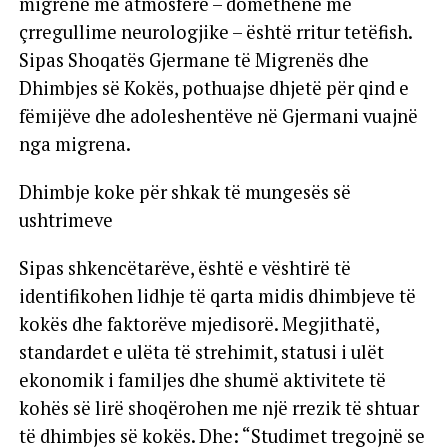
migrenë me atmosferë – domethënë me
çrregullime neurologjike – është rritur tetëfish.
Sipas Shoqatës Gjermane të Migrenës dhe
Dhimbjes së Kokës, pothuajse dhjetë për qind e
fëmijëve dhe adoleshentëve në Gjermani vuajnë
nga migrena.
Dhimbje koke për shkak të mungesës së
ushtrimeve
Sipas shkencëtarëve, është e vështirë të
identifikohen lidhje të qarta midis dhimbjeve të
kokës dhe faktorëve mjedisorë. Megjithatë,
standardet e ulëta të strehimit, statusi i ulët
ekonomik i familjes dhe shumë aktivitete të
kohës së lirë shoqërohen me një rrezik të shtuar
të dhimbjes së kokës. Dhe: “Studimet tregojnë se