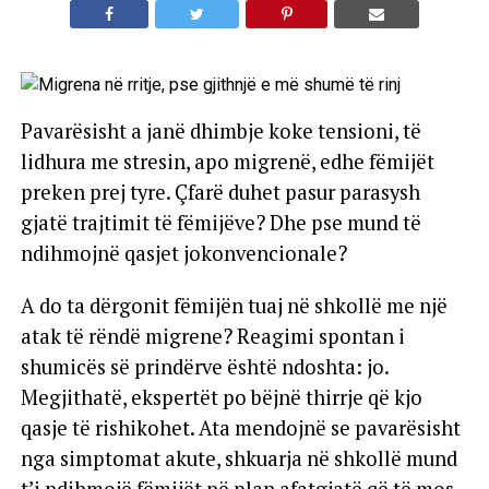
Pavarësisht a janë dhimbje koke tensioni, të
lidhura me stresin, apo migrenë, edhe fëmijët
preken prej tyre. Çfarë duhet pasur parasysh
gjatë trajtimit të fëmijëve? Dhe pse mund të
ndihmojnë qasjet jokonvencionale?
A do ta dërgonit fëmijën tuaj në shkollë me një
atak të rëndë migrene? Reagimi spontan i
shumicës së prindërve është ndoshta: jo.
Megjithatë, ekspertët po bëjnë thirrje që kjo
qasje të rishikohet. Ata mendojnë se pavarësisht
nga simptomat akute, shkuarja në shkollë mund
t’i ndihmojë fëmijët në plan afatgjatë që të mos