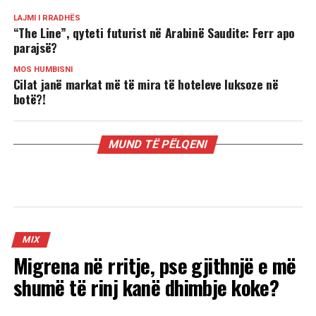
LAJMI I RRADHËS
“The Line”, qyteti futurist në Arabinë Saudite: Ferr apo
parajsë?
MOS HUMBISNI
Cilat janë markat më të mira të hoteleve luksoze në
botë?!
MUND TË PËLQENI
MIX
Migrena në rritje, pse gjithnjë e më
shumë të rinj kanë dhimbje koke?