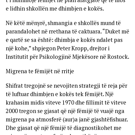
e lidhin shkollën me dhimbjen e kokës.
Në këtë mënyrë, shmangia e shkollës mund të
parandalohet në rrethana të caktuara. “Duket më
e qartë se sa është: dhimbja e kokës ndalet pas
një kohe,” shpjegon Peter Kropp, drejtor i
Institutit për Psikologjinë Mjekësore në Rostock.
Migrena te fëmijët në rritje
Shifrat tregojnë se nevojiten strategji të reja për
të luftuar dhimbjen e kokës tek fëmijët. Një
krahasim midis viteve 1970 dhe fillimit të viteve
2000 tregon se gjasat që një fëmijë të vuajë nga
migrena pa atmosferë (aur)a janë gjashtëfishuar.
Dhe gjasat që një fëmijë të diagnostikohet me