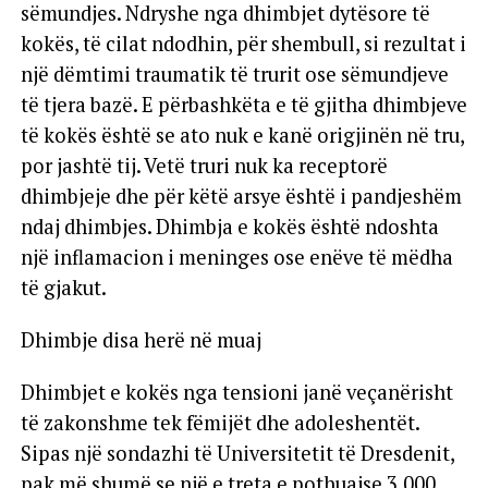
sëmundjes. Ndryshe nga dhimbjet dytësore të
kokës, të cilat ndodhin, për shembull, si rezultat i
një dëmtimi traumatik të trurit ose sëmundjeve
të tjera bazë. E përbashkëta e të gjitha dhimbjeve
të kokës është se ato nuk e kanë origjinën në tru,
por jashtë tij. Vetë truri nuk ka receptorë
dhimbjeje dhe për këtë arsye është i pandjeshëm
ndaj dhimbjes. Dhimbja e kokës është ndoshta
një inflamacion i meninges ose enëve të mëdha
të gjakut.
Dhimbje disa herë në muaj
Dhimbjet e kokës nga tensioni janë veçanërisht
të zakonshme tek fëmijët dhe adoleshentët.
Sipas një sondazhi të Universitetit të Dresdenit,
pak më shumë se një e treta e pothuajse 3.000