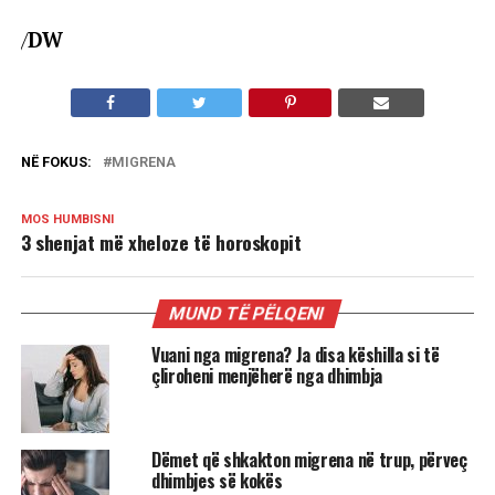
/
DW
NË FOKUS:
MIGRENA
MOS HUMBISNI
3 shenjat më xheloze të horoskopit
MUND TË PËLQENI
Vuani nga migrena? Ja disa këshilla si të
çliroheni menjëherë nga dhimbja
Dëmet që shkakton migrena në trup, përveç
dhimbjes së kokës