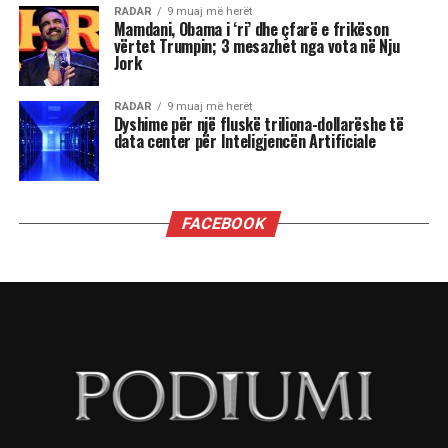
së Mamdanit, kryetarit të ri të bashkisë së Nju
Jorkut, Socialist Demokrat, dhe sukseseve të tjera
të Partisë Progresive në zgjedhjet e 4 nëntorit,
nga fitimi i posteve të guvernatorëve të
Virxhinias dhe Nju Xhersit deri te fitorja në
referendum në Kaliforni, këto tre fronte do të
jenë vendimtare, një vit nga tani, në zgjedhjet e
mesit të mandatit që mund ta privojnë Trumpin
nga kontrolli i Kongresit.
Fitorja e madhe e Mamdanit, me mobilizimin e
mbi 100 mijë vullnetarëve, përfaqëson një
injeksion të jashtëzakonshëm energjie për një
parti të krahut të majtë që deri më tani është
dekurajuar dhe çorientuar nga kthimi i Donald
Trump dhe axhenda e tij autoritare.