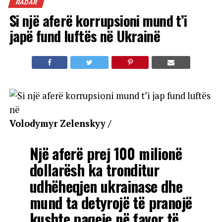
RADAR
Si një aferë korrupsioni mund t’i
japë fund luftës në Ukrainë
Volodymyr Zelenskyy /
Një aferë prej 100 milionë
dollarësh ka tronditur
udhëheqjen ukrainase dhe
mund ta detyrojë të pranojë
kushte paqeje në favor të