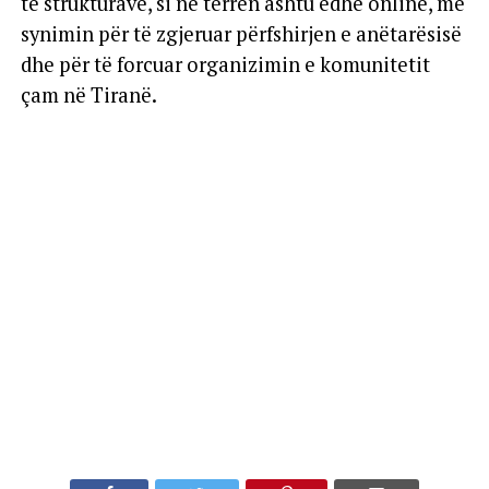
të strukturave, si në terren ashtu edhe online, me
synimin për të zgjeruar përfshirjen e anëtarësisë
dhe për të forcuar organizimin e komunitetit
çam në Tiranë.