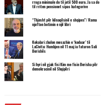
rroga minimale do të jetë 500 euro. Ja sa do
të rriten pensionet sipas kategorive
“Thjesht për kënaqësinë e shqipes”/ Rama
njofton botimin e një libri
Kokalari zbulon mesazhin e ‘koduar’ të
LaCivita: Humbjen në 11 maj ia faturon Sali
Berishës
Si hyri në gjak fisi Kim me fisin Berisha për
demokracinë në Shqipëri