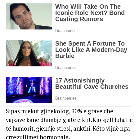
Sipas mjekut gjinekolog, 90% e grave dhe
vajzave kanë dhimbje gjatë ciklit.Kjo sjell luhatje
të humorit, gjendje stresi, ankthi. Këto vijnë nga
çrregullimet hormonale.