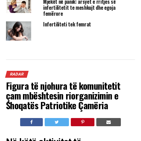
Mjekët në panik: arsyet e rritjes së
infertilitetit te meshkujt dhe egoja
femërore
Infertiliteti tek femrat
RADAR
Figura të njohura të komunitetit
çam mbështesin riorganizimin e
Shoqatës Patriotike Çamëria