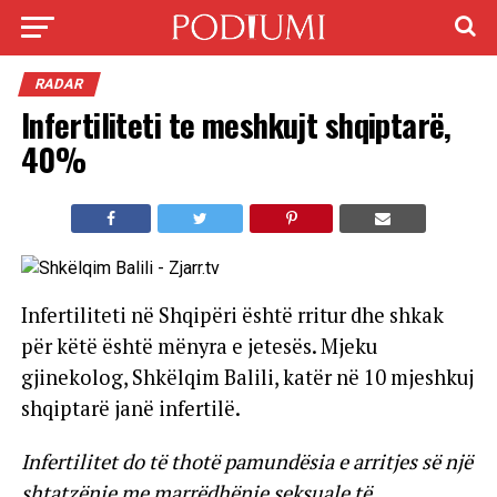
RADAR
Infertiliteti te meshkujt shqiptarë,
40%
Infertiliteti në Shqipëri është rritur dhe shkak
për këtë është mënyra e jetesës. Mjeku
gjinekolog, Shkëlqim Balili, katër në 10 mjeshkuj
shqiptarë janë infertilë.
Infertilitet do të thotë pamundësia e arritjes së një
shtatzënie me marrëdhënie seksuale të