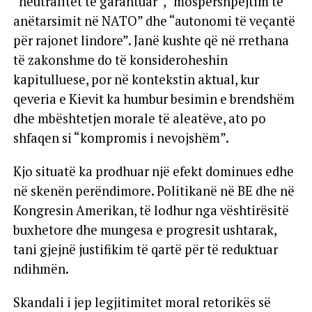
“neutralitet të garantuar”, “mospërshpejtim të
anëtarsimit në NATO” dhe “autonomi të veçantë
për rajonet lindore”. Janë kushte që në rrethana
të zakonshme do të konsideroheshin
kapitulluese, por në kontekstin aktual, kur
qeveria e Kievit ka humbur besimin e brendshëm
dhe mbështetjen morale të aleatëve, ato po
shfaqen si “kompromis i nevojshëm”.
Kjo situatë ka prodhuar një efekt dominues edhe
në skenën perëndimore. Politikanë në BE dhe në
Kongresin Amerikan, të lodhur nga vështirësitë
buxhetore dhe mungesa e progresit ushtarak,
tani gjejnë justifikim të qartë për të reduktuar
ndihmën.
Skandali i jep legjitimitet moral retorikës së