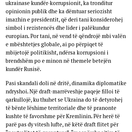
ukrainase kundër-korrupsionit, ka tronditur
opinionin publik dhe ka dëmtuar seriozisht
imazhin e presidentit, që deri tani konsiderohej
simbol i rezistencës dhe lider i palëkundur
europian. Por tani, në vend të qëndrojë mbi valën
e mbështetjes globale, ai po përpiqet të
mbijetojë politikisht, ndërsa korrupsioni i
brendshëm po e minon në themele betejën
kundër Rusisë.
Pasi skandali doli në dritë, dinamika diplomatike
ndryshoi. Një draft-marrëveshje paqeje filloi të
qarkullojë, ku thuhet se Ukraina do të detyrohej
të bënte lëshime territoriale dhe të pranonte
kushte të favorshme për Kremlinin. Për herë të
parë pas dy vitesh lufte, në këtë draft flitet për