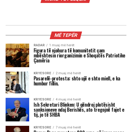
RADAR
Mamdani, Obama i ‘ri’ dhe çfarë e
frikëson vërtet Trumpin; 3 mesazhet
nga vota në Nju Jork
Shkruar nga Massimo Gaggi