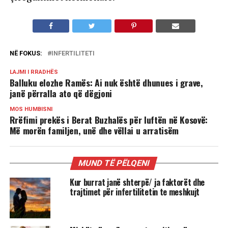
NË FOKUS:
INFERTILITETI
LAJMI I RRADHËS
Balluku elozhe Ramës: Ai nuk është dhunues i grave,
janë përralla ato që dëgjoni
MOS HUMBISNI
Rrëfimi prekës i Berat Buzhalës për luftën në Kosovë:
Më morën familjen, unë dhe vëllai u arratisëm
MUND TË PËLQENI
Kur burrat janë shterpë/ ja faktorët dhe
trajtimet për infertilitetin te meshkujt