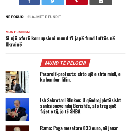
NË FOKUS:
LAJMET E FUNDIT
MOS HUMBISNI
Si një aferë korrupsioni mund t’i japë fund luftës në
Ukrainë
MUND TË PËLQENI
Pasarelë-protesta: shto ujë e shto miell, e
ka humbur fillin.
Ish Sekretari Blinken: U qëndroj plotësisht
sanksioneve ndaj Berishës, ato tregojnë
fajet e tij, jo të SHBA
Rama: Paga mesatare 833 euro, në janar