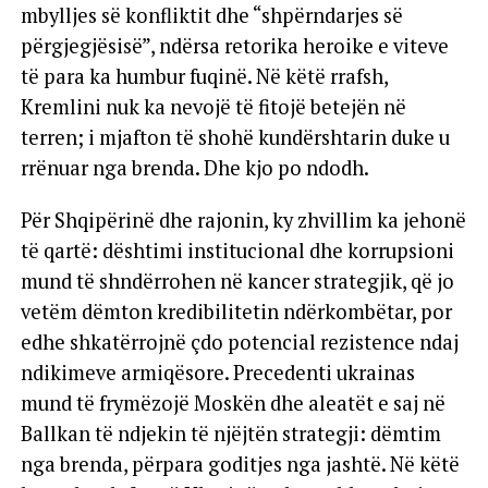
mbylljes së konfliktit dhe “shpërndarjes së
përgjegjësisë”, ndërsa retorika heroike e viteve
të para ka humbur fuqinë. Në këtë rrafsh,
Kremlini nuk ka nevojë të fitojë betejën në
terren; i mjafton të shohë kundërshtarin duke u
rrënuar nga brenda. Dhe kjo po ndodh.
Për Shqipërinë dhe rajonin, ky zhvillim ka jehonë
të qartë: dështimi institucional dhe korrupsioni
mund të shndërrohen në kancer strategjik, që jo
vetëm dëmton kredibilitetin ndërkombëtar, por
edhe shkatërrojnë çdo potencial rezistence ndaj
ndikimeve armiqësore. Precedenti ukrainas
mund të frymëzojë Moskën dhe aleatët e saj në
Ballkan të ndjekin të njëjtën strategji: dëmtim
nga brenda, përpara goditjes nga jashtë. Në këtë