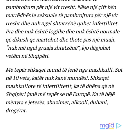
pambrojtura për një vit rresht. Nëse një çift bën
marrëdhënie seksuale të pambrojtura për një vit
rresht dhe nuk ngel shtatzënë quhet infertilitet.
Pra dhe nuk është logjike dhe nuk është normale
që dikush që martohet dhe thotë pas një muaji,
“nuk më ngel gruaja shtatzënë”, kjo dëgjohet
vetëm në Shqipëri.
Më tepër shkaqet mund të jenë nga mashkulli. Sot
në 10 veta, katër nuk kanë mundësi. Shkaqet
mashkullore të infertilitetit, ka të dhëna që në
Shqipëri janë më tepër se në Europë. Ka të bëjë
mënyra e jetesës, abuzimet, alkooli, duhani,
drogërat.