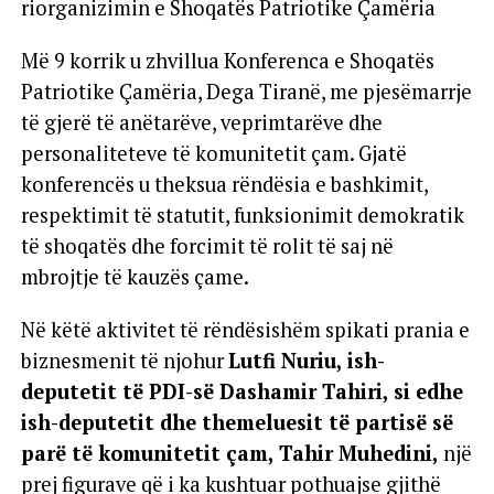
riorganizimin e Shoqatës Patriotike Çamëria
Më 9 korrik u zhvillua Konferenca e Shoqatës
Patriotike Çamëria, Dega Tiranë, me pjesëmarrje
të gjerë të anëtarëve, veprimtarëve dhe
personaliteteve të komunitetit çam. Gjatë
konferencës u theksua rëndësia e bashkimit,
respektimit të statutit, funksionimit demokratik
të shoqatës dhe forcimit të rolit të saj në
mbrojtje të kauzës çame.
Në këtë aktivitet të rëndësishëm spikati prania e
biznesmenit të njohur
Lutfi Nuriu, ish-
deputetit të PDI-së Dashamir Tahiri, si edhe
ish-deputetit dhe themeluesit të partisë së
parë të komunitetit çam, Tahir Muhedini,
një
prej figurave që i ka kushtuar pothuajse gjithë