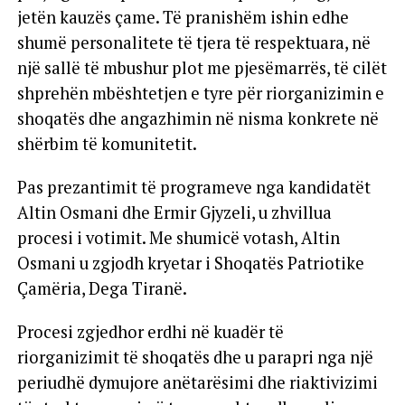
jetën kauzës çame. Të pranishëm ishin edhe
shumë personalitete të tjera të respektuara, në
një sallë të mbushur plot me pjesëmarrës, të cilët
shprehën mbështetjen e tyre për riorganizimin e
shoqatës dhe angazhimin në nisma konkrete në
shërbim të komunitetit.
Pas prezantimit të programeve nga kandidatët
Altin Osmani dhe Ermir Gjyzeli, u zhvillua
procesi i votimit. Me shumicë votash, Altin
Osmani u zgjodh kryetar i Shoqatës Patriotike
Çamëria, Dega Tiranë.
Procesi zgjedhor erdhi në kuadër të
riorganizimit të shoqatës dhe u parapri nga një
periudhë dymujore anëtarësimi dhe riaktivizimi