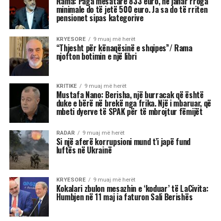
Fitorja e Mamdanit duhet të
trajtohet me kujdes nga
Partia Demokratike. Ajo ka
rizbuluar aftësitë e
ndërmjetësimit agresiv të
Barack Obamës, duke
shfrytëzuar shqetësimet e
votuesve në lidhje me
ekonominë përpara
zgjedhjeve të mesit të
mandatit…
Tenda e madhe, kostoja e lartë e jetesës,
rregullat në ndryshim të lojës: në dritën e fitores