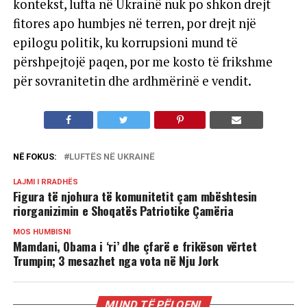
kontekst, lufta në Ukrainë nuk po shkon drejt
fitores apo humbjes në terren, por drejt një
epilogu politik, ku korrupsioni mund të
përshpejtojë paqen, por me kosto të frikshme
për sovranitetin dhe ardhmërinë e vendit.
NË FOKUS:
LUFTËS NË UKRAINË
LAJMI I RRADHËS
Figura të njohura të komunitetit çam mbështesin
riorganizimin e Shoqatës Patriotike Çamëria
MOS HUMBISNI
Mamdani, Obama i ‘ri’ dhe çfarë e frikëson vërtet
Trumpin; 3 mesazhet nga vota në Nju Jork
MUND TË PËLQENI