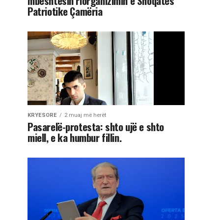
mbështesin riorganizimin e Shoqatës
Patriotike Çamëria
KRYESORE
2 muaj më herët
Pasarelë-protesta: shto ujë e shto
miell, e ka humbur fillin.