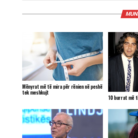
MUND
Mënyrat më të mira për rënien në peshë
tek meshkujt
10 burrat më t
shkencës