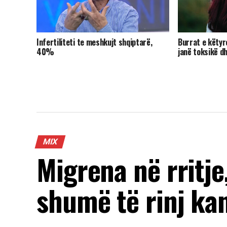
Infertiliteti te meshkujt shqiptarë,
Burrat e këtyr
40%
janë toksikë d
MIX
Migrena në rritje
shumë të rinj ka