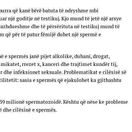
burra që kanë bërë batuta të ndryshme mbi
r një goditje në testikuj. Kjo mund të jetë një arsye
ë vazhdueshme dhe të përsërituta në testikuj mund të
 që për të patur fëmijë duhet një spermë e
ë e spermës janë pijet alkolike, duhani, drogat,
ikatet, rrezet x, kanceri dhe trajtimet kundër tij,
dhe infeksionet seksuale. Problematikat e cilësisë së
ilitetit: sasia e spermës që ejakulohet ka gjithashtu
 39 milionë spermatozoidë. Kështu që nëse ke probleme
ë dhe cilësinë e spermës.