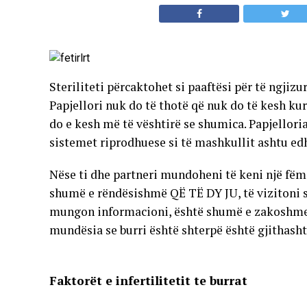
Steriliteti përcaktohet si paaftësi për të ngjizur
Papjellori nuk do të thotë që nuk do të kesh ku
do e kesh më të vështirë se shumica. Papjellor
sistemet riprodhuese si të mashkullit ashtu ed
Nëse ti dhe partneri mundoheni të keni një fëmi
shumë e rëndësishmë QË TË DY JU, të vizitoni s
mungon informacioni, është shumë e zakoshme, që
mundësia se burri është shterpë është gjithasht
Faktorët e infertilitetit te burrat