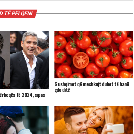
 TË PËLQENI
6 ushqimet që meshkujt duhet të hanë
çdo ditë
ërheqës të 2024, sipas