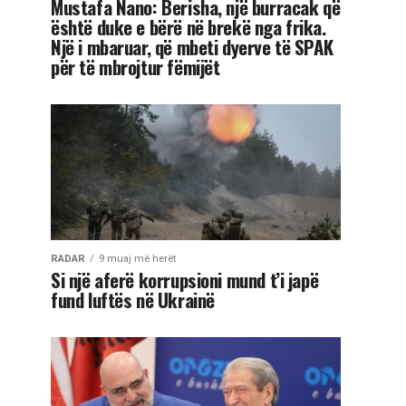
Mustafa Nano: Berisha, një burracak që
është duke e bërë në brekë nga frika.
Një i mbaruar, që mbeti dyerve të SPAK
për të mbrojtur fëmijët
RADAR
9 muaj më herët
Si një aferë korrupsioni mund t’i japë
fund luftës në Ukrainë