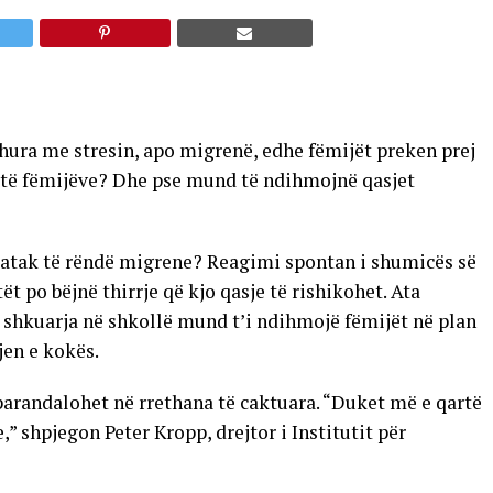
dhura me stresin, apo migrenë, edhe fëmijët preken prej
it të fëmijëve? Dhe pse mund të ndihmojnë qasjet
ë atak të rëndë migrene? Reagimi spontan i shumicës së
t po bëjnë thirrje që kjo qasje të rishikohet. Ata
shkuarja në shkollë mund t’i ndihmojë fëmijët në plan
jen e kokës.
arandalohet në rrethana të caktuara. “Duket më e qartë
,” shpjegon Peter Kropp, drejtor i Institutit për