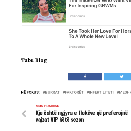
Tabu Blog
NË FOKUS:
BURRAT
FAKTORËT
INFERTILITETI
MESH
MOS HUMBISNI
Kjo është ngjyra e flokëve që preferojnë
vajzat VIP këtë sezon