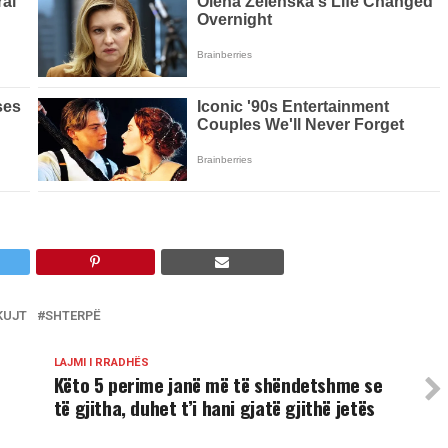
KUJT
SHTERPË
LAJMI I RRADHËS
Këto 5 perime janë më të shëndetshme se
të gjitha, duhet t’i hani gjatë gjithë jetës