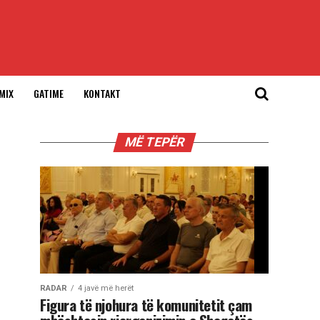
MIX
GATIME
KONTAKT
MË TEPËR
RADAR
4 javë më herët
Figura të njohura të komunitetit çam