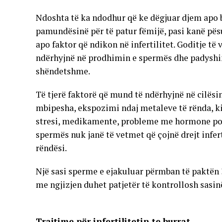
Ndoshta të ka ndodhur që ke dëgjuar djem apo 
pamundësinë për të patur fëmijë, pasi kanë pësua
apo faktor që ndikon në infertilitet. Goditje t
ndërhyjnë në prodhimin e spermës dhe padyshim
shëndetshme.
Të tjerë faktorë që mund të ndërhyjnë në cilësin
mbipesha, ekspozimi ndaj metaleve të rënda, kim
stresi, medikamente, probleme me hormone por 
spermës nuk janë të vetmet që çojnë drejt infert
rëndësi.
Një sasi sperme e ejakuluar përmban të paktën
me ngjizjen duhet patjetër të kontrollosh sasin
Trajtime për infertilitetin te burrat