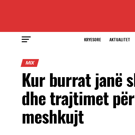
KRYESORE
AKTUALITET
MIX
Kur burrat janë s
dhe trajtimet për 
meshkujt