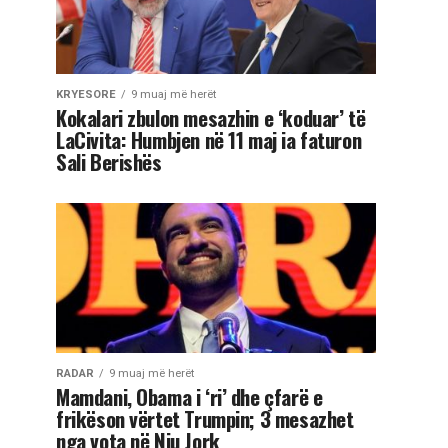
KRYESORE
9 muaj më herët
Kokalari zbulon mesazhin e ‘koduar’ të
LaCivita: Humbjen në 11 maj ia faturon
Sali Berishës
RADAR
9 muaj më herët
Mamdani, Obama i ‘ri’ dhe çfarë e
frikëson vërtet Trumpin; 3 mesazhet
nga vota në Nju Jork