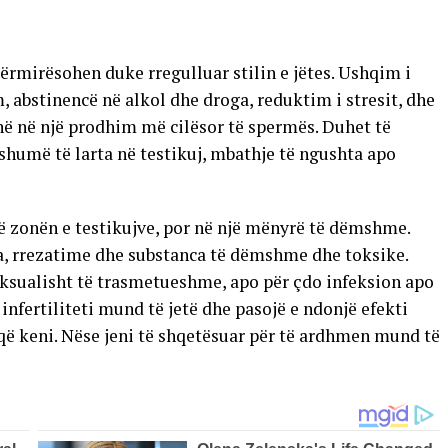
përmirësohen duke rregulluar stilin e jëtes. Ushqim i
, abstinencë në alkol dhe droga, reduktim i stresit, dhe
në në një prodhim më cilësor të spermës. Duhet të
humë të larta në testikuj, mbathje të ngushta apo
ë zonën e testikujve, por në një mënyrë të dëmshme.
a, rrezatime dhe substanca të dëmshme dhe toksike.
ksualisht të trasmetueshme, apo për çdo infeksion apo
infertiliteti mund të jetë dhe pasojë e ndonjë efekti
që keni. Nëse jeni të shqetësuar për të ardhmen mund të