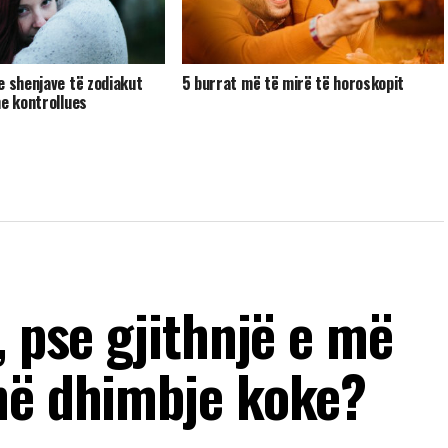
e shenjave të zodiakut
5 burrat më të mirë të horoskopit
he kontrollues
, pse gjithnjë e më
në dhimbje koke?