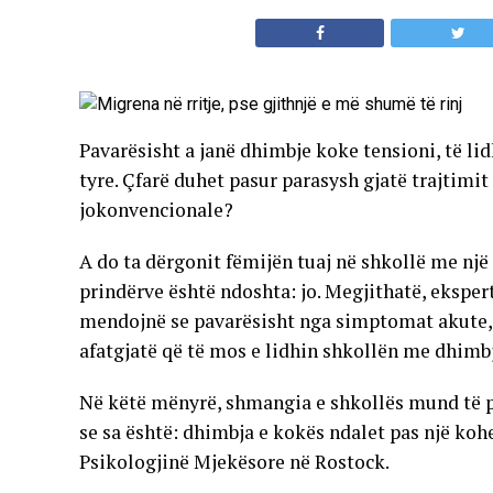
Pavarësisht a janë dhimbje koke tensioni, të li
tyre. Çfarë duhet pasur parasysh gjatë trajtim
jokonvencionale?
A do ta dërgonit fëmijën tuaj në shkollë me nj
prindërve është ndoshta: jo. Megjithatë, ekspertë
mendojnë se pavarësisht nga simptomat akute, 
afatgjatë që të mos e lidhin shkollën me dhimb
Në këtë mënyrë, shmangia e shkollës mund të p
se sa është: dhimbja e kokës ndalet pas një kohe
Psikologjinë Mjekësore në Rostock.