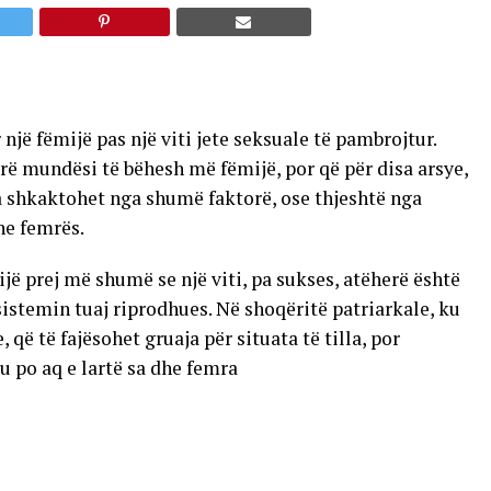
 një fëmijë pas një viti jete seksuale të pambrojtur.
rrë mundësi të bëhesh më fëmijë, por që për disa arsye,
ia shkaktohet nga shumë faktorë, ose thjeshtë nga
he femrës.
jë prej më shumë se një viti, pa sukses, atëherë është
istemin tuaj riprodhues. Në shoqëritë patriarkale, ku
 të fajësohet gruaja për situata të tilla, por
u po aq e lartë sa dhe femra