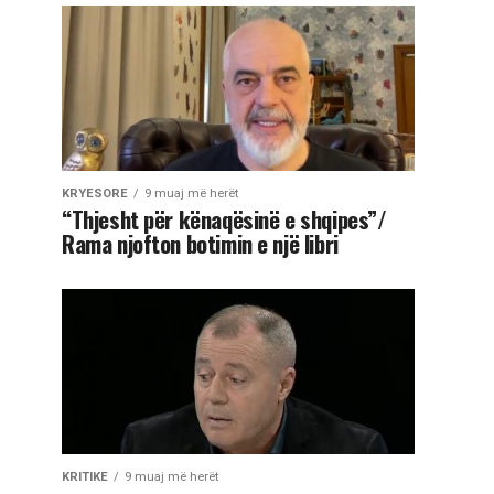
KRYESORE
9 muaj më herët
“Thjesht për kënaqësinë e shqipes”/
Rama njofton botimin e një libri
KRITIKE
9 muaj më herët