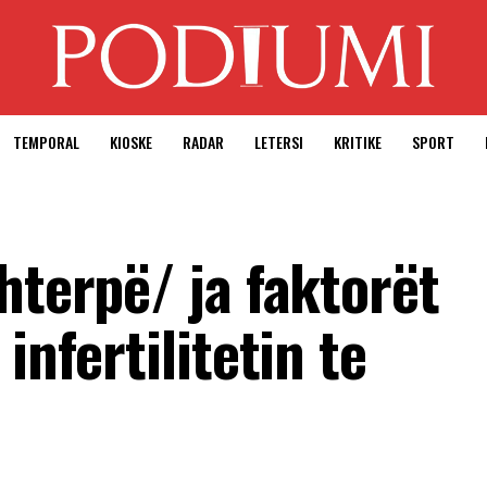
TEMPORAL
KIOSKE
RADAR
LETERSI
KRITIKE
SPORT
hterpë/ ja faktorët
infertilitetin te