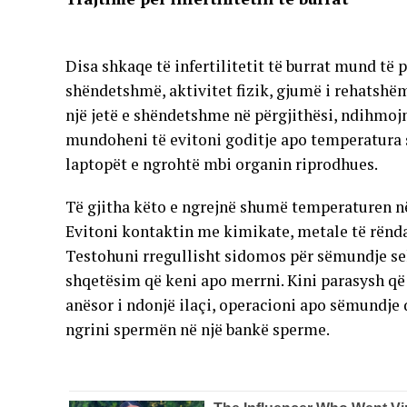
Disa shkaqe të infertilitetit të burrat mund të 
shëndetshmë, aktivitet fizik, gjumë i rehatshëm
një jetë e shëndetshme në përgjithësi, ndihmoj
mundoheni të evitoni goditje apo temperatura s
laptopët e ngrohtë mbi organin riprodhues.
Të gjitha këto e ngrejnë shumë temperaturen n
Evitoni kontaktin me kimikate, metale të rënd
Testohuni rregullisht sidomos për sëmundje se
shqetësim që keni apo merrni. Kini parasysh që 
anësor i ndonjë ilaçi, operacioni apo sëmundje 
ngrini spermën në një bankë sperme.