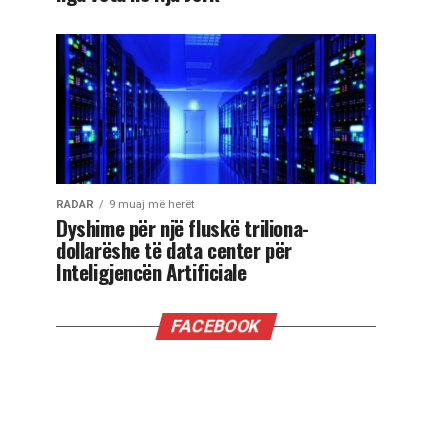
RADAR
9 muaj më herët
Dyshime për një fluskë triliona-
dollarëshe të data center për
Inteligjencën Artificiale
FACEBOOK