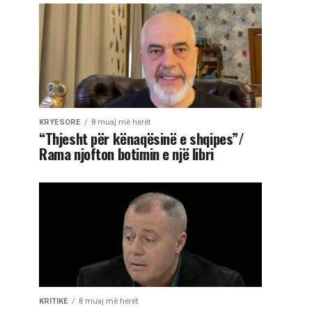
KRYESORE
8 muaj më herët
“Thjesht për kënaqësinë e shqipes”/
Rama njofton botimin e një libri
KRITIKE
8 muaj më herët