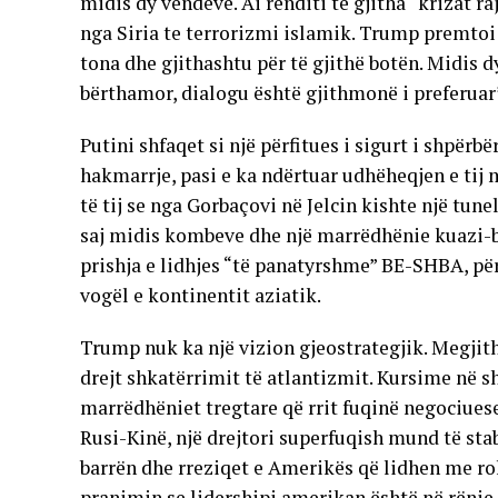
midis dy vendeve. Ai renditi të gjitha “krizat 
nga Siria te terrorizmi islamik. Trump premtoi 
tona dhe gjithashtu për të gjithë botën. Midis 
bërthamor, dialogu është gjithmonë i preferuar
Putini shfaqet si një përfitues i sigurt i shpër
hakmarrje, pasi e ka ndërtuar udhëheqjen e tij 
të tij se nga Gorbaçovi në Jelcin kishte një tune
saj midis kombeve dhe një marrëdhënie kuazi-
prishja e lidhjes “të panatyrshme” BE-SHBA, për 
vogël e kontinentit aziatik.
Trump nuk ka një vizion gjeostrategjik. Megjitha
drejt shkatërrimit të atlantizmit. Kursime në 
marrëdhëniet tregtare që rrit fuqinë negociues
Rusi-Kinë, një drejtori superfuqish mund të sta
barrën dhe rreziqet e Amerikës që lidhen me rol
pranimin se lidershipi amerikan është në rënie