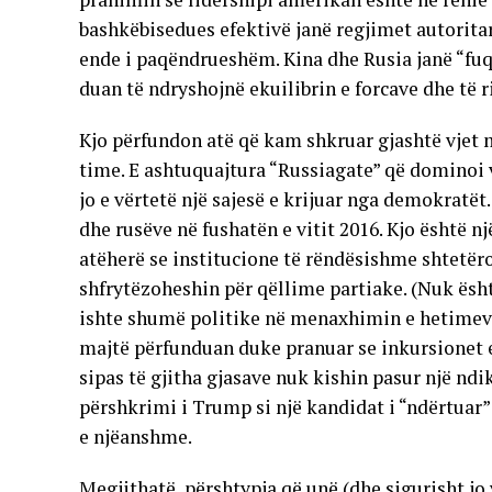
bashkëbisedues efektivë janë regjimet autoritare
ende i paqëndrueshëm. Kina dhe Rusia janë “fuq
duan të ndryshojnë ekuilibrin e forcave dhe të r
Kjo përfundon atë që kam shkruar gjashtë vjet m
time. E ashtuquajtura “Russiagate” që dominoi v
jo e vërtetë një sajesë e krijuar nga demokrat
dhe rusëve në fushatën e vitit 2016. Kjo është n
atëherë se institucione të rëndësishme shtetëro
shfrytëzoheshin për qëllime partiake. (Nuk ësht
ishte shumë politike në menaxhimin e hetimeve 
majtë përfunduan duke pranuar se inkursionet e 
sipas të gjitha gjasave nuk kishin pasur një nd
përshkrimi i Trump si një kandidat i “ndërtuar” 
e njëanshme.
Megjithatë, përshtypja që unë (dhe sigurisht j