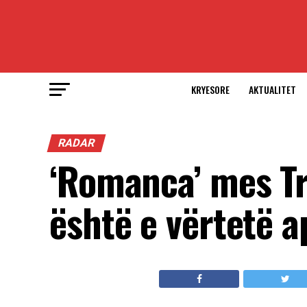
KRYESORE
AKTUALITET
RADAR
‘Romanca’ mes T
është e vërtetë 