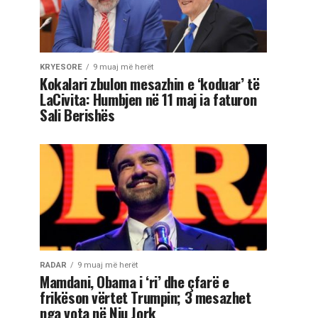
KRYESORE
9 muaj më herët
Kokalari zbulon mesazhin e ‘koduar’ të
LaCivita: Humbjen në 11 maj ia faturon
Sali Berishës
RADAR
9 muaj më herët
Mamdani, Obama i ‘ri’ dhe çfarë e
frikëson vërtet Trumpin; 3 mesazhet
nga vota në Nju Jork