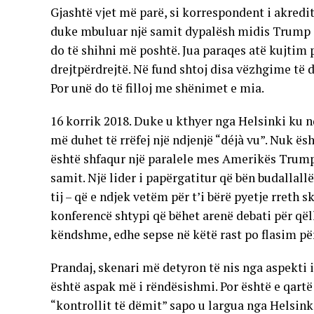
Gjashtë vjet më parë, si korrespondent i akredit
duke mbuluar një samit dypalësh midis Trump dh
do të shihni më poshtë. Jua paraqes atë kujtim 
drejtpërdrejtë. Në fund shtoj disa vëzhgime të 
Por unë do të filloj me shënimet e mia.
16 korrik 2018. Duke u kthyer nga Helsinki ku 
më duhet të rrëfej një ndjenjë “déjà vu”. Nuk ë
është shfaqur një paralele mes Amerikës Trumpi
samit. Një lider i papërgatitur që bën budallallë
tij – që e ndjek vetëm për t’i bërë pyetje rreth
konferencë shtypi që bëhet arenë debati për që
këndshme, edhe sepse në këtë rast po flasim për a
Prandaj, skenari më detyron të nis nga aspekti 
është aspak më i rëndësishmi. Por është e qartë
“kontrollit të dëmit” sapo u largua nga Helsin