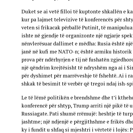
Duket se ai vetë filloi të kuptonte shkallën e k
kur pa lajmet televizive të konferencës për shty
veten si frikacak përballë Putinit, të manipulu
ishte në gjendje të organizonte një ngjarje spe
nënvlerësuar dallimet e mëdha: Rusia është një 
janë në kufi me NATO-n; është armiku historik 
prova për ndërhyrjen e tij në fushatën zgjedhor
një qëndrim krejtësisht të ndryshëm nga ai i Si
për dyshimet për marrëveshje të fshehtë. Ai i r
shkak të besimit të verbër që tregoi ndaj ish-sp
Le të lëmë politikën e brendshme dhe t’i ktheh
konferencë për shtyp, Trump arriti një pikë të ul
Russiagate. Pati shumë rrëmujë: heshtje të tur
jashtme; një ndjenjë e përgjithshme e frikës dhe
ky i fundit u shfaq si mjeshtri i vërtetë i lojës