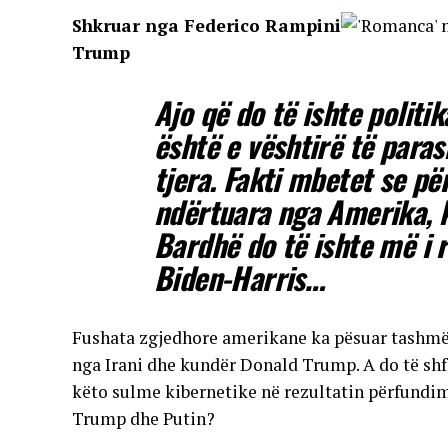
Shkruar nga Federico Rampini
Trump
Ajo që do të ishte politi
është e vështirë të paras
tjera. Fakti mbetet se pë
ndërtuara nga Amerika, kt
Bardhë do të ishte më i 
Biden-Harris…
Fushata zgjedhore amerikane ka pësuar tashmë n
nga Irani dhe kundër Donald Trump. A do të shf
këto sulme kibernetike në rezultatin përfundim
Trump dhe Putin?