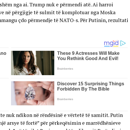
ryshëm nga ai. Trump nuk e përmendi atë. Ai harroi
e në përgjigje të sulmit të komplotuar nga Moska
 shmangu çdo përmendje të NATO-s. Për Putinin, rezultati
 nuk ndikon në rëndësinë e vërtetë të samitit. Putin
snjë arsye të fortë” për përkeqësimin e marrëdhënieve