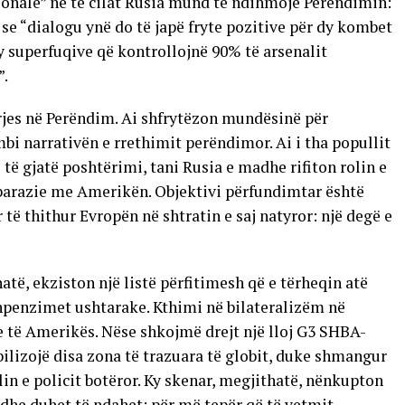
rajonale” në të cilat Rusia mund të ndihmojë Perëndimin:
se “dialogu ynë do të japë fryte pozitive për dy kombet
dy superfuqive që kontrollojnë 90% të arsenalit
”.
bërjes në Perëndim. Ai shfrytëzon mundësinë për
mbi narrativën e rrethimit perëndimor. Ai i tha popullit
l të gjatë poshtërimi, tani Rusia e madhe rifiton rolin e
barazie me Amerikën. Objektivi përfundimtar është
të thithur Evropën në shtratin e saj natyror: një degë e
të, ekziston një listë përfitimesh që e tërheqin atë
shpenzimet ushtarake. Kthimi në bilateralizëm në
e të Amerikës. Nëse shkojmë drejt një lloj G3 SHBA-
bilizojë disa zona të trazuara të globit, duke shmangur
in e policit botëror. Ky skenar, megjithatë, nënkupton
 dhe duhet të ndahet; për më tepër që të vetmit