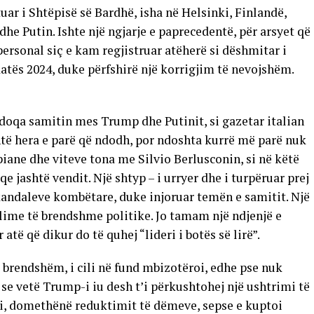
uar i Shtëpisë së Bardhë, isha në Helsinki, Finlandë,
e Putin. Ishte një ngjarje e paprecedentë, për arsyet që
personal siç e kam regjistruar atëherë si dëshmitar i
datës 2024, duke përfshirë një korrigjim të nevojshëm.
ndoqa samitin mes Trump dhe Putinit, si gazetar italian
shtë hera e parë që ndodh, por ndoshta kurrë më parë nuk
ane dhe viteve tona me Silvio Berlusconin, si në këtë
qe jashtë vendit. Një shtyp – i urryer dhe i turpëruar prej
 skandaleve kombëtare, duke injoruar temën e samitit. Një
llime të brendshme politike. Jo tamam një ndjenjë e
të që dikur do të quhej “lideri i botës së lirë”.
i brendshëm, i cili në fund mbizotëroi, edhe pse nuk
 se vetë Trump-i iu desh t’i përkushtohej një ushtrimi të
ki, domethënë reduktimit të dëmeve, sepse e kuptoi