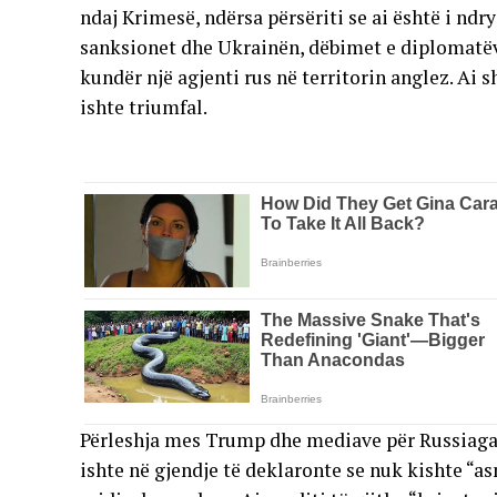
ndaj Krimesë, ndërsa përsëriti se ai është i nd
sanksionet dhe Ukrainën, dëbimet e diplomatëv
kundër një agjenti rus në territorin anglez. Ai
ishte triumfal.
Përleshja mes Trump dhe mediave për Russiagate
ishte në gjendje të deklaronte se nuk kishte “a