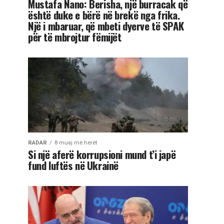
Mustafa Nano: Berisha, një burracak që
është duke e bërë në brekë nga frika.
Një i mbaruar, që mbeti dyerve të SPAK
për të mbrojtur fëmijët
RADAR
8 muaj më herët
Si një aferë korrupsioni mund t’i japë
fund luftës në Ukrainë