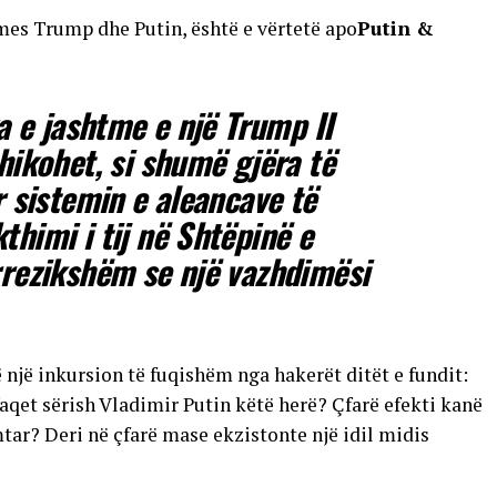
Putin &
ka e jashtme e një Trump II
hikohet, si shumë gjëra të
r sistemin e aleancave të
himi i tij në Shtëpinë e
rrezikshëm se një vazhdimësi
jë inkursion të fuqishëm nga hakerët ditët e fundit:
aqet sërish Vladimir Putin këtë herë? Çfarë efekti kanë
tar? Deri në çfarë mase ekzistonte një idil midis