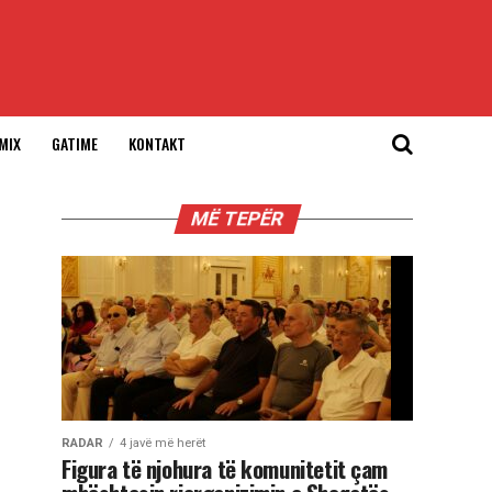
MIX
GATIME
KONTAKT
MË TEPËR
RADAR
4 javë më herët
Figura të njohura të komunitetit çam