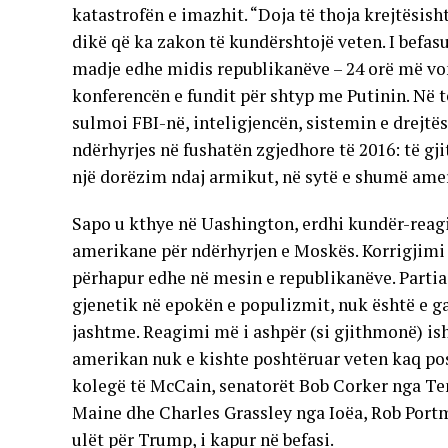
katastrofën e imazhit. “Doja të thoja krejtësis
dikë që ka zakon të kundërshtojë veten. I befa
madje edhe midis republikanëve – 24 orë më von
konferencën e fundit për shtyp me Putinin. Në t
sulmoi FBI-në, inteligjencën, sistemin e drejtësi
ndërhyrjes në fushatën zgjedhore të 2016: të gji
një dorëzim ndaj armikut, në sytë e shumë amer
Sapo u kthye në Uashington, erdhi kundër-reag
amerikane për ndërhyrjen e Moskës. Korrigjimi 
përhapur edhe në mesin e republikanëve. Partia 
gjenetik në epokën e populizmit, nuk është e g
jashtme. Reagimi më i ashpër (si gjithmonë) ish
amerikan nuk e kishte poshtëruar veten kaq pos
kolegë të McCain, senatorët Bob Corker nga Ten
Maine dhe Charles Grassley nga Ioëa, Rob Port
ulët për Trump, i kapur në befasi.