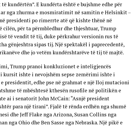
ht të kundërtën”. E kundërta është e bujshme edhe për
suar nga zhurma e mosmiratimit në samitin e Helsinkit –
ë presidenti po rimerrte atë që kishte thënë në
ë cilën, për ta përmbledhur dhe thjeshtuar, Trump
së të vendit të tij, duke përkrahur versionin rus të
tha gënjeshtra sipas tij. Një spektakël i paprecedentë,
ikanëve dhe jo vetëm kundërshtarëve të tij të majtë.
imi, Trump pranoi konkluzionet e inteligjencës
i kursit ishte i nevojshëm sepse zemërimi ishte i
e presidentit, edhe pse në grahmat e një lloj mutacioni
atshme të mbështesë kthesën rusofile në politikën e
te ai i senatorit John McCain: “Asnjë president
htër para një tirani”. Fjalë të rënda erdhën nga shumë
esi dhe Jeff Flake nga Arizona, Susan Collins nga
man nga Ohio dhe Ben Sasse nga Nebraska. Një pikë e