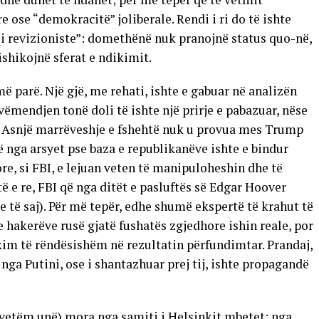
 ose “demokracitë” joliberale. Rendi i ri do të ishte
i revizioniste”: domethënë nuk pranojnë status quo-në,
ishikojnë sferat e ndikimit.
ë parë. Një gjë, me rehati, ishte e gabuar në analizën
ëmendjen tonë doli të ishte një prirje e pabazuar, nëse
ët. Asnjë marrëveshje e fshehtë nuk u provua mes Trump
jë nga arsyet pse baza e republikanëve ishte e bindur
re, si FBI, e lejuan veten të manipuloheshin dhe të
ë e re, FBI që nga ditët e pasluftës së Edgar Hoover
të saj). Për më tepër, edhe shumë ekspertë të krahut të
hakerëve rusë gjatë fushatës zgjedhore ishin reale, por
ikim të rëndësishëm në rezultatin përfundimtar. Prandaj,
nga Putini, ose i shantazhuar prej tij, ishte propagandë
o vetëm unë) mora nga samiti i Helsinkit mbetet: nga