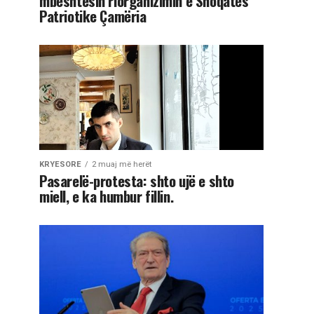
mbështesin riorganizimin e Shoqatës
Patriotike Çamëria
KRYESORE
2 muaj më herët
Pasarelë-protesta: shto ujë e shto
miell, e ka humbur fillin.