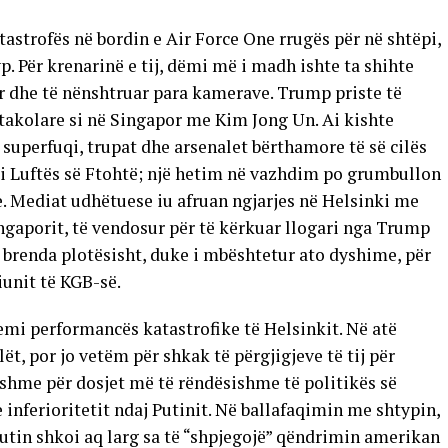
atastrofës në bordin e Air Force One rrugës për në shtëpi,
p. Për krenarinë e tij, dëmi më i madh ishte ta shihte
ar dhe të nënshtruar para kamerave. Trump priste të
ktakolare si në Singapor me Kim Jong Un. Ai kishte
superfuqi, trupat dhe arsenalet bërthamore të së cilës
i Luftës së Ftohtë; një hetim në vazhdim po grumbullon
e. Mediat udhëtuese iu afruan ngjarjes në Helsinki me
ngaporit, të vendosur për të kërkuar llogari nga Trump
a brenda plotësisht, duke i mbështetur ato dyshime, për
iunit të KGB-së.
emi performancës katastrofike të Helsinkit. Në atë
ët, por jo vetëm për shkak të përgjigjeve të tij për
pshme për dosjet më të rëndësishme të politikës së
 inferioritetit ndaj Putinit. Në ballafaqimin me shtypin,
: Putin shkoi aq larg sa të “shpjegojë” qëndrimin amerikan