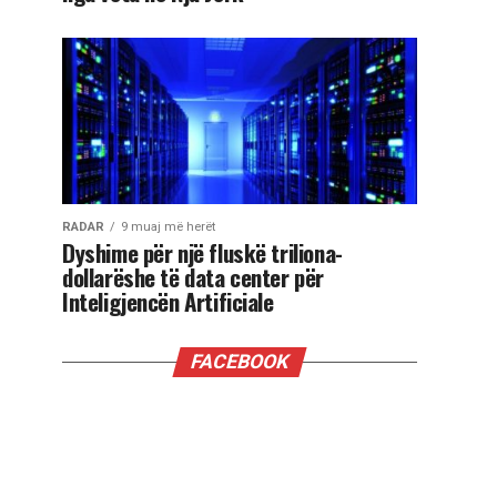
RADAR
9 muaj më herët
Dyshime për një fluskë triliona-
dollarëshe të data center për
Inteligjencën Artificiale
FACEBOOK