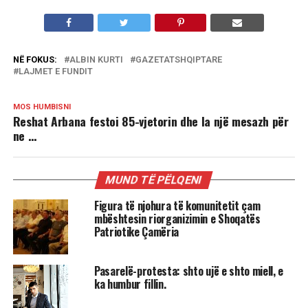
NË FOKUS:
ALBIN KURTI
GAZETATSHQIPTARE
LAJMET E FUNDIT
MOS HUMBISNI
Reshat Arbana festoi 85-vjetorin dhe la një mesazh për
ne …
MUND TË PËLQENI
Figura të njohura të komunitetit çam
mbështesin riorganizimin e Shoqatës
Patriotike Çamëria
Pasarelë-protesta: shto ujë e shto miell, e
ka humbur fillin.