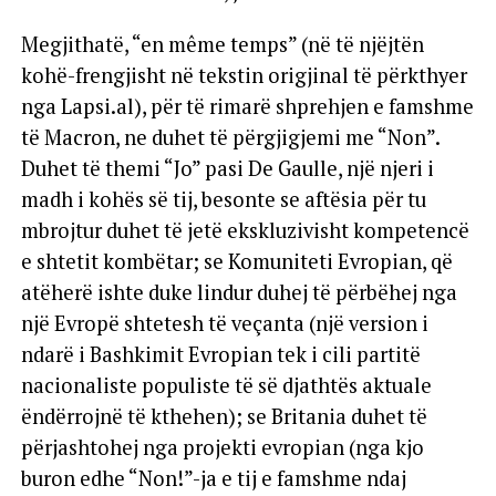
Megjithatë, “en même temps” (në të njëjtën
kohë-frengjisht në tekstin origjinal të përkthyer
nga Lapsi.al), për të rimarë shprehjen e famshme
të Macron, ne duhet të përgjigjemi me “Non”.
Duhet të themi “Jo” pasi De Gaulle, një njeri i
madh i kohës së tij, besonte se aftësia për tu
mbrojtur duhet të jetë ekskluzivisht kompetencë
e shtetit kombëtar; se Komuniteti Evropian, që
atëherë ishte duke lindur duhej të përbëhej nga
një Evropë shtetesh të veçanta (një version i
ndarë i Bashkimit Evropian tek i cili partitë
nacionaliste populiste të së djathtës aktuale
ëndërrojnë të kthehen); se Britania duhet të
përjashtohej nga projekti evropian (nga kjo
buron edhe “Non!”-ja e tij e famshme ndaj