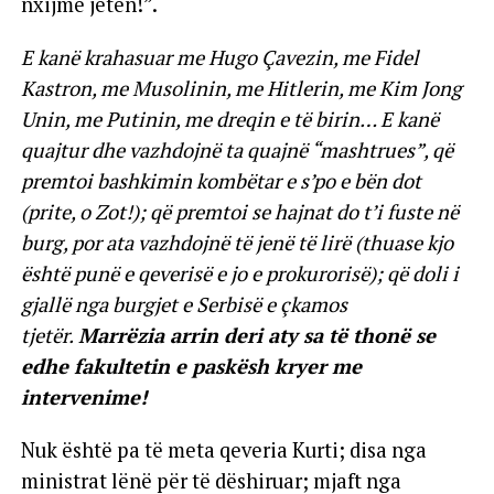
nxijmë jetën!”.
E kanë krahasuar me Hugo Çavezin, me Fidel
Kastron, me Musolinin, me Hitlerin, me Kim Jong
Unin, me Putinin, me dreqin e të birin… E kanë
quajtur dhe vazhdojnë ta quajnë “mashtrues”, që
premtoi bashkimin kombëtar e s’po e bën dot
(prite, o Zot!); që premtoi se hajnat do t’i fuste në
burg, por ata vazhdojnë të jenë të lirë (thuase kjo
është punë e qeverisë e jo e prokurorisë); që doli i
gjallë nga burgjet e Serbisë e çkamos
tjetër.
Marrëzia arrin deri aty sa të thonë se
edhe fakultetin e paskësh kryer me
intervenime!
Nuk është pa të meta qeveria Kurti; disa nga
ministrat lënë për të dëshiruar; mjaft nga