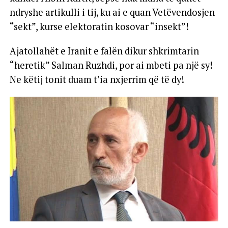
ndryshe artikulli i tij, ku ai e quan Vetëvendosjen
“sekt”, kurse elektoratin kosovar “insekt”!
Ajatollahët e Iranit e falën dikur shkrimtarin
“heretik” Salman Ruzhdi, por ai mbeti pa një sy!
Ne këtij tonit duam t’ia nxjerrim që të dy!