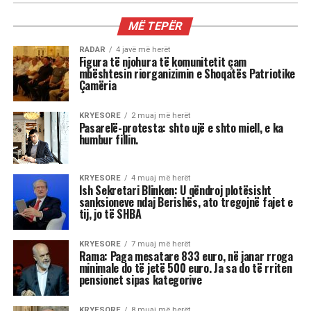
KIOSKE
Reshat Arbana festoi 85-vjetorin
dhe la një mesazh për ne …
“Nderi i Kombit” Reshat Arbana, teksa festoi 85-
vjetorin e lindjes, mes emocionesh, kujtimesh
dhe lotësh, përcolli mesazhe të forta për
publikun në këtë stacion të jetës së tij.
“Jeta qenka tre ditë: e djeshmja, e sotmja dhe
e nesërmja. E nesërmja nuk dihet. Ta bëjmë