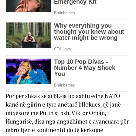
Por për shkak se si BE-ja po ashtu edhe NATO
kanë në gjirin e tyre anëtarë bllokues, që janë
miqësorë me Putin si psh. Viktor Orbán, i
Hungarisë, disa nga angazhimet e avancuara për
mbrojtjen e kontinentit do të kërkojnë