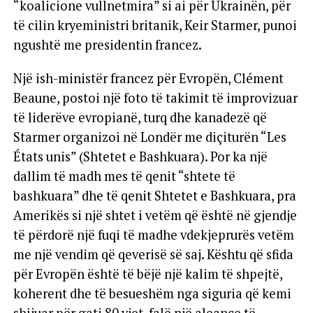
“koalicione vullnetmira” si ai për Ukrainën, për
të cilin kryeministri britanik, Keir Starmer, punoi
ngushtë me presidentin francez.
Një ish-ministër francez për Evropën, Clément
Beaune, postoi një foto të takimit të improvizuar
të liderëve evropianë, turq dhe kanadezë që
Starmer organizoi në Londër me diçiturën “Les
États unis” (Shtetet e Bashkuara). Por ka një
dallim të madh mes të qenit “shtete të
bashkuara” dhe të qenit Shtetet e Bashkuara, pra
Amerikës si një shtet i vetëm që është në gjendje
të përdorë një fuqi të madhe vdekjeprurës vetëm
me një vendim që qeverisë së saj. Kështu që sfida
për Evropën është të bëjë një kalim të shpejtë,
koherent dhe të besueshëm nga siguria që kemi