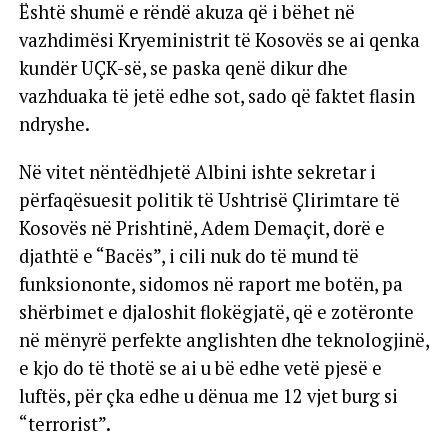
Është shumë e rëndë akuza që i bëhet në
vazhdimësi Kryeministrit të Kosovës se ai qenka
kundër UÇK-së, se paska qenë dikur dhe
vazhduaka të jetë edhe sot, sado që faktet flasin
ndryshe.
Në vitet nëntëdhjetë Albini ishte sekretar i
përfaqësuesit politik të Ushtrisë Çlirimtare të
Kosovës në Prishtinë, Adem Demaçit, dorë e
djathtë e “Bacës”, i cili nuk do të mund të
funksiononte, sidomos në raport me botën, pa
shërbimet e djaloshit flokëgjatë, që e zotëronte
në mënyrë perfekte anglishten dhe teknologjinë,
e kjo do të thotë se ai u bë edhe vetë pjesë e
luftës, për çka edhe u dënua me 12 vjet burg si
“terrorist”.