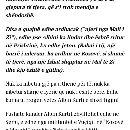
gjepura të tjera, që s’i rrok mendja e
shëndoshë.
Disa e quajnë edhe ardhacak (“njeri nga Mali i
Zi”), edhe pse Albini ka lindur dhe është rritur
në Prishtinë, ku edhe jeton. (Babai i tij, një
burrë i nderuar, ka ardhur në Kosovë, si shumë
të tjerë, nga një fshat shqiptar në Mal të Zi
dhe kjo është e gjitha).
Nuk ka mbetur gjë pa u thënë për të, nuk ka
mbetur sharje e fyerje që nuk i është bërë. Edhe
kur ia ul rrogën vetes Albin Kurti e shkel ligjin!
Fushatë kundër Albin Kurtit zhvillohet edhe në
Serbi, e edhe nga militantët e Vuçiqit në “Kosovë
e Metohi”, por kjo s’është temë e këtij