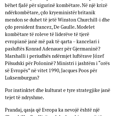
bëhet fjalë për sigurinë kombëtare. Në një krizë
ndërkombëtare, çdo kryeministër britanik
mendon se duhet të jetë Winston Churchill-i dhe
çdo president francez, De Gaulle. Modelet
kombëtare të roleve të liderëve të tjerë
evropianë janë më pak të qarta – kancelari i
pasluftës Konrad Adenauer për Gjermaninë?
Marshalli i periudhës ndërmjet luftërave Józef
Piłsudski për Poloninë? Ministri i jashtëm i “orës
së Evropës” në vitet 1990, Jacques Poos për
Luksemburgun?
Por instinktet dhe kulturat e tyre strategjike janë
tejet të ndryshme.
Prandaj, qasja që Evropa ka nevojë është një