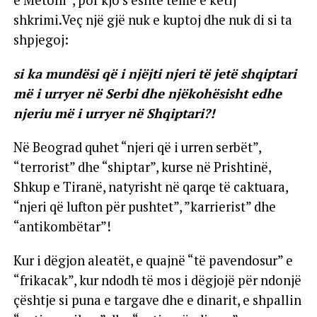
shkrimi.Veç një gjë nuk e kuptoj dhe nuk di si ta
shpjegoj:
si ka mundësi që i njëjti njeri të jetë shqiptari
më i urryer në Serbi dhe njëkohësisht edhe
njeriu më i urryer në Shqiptari?!
Në Beograd quhet “njeri që i urren serbët”,
“terrorist” dhe “shiptar”, kurse në Prishtinë,
Shkup e Tiranë, natyrisht në qarqe të caktuara,
“njeri që lufton për pushtet”, ”karrierist” dhe
“antikombëtar”!
Kur i dëgjon aleatët, e quajnë “të pavendosur” e
“frikacak”, kur ndodh të mos i dëgjojë për ndonjë
çështje si puna e targave dhe e dinarit, e shpallin