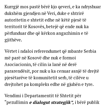
Kurrgjë mos pastë bërë kjo qeveri, e ka ndryshuar
dukshëm gjendjen në Veri, duke e shtrirë
autoritetin e shtetit edhe në këtë pjesë të
territorit të Kosovës, betejë që ende nuk ka
përfunduar dhe që kërkon angazhimin e të
gjithëve.
Vërtet i ndaloi referendumet që mbante Serbia
më parë në Kosovë dhe nuk e formoi
Asociacionin, të cilin ia lanë në derë
pararendësit, por nuk u ka cenuar asnjë të drejtë
pjesëtarëve të komunitetit serb, të cilëve u
drejtohet pa kompleks edhe në gjuhën e tyre.
Vendimi i Departamentit të Shtetit për
“pezullimin
e dialogut strategjik”,
i bërë publik