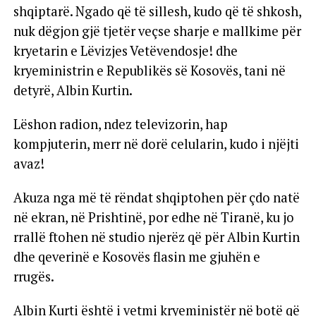
shqiptarë. Ngado që të sillesh, kudo që të shkosh,
nuk dëgjon gjë tjetër veçse sharje e mallkime për
kryetarin e Lëvizjes Vetëvendosje! dhe
kryeministrin e Republikës së Kosovës, tani në
detyrë, Albin Kurtin.
Lëshon radion, ndez televizorin, hap
kompjuterin, merr në dorë celularin, kudo i njëjti
avaz!
Akuza nga më të rëndat shqiptohen për çdo natë
në ekran, në Prishtinë, por edhe në Tiranë, ku jo
rrallë ftohen në studio njerëz që për Albin Kurtin
dhe qeverinë e Kosovës flasin me gjuhën e
rrugës.
Albin Kurti është i vetmi kryeministër në botë që