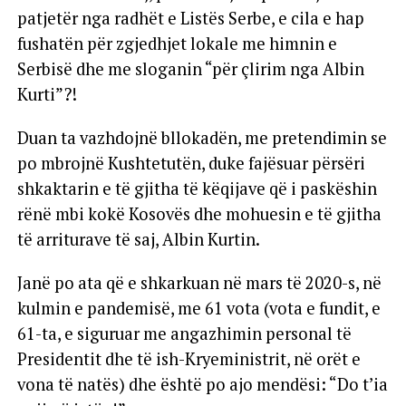
patjetër nga radhët e Listës Serbe, e cila e hap
fushatën për zgjedhjet lokale me himnin e
Serbisë dhe me sloganin “për çlirim nga Albin
Kurti”?!
Duan ta vazhdojnë bllokadën, me pretendimin se
po mbrojnë Kushtetutën, duke fajësuar përsëri
shkaktarin e të gjitha të këqijave që i paskëshin
rënë mbi kokë Kosovës dhe mohuesin e të gjitha
të arriturave të saj, Albin Kurtin.
Janë po ata që e shkarkuan në mars të 2020-s, në
kulmin e pandemisë, me 61 vota (vota e fundit, e
61-ta, e siguruar me angazhimin personal të
Presidentit dhe të ish-Kryeministrit, në orët e
vona të natës) dhe është po ajo mendësi: “Do t’ia