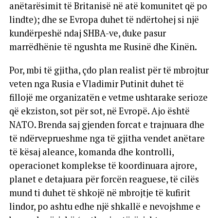
anëtarësimit të Britanisë në atë komunitet që po
lindte); dhe se Evropa duhet të ndërtohej si një
kundërpeshë ndaj SHBA-ve, duke pasur
marrëdhënie të ngushta me Rusinë dhe Kinën.
Por, mbi të gjitha, çdo plan realist për të mbrojtur
veten nga Rusia e Vladimir Putinit duhet të
fillojë me organizatën e vetme ushtarake serioze
që ekziston, sot për sot, në Evropë. Ajo është
NATO. Brenda saj gjenden forcat e trajnuara dhe
të ndërveprueshme nga të gjitha vendet anëtare
të kësaj aleance, komanda dhe kontrolli,
operacionet komplekse të koordinuara ajrore,
planet e detajuara për forcën reaguese, të cilës
mund ti duhet të shkojë në mbrojtje të kufirit
lindor, po ashtu edhe një shkallë e nevojshme e