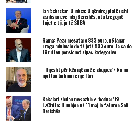
Ish Sekretari Blinken: U qëndroj plotësisht
sanksioneve ndaj Berishës, ato tregojnë
fajet e tij, jo të SHBA
Rama: Paga mesatare 833 euro, në janar
rroga minimale do të jetë 500 euro. Ja sa do
të rriten pensionet sipas kategorive
“Thjesht për kënaqësinë e shqipes”/ Rama
njofton botimin e një libri
Kokalari zbulon mesazhin e ‘koduar’ të
LaCivita: Humbjen në 11 maj ia faturon Sali
Berishës