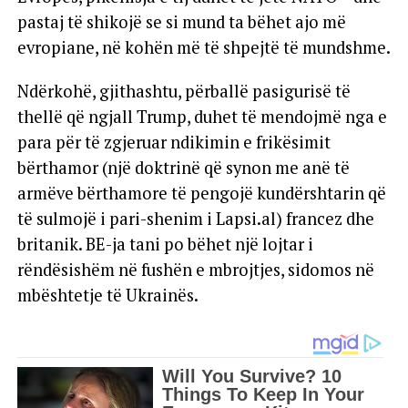
pastaj të shikojë se si mund ta bëhet ajo më
evropiane, në kohën më të shpejtë të mundshme.
Ndërkohë, gjithashtu, përballë pasigurisë të
thellë që ngjall Trump, duhet të mendojmë nga e
para për të zgjeruar ndikimin e frikësimit
bërthamor (një doktrinë që synon me anë të
armëve bërthamore të pengojë kundërshtarin që
të sulmojë i pari-shenim i Lapsi.al) francez dhe
britanik. BE-ja tani po bëhet një lojtar i
rëndësishëm në fushën e mbrojtjes, sidomos në
mbështetje të Ukrainës.