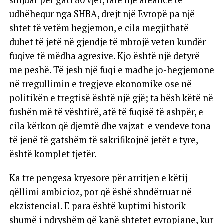
shijuar për gati 80 vjet, falë një aleance të
udhëhequr nga SHBA, drejt një Evropë pa një
shtet të vetëm hegjemon, e cila megjithatë
duhet të jetë në gjendje të mbrojë veten kundër
fuqive të mëdha agresive. Kjo është një detyrë
me peshë. Të jesh një fuqi e madhe jo-hegjemone
në rregullimin e tregjeve ekonomike ose në
politikën e tregtisë është një gjë; ta bësh këtë në
fushën më të vështirë, atë të fuqisë të ashpër, e
cila kërkon që djemtë dhe vajzat e vendeve tona
të jenë të gatshëm të sakrifikojnë jetët e tyre,
është komplet tjetër.
Ka tre pengesa kryesore për arritjen e këtij
qëllimi ambicioz, por që ëshë shndërruar në
ekzistencial. E para është kuptimi historik
shumë i ndryshëm që kanë shtetet evropiane, kur