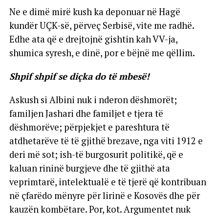
Ne e dimë mirë kush ka deponuar në Hagë
kundër UÇK-së, përveç Serbisë, vite me radhë.
Edhe ata që e drejtojnë gishtin kah VV-ja,
shumica syresh, e dinë, por e bëjnë me qëllim.
Shpif shpif se diçka do të mbesë!
Askush si Albini nuk i nderon dëshmorët;
familjen Jashari dhe familjet e tjera të
dëshmorëve; përpjekjet e pareshtura të
atdhetarëve të të gjithë brezave, nga viti 1912 e
deri më sot; ish-të burgosurit politikë, që e
kaluan rininë burgjeve dhe të gjithë ata
veprimtarë, intelektualë e të tjerë që kontribuan
në çfarëdo mënyre për lirinë e Kosovës dhe për
kauzën kombëtare. Por, kot. Argumentet nuk