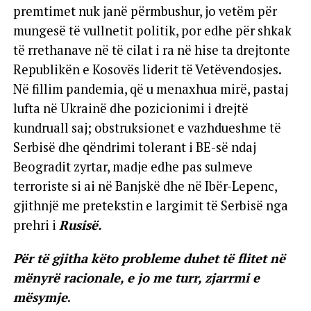
premtimet nuk janë përmbushur, jo vetëm për
mungesë të vullnetit politik, por edhe për shkak
të rrethanave në të cilat i ra në hise ta drejtonte
Republikën e Kosovës liderit të Vetëvendosjes.
Në fillim pandemia, që u menaxhua mirë, pastaj
lufta në Ukrainë dhe pozicionimi i drejtë
kundruall saj; obstruksionet e vazhdueshme të
Serbisë dhe qëndrimi tolerant i BE-së ndaj
Beogradit zyrtar, madje edhe pas sulmeve
terroriste si ai në Banjskë dhe në Ibër-Lepenc,
gjithnjë me pretekstin e largimit të Serbisë nga
prehri i
Rusisë.
Për të gjitha këto probleme duhet të flitet në
mënyrë racionale, e jo me turr, zjarrmi e
mësymje
.