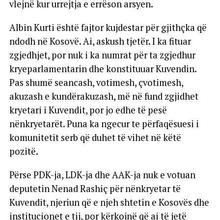
vlejnë kur urrejtja e errëson arsyen.
Albin Kurti është fajtor kujdestar për gjithçka që
ndodh në Kosovë. Ai, askush tjetër. I ka fituar
zgjedhjet, por nuk i ka numrat për ta zgjedhur
kryeparlamentarin dhe konstituuar Kuvendin.
Pas shumë seancash, votimesh, çvotimesh,
akuzash e kundërakuzash, më në fund zgjidhet
kryetari i Kuvendit, por jo edhe të pesë
nënkryetarët. Puna ka ngecur te përfaqësuesi i
komunitetit serb që duhet të vihet në këtë
pozitë.
Përse PDK-ja, LDK-ja dhe AAK-ja nuk e votuan
deputetin Nenad Rashiç për nënkryetar të
Kuvendit, njeriun që e njeh shtetin e Kosovës dhe
institucionet e tij, por kërkojnë që ai të jetë