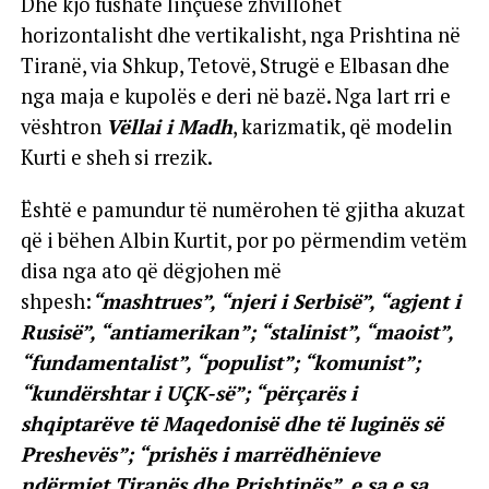
Dhe kjo fushatë linçuese zhvillohet
horizontalisht dhe vertikalisht, nga Prishtina në
Tiranë, via Shkup, Tetovë, Strugë e Elbasan dhe
nga maja e kupolës e deri në bazë. Nga lart rri e
vështron
Vëllai i Madh
, karizmatik, që modelin
Kurti e sheh si rrezik.
Është e pamundur të numërohen të gjitha akuzat
që i bëhen Albin Kurtit, por po përmendim vetëm
disa nga ato që dëgjohen më
shpesh:
“mashtrues”, “njeri i Serbisë”, “agjent i
Rusisë”, “antiamerikan”; “stalinist”, “maoist”,
“fundamentalist”, “populist”; “komunist”;
“kundërshtar i UÇK-së”; “përçarës i
shqiptarëve të Maqedonisë dhe të luginës së
Preshevës”; “prishës i marrëdhënieve
ndërmjet Tiranës dhe Prishtinës”, e sa e sa