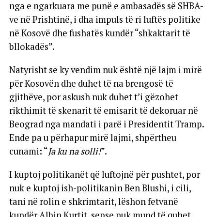
nga e ngarkuara me punë e ambasadës së SHBA-
ve në Prishtinë, i dha impuls të ri luftës politike
në Kosovë dhe fushatës kundër “shkaktarit të
bllokadës”.
Natyrisht se ky vendim nuk është një lajm i mirë
për Kosovën dhe duhet të na brengosë të
gjithëve, por askush nuk duhet t’i gëzohet
rikthimit të skenarit të emisarit të dekoruar në
Beograd nga mandati i parë i Presidentit Tramp.
Ende pa u përhapur mirë lajmi, shpërtheu
cunami: “
Ja ku na solli!
”.
I kuptoj politikanët që luftojnë për pushtet, por
nuk e kuptoj ish-politikanin Ben Blushi, i cili,
tani në rolin e shkrimtarit, lëshon fetvanë
kundër Albin Kurtit, sepse nuk mund të quhet