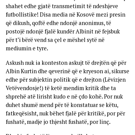
shahet edhe gjatë transmetimit të ndeshjeve
futbollistike! Disa media në Kosovë mezi presin
që dikush, qoftë edhe ndonjë anonimus, të
postojë ndonjë fjalë kundër Albinit në fejsbuk
për t’i bërë vend sa çel e mëshel sytë në
mediumin e tyre.
Askush nuk ia konteston askujt të drejtën që për
Albin Kurtin dhe qeverinë që e kryeson ai, sikurse
edhe për subjektin politik që e drejton (Lëvizjen
Vetëvendosje!) të ketë mendim kritik dhe ta
shprehë atë lirisht kudo e në çdo kohë. Por nuk
duhet shumë mend për të konstatuar se këtu,
fatkeqësisht, nuk bëhet fjalë për kritikë, por për
fushatë, madje jo thjesht fushatë, por linç.