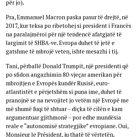
për jo).
Pra, Emmanuel Macron paska pasur të drejtë, në
2017, kur teksa po ribetohej si president i Francës
na paralajmëroi për një tendencë afatgjatë të
largimit të SHBA-ve. Evropa duhet të jetë e
gatshme të mbrojë veten, ishte mesazhi i tij.
Tani, përballë Donald Trumpit, një presidenti që
po sfidon angazhimin 80-vjeçar amerikan për
mbrojtjen e Evropës kundër Rusisë, euro-
atlantistët e përjetshëm si puna ime, duhet të
pranojnë se na nevojitet jo vetëm një Evropë me
më shumë fuqi të shtuar – diçka të cilën e kam
argumentuar gjithmonë – por edhe mundësia
reale e “autonomisë strategjike” evropiane. Oui,
Monsieur le Président, ju thatë të vërtetën.