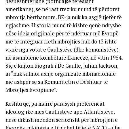
besueshmërishë (pothuajse tërësisht
amerikane), se në rast rreziku mund të përdoret
mbrojtja bërthamore. BE-ja nuk ka asgjë tjetër të
ngjashme. Historia mund të kishte qenë ndryshe
nëse ideja origjinale për të ndërtuar një Evropë
më të integruar rreth mbrojtjes nuk do të ishte
vrarë nga votat e Gaulistëve (dhe komunistëve)
në asamblenë kombëtare franceze, në vitin 1954.
Siç e kujton biografi i De Gaulle, Julian Jackson,
ai “nuk sulmoi asnjë organizatë mbinacionale
më ashpër se sa Komunitetin e Dështuar të
Mbrojtjes Evropiane”.
Kështu që, pa marrë parasysh preferencat
ideologjike mes Gaullistëve apo Atlantistëve,
nëse dikush mendon seriozisht për mbrojtjen e
Evropës, pikënisja e tij duhet të jetë NATO – dhe