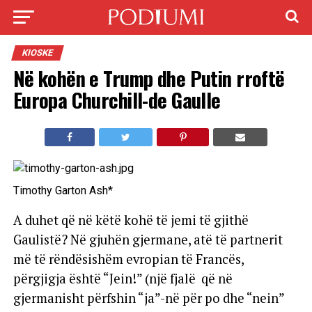
KIOSKE
Në kohën e Trump dhe Putin rroftë
Europa Churchill-de Gaulle
Timothy Garton Ash*
A duhet që në këtë kohë të jemi të gjithë
Gaulistë? Në gjuhën gjermane, atë të partnerit
më të rëndësishëm evropian të Francës,
përgjigja është “Jein!” (një fjalë që në
gjermanisht përfshin “ja”-në për po dhe “nein”