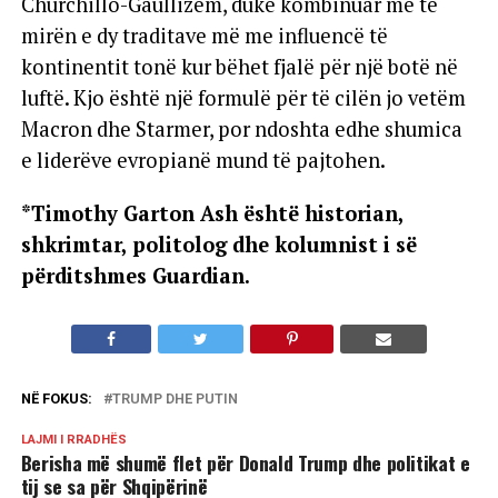
Churchillo-Gaullizëm, duke kombinuar më të
mirën e dy traditave më me influencë të
kontinentit tonë kur bëhet fjalë për një botë në
luftë. Kjo është një formulë për të cilën jo vetëm
Macron dhe Starmer, por ndoshta edhe shumica
e liderëve evropianë mund të pajtohen.
*Timothy Garton Ash është historian,
shkrimtar, politolog dhe kolumnist i së
përditshmes Guardian.
NË FOKUS:
TRUMP DHE PUTIN
LAJMI I RRADHËS
Berisha më shumë flet për Donald Trump dhe politikat e
tij se sa për Shqipërinë