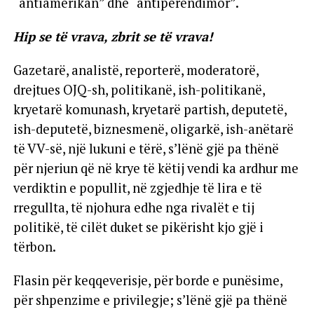
“antiamerikan” dhe “antiperëndimor”.
Hip se të vrava, zbrit se të vrava!
Gazetarë, analistë, reporterë, moderatorë,
drejtues OJQ-sh, politikanë, ish-politikanë,
kryetarë komunash, kryetarë partish, deputetë,
ish-deputetë, biznesmenë, oligarkë, ish-anëtarë
të VV-së, një lukuni e tërë, s’lënë gjë pa thënë
për njeriun që në krye të këtij vendi ka ardhur me
verdiktin e popullit, në zgjedhje të lira e të
rregullta, të njohura edhe nga rivalët e tij
politikë, të cilët duket se pikërisht kjo gjë i
tërbon.
Flasin për keqqeverisje, për borde e punësime,
për shpenzime e privilegje; s’lënë gjë pa thënë