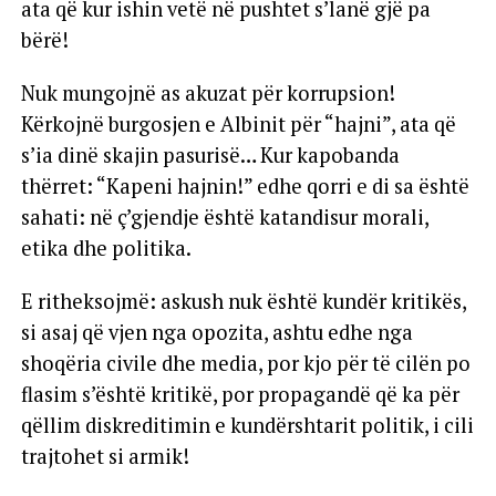
ata që kur ishin vetë në pushtet s’lanë gjë pa
bërë!
Nuk mungojnë as akuzat për korrupsion!
Kërkojnë burgosjen e Albinit për “hajni”, ata që
s’ia dinë skajin pasurisë… Kur kapobanda
thërret: “Kapeni hajnin!” edhe qorri e di sa është
sahati: në ç’gjendje është katandisur morali,
etika dhe politika.
E ritheksojmë: askush nuk është kundër kritikës,
si asaj që vjen nga opozita, ashtu edhe nga
shoqëria civile dhe media, por kjo për të cilën po
flasim s’është kritikë, por propagandë që ka për
qëllim diskreditimin e kundërshtarit politik, i cili
trajtohet si armik!