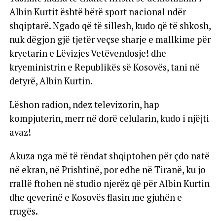
Albin Kurtit është bërë sport nacional ndër
shqiptarë. Ngado që të sillesh, kudo që të shkosh,
nuk dëgjon gjë tjetër veçse sharje e mallkime për
kryetarin e Lëvizjes Vetëvendosje! dhe
kryeministrin e Republikës së Kosovës, tani në
detyrë, Albin Kurtin.
Lëshon radion, ndez televizorin, hap
kompjuterin, merr në dorë celularin, kudo i njëjti
avaz!
Akuza nga më të rëndat shqiptohen për çdo natë
në ekran, në Prishtinë, por edhe në Tiranë, ku jo
rrallë ftohen në studio njerëz që për Albin Kurtin
dhe qeverinë e Kosovës flasin me gjuhën e
rrugës.