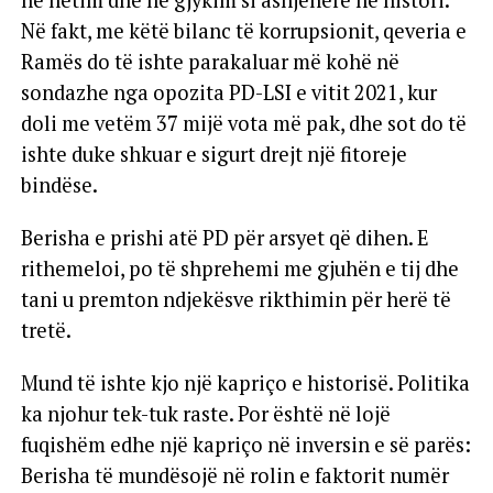
në hetim dhe në gjykim si asnjëherë në histori.
Në fakt, me këtë bilanc të korrupsionit, qeveria e
Ramës do të ishte parakaluar më kohë në
sondazhe nga opozita PD-LSI e vitit 2021, kur
doli me vetëm 37 mijë vota më pak, dhe sot do të
ishte duke shkuar e sigurt drejt një fitoreje
bindëse.
Berisha e prishi atë PD për arsyet që dihen. E
rithemeloi, po të shprehemi me gjuhën e tij dhe
tani u premton ndjekësve rikthimin për herë të
tretë.
Mund të ishte kjo një kapriço e historisë. Politika
ka njohur tek-tuk raste. Por është në lojë
fuqishëm edhe një kapriço në inversin e së parës:
Berisha të mundësojë në rolin e faktorit numër