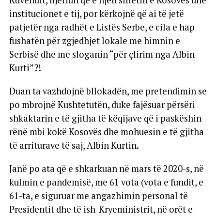
Kuvendit, njeriun që e njeh shtetin e Kosovës dhe
institucionet e tij, por kërkojnë që ai të jetë
patjetër nga radhët e Listës Serbe, e cila e hap
fushatën për zgjedhjet lokale me himnin e
Serbisë dhe me sloganin “për çlirim nga Albin
Kurti”?!
Duan ta vazhdojnë bllokadën, me pretendimin se
po mbrojnë Kushtetutën, duke fajësuar përsëri
shkaktarin e të gjitha të këqijave që i paskëshin
rënë mbi kokë Kosovës dhe mohuesin e të gjitha
të arriturave të saj, Albin Kurtin.
Janë po ata që e shkarkuan në mars të 2020-s, në
kulmin e pandemisë, me 61 vota (vota e fundit, e
61-ta, e siguruar me angazhimin personal të
Presidentit dhe të ish-Kryeministrit, në orët e