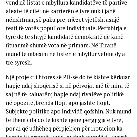
vend në listat e mbyllura kandidatëve të partive
aleate të cilët në karrierën e tyre nuk i janë
nënshtruar, së paku prej njëzet vjetësh, asnjë
testi të votës popullore individuale. Përfshirja e
tyre do të shtyjë kandidatë demokratë që kanë
fituar më shumë vota në primare. Në Tiranë
mund të mbesim në listën e mbyllur vetëm dy a
tre syresh.
Një projekt i fitores së PD-së do të kishte kërkuar
hapje ndaj shoqërisë si në përvojat më të mira të
saj në të kaluarën; hapje ndaj rivalëve politikë
në opozitë, brenda llojit apo jashtë llojit.
Subjekte politike apo individë qofshin. Nuk mund
të them cila do të kishte qenë përgjigja e tyre,
por ai që udhëheq përpjekjen për rrotacion ka