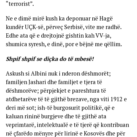
“terrorist”.
Ne e dimë mirë kush ka deponuar në Hagë
kundër UÇK-së, përveç Serbisë, vite me radhë.
Edhe ata që e drejtojnë gishtin kah VV-ja,
shumica syresh, e dinë, por e bëjnë me qëllim.
Shpif shpif se diçka do të mbesë!
Askush si Albini nuk i nderon dëshmorët;
familjen Jashari dhe familjet e tjera të
dëshmorëve; përpjekjet e pareshtura të
atdhetarëve të të gjithë brezave, nga viti 1912 e
deri më sot; ish-të burgosurit politikë, që e
kaluan rininë burgjeve dhe të gjithë ata
veprimtarë, intelektualë e të tjerë që kontribuan
në çfarëdo mënyre për lirinë e Kosovës dhe për