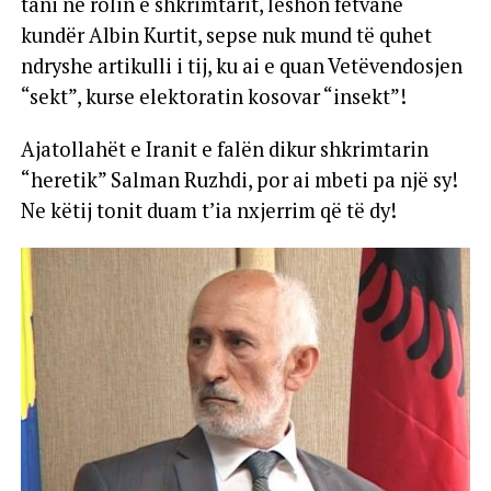
tani në rolin e shkrimtarit, lëshon fetvanë
kundër Albin Kurtit, sepse nuk mund të quhet
ndryshe artikulli i tij, ku ai e quan Vetëvendosjen
“sekt”, kurse elektoratin kosovar “insekt”!
Ajatollahët e Iranit e falën dikur shkrimtarin
“heretik” Salman Ruzhdi, por ai mbeti pa një sy!
Ne këtij tonit duam t’ia nxjerrim që të dy!