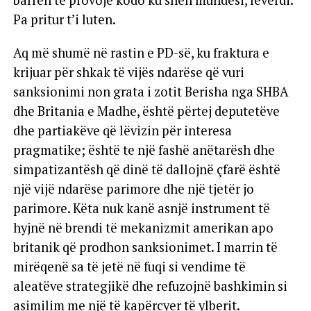
barrën të provojë kodo ku sheh mundësi, leverdi.
Pa pritur t’i luten.
Aq më shumë në rastin e PD-së, ku fraktura e
krijuar për shkak të vijës ndarëse që vuri
sanksionimi non grata i zotit Berisha nga SHBA
dhe Britania e Madhe, është përtej deputetëve
dhe partiakëve që lëvizin për interesa
pragmatike; është te një fashë anëtarësh dhe
simpatizantësh që dinë të dallojnë çfarë është
një vijë ndarëse parimore dhe një tjetër jo
parimore. Këta nuk kanë asnjë instrument të
hyjnë në brendi të mekanizmit amerikan apo
britanik që prodhon sanksionimet. I marrin të
mirëqenë sa të jetë në fuqi si vendime të
aleatëve strategjikë dhe refuzojnë bashkimin si
asimilim me një të kapërcyer të ylberit.