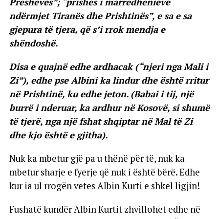
Preshevës”; “prishës i marrëdhënieve
ndërmjet Tiranës dhe Prishtinës”, e sa e sa
gjepura të tjera, që s’i rrok mendja e
shëndoshë.
Disa e quajnë edhe ardhacak (“njeri nga Mali i
Zi”), edhe pse Albini ka lindur dhe është rritur
në Prishtinë, ku edhe jeton. (Babai i tij, një
burrë i nderuar, ka ardhur në Kosovë, si shumë
të tjerë, nga një fshat shqiptar në Mal të Zi
dhe kjo është e gjitha).
Nuk ka mbetur gjë pa u thënë për të, nuk ka
mbetur sharje e fyerje që nuk i është bërë. Edhe
kur ia ul rrogën vetes Albin Kurti e shkel ligjin!
Fushatë kundër Albin Kurtit zhvillohet edhe në