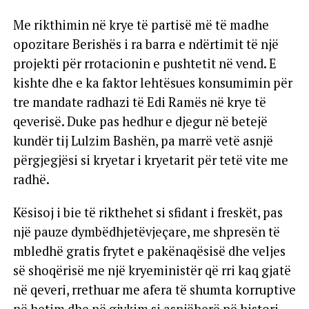
Me rikthimin në krye të partisë më të madhe
opozitare Berishës i ra barra e ndërtimit të një
projekti për rrotacionin e pushtetit në vend. E
kishte dhe e ka faktor lehtësues konsumimin për
tre mandate radhazi të Edi Ramës në krye të
qeverisë. Duke pas hedhur e djegur në betejë
kundër tij Lulzim Bashën, pa marrë vetë asnjë
përgjegjësi si kryetar i kryetarit për tetë vite me
radhë.
Kësisoj i bie të rikthehet si sfidant i freskët, pas
një pauze dymbëdhjetëvjeçare, me shpresën të
mbledhë gratis frytet e pakënaqësisë dhe veljes
së shoqërisë me një kryeministër që rri kaq gjatë
në qeveri, rrethuar me afera të shumta korruptive