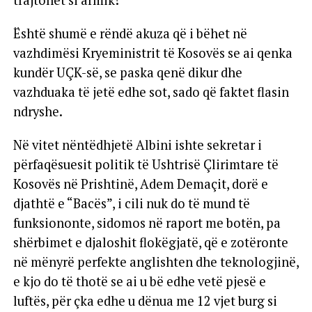
trajtohet si armik!
Është shumë e rëndë akuza që i bëhet në
vazhdimësi Kryeministrit të Kosovës se ai qenka
kundër UÇK-së, se paska qenë dikur dhe
vazhduaka të jetë edhe sot, sado që faktet flasin
ndryshe.
Në vitet nëntëdhjetë Albini ishte sekretar i
përfaqësuesit politik të Ushtrisë Çlirimtare të
Kosovës në Prishtinë, Adem Demaçit, dorë e
djathtë e “Bacës”, i cili nuk do të mund të
funksiononte, sidomos në raport me botën, pa
shërbimet e djaloshit flokëgjatë, që e zotëronte
në mënyrë perfekte anglishten dhe teknologjinë,
e kjo do të thotë se ai u bë edhe vetë pjesë e
luftës, për çka edhe u dënua me 12 vjet burg si