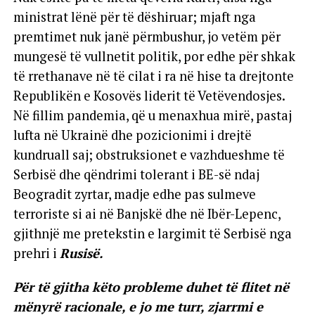
ministrat lënë për të dëshiruar; mjaft nga
premtimet nuk janë përmbushur, jo vetëm për
mungesë të vullnetit politik, por edhe për shkak
të rrethanave në të cilat i ra në hise ta drejtonte
Republikën e Kosovës liderit të Vetëvendosjes.
Në fillim pandemia, që u menaxhua mirë, pastaj
lufta në Ukrainë dhe pozicionimi i drejtë
kundruall saj; obstruksionet e vazhdueshme të
Serbisë dhe qëndrimi tolerant i BE-së ndaj
Beogradit zyrtar, madje edhe pas sulmeve
terroriste si ai në Banjskë dhe në Ibër-Lepenc,
gjithnjë me pretekstin e largimit të Serbisë nga
prehri i
Rusisë.
Për të gjitha këto probleme duhet të flitet në
mënyrë racionale, e jo me turr, zjarrmi e