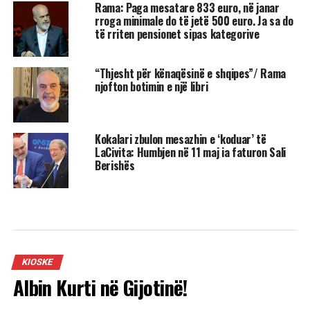
Rama: Paga mesatare 833 euro, në janar
rroga minimale do të jetë 500 euro. Ja sa do
të rriten pensionet sipas kategorive
“Thjesht për kënaqësinë e shqipes”/ Rama
njofton botimin e një libri
Kokalari zbulon mesazhin e ‘koduar’ të
LaCivita: Humbjen në 11 maj ia faturon Sali
Berishës
KIOSKE
Albin Kurti në Gijotinë!