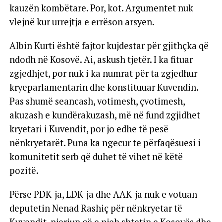
kauzën kombëtare. Por, kot. Argumentet nuk
vlejnë kur urrejtja e errëson arsyen.
Albin Kurti është fajtor kujdestar për gjithçka që
ndodh në Kosovë. Ai, askush tjetër. I ka fituar
zgjedhjet, por nuk i ka numrat për ta zgjedhur
kryeparlamentarin dhe konstituuar Kuvendin.
Pas shumë seancash, votimesh, çvotimesh,
akuzash e kundërakuzash, më në fund zgjidhet
kryetari i Kuvendit, por jo edhe të pesë
nënkryetarët. Puna ka ngecur te përfaqësuesi i
komunitetit serb që duhet të vihet në këtë
pozitë.
Përse PDK-ja, LDK-ja dhe AAK-ja nuk e votuan
deputetin Nenad Rashiç për nënkryetar të