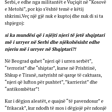
Serbi, e edhe nga militantët e Vuçiqit në “Kosovë
e Metohi”, por kjo s’është temë e këtij
shkrimi.Veç një gjë nuk e kuptoj dhe nuk di si ta
shpjegoj:
si ka mundësi që i njëjti njeri të jetë shqiptari
më i urryer në Serbi dhe njëkohësisht edhe
njeriu më i urryer në Shqiptari?!
Në Beograd quhet “njeri që i urren serbët”,
“terrorist” dhe “shiptar”, kurse në Prishtinë,
Shkup e Tiranë, natyrisht në qarqe të caktuara,
“njeri që lufton për pushtet”, ”karrierist” dhe
“antikombëtar”!
Kur i dëgjon aleatët, e quajnë “të pavendosur” e
“frikacak”, kur ndodh të mos i dëgjojë për ndonjë