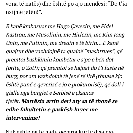
vona të natës) dhe është po ajo mendësi: “Do t’ia
nxijmë jetën!”.
E kanë krahasuar me Hugo Çavezin, me Fidel
Kastron, me Musolinin, me Hitlerin, me Kim Jong
Unin, me Putinin, me dreqin e të birin… E kanë
quajtur dhe vazhdojnë ta quajnë “mashtrues”, që
premtoi bashkimin kombëtar e s’po e bën dot
(prite, o Zot!); që premtoi se hajnat do t’i fuste në
burg, por ata vazhdojnë të jenë të lirë (thuase kjo
është punë e qeverisë e jo e prokurorisë); që doli i
gjallë nga burgjet e Serbisë e çkamos
tjetër.
Marrëzia arrin deri aty sa të thonë se
edhe fakultetin e paskësh kryer me
intervenime!
Nuk është pa të meta qeveria Kurti; disa nga