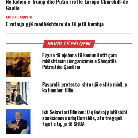
Në kohën e Trump dhe Putin rroftë Europa Churchill-de
Gaulle
MOS HUMBISNI
E vetmja gjë madhështore do të jetë humbja
MUND TË PËLQENI
Figura të njohura të komunitetit çam
mbështesin riorganizimin e Shoqatës
Patriotike Çamëria
Pasarelë-protesta: shto ujë e shto miell, e
ka humbur fillin.
Ish Sekretari Blinken: U qëndroj plotësisht
sanksioneve ndaj Berishës, ato tregojnë
fajet e tij, jo të SHBA