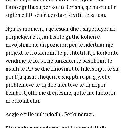
Parasëgjithash për zotin Berisha, që mori edhe
siglën e PD-së në qershor të vitit të kaluar.
Nga ky moment, i qetësuar dhe i shpërblyer në
përpjekjen e tij, ai kishte gjithë kohën e
nevojshme në dispozicion për të ndërtuar një
projekt të rrotacionit të pushtetit. Kjo kërkonte
vendime të forta, në funksion të bashkimit të
madh të PD-së dhe rinovimit të lidershipit të saj
për t’ju qasur shoqërisë shqiptare pa gjylet e
problemeve të tij dhe aleatëve të tij nëpër
këmbë. Qoftë me drejtësinë, qoftë me faktorin
ndërkombëtar.
Asgjë e tillë nuk ndodhi. Përkundrazi.