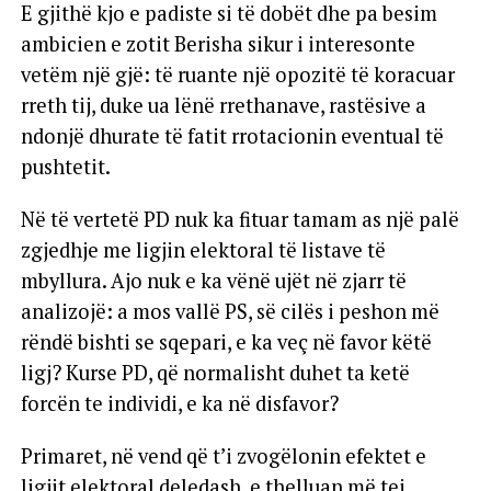
E gjithë kjo e padiste si të dobët dhe pa besim
ambicien e zotit Berisha sikur i interesonte
vetëm një gjë: të ruante një opozitë të koracuar
rreth tij, duke ua lënë rrethanave, rastësive a
ndonjë dhurate të fatit rrotacionin eventual të
pushtetit.
Në të vertetë PD nuk ka fituar tamam as një palë
zgjedhje me ligjin elektoral të listave të
mbyllura. Ajo nuk e ka vënë ujët në zjarr të
analizojë: a mos vallë PS, së cilës i peshon më
rëndë bishti se sqepari, e ka veç në favor këtë
ligj? Kurse PD, që normalisht duhet ta ketë
forcën te individi, e ka në disfavor?
Primaret, në vend që t’i zvogëlonin efektet e
ligjit elektoral deledash, e thelluan më tej