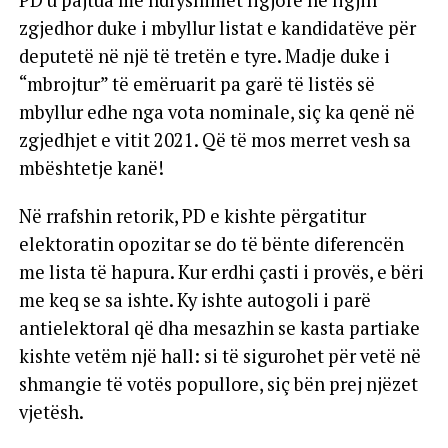
PD u pajtua me ndryshimet ligjore në ligjin
zgjedhor duke i mbyllur listat e kandidatëve për
deputetë në një të tretën e tyre. Madje duke i
“mbrojtur” të emëruarit pa garë të listës së
mbyllur edhe nga vota nominale, siç ka qenë në
zgjedhjet e vitit 2021. Që të mos merret vesh sa
mbështetje kanë!
Në rrafshin retorik, PD e kishte përgatitur
elektoratin opozitar se do të bënte diferencën
me lista të hapura. Kur erdhi çasti i provës, e bëri
me keq se sa ishte. Ky ishte autogoli i parë
antielektoral që dha mesazhin se kasta partiake
kishte vetëm një hall: si të sigurohet për vetë në
shmangie të votës popullore, siç bën prej njëzet
vjetësh.