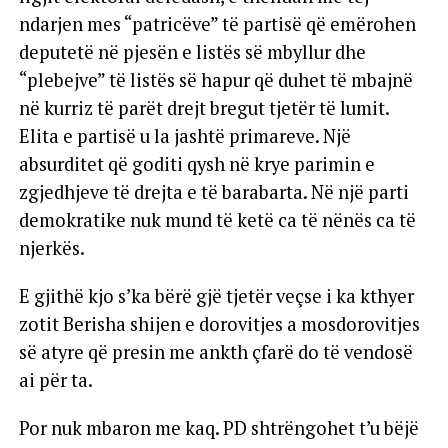
ndarjen mes “patricëve” të partisë që emërohen
deputetë në pjesën e listës së mbyllur dhe
“plebejve” të listës së hapur që duhet të mbajnë
në kurriz të parët drejt bregut tjetër të lumit.
Elita e partisë u la jashtë primareve. Një
absurditet që goditi qysh në krye parimin e
zgjedhjeve të drejta e të barabarta. Në një parti
demokratike nuk mund të ketë ca të nënës ca të
njerkës.
E gjithë kjo s’ka bërë gjë tjetër veçse i ka kthyer
zotit Berisha shijen e dorovitjes a mosdorovitjes
së atyre që presin me ankth çfarë do të vendosë
ai për ta.
Por nuk mbaron me kaq. PD shtrëngohet t’u bëjë