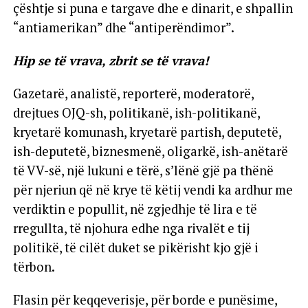
çështje si puna e targave dhe e dinarit, e shpallin
“antiamerikan” dhe “antiperëndimor”.
Hip se të vrava, zbrit se të vrava!
Gazetarë, analistë, reporterë, moderatorë,
drejtues OJQ-sh, politikanë, ish-politikanë,
kryetarë komunash, kryetarë partish, deputetë,
ish-deputetë, biznesmenë, oligarkë, ish-anëtarë
të VV-së, një lukuni e tërë, s’lënë gjë pa thënë
për njeriun që në krye të këtij vendi ka ardhur me
verdiktin e popullit, në zgjedhje të lira e të
rregullta, të njohura edhe nga rivalët e tij
politikë, të cilët duket se pikërisht kjo gjë i
tërbon.
Flasin për keqqeverisje, për borde e punësime,