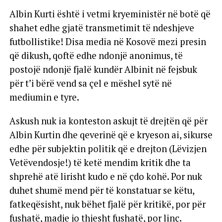
Albin Kurti është i vetmi kryeministër në botë që
shahet edhe gjatë transmetimit të ndeshjeve
futbollistike! Disa media në Kosovë mezi presin
që dikush, qoftë edhe ndonjë anonimus, të
postojë ndonjë fjalë kundër Albinit në fejsbuk
për t’i bërë vend sa çel e mëshel sytë në
mediumin e tyre.
Askush nuk ia konteston askujt të drejtën që për
Albin Kurtin dhe qeverinë që e kryeson ai, sikurse
edhe për subjektin politik që e drejton (Lëvizjen
Vetëvendosje!) të ketë mendim kritik dhe ta
shprehë atë lirisht kudo e në çdo kohë. Por nuk
duhet shumë mend për të konstatuar se këtu,
fatkeqësisht, nuk bëhet fjalë për kritikë, por për
fushatë, madje jo thjesht fushatë, por linç.