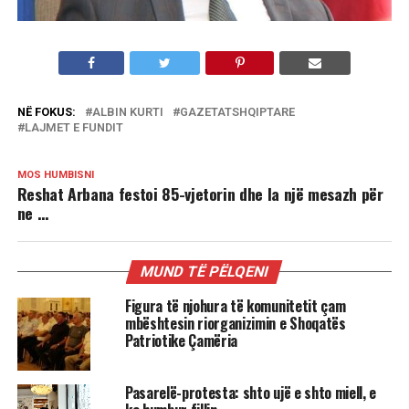
NË FOKUS:
ALBIN KURTI
GAZETATSHQIPTARE
LAJMET E FUNDIT
MOS HUMBISNI
Reshat Arbana festoi 85-vjetorin dhe la një mesazh për
ne …
MUND TË PËLQENI
Figura të njohura të komunitetit çam
mbështesin riorganizimin e Shoqatës
Patriotike Çamëria
Pasarelë-protesta: shto ujë e shto miell, e