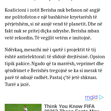
Koalicioni i zotit Berisha nuk befason në asgjë
me politofoton e një bashkësie kryetarësh të
përjetshëm, si në asnjë vend të planetit. Dhe në
fakt nuk se pritej diçka ndryshe. Berisha mban
vetë rekordin. Të vegjlit vetëm e imitojnë.
Ndërkaq, mesazhi më i qartë i projektit të tij
është antielektoral: të sfidojë drejtësinë. Opsion
tipik pakice. Ngado që ta marrësh, veprimet dhe
qëndrimet e Berishës tregojnë se ka si merak të
parë të mbajë radhët. Pastaj ç’të jetë shkruar.
Turrë a jazë.