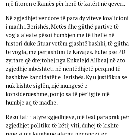
një fitoren e Ramës për herë të katërt në qeveri.
Në zgjedhjet vendore të para dy viteve koalicioni
i madh i Berishës, Metës dhe gjithë partive të
vogla aleate pësoi humbjen me të thellë në
histori duke fituar vetëm gjashtë bashki, të gjitha
të vogla, me përjashtim të Kavajës. Edhe pse PD
zyrtare që drejtohej nga Enkelejd Alibeaj në ato
zgjedhje mbështeti në nëntëdhjetë përqind të
bashkive kandidatët e Berishës. Ky u justifikua se
nuk kishte siglën, një mungesë e
konsiderueshme, por jo sa të përligjte një
humbje aq të madhe.
Rezultati i atyre zgjedhjeve, një test paraprak për
zgjedhjet politike të këtij viti, duhej të kishte
rënë si një kambanë alarmi për opozitën.