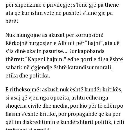
për shpenzime e privilegje; s’lënë gjë pa thënë
ata që kur ishin vetë në pushtet s’lanë gjë pa
bërë!
Nuk mungojnë as akuzat për korrupsion!
Kërkojnë burgosjen e Albinit për “hajni”, ata që
s’ia dinë skajin pasurisë… Kur kapobanda
thërret: “Kapeni hajnin!” edhe qorri e di sa është
sahati: në ç’gjendje është katandisur morali,
etika dhe politika.
E ritheksojmë: askush nuk është kundër kritikës,
si asaj që vjen nga opozita, ashtu edhe nga
shoqëria civile dhe media, por kjo për të cilën po
flasim s’është kritikë, por propagandë që ka për
qëllim diskreditimin e kundërshtarit politik, i cili