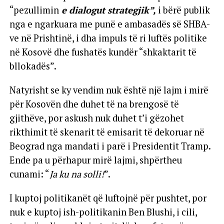
“pezullimin
e dialogut strategjik”,
i bërë publik
nga e ngarkuara me punë e ambasadës së SHBA-
ve në Prishtinë, i dha impuls të ri luftës politike
në Kosovë dhe fushatës kundër “shkaktarit të
bllokadës”.
Natyrisht se ky vendim nuk është një lajm i mirë
për Kosovën dhe duhet të na brengosë të
gjithëve, por askush nuk duhet t’i gëzohet
rikthimit të skenarit të emisarit të dekoruar në
Beograd nga mandati i parë i Presidentit Tramp.
Ende pa u përhapur mirë lajmi, shpërtheu
cunami: “
Ja ku na solli!
”.
I kuptoj politikanët që luftojnë për pushtet, por
nuk e kuptoj ish-politikanin Ben Blushi, i cili,