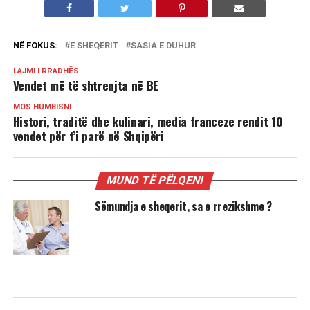
NË FOKUS:
E SHEQERIT
SASIA E DUHUR
LAJMI I RRADHËS
Vendet më të shtrenjta në BE
MOS HUMBISNI
Histori, traditë dhe kulinari, media franceze rendit 10
vendet për t’i parë në Shqipëri
MUND TË PËLQENI
Sëmundja e sheqerit, sa e rrezikshme ?