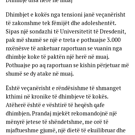
Dhimbjet e kokës nga tensioni janë veçanërisht
të zakonshme tek fëmijët dhe adoleshentët.
Sipas një sondazhi të Universitetit të Dresdenit,
pak më shumë se një e treta e pothuajse 3.000
nxënësve të anketuar raportuan se vuanin nga
dhimbje koke të paktën një herë në muaj.
Pothuajse po aq raportuan se kishin përjetuar më
shumë se dy atake në muaj.
Është veçanërisht e rëndësishme të shmanget
kthimi në kronike të dhimbjeve të kokës.
Atëherë është e vështirë të heqësh qafe
dhimbjen. Prandaj mjekët rekomandojnë një
mënyrë jetese të shëndetshme, me orë të
mjaftueshme gjumë, një dietë të ekuilibruar dhe