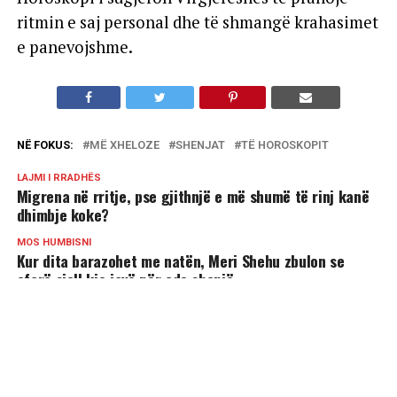
ritmin e saj personal dhe të shmangë krahasimet
e panevojshme.
NË FOKUS:
MË XHELOZE
SHENJAT
TË HOROSKOPIT
LAJMI I RRADHËS
Migrena në rritje, pse gjithnjë e më shumë të rinj kanë
dhimbje koke?
MOS HUMBISNI
Kur dita barazohet me natën, Meri Shehu zbulon se
çfarë sjell kjo javë për çdo shenjë
MUND TË PËLQENI
4 shenjat më joshëse të horoskopit!