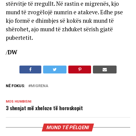
stërvitje të rregullt. Në rastin e migrenës, kjo
mund të zvogëlojë numrin e atakeve. Edhe pse
kjo formë e dhimbjes së kokës nuk mund të
shërohet, ajo mund të zhduket sërish gjatë
pubertetit.
/
DW
NË FOKUS:
MIGRENA
MOS HUMBISNI
3 shenjat më xheloze të horoskopit
MUND TË PËLQENI