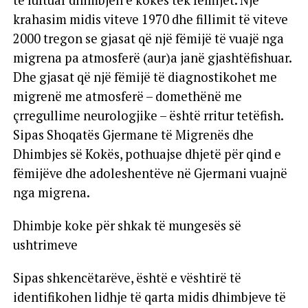
krahasim midis viteve 1970 dhe fillimit të viteve
2000 tregon se gjasat që një fëmijë të vuajë nga
migrena pa atmosferë (aur)a janë gjashtëfishuar.
Dhe gjasat që një fëmijë të diagnostikohet me
migrenë me atmosferë – domethënë me
çrregullime neurologjike – është rritur tetëfish.
Sipas Shoqatës Gjermane të Migrenës dhe
Dhimbjes së Kokës, pothuajse dhjetë për qind e
fëmijëve dhe adoleshentëve në Gjermani vuajnë
nga migrena.
Dhimbje koke për shkak të mungesës së
ushtrimeve
Sipas shkencëtarëve, është e vështirë të
identifikohen lidhje të qarta midis dhimbjeve të