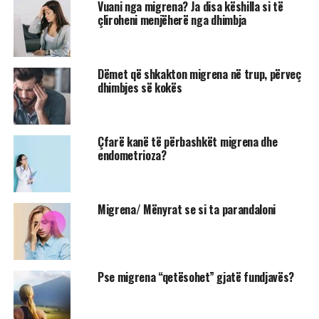
Vuani nga migrena? Ja disa këshilla si të
çliroheni menjëherë nga dhimbja
Dëmet që shkakton migrena në trup, përveç
dhimbjes së kokës
Çfarë kanë të përbashkët migrena dhe
endometrioza?
Migrena/ Mënyrat se si ta parandaloni
Pse migrena “qetësohet” gjatë fundjavës?