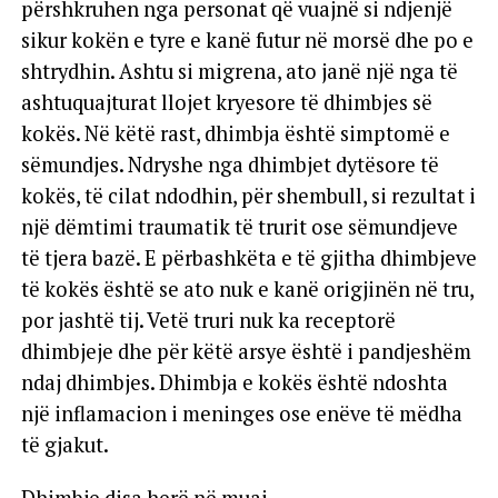
përshkruhen nga personat që vuajnë si ndjenjë
sikur kokën e tyre e kanë futur në morsë dhe po e
shtrydhin. Ashtu si migrena, ato janë një nga të
ashtuquajturat llojet kryesore të dhimbjes së
kokës. Në këtë rast, dhimbja është simptomë e
sëmundjes. Ndryshe nga dhimbjet dytësore të
kokës, të cilat ndodhin, për shembull, si rezultat i
një dëmtimi traumatik të trurit ose sëmundjeve
të tjera bazë. E përbashkëta e të gjitha dhimbjeve
të kokës është se ato nuk e kanë origjinën në tru,
por jashtë tij. Vetë truri nuk ka receptorë
dhimbjeje dhe për këtë arsye është i pandjeshëm
ndaj dhimbjes. Dhimbja e kokës është ndoshta
një inflamacion i meninges ose enëve të mëdha
të gjakut.
Dhimbje disa herë në muaj