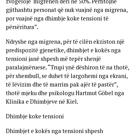
zvogëlojë migrenën deri në 50%. Përfitojnë
gjithashtu personat që nuk vuajnë nga migrena,
por vuajnë nga dhimbje koke tensioni të
përsëritura”.
Ndryshe nga migrena, për të cilën ekziston një
predispozitë gjenetike, dhimbjet e kokës nga
tensioni janë shpesh më tepër shenjë
paralajmëruese. “Trupi ynë dëshiron të na thotë,
për shembull, se duhet të largohemi nga ekrani,
të lëvizim dhe të marrim pak ajër të pastër”,
thotë mjeku dhe psikologu Hartmut Göbel nga
Klinika e Dhimbjeve në Kiel.
Dhimbje koke tensioni
Dhimbjet e kokës nga tensioni shpesh