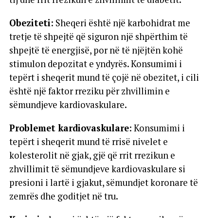
Obeziteti
: Sheqeri është një karbohidrat me
tretje të shpejtë që siguron një shpërthim të
shpejtë të energjisë, por në të njëjtën kohë
stimulon depozitat e yndyrës. Konsumimi i
tepërt i sheqerit mund të çojë në obezitet, i cili
është një faktor rreziku për zhvillimin e
sëmundjeve kardiovaskulare.
Problemet kardiovaskulare
: Konsumimi i
tepërt i sheqerit mund të rrisë nivelet e
kolesterolit në gjak, gjë që rrit rrezikun e
zhvillimit të sëmundjeve kardiovaskulare si
presioni i lartë i gjakut, sëmundjet koronare të
zemrës dhe goditjet në tru.