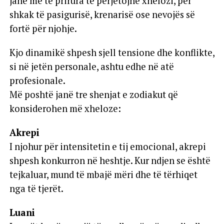
janë më të prirura të përjetojnë xhelozi, për
shkak të pasigurisë, krenarisë ose nevojës së
fortë për njohje.
Kjo dinamikë shpesh sjell tensione dhe konflikte,
si në jetën personale, ashtu edhe në atë
profesionale.
Më poshtë janë tre shenjat e zodiakut që
konsiderohen më xheloze:
Akrepi
I njohur për intensitetin e tij emocional, akrepi
shpesh konkurron në heshtje. Kur ndjen se është
tejkaluar, mund të mbajë mëri dhe të tërhiqet
nga të tjerët.
Luani