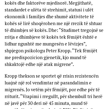
kokës dhe faktorëve mjedisorë. Megjithatë,
standardet e ulëta të strehimit, statusi i ulët
ekonomik i familjes dhe shumë aktivitete të
kohës së lirë shoqërohen me një rrezik të shtuar
të dhimbjes së kokës. Dhe: “Studimet tregojnë se
rritja e dhimbjeve të kokës tek fëmijët është e
lidhur ngushtë me mungesën e lëvizjes”,
shpjegon psikologu Peter Kropp. “Tek fëmijët
me predispozicion gjenetik, kjo mund të
shkaktojë edhe një atak migrene”.
Kropp thekson se sportet që rrisin rezistencën
luajnë një rol vendimtar në parandalimin e
migrenës. Jo vetëm për fëmijët, por edhe për të
rriturit. “Vrapimi i rregullt, për shembull tri herë
në javë për 30 deri në 45 minuta, mund të