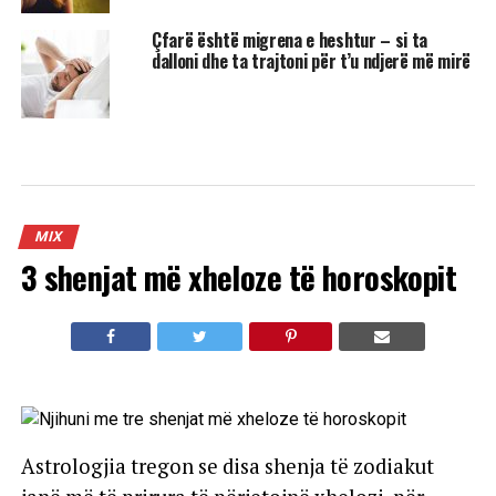
Çfarë është migrena e heshtur – si ta
dalloni dhe ta trajtoni për t’u ndjerë më mirë
MIX
3 shenjat më xheloze të horoskopit
Astrologjia tregon se disa shenja të zodiakut