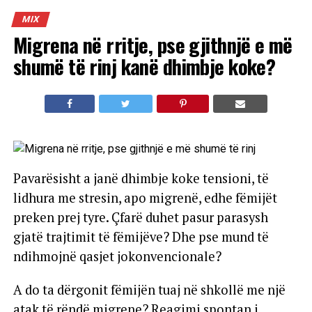
MIX
Migrena në rritje, pse gjithnjë e më
shumë të rinj kanë dhimbje koke?
Pavarësisht a janë dhimbje koke tensioni, të
lidhura me stresin, apo migrenë, edhe fëmijët
preken prej tyre. Çfarë duhet pasur parasysh
gjatë trajtimit të fëmijëve? Dhe pse mund të
ndihmojnë qasjet jokonvencionale?
A do ta dërgonit fëmijën tuaj në shkollë me një
atak të rëndë migrene? Reagimi spontan i