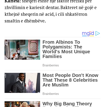
Kariesi
: sheqeri është një faktor rreziku për
zhvillimin e kariesit dentar. Bakteret në gojë e
kthejnë sheqerin në acid, i cili shkatërron
smaltin e dhëmbëve.