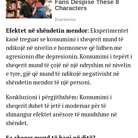
Efektet në shëndetin mendor
: Eksperimentet
kanë treguar se konsumimi i sheqerit mund të
ndikojë në nivelin e hormoneve që lidhen me
agresionin dhe depresionin. Konsumimi i tepërt i
sheqerit mund të çojë në një ndryshim në nivelin
e tyre, gjë që mund të ndikojë negativisht në
shëndetin mendor të një personi.
Konkluzioni i përgjithshëm: Konsumimi i
sheqerit duhet të jetë i moderuar për të
shmangur efektet anësore të mundshme në
shëndet.
Sa sheqer mund të hani në ditë?