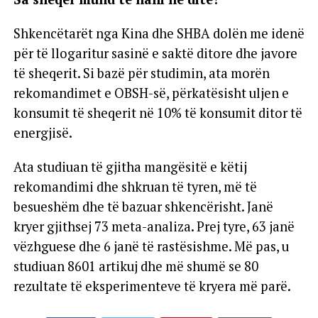
Shkencëtarët nga Kina dhe SHBA dolën me idenë
për të llogaritur sasinë e saktë ditore dhe javore
të sheqerit. Si bazë për studimin, ata morën
rekomandimet e OBSH-së, përkatësisht uljen e
konsumit të sheqerit në 10% të konsumit ditor të
energjisë.
Ata studiuan të gjitha mangësitë e këtij
rekomandimi dhe shkruan të tyren, më të
besueshëm dhe të bazuar shkencërisht. Janë
kryer gjithsej 73 meta-analiza. Prej tyre, 63 janë
vëzhguese dhe 6 janë të rastësishme. Më pas, u
studiuan 8601 artikuj dhe më shumë se 80
rezultate të eksperimenteve të kryera më parë.