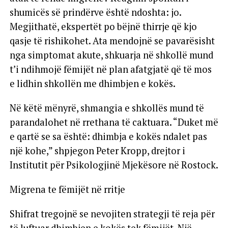
shumicës së prindërve është ndoshta: jo.
Megjithatë, ekspertët po bëjnë thirrje që kjo
qasje të rishikohet. Ata mendojnë se pavarësisht
nga simptomat akute, shkuarja në shkollë mund
t’i ndihmojë fëmijët në plan afatgjatë që të mos
e lidhin shkollën me dhimbjen e kokës.
Në këtë mënyrë, shmangia e shkollës mund të
parandalohet në rrethana të caktuara. “Duket më
e qartë se sa është: dhimbja e kokës ndalet pas
një kohe,” shpjegon Peter Kropp, drejtor i
Institutit për Psikologjinë Mjekësore në Rostock.
Migrena te fëmijët në rritje
Shifrat tregojnë se nevojiten strategji të reja për
të luftuar dhimbjen e kokës tek fëmijët. Një