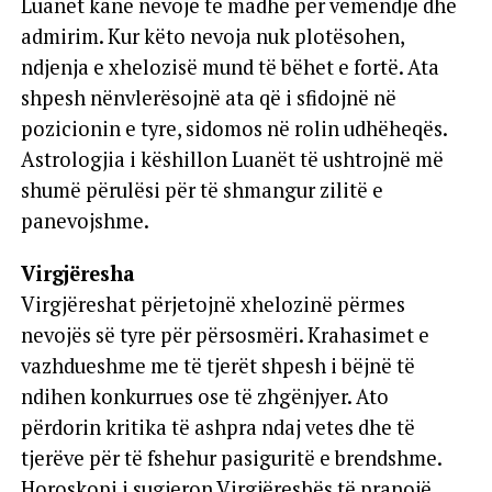
Luanët kanë nevojë të madhe për vëmendje dhe
admirim. Kur këto nevoja nuk plotësohen,
ndjenja e xhelozisë mund të bëhet e fortë. Ata
shpesh nënvlerësojnë ata që i sfidojnë në
pozicionin e tyre, sidomos në rolin udhëheqës.
Astrologjia i këshillon Luanët të ushtrojnë më
shumë përulësi për të shmangur zilitë e
panevojshme.
Virgjëresha
Virgjëreshat përjetojnë xhelozinë përmes
nevojës së tyre për përsosmëri. Krahasimet e
vazhdueshme me të tjerët shpesh i bëjnë të
ndihen konkurrues ose të zhgënjyer. Ato
përdorin kritika të ashpra ndaj vetes dhe të
tjerëve për të fshehur pasiguritë e brendshme.
Horoskopi i sugjeron Virgjëreshës të pranojë