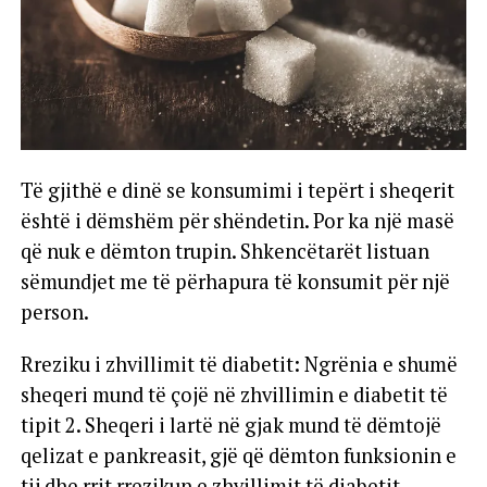
Të gjithë e dinë se konsumimi i tepërt i sheqerit
është i dëmshëm për shëndetin. Por ka një masë
që nuk e dëmton trupin. Shkencëtarët listuan
sëmundjet me të përhapura të konsumit për një
person.
Rreziku i zhvillimit të diabetit: Ngrënia e shumë
sheqeri mund të çojë në zhvillimin e diabetit të
tipit 2. Sheqeri i lartë në gjak mund të dëmtojë
qelizat e pankreasit, gjë që dëmton funksionin e
tij dhe rrit rrezikun e zhvillimit të diabetit.