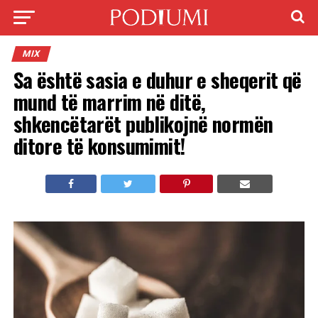
MIX
Sa është sasia e duhur e sheqerit që
mund të marrim në ditë,
shkencëtarët publikojnë normën
ditore të konsumimit!