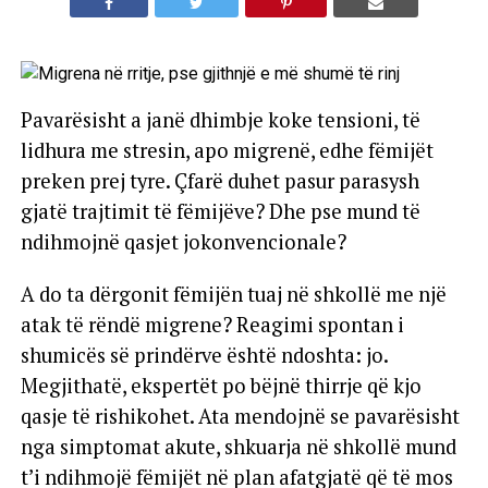
Pavarësisht a janë dhimbje koke tensioni, të
lidhura me stresin, apo migrenë, edhe fëmijët
preken prej tyre. Çfarë duhet pasur parasysh
gjatë trajtimit të fëmijëve? Dhe pse mund të
ndihmojnë qasjet jokonvencionale?
A do ta dërgonit fëmijën tuaj në shkollë me një
atak të rëndë migrene? Reagimi spontan i
shumicës së prindërve është ndoshta: jo.
Megjithatë, ekspertët po bëjnë thirrje që kjo
qasje të rishikohet. Ata mendojnë se pavarësisht
nga simptomat akute, shkuarja në shkollë mund
t’i ndihmojë fëmijët në plan afatgjatë që të mos