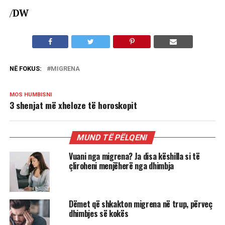
/
DW
NË FOKUS:
MIGRENA
MOS HUMBISNI
3 shenjat më xheloze të horoskopit
MUND TË PËLQENI
Vuani nga migrena? Ja disa këshilla si të
çliroheni menjëherë nga dhimbja
Dëmet që shkakton migrena në trup, përveç
dhimbjes së kokës