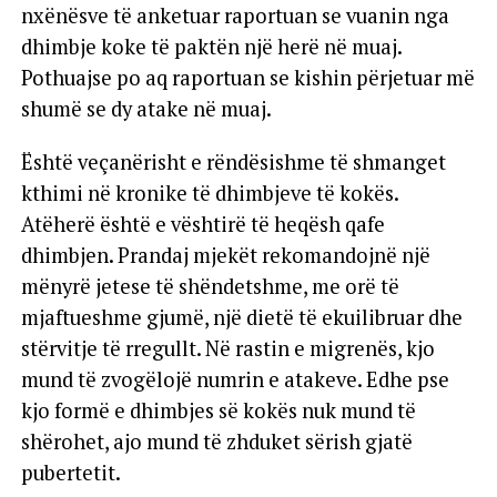
nxënësve të anketuar raportuan se vuanin nga
dhimbje koke të paktën një herë në muaj.
Pothuajse po aq raportuan se kishin përjetuar më
shumë se dy atake në muaj.
Është veçanërisht e rëndësishme të shmanget
kthimi në kronike të dhimbjeve të kokës.
Atëherë është e vështirë të heqësh qafe
dhimbjen. Prandaj mjekët rekomandojnë një
mënyrë jetese të shëndetshme, me orë të
mjaftueshme gjumë, një dietë të ekuilibruar dhe
stërvitje të rregullt. Në rastin e migrenës, kjo
mund të zvogëlojë numrin e atakeve. Edhe pse
kjo formë e dhimbjes së kokës nuk mund të
shërohet, ajo mund të zhduket sërish gjatë
pubertetit.