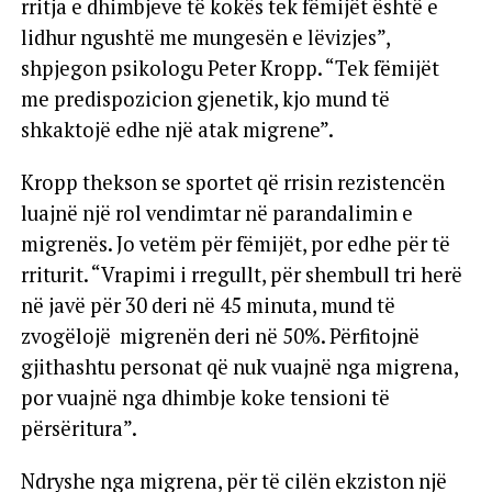
rritja e dhimbjeve të kokës tek fëmijët është e
lidhur ngushtë me mungesën e lëvizjes”,
shpjegon psikologu Peter Kropp. “Tek fëmijët
me predispozicion gjenetik, kjo mund të
shkaktojë edhe një atak migrene”.
Kropp thekson se sportet që rrisin rezistencën
luajnë një rol vendimtar në parandalimin e
migrenës. Jo vetëm për fëmijët, por edhe për të
rriturit. “Vrapimi i rregullt, për shembull tri herë
në javë për 30 deri në 45 minuta, mund të
zvogëlojë migrenën deri në 50%. Përfitojnë
gjithashtu personat që nuk vuajnë nga migrena,
por vuajnë nga dhimbje koke tensioni të
përsëritura”.
Ndryshe nga migrena, për të cilën ekziston një