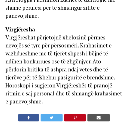
shumë përulësi për të shmangur zilitë e
panevojshme.
Virgjëresha
Virgjëreshat përjetojnë xhelozinë përmes
nevojës së tyre për përsosmëri. Krahasimet e
vazhdueshme me të tjerët shpesh i bëjnë të
ndihen konkurrues ose të zhgënjyer. Ato
përdorin kritika të ashpra ndaj vetes dhe të
tjerëve për të fshehur pasiguritë e brendshme.
Horoskopi i sugjeron Virgjëreshës të pranojë
ritmin e saj personal dhe të shmangë krahasimet
e panevojshme.