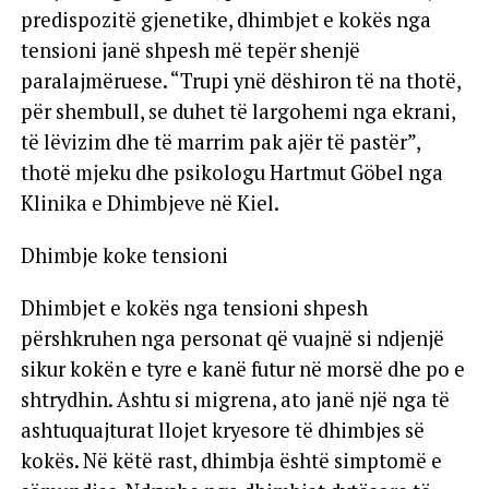
predispozitë gjenetike, dhimbjet e kokës nga
tensioni janë shpesh më tepër shenjë
paralajmëruese. “Trupi ynë dëshiron të na thotë,
për shembull, se duhet të largohemi nga ekrani,
të lëvizim dhe të marrim pak ajër të pastër”,
thotë mjeku dhe psikologu Hartmut Göbel nga
Klinika e Dhimbjeve në Kiel.
Dhimbje koke tensioni
Dhimbjet e kokës nga tensioni shpesh
përshkruhen nga personat që vuajnë si ndjenjë
sikur kokën e tyre e kanë futur në morsë dhe po e
shtrydhin. Ashtu si migrena, ato janë një nga të
ashtuquajturat llojet kryesore të dhimbjes së
kokës. Në këtë rast, dhimbja është simptomë e