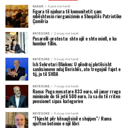
MIX
Kur dita barazohet me natën, Meri
Shehu zbulon se çfarë sjell kjo javë
për çdo shenjë
Stina e vjeshtës ka nisur me një energji kozmike
të jashtëzakonshme dhe këtë javë yjet nuk
premtojnë qetësi! Në studion e “Rudina” në Tv
Klan, astrologia Meri Shehu bëri parashikimin
për 12 shenjat e horoskopit, duke e quajtur këtë
periudhë një “pikë kthese” në shumë aspekte të