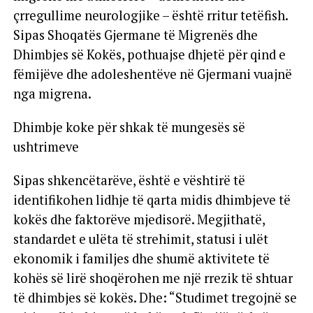
çrregullime neurologjike – është rritur tetëfish.
Sipas Shoqatës Gjermane të Migrenës dhe
Dhimbjes së Kokës, pothuajse dhjetë për qind e
fëmijëve dhe adoleshentëve në Gjermani vuajnë
nga migrena.
Dhimbje koke për shkak të mungesës së
ushtrimeve
Sipas shkencëtarëve, është e vështirë të
identifikohen lidhje të qarta midis dhimbjeve të
kokës dhe faktorëve mjedisorë. Megjithatë,
standardet e ulëta të strehimit, statusi i ulët
ekonomik i familjes dhe shumë aktivitete të
kohës së lirë shoqërohen me një rrezik të shtuar
të dhimbjes së kokës. Dhe: “Studimet tregojnë se