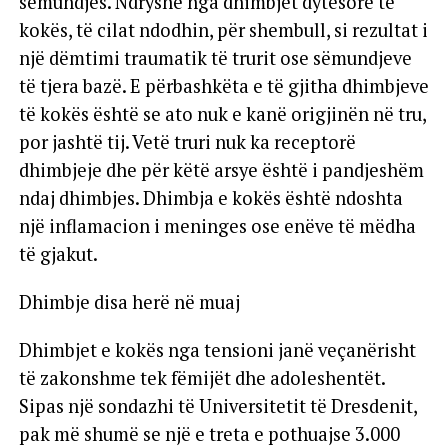
sëmundjes. Ndryshe nga dhimbjet dytësore të
kokës, të cilat ndodhin, për shembull, si rezultat i
një dëmtimi traumatik të trurit ose sëmundjeve
të tjera bazë. E përbashkëta e të gjitha dhimbjeve
të kokës është se ato nuk e kanë origjinën në tru,
por jashtë tij. Vetë truri nuk ka receptorë
dhimbjeje dhe për këtë arsye është i pandjeshëm
ndaj dhimbjes. Dhimbja e kokës është ndoshta
një inflamacion i meninges ose enëve të mëdha
të gjakut.
Dhimbje disa herë në muaj
Dhimbjet e kokës nga tensioni janë veçanërisht
të zakonshme tek fëmijët dhe adoleshentët.
Sipas një sondazhi të Universitetit të Dresdenit,
pak më shumë se një e treta e pothuajse 3.000