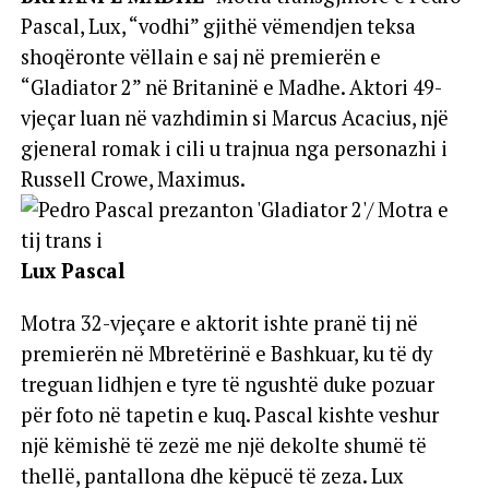
Pascal, Lux, “vodhi” gjithë vëmendjen teksa
shoqëronte vëllain e saj në premierën e
“Gladiator 2” në Britaninë e Madhe. Aktori 49-
vjeçar luan në vazhdimin si Marcus Acacius, një
gjeneral romak i cili u trajnua nga personazhi i
Russell Crowe, Maximus.
Lux Pascal
Motra 32-vjeçare e aktorit ishte pranë tij në
premierën në Mbretërinë e Bashkuar, ku të dy
treguan lidhjen e tyre të ngushtë duke pozuar
për foto në tapetin e kuq. Pascal kishte veshur
një këmishë të zezë me një dekolte shumë të
thellë, pantallona dhe këpucë të zeza. Lux