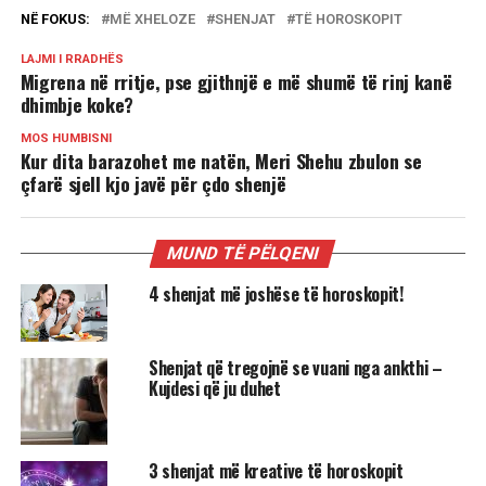
NË FOKUS:
MË XHELOZE
SHENJAT
TË HOROSKOPIT
LAJMI I RRADHËS
Migrena në rritje, pse gjithnjë e më shumë të rinj kanë
dhimbje koke?
MOS HUMBISNI
Kur dita barazohet me natën, Meri Shehu zbulon se
çfarë sjell kjo javë për çdo shenjë
MUND TË PËLQENI
4 shenjat më joshëse të horoskopit!
Shenjat që tregojnë se vuani nga ankthi –
Kujdesi që ju duhet
3 shenjat më kreative të horoskopit