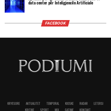
Shigjetarit, te balancimi personal i Peshores dhe
fuqia komunikuese e Ujorit. Por një gjë është e
sigurt: qielli është në lëvizje dhe kush është i
gatshëm të dëgjojë mesazhet e tij, mund të dalë
më i fortë.
“Kemi një ditë të bukur. Është ekuinoksi i
vjeshtës. Dita barazohet me natën, dielli është
futur tashmë në Peshore. Dhe duke u futur Dielli
në Peshore kërkojmë një ekuilibrim sepse na
pret një dimër i gjatë përpara. E rëndësishme
është do të gjejmë një ekuilibër, por nesër futet
Marsi në Akrep, është futur edhe Mërkuri në
Peshore, ku takohet sot me hënën dhe do të kemi
shumë ndryshime, diskutime, kontakte dhe gjëra
të reja që na presin”, tha astrologia Meri Shehu.