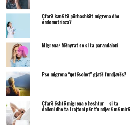
Çfarë kanë të përbashkët migrena dhe
endometrioza?
Migrena/ Mënyrat se si ta parandaloni
Pse migrena “qetësohet” gjatë fundjavës?
Çfarë është migrena e heshtur – si ta
dalloni dhe ta trajtoni për t’u ndjerë më mirë