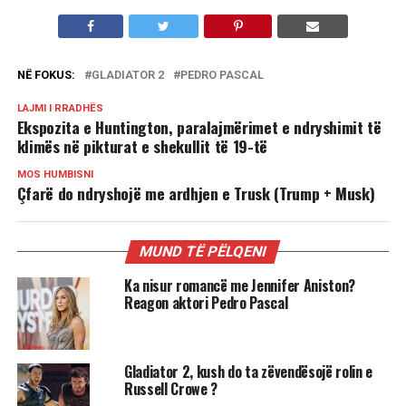
NË FOKUS:
GLADIATOR 2
PEDRO PASCAL
LAJMI I RRADHËS
Ekspozita e Huntington, paralajmërimet e ndryshimit të
klimës në pikturat e shekullit të 19-të
MOS HUMBISNI
Çfarë do ndryshojë me ardhjen e Trusk (Trump + Musk)
MUND TË PËLQENI
Ka nisur romancë me Jennifer Aniston?
Reagon aktori Pedro Pascal
Gladiator 2, kush do ta zëvendësojë rolin e
Russell Crowe ?