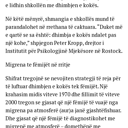
e lidhin shkollën me dhimbjen e kokës.
Në këtë mënyrë, shmangia e shkollës mund të
parandalohet në rrethana të caktuara. “Duket më
e qartë se sa është: dhimbja e kokës ndalet pas
një kohe,” shpjegon Peter Kropp, drejtor i
Institutit për Psikologjinë Mjekësore në Rostock.
Migrena te fëmijët në rritje
Shifrat tregojnë se nevojiten strategji të reja për
të luftuar dhimbjen e kokës tek fëmijët. Një
krahasim midis viteve 1970 dhe fillimit të viteve
2000 tregon se gjasat që një fëmijë të vuajë nga
migrena pa atmosferë (aur)a janë gjashtëfishuar.
Dhe gjasat që një fëmijë të diagnostikohet me
migrenë me atmosferë – domethënë me