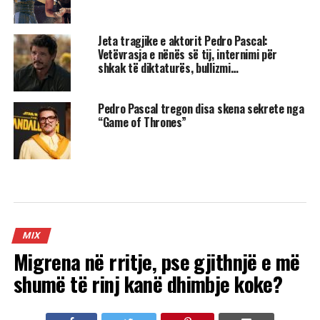
Jeta tragjike e aktorit Pedro Pascal:
Vetëvrasja e nënës së tij, internimi për
shkak të diktaturës, bullizmi…
Pedro Pascal tregon disa skena sekrete nga
“Game of Thrones”
MIX
Migrena në rritje, pse gjithnjë e më
shumë të rinj kanë dhimbje koke?