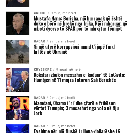
jetës. Me Diellin që ka hyrë në shenjën e
Peshores dhe Marsin që po futet në Akrep,
universi na fton të kërkojmë ekuilibër, të
rigjejmë veten dhe të marrim vendime që do të
na ndikojnë për muaj me radhë.
“Është ekuinoksi i vjeshtës, dita barazohet me
natën dhe na fton në reflektim”, tha Shehu, duke
nënvizuar se kjo javë do të shënohet nga
tensione, lëvizje të papritura, dinamizëm në
marrëdhënie dhe sfida ekonomike. Për disa
shenja, kjo është një javë premtuese që hap dyer
të reja, për të tjera, një moment i ndjeshëm ku
fati kërkon maturi dhe vetëpërmbajtje
Çdo shenjë do ta ndjejë këtë energji ndryshe nga
përplasjet emocionale të Dashit dhe pasiguritë e