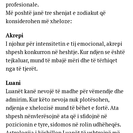
profesionale.
Më poshtë janë tre shenjat e zodiakut që
konsiderohen më xheloze:
Akrepi
I njohur për intensitetin e tij emocional, akrepi
shpesh konkurron në heshtje. Kur ndjen se është
tejkaluar, mund të mbajë mëri dhe të tërhiqet
nga të tjerët.
Luani
Luanët kanë nevojë të madhe për vëmendje dhe
admirim. Kur këto nevoja nuk plotësohen,
ndjenja e xhelozisë mund të bëhet e fortë. Ata
shpesh nënvlerësojnë ata që i sfidojnë në
pozicionin e tyre, sidomos në rolin udhëheqës.
Astrologjia i këshillon Luanët të ushtrojnë më