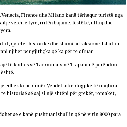
a, Venecia, Firence dhe Milano kanë tërhequr turistë nga
htje verën e tyre, rritën bajame, fëstëkë, ullinj dhe
yera.
ullit, qytetet historike dhe shumë atraksione. Ishulli i
ni njihet për gjithçka që ka për të ofruar.
majë të kodrës së Taormina-s në Trapani në perëndim,
 është.
e edhe ski në dimër. Vendet arkeologjike të ruajtura
ë historisë së saj si një shtëpi për grekët, romakët,
ndohet se e kanë pushtuar ishullin që në vitin 8000 para