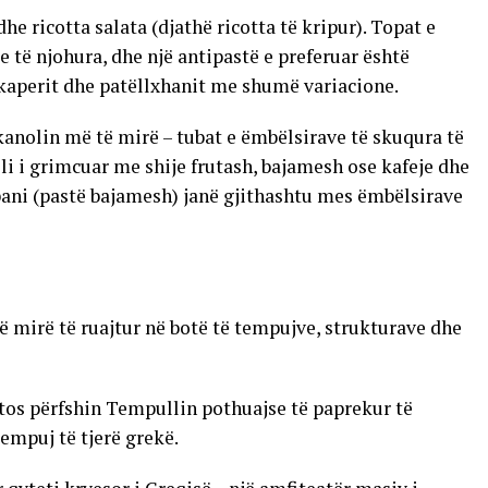
 ricotta salata (djathë ricotta të kripur). Topat e
e të njohura, dhe një antipastë e preferuar është
 kaperit dhe patëllxhanit me shumë variacione.
 kanolin më të mirë – tubat e ëmbëlsirave të skuqura të
i i grimcuar me shije frutash, bajamesh ose kafeje dhe
pani (pastë bajamesh) janë gjithashtu mes ëmbëlsirave
të mirë të ruajtur në botë të tempujve, strukturave dhe
os përfshin Tempullin pothuajse të paprekur të
empuj të tjerë grekë.