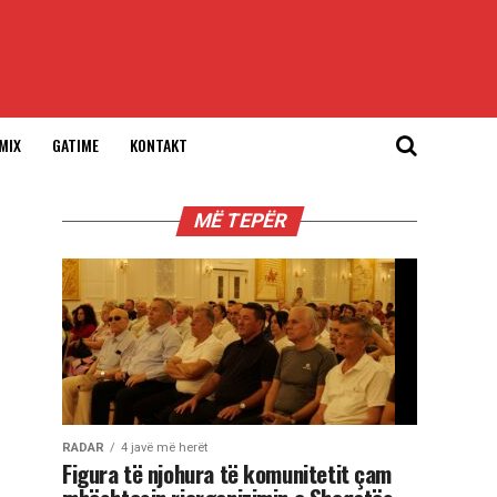
MIX
GATIME
KONTAKT
MË TEPËR
RADAR
4 javë më herët
Figura të njohura të komunitetit çam