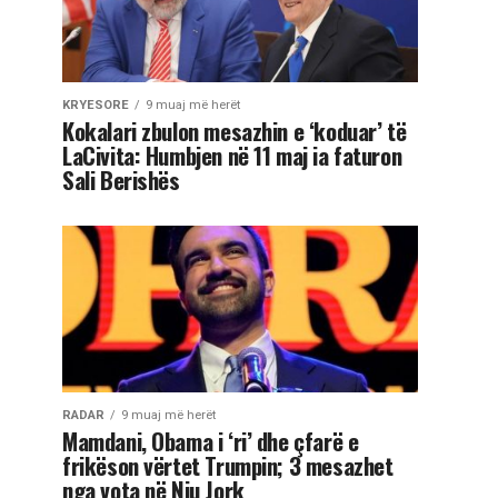
KRYESORE
9 muaj më herët
Kokalari zbulon mesazhin e ‘koduar’ të
LaCivita: Humbjen në 11 maj ia faturon
Sali Berishës
RADAR
9 muaj më herët
Mamdani, Obama i ‘ri’ dhe çfarë e
frikëson vërtet Trumpin; 3 mesazhet
nga vota në Nju Jork