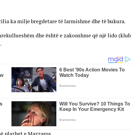
cilia ka milje bregdetare të larmishme dhe të bukura.
 mrekullueshëm dhe është e zakonshme që një lido (klub
.
 në plazhet e Mazzaros.