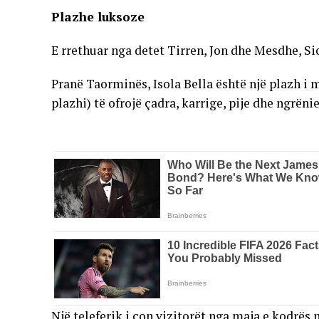
Plazhe luksoze
E rrethuar nga detet Tirren, Jon dhe Mesdhe, Si
Pranë Taorminës, Isola Bella është një plazh i
plazhi) të ofrojë çadra, karrige, pije dhe ngrënie
Një teleferik i çon vizitorët nga maja e kodrës