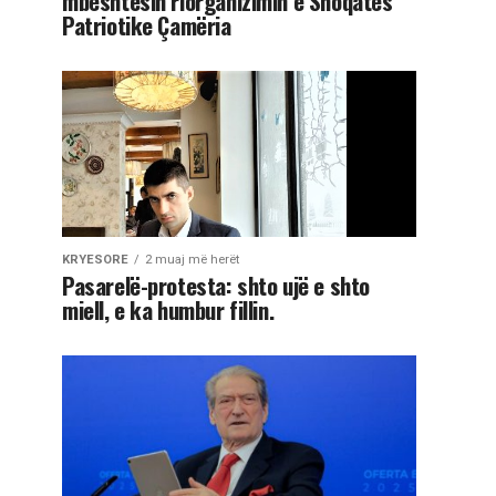
mbështesin riorganizimin e Shoqatës
Patriotike Çamëria
KRYESORE
2 muaj më herët
Pasarelë-protesta: shto ujë e shto
miell, e ka humbur fillin.