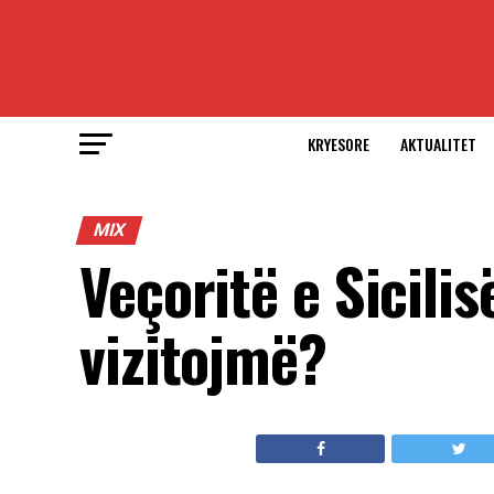
KRYESORE
AKTUALITET
MIX
Veçoritë e Sicilis
vizitojmë?