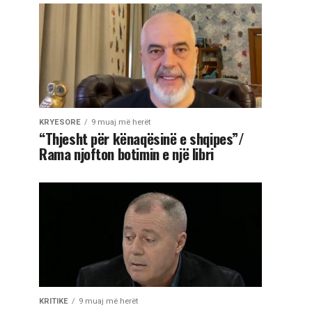
KRYESORE
9 muaj më herët
“Thjesht për kënaqësinë e shqipes”/
Rama njofton botimin e një libri
KRITIKE
9 muaj më herët