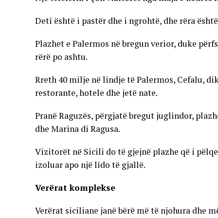
Deti është i pastër dhe i ngrohtë, dhe rëra ësh
Plazhet e Palermos në bregun verior, duke përf
rërë po ashtu.
Rreth 40 milje në lindje të Palermos, Cefalu, di
restorante, hotele dhe jetë nate.
Pranë Raguzës, përgjatë bregut juglindor, plaz
dhe Marina di Ragusa.
Vizitorët në Sicili do të gjejnë plazhe që i pël
izoluar apo një lido të gjallë.
Verërat komplekse
Verërat siciliane janë bërë më të njohura dhe më