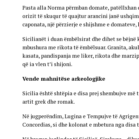
Pasta alla Norma përmban domate, patëllxhan dhe
orizit të skuqur të quajtur arancini janë ushqim
caponata, një përzierje e shijshme e domateve,
Sicilianët i duan ëmbëlsirat dhe dihet se bëjnë
mbushura me rikota të ëmbëlsuar. Granita, akull
kasata, pandispanja me liker, rikota dhe marzi
që ia vlen t’i shijoni.
Vende mahnitëse arkeologjike
Sicilia është shtëpia e disa prej shembujve më 
artit grek dhe romak.
Në jugperëndim, Lugina e Tempujve të Agrigent
Concordias, si dhe kolonat e mbetura nga disa t