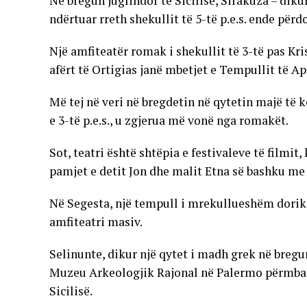
Në bregun juglindor të Sicilisë, Sirakuza – diku
ndërtuar rreth shekullit të 5-të p.e.s. ende për
Një amfiteatër romak i shekullit të 3-të pas Kri
afërt të Ortigias janë mbetjet e Tempullit të Apo
Më tej në veri në bregdetin në qytetin majë të 
e 3-të p.e.s., u zgjerua më vonë nga romakët.
Sot, teatri është shtëpia e festivaleve të filmi
pamjet e detit Jon dhe malit Etna së bashku me 
Në Segesta, një tempull i mrekullueshëm dorik
amfiteatri masiv.
Selinunte, dikur një qytet i madh grek në bregu
Muzeu Arkeologjik Rajonal në Palermo përmban 
Sicilisë.