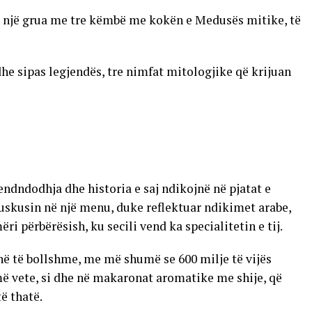
an një grua me tre këmbë me kokën e Medusës mitike, të
dhe sipas legjendës, tre nimfat mitologjike që krijuan
 vendndodhja dhe historia e saj ndikojnë në pjatat e
uskusin në një menu, duke reflektuar ndikimet arabe,
përbërësish, ku secili vend ka specialitetin e tij.
në të bollshme, me më shumë se 600 milje të vijës
më vete, si dhe në makaronat aromatike me shije, që
ë thatë.