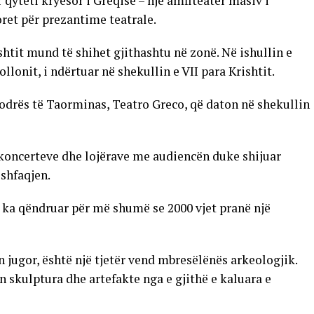
r qyteti kryesor i Greqisë – një amfiteatër masiv i
doret për prezantime teatrale.
shtit mund të shihet gjithashtu në zonë. Në ishullin e
llonit, i ndërtuar në shekullin e VII para Krishtit.
kodrës të Taorminas, Teatro Greco, që daton në shekullin
t, koncerteve dhe lojërave me audiencën duke shijuar
shfaqjen.
 ka qëndruar për më shumë se 2000 vjet pranë një
n jugor, është një tjetër vend mbresëlënës arkeologjik.
skulptura dhe artefakte nga e gjithë e kaluara e