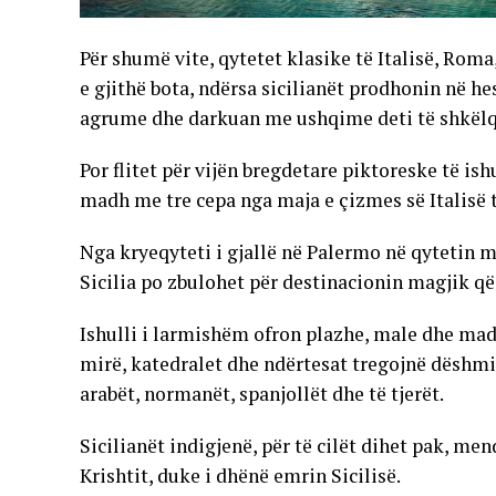
Për shumë vite, qytetet klasike të Italisë, Rom
e gjithë bota, ndërsa sicilianët prodhonin në hes
agrume dhe darkuan me ushqime deti të shkëlq
Por flitet për vijën bregdetare piktoreske të ish
madh me tre cepa nga maja e çizmes së Italisë ta
Nga kryeqyteti i gjallë në Palermo në qytetin 
Sicilia po zbulohet për destinacionin magjik që
Ishulli i larmishëm ofron plazhe, male dhe madj
mirë, katedralet dhe ndërtesat tregojnë dëshmi t
arabët, normanët, spanjollët dhe të tjerët.
Sicilianët indigjenë, për të cilët dihet pak, me
Krishtit, duke i dhënë emrin Sicilisë.