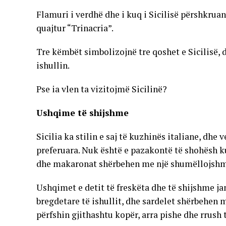
Flamuri i verdhë dhe i kuq i Sicilisë përshkru
quajtur “Trinacria”.
Tre këmbët simbolizojnë tre qoshet e Sicilisë, 
ishullin.
Pse ia vlen ta vizitojmë Sicilinë?
Ushqime të shijshme
Sicilia ka stilin e saj të kuzhinës italiane, dhe
preferuara. Nuk është e pazakontë të shohësh k
dhe makaronat shërbehen me një shumëllojshmëri 
Ushqimet e detit të freskëta dhe të shijshme ja
bregdetare të ishullit, dhe sardelet shërbehen 
përfshin gjithashtu kopër, arra pishe dhe rrush t