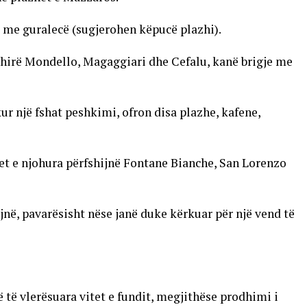
të me guralecë (sugjerohen këpucë plazhi).
shirë Mondello, Magaggiari dhe Cefalu, kanë brigje me
kur një fshat peshkimi, ofron disa plazhe, kafene,
het e njohura përfshijnë Fontane Bianche, San Lorenzo
qejnë, pavarësisht nëse janë duke kërkuar për një vend të
 të vlerësuara vitet e fundit, megjithëse prodhimi i