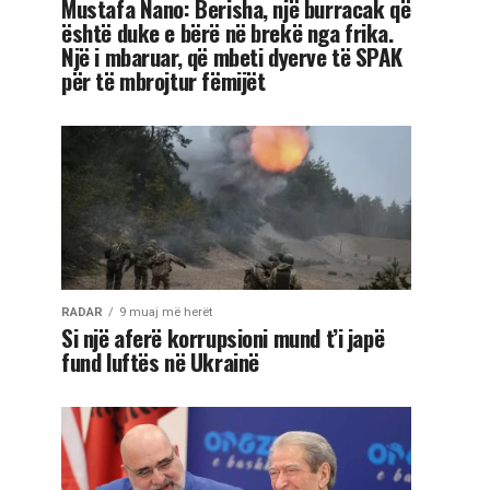
Mustafa Nano: Berisha, një burracak që
është duke e bërë në brekë nga frika.
Një i mbaruar, që mbeti dyerve të SPAK
për të mbrojtur fëmijët
RADAR
9 muaj më herët
Si një aferë korrupsioni mund t’i japë
fund luftës në Ukrainë