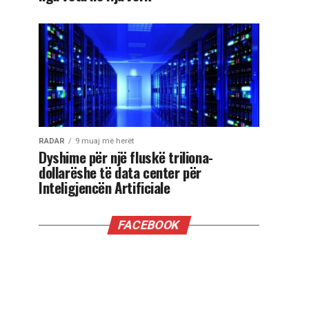
RADAR
9 muaj më herët
Dyshime për një fluskë triliona-
dollarëshe të data center për
Inteligjencën Artificiale
FACEBOOK