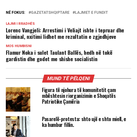
NË FOKUS:
GAZETATSHQIPTARE
LAJMET E FUNDIT
LAJMI I RRADHËS
Lorenc Vangjeli: Arrestimi i Veliajt ishte i tepruar dhe
kriminal, nxitimi lidhet me rezultatin e zgjedhjeve
MOS HUMBISNI
Flamur Noka i sulet Taulant Ballës, hedh në tokë
gardistin dhe godet me shishe socialistin
MUND TË PËLQENI
Figura të njohura të komunitetit çam
mbështesin riorganizimin e Shoqatës
Patriotike Çamëria
Pasarelë-protesta: shto ujë e shto miell, e
ka humbur fillin.