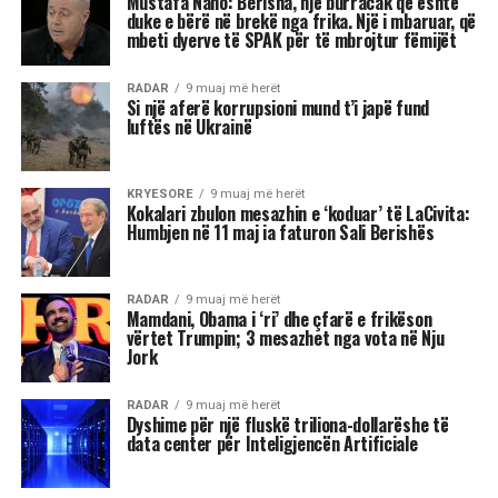
Mustafa Nano: Berisha, një burracak që është
duke e bërë në brekë nga frika. Një i mbaruar, që
mbeti dyerve të SPAK për të mbrojtur fëmijët
RADAR
9 muaj më herët
Si një aferë korrupsioni mund t’i japë fund
luftës në Ukrainë
KRYESORE
9 muaj më herët
Kokalari zbulon mesazhin e ‘koduar’ të LaCivita:
Humbjen në 11 maj ia faturon Sali Berishës
RADAR
9 muaj më herët
Mamdani, Obama i ‘ri’ dhe çfarë e frikëson
vërtet Trumpin; 3 mesazhet nga vota në Nju
Jork
RADAR
9 muaj më herët
Dyshime për një fluskë triliona-dollarëshe të
data center për Inteligjencën Artificiale