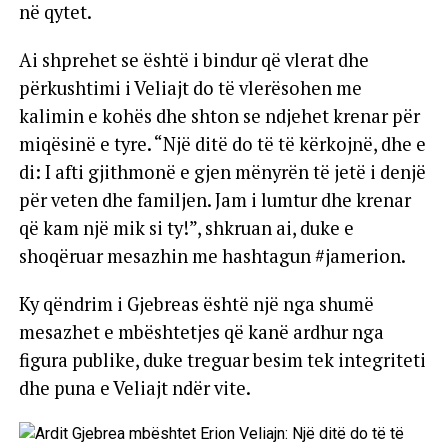
në qytet.
Ai shprehet se është i bindur që vlerat dhe
përkushtimi i Veliajt do të vlerësohen me
kalimin e kohës dhe shton se ndjehet krenar për
miqësinë e tyre. “Një ditë do të të kërkojnë, dhe e
di: I afti gjithmonë e gjen mënyrën të jetë i denjë
për veten dhe familjen. Jam i lumtur dhe krenar
që kam një mik si ty!”, shkruan ai, duke e
shoqëruar mesazhin me hashtagun #jamerion.
Ky qëndrim i Gjebreas është një nga shumë
mesazhet e mbështetjes që kanë ardhur nga
figura publike, duke treguar besim tek integriteti
dhe puna e Veliajt ndër vite.