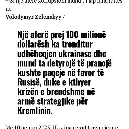
Volodymyr Zelenskyy /
Një aferë prej 100 milionë
dollarësh ka tronditur
udhëheqjen ukrainase dhe
mund ta detyrojë të pranojë
kushte paqeje në favor të
Rusisë, duke e kthyer
krizën e brendshme në
armë strategjike për
Kremlinin.
Më 10 nëntor 2025, Ukraina u godit nga një prej