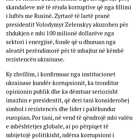
skandaleve më të rënda korruptive që nga fillimi
i luftës me Rusinë. Zyrtarë të lartë pranë
presidentit Volodymyr Zelenskyy akuzohen për
zhdukjen e mbi 100 milionë dollarëve nga
sektori i energjisë, fonde që u dhuruan nga
aleatët perëndimorë për të mbajtur në këmbë
rezistencën ukrainase.
Ky zhvillim, i konfirmuar nga institucionet
ukrainase kundër-korrupsionit, ka tronditur
opinionin publik dhe ka dëmtuar seriozisht
imazhin e presidentit, që deri tani konsiderohej
simbol i rezistencës dhe lider i palëkundur
europian. Por tani, në vend të qëndrojë mbi valën
e mbështetjes globale, ai po përpiqet të
mbijetojë politikisht, ndërsa korrupsioni i