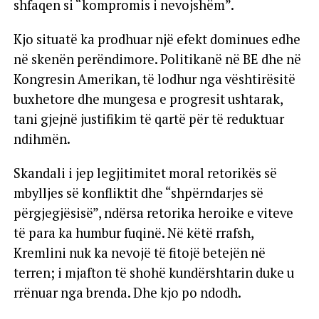
shfaqen si “kompromis i nevojshëm”.
Kjo situatë ka prodhuar një efekt dominues edhe
në skenën perëndimore. Politikanë në BE dhe në
Kongresin Amerikan, të lodhur nga vështirësitë
buxhetore dhe mungesa e progresit ushtarak,
tani gjejnë justifikim të qartë për të reduktuar
ndihmën.
Skandali i jep legjitimitet moral retorikës së
mbylljes së konfliktit dhe “shpërndarjes së
përgjegjësisë”, ndërsa retorika heroike e viteve
të para ka humbur fuqinë. Në këtë rrafsh,
Kremlini nuk ka nevojë të fitojë betejën në
terren; i mjafton të shohë kundërshtarin duke u
rrënuar nga brenda. Dhe kjo po ndodh.