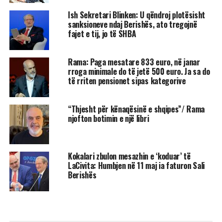
Ish Sekretari Blinken: U qëndroj plotësisht
sanksioneve ndaj Berishës, ato tregojnë
fajet e tij, jo të SHBA
Rama: Paga mesatare 833 euro, në janar
rroga minimale do të jetë 500 euro. Ja sa do
të rriten pensionet sipas kategorive
“Thjesht për kënaqësinë e shqipes”/ Rama
njofton botimin e një libri
Kokalari zbulon mesazhin e ‘koduar’ të
LaCivita: Humbjen në 11 maj ia faturon Sali
Berishës