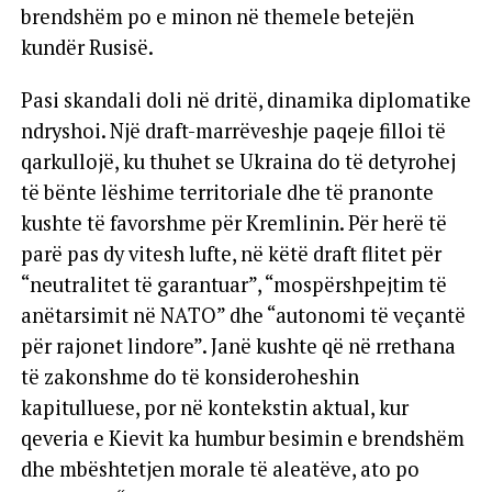
brendshëm po e minon në themele betejën
kundër Rusisë.
Pasi skandali doli në dritë, dinamika diplomatike
ndryshoi. Një draft-marrëveshje paqeje filloi të
qarkullojë, ku thuhet se Ukraina do të detyrohej
të bënte lëshime territoriale dhe të pranonte
kushte të favorshme për Kremlinin. Për herë të
parë pas dy vitesh lufte, në këtë draft flitet për
“neutralitet të garantuar”, “mospërshpejtim të
anëtarsimit në NATO” dhe “autonomi të veçantë
për rajonet lindore”. Janë kushte që në rrethana
të zakonshme do të konsideroheshin
kapitulluese, por në kontekstin aktual, kur
qeveria e Kievit ka humbur besimin e brendshëm
dhe mbështetjen morale të aleatëve, ato po