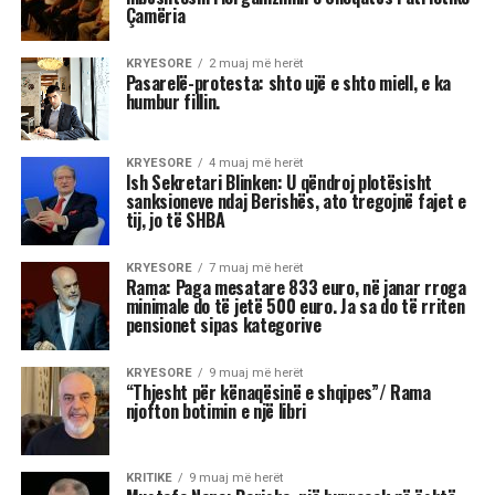
Çamëria
KRYESORE
2 muaj më herët
Pasarelë-protesta: shto ujë e shto miell, e ka
humbur fillin.
KRYESORE
4 muaj më herët
Ish Sekretari Blinken: U qëndroj plotësisht
sanksioneve ndaj Berishës, ato tregojnë fajet e
tij, jo të SHBA
KRYESORE
7 muaj më herët
Rama: Paga mesatare 833 euro, në janar rroga
minimale do të jetë 500 euro. Ja sa do të rriten
pensionet sipas kategorive
KRYESORE
9 muaj më herët
“Thjesht për kënaqësinë e shqipes”/ Rama
njofton botimin e një libri
KRITIKE
9 muaj më herët