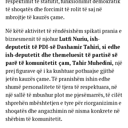
respektimit të statutit, funksionimit demokratik
të shoqatës dhe forcimit të rolit të saj në
mbrojtje të kauzës çame.
Në këtë aktivitet të rëndësishëm spikati prania e
biznesmenit të njohur
Lutfi Nuriu, ish-
deputetit të PDI-së Dashamir Tahiri, si edhe
ish-deputetit dhe themeluesit të partisë së
parë të komunitetit çam, Tahir Muhedini,
një
prej figurave që i ka kushtuar pothuajse gjithë
jetën kauzës çame. Të pranishëm ishin edhe
shumë personalitete të tjera të respektuara, në
një sallë të mbushur plot me pjesëmarrës, të cilët
shprehën mbështetjen e tyre për riorganizimin e
shoqatës dhe angazhimin në nisma konkrete në
shërbim të komunitetit.