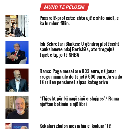
MUND TË PËLQENI
Pasarelë-protesta: shto ujë e shto miell, e
ka humbur fillin.
Ish Sekretari Blinken: U qëndroj plotësisht
sanksioneve ndaj Berishës, ato tregojnë
fajet e tij, jo të SHBA
Rama: Paga mesatare 833 euro, në janar
rroga minimale do të jetë 500 euro. Ja sa do
të rriten pensionet sipas kategorive
“Thjesht për kënaqësinë e shqipes”/ Rama
njofton botimin e një libri
Kokalari zbulon mesazhin e ‘koduar’ të