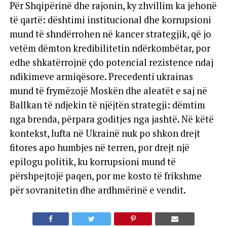
Për Shqipërinë dhe rajonin, ky zhvillim ka jehonë
të qartë: dështimi institucional dhe korrupsioni
mund të shndërrohen në kancer strategjik, që jo
vetëm dëmton kredibilitetin ndërkombëtar, por
edhe shkatërrojnë çdo potencial rezistence ndaj
ndikimeve armiqësore. Precedenti ukrainas
mund të frymëzojë Moskën dhe aleatët e saj në
Ballkan të ndjekin të njëjtën strategji: dëmtim
nga brenda, përpara goditjes nga jashtë. Në këtë
kontekst, lufta në Ukrainë nuk po shkon drejt
fitores apo humbjes në terren, por drejt një
epilogu politik, ku korrupsioni mund të
përshpejtojë paqen, por me kosto të frikshme
për sovranitetin dhe ardhmërinë e vendit.