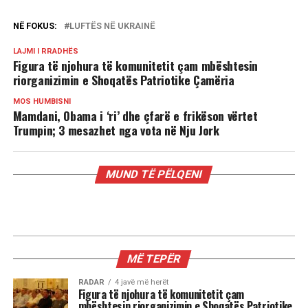
NË FOKUS:
LUFTËS NË UKRAINË
LAJMI I RRADHËS
Figura të njohura të komunitetit çam mbështesin
riorganizimin e Shoqatës Patriotike Çamëria
MOS HUMBISNI
Mamdani, Obama i ‘ri’ dhe çfarë e frikëson vërtet
Trumpin; 3 mesazhet nga vota në Nju Jork
MUND TË PËLQENI
MË TEPËR
RADAR
4 javë më herët
Figura të njohura të komunitetit çam
mbështesin riorganizimin e Shoqatës Patriotike