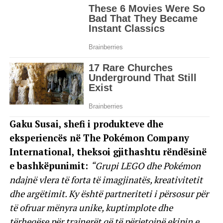
Gaku Susai, shefi i produkteve dhe
eksperiencës në The Pokémon Company
International, theksoi gjithashtu rëndësinë
e bashkëpunimit:
“Grupi LEGO dhe Pokémon
ndajnë vlera të forta të imagjinatës, kreativitetit
dhe argëtimit. Ky është partneriteti i përsosur për
të ofruar mënyra unike, kuptimplote dhe
tërheqëse për trajnerët që të përjetojnë ekipin e