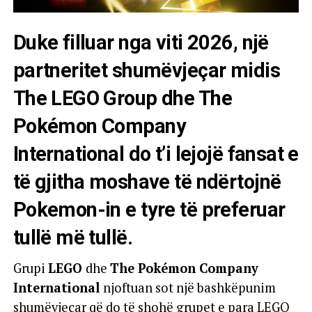
Duke filluar nga viti 2026, një
partneritet shumëvjeçar midis
The LEGO Group dhe The
Pokémon Company
International do t’i lejojë fansat e
të gjitha moshave të ndërtojnë
Pokemon-in e tyre të preferuar
tullë më tullë.
Grupi
LEGO
dhe
The Pokémon Company
International
njoftuan sot një bashkëpunim
shumëvjeçar që do të shohë grupet e para LEGO