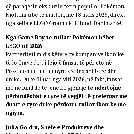
që paraqesin ekskluzivitetin popullor Pokémon.
Njoftimi u bë të martën, më 18 mars 2025, direkt
nga selia e LEGO Group në Billund, Danimarkë.
Nga Game Boy te tullat: Pokémon bëhet
LEGO në 2026
Partneriteti midis këtyre dy kompanive ikonike
të lojërave do t’i lejojë fansat të përjetojnë
Pokémon në një mënyrë krejtësisht të re dhe
unike. Duke filluar nga viti 2026, në fakt, fansat
më në fund do të jenë në gjendje
të ndërtojnë
përbindëshat e tyre të vegjël të preferuar me
duart e tyre duke përdorur tullat ikonike me
ngjyra.
Julia Goldin, Shefe e Produkteve dhe