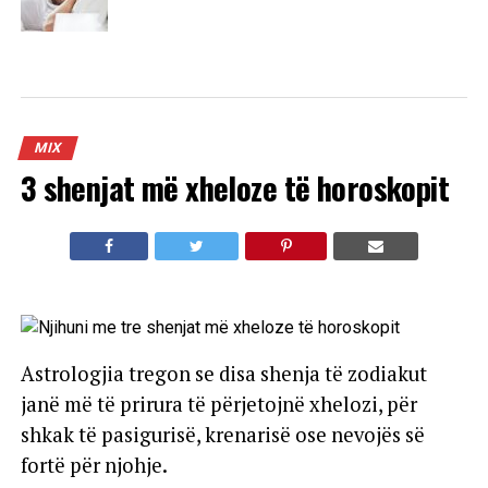
MIX
3 shenjat më xheloze të horoskopit
Astrologjia tregon se disa shenja të zodiakut
janë më të prirura të përjetojnë xhelozi, për
shkak të pasigurisë, krenarisë ose nevojës së
fortë për njohje.