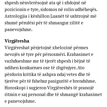
shpesh nënvlerësojnë ata që i sfidojnë në
pozicionin e tyre, sidomos në rolin udhëheqës.
Astrologjia i këshillon Luanët të ushtrojnë më
shumë përulësi për të shmangur zilitë e
panevojshme.
Virgjëresha
Virgjëreshat përjetojnë xhelozinë përmes
nevojës së tyre për përsosmëri. Krahasimet e
vazhdueshme me të tjerët shpesh i bëjnë të
ndihen konkurrues ose të zhgënjyer. Ato
përdorin kritika të ashpra ndaj vetes dhe të
tjerëve për të fshehur pasiguritë e brendshme.
Horoskopi i sugjeron Virgjëreshës të pranojë
ritmin e saj personal dhe të shmangë krahasimet
e panevojshme.