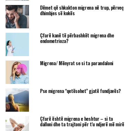
Dëmet që shkakton migrena në trup, përveç
dhimbjes së kokës
Çfarë kanë të përbashkët migrena dhe
endometrioza?
Migrena/ Mënyrat se si ta parandaloni
Pse migrena “qetësohet” gjatë fundjavës?
Çfarë është migrena e heshtur – si ta
dalloni dhe ta trajtoni për t’u ndjerë më mirë