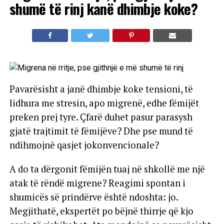
shumë të rinj kanë dhimbje koke?
Pavarësisht a janë dhimbje koke tensioni, të
lidhura me stresin, apo migrenë, edhe fëmijët
preken prej tyre. Çfarë duhet pasur parasysh
gjatë trajtimit të fëmijëve? Dhe pse mund të
ndihmojnë qasjet jokonvencionale?
A do ta dërgonit fëmijën tuaj në shkollë me një
atak të rëndë migrene? Reagimi spontan i
shumicës së prindërve është ndoshta: jo.
Megjithatë, ekspertët po bëjnë thirrje që kjo