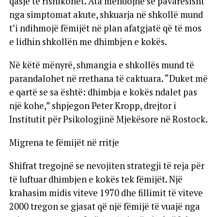
qasje të rishikohet. Ata mendojnë se pavarësisht
nga simptomat akute, shkuarja në shkollë mund
t’i ndihmojë fëmijët në plan afatgjatë që të mos
e lidhin shkollën me dhimbjen e kokës.
Në këtë mënyrë, shmangia e shkollës mund të
parandalohet në rrethana të caktuara. “Duket më
e qartë se sa është: dhimbja e kokës ndalet pas
një kohe,” shpjegon Peter Kropp, drejtor i
Institutit për Psikologjinë Mjekësore në Rostock.
Migrena te fëmijët në rritje
Shifrat tregojnë se nevojiten strategji të reja për
të luftuar dhimbjen e kokës tek fëmijët. Një
krahasim midis viteve 1970 dhe fillimit të viteve
2000 tregon se gjasat që një fëmijë të vuajë nga