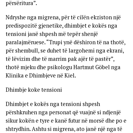
përsëritura”.
Ndryshe nga migrena, për të cilën ekziston një
predispozitë gjenetike, dhimbjet e kokës nga
tensioni janë shpesh më tepër shenjë
paralajmëruese. “Trupi ynë dëshiron të na thotë,
për shembull, se duhet të largohemi nga ekrani,
të lëvizim dhe të marrim pak ajër të pastër”,
thotë mjeku dhe psikologu Hartmut Göbel nga
Klinika e Dhimbjeve në Kiel.
Dhimbje koke tensioni
Dhimbjet e kokës nga tensioni shpesh
përshkruhen nga personat që vuajnë si ndjenjë
sikur kokën e tyre e kanë futur në morsë dhe po e
shtrydhin. Ashtu si migrena, ato janë një nga të