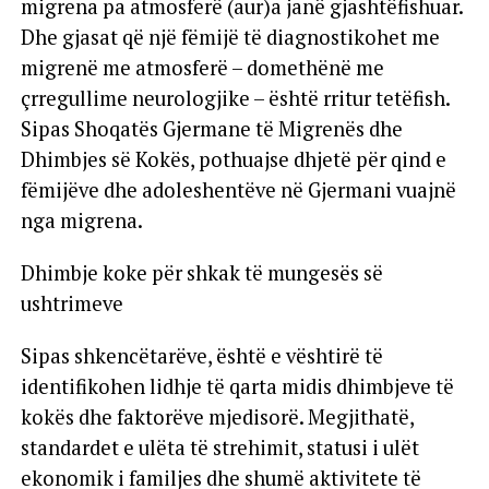
migrena pa atmosferë (aur)a janë gjashtëfishuar.
Dhe gjasat që një fëmijë të diagnostikohet me
migrenë me atmosferë – domethënë me
çrregullime neurologjike – është rritur tetëfish.
Sipas Shoqatës Gjermane të Migrenës dhe
Dhimbjes së Kokës, pothuajse dhjetë për qind e
fëmijëve dhe adoleshentëve në Gjermani vuajnë
nga migrena.
Dhimbje koke për shkak të mungesës së
ushtrimeve
Sipas shkencëtarëve, është e vështirë të
identifikohen lidhje të qarta midis dhimbjeve të
kokës dhe faktorëve mjedisorë. Megjithatë,
standardet e ulëta të strehimit, statusi i ulët
ekonomik i familjes dhe shumë aktivitete të