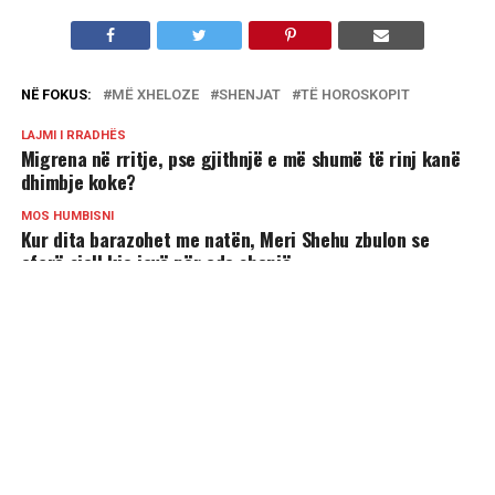
NË FOKUS:
MË XHELOZE
SHENJAT
TË HOROSKOPIT
LAJMI I RRADHËS
Migrena në rritje, pse gjithnjë e më shumë të rinj kanë
dhimbje koke?
MOS HUMBISNI
Kur dita barazohet me natën, Meri Shehu zbulon se
çfarë sjell kjo javë për çdo shenjë
MUND TË PËLQENI
4 shenjat më joshëse të horoskopit!
Shenjat që tregojnë se vuani nga ankthi –
Kujdesi që ju duhet