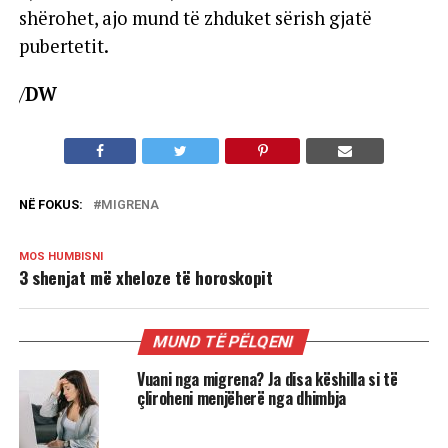
shërohet, ajo mund të zhduket sërish gjatë
pubertetit.
/
DW
NË FOKUS:
MIGRENA
MOS HUMBISNI
3 shenjat më xheloze të horoskopit
MUND TË PËLQENI
Vuani nga migrena? Ja disa këshilla si të
çliroheni menjëherë nga dhimbja