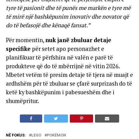
tyre të pasionit dhe të punës me markën e tyre më
të mirë një bashkëpunim inovativ dhe novator që
do të befasojë dhe kënaqë fansat.”
Për momentin,
nuk janë zbuluar detaje
specifike
për setet apo personazhet e
planifikuar të përfshira në valën e parë të
produkteve që do të mbërrijnë në vitin 2026.
Mbetet vetëm të presim detaje të tjera në muajt e
ardhshëm për të zbuluar se çfarë surprizash do të
ketë ky bashkëpunim i pabesueshëm dhe i
shumëpritur.
NË FOKUS:
LEGO
POKÉMON