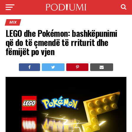
MIX
LEGO dhe Pokémon: bashkëpunimi
që do të çmendë të rriturit dhe
fëmijët po vjen