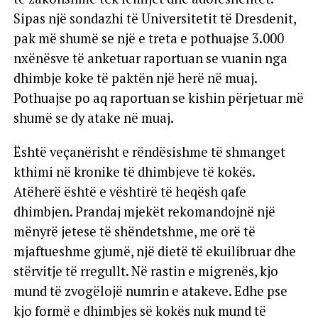
Sipas një sondazhi të Universitetit të Dresdenit,
pak më shumë se një e treta e pothuajse 3.000
nxënësve të anketuar raportuan se vuanin nga
dhimbje koke të paktën një herë në muaj.
Pothuajse po aq raportuan se kishin përjetuar më
shumë se dy atake në muaj.
Është veçanërisht e rëndësishme të shmanget
kthimi në kronike të dhimbjeve të kokës.
Atëherë është e vështirë të heqësh qafe
dhimbjen. Prandaj mjekët rekomandojnë një
mënyrë jetese të shëndetshme, me orë të
mjaftueshme gjumë, një dietë të ekuilibruar dhe
stërvitje të rregullt. Në rastin e migrenës, kjo
mund të zvogëlojë numrin e atakeve. Edhe pse
kjo formë e dhimbjes së kokës nuk mund të