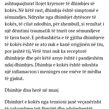
ashtuquajturat llojet kryesore të dhimbjes së
kokës. Në këtë rast, dhimbja është simptomë e
sëmundjes. Ndryshe nga dhimbjet dytësore të
kokës, të cilat ndodhin, për shembull, si rezultat i
një dëmtimi traumatik të trurit ose sëmundjeve
të tjera bazë. E përbashkëta e të gjitha dhimbjeve
të kokës është se ato nuk e kanë origjinën në tru,
por jashtë tij. Vetë truri nuk ka receptorë
dhimbjeje dhe për këtë arsye është i pandjeshëm
ndaj dhimbjes. Dhimbja e kokës është ndoshta
një inflamacion i meninges ose enëve të mëdha
të gjakut.
Dhimbje disa herë në muaj
Dhimbjet e kokës nga tensioni janë veçanërisht
të zakonshme tek fëmijët dhe adoleshentët.