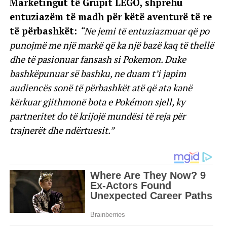
Marketingut të Grupit LEGO, shprehu
entuziazëm të madh për këtë aventurë të re
të përbashkët:
“Ne jemi të entuziazmuar që po
punojmë me një markë që ka një bazë kaq të thellë
dhe të pasionuar fansash si Pokemon. Duke
bashkëpunuar së bashku, ne duam t’i japim
audiencës sonë të përbashkët atë që ata kanë
kërkuar gjithmonë bota e Pokémon sjell, ky
partneritet do të krijojë mundësi të reja për
trajnerët dhe ndërtuesit.”