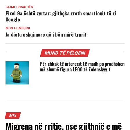
LAJMI I RRADHËS
Pixel 9a është zyrtar: gjithçka rreth smartfonit të ri
Google
MOS HUMBISNI
Ja dieta ushqimore që i bën mirë trurit
MUND TË PËLQENI
Për shkak të interesit të madh po prodhohen
më shumë figura LEGO të Zelenskyy-t
MIX
Migrena në rritje, pse gjithnjë e më