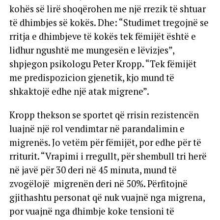
kohës së lirë shoqërohen me një rrezik të shtuar
të dhimbjes së kokës. Dhe: “Studimet tregojnë se
rritja e dhimbjeve të kokës tek fëmijët është e
lidhur ngushtë me mungesën e lëvizjes”,
shpjegon psikologu Peter Kropp. “Tek fëmijët
me predispozicion gjenetik, kjo mund të
shkaktojë edhe një atak migrene”.
Kropp thekson se sportet që rrisin rezistencën
luajnë një rol vendimtar në parandalimin e
migrenës. Jo vetëm për fëmijët, por edhe për të
rriturit. “Vrapimi i rregullt, për shembull tri herë
në javë për 30 deri në 45 minuta, mund të
zvogëlojë migrenën deri në 50%. Përfitojnë
gjithashtu personat që nuk vuajnë nga migrena,
por vuajnë nga dhimbje koke tensioni të