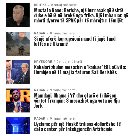
Barack Obamës, duke
shfrytëzuar shqetësimet e
votuesve në lidhje me
ekonominë përpara
zgjedhjeve të mesit të
mandatit…
Tenda e madhe, kostoja e lartë e jetesës,
rregullat në ndryshim të lojës: në dritën e fitores
së Mamdanit, kryetarit të ri të bashkisë së Nju
Jorkut, Socialist Demokrat, dhe sukseseve të tjera
të Partisë Progresive në zgjedhjet e 4 nëntorit,
nga fitimi i posteve të guvernatorëve të
Virxhinias dhe Nju Xhersit deri te fitorja në
referendum në Kaliforni, këto tre fronte do të