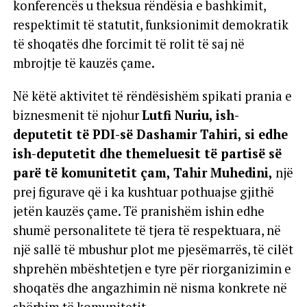
konferencës u theksua rëndësia e bashkimit,
respektimit të statutit, funksionimit demokratik
të shoqatës dhe forcimit të rolit të saj në
mbrojtje të kauzës çame.
Në këtë aktivitet të rëndësishëm spikati prania e
biznesmenit të njohur
Lutfi Nuriu, ish-
deputetit të PDI-së Dashamir Tahiri, si edhe
ish-deputetit dhe themeluesit të partisë së
parë të komunitetit çam, Tahir Muhedini,
një
prej figurave që i ka kushtuar pothuajse gjithë
jetën kauzës çame. Të pranishëm ishin edhe
shumë personalitete të tjera të respektuara, në
një sallë të mbushur plot me pjesëmarrës, të cilët
shprehën mbështetjen e tyre për riorganizimin e
shoqatës dhe angazhimin në nisma konkrete në