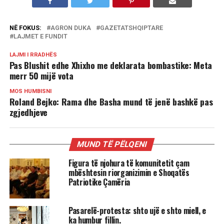
NË FOKUS:
AGRON DUKA
GAZETATSHQIPTARE
LAJMET E FUNDIT
LAJMI I RRADHËS
Pas Blushit edhe Xhixho me deklarata bombastike: Meta
merr 50 mijë vota
MOS HUMBISNI
Roland Bejko: Rama dhe Basha mund të jenë bashkë pas
zgjedhjeve
MUND TË PËLQENI
Figura të njohura të komunitetit çam
mbështesin riorganizimin e Shoqatës
Patriotike Çamëria
Pasarelë-protesta: shto ujë e shto miell, e
ka humbur fillin.