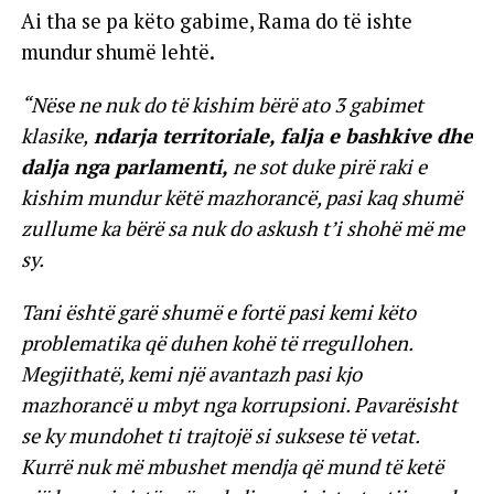
Ai tha se pa këto gabime, Rama do të ishte
mundur shumë lehtë.
“Nëse ne nuk do të kishim bërë ato 3 gabimet
klasike,
ndarja territoriale, falja e bashkive dhe
dalja nga parlamenti,
ne sot duke pirë raki e
kishim mundur këtë mazhorancë, pasi kaq shumë
zullume ka bërë sa nuk do askush t’i shohë më me
sy.
Tani është garë shumë e fortë pasi kemi këto
problematika që duhen kohë të rregullohen.
Megjithatë, kemi një avantazh pasi kjo
mazhorancë u mbyt nga korrupsioni. Pavarësisht
se ky mundohet ti trajtojë si suksese të vetat.
Kurrë nuk më mbushet mendja që mund të ketë