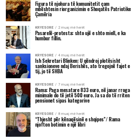
Mamdani, Obama i ‘ri’ dhe çfarë e
frikëson vërtet Trumpin; 3 mesazhet
nga vota në Nju Jork
Shkruar nga Massimo Gaggi
Fitorja e Mamdanit duhet të
trajtohet me kujdes nga
Partia Demokratike. Ajo ka
rizbuluar aftësitë e
ndërmjetësimit agresiv të