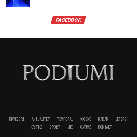
jenë vendimtare, një vit nga tani, në zgjedhjet e
mesit të mandatit që mund ta privojnë Trumpin
nga kontrolli i Kongresit.
Fitorja e madhe e Mamdanit, me mobilizimin e
mbi 100 mijë vullnetarëve, përfaqëson një
injeksion të jashtëzakonshëm energjie për një
parti të krahut të majtë që deri më tani është
dekurajuar dhe çorientuar nga kthimi i Donald
Trump dhe axhenda e tij autoritare.
Mobilizimi i të rinjve (dhe gjithashtu ai i grave, i
simbolizuar nga ngritja e dy guvernatorëve të
rinj) është një aset i paçmuar për Demokratët,
por nuk mund të harrojmë se Amerika tani është
një vend thellësisht i ndarë: Verilindja, bregdeti i
Paqësorit dhe disa qytete të mëdha në brendësi