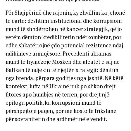
Për Shqipërinë dhe rajonin, ky zhvillim ka jehonë
të qartë: dështimi institucional dhe korrupsioni
mund të shndërrohen në kancer strategjik, që jo
vetëm dëmton kredibilitetin ndërkombëtar, por
edhe shkatërrojnë çdo potencial rezistence ndaj
ndikimeve armiqësore. Precedenti ukrainas
mund të frymëzojë Moskën dhe aleatët e saj në
Ballkan të ndjekin të njëjtën strategji: dëmtim
nga brenda, përpara goditjes nga jashtë. Në këtë
kontekst, lufta në Ukrainë nuk po shkon drejt
fitores apo humbjes në terren, por drejt një
epilogu politik, ku korrupsioni mund të
përshpejtojë paqen, por me kosto të frikshme
për sovranitetin dhe ardhmërinë e vendit.