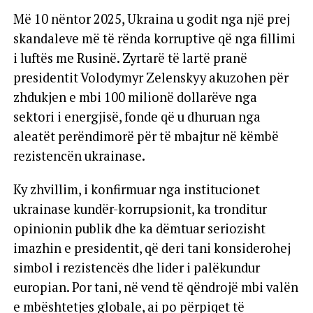
Më 10 nëntor 2025, Ukraina u godit nga një prej
skandaleve më të rënda korruptive që nga fillimi
i luftës me Rusinë. Zyrtarë të lartë pranë
presidentit Volodymyr Zelenskyy akuzohen për
zhdukjen e mbi 100 milionë dollarëve nga
sektori i energjisë, fonde që u dhuruan nga
aleatët perëndimorë për të mbajtur në këmbë
rezistencën ukrainase.
Ky zhvillim, i konfirmuar nga institucionet
ukrainase kundër-korrupsionit, ka tronditur
opinionin publik dhe ka dëmtuar seriozisht
imazhin e presidentit, që deri tani konsiderohej
simbol i rezistencës dhe lider i palëkundur
europian. Por tani, në vend të qëndrojë mbi valën
e mbështetjes globale, ai po përpiqet të