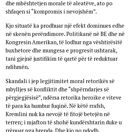
dhe mbështetjen morale të aleatëve, ato po
shfaqen si “kompromis i nevojshëm”.
Kjo situatë ka prodhuar një efekt dominues edhe
në skenën perëndimore. Politikanë në BE dhe në
Kongresin Amerikan, të lodhur nga vështirësitë
buxhetore dhe mungesa e progresit ushtarak,
tani gjejnë justifikim të qartë për të reduktuar
ndihmën.
Skandali i jep legjitimitet moral retorikës së
mbylljes së konfliktit dhe “shpërndarjes së
përgjegjësisë”, ndërsa retorika heroike e viteve
të para ka humbur fuqinë. Në këtë rrafsh,
Kremlini nuk ka nevojë të fitojë betejën në
terren; i mjafton të shohë kundërshtarin duke u
rrënuar nga brenda. Dhe kjo po ndodh.