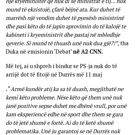
një kryeministër që nuk di se ministrat e tij… nuk
mund të ekzistojë, çfarë bëjnë ata. Kur duhet të
marrësh një vendim duhet të pyesësh ministrinë
dhe pasi këto do të japin aprovimin do të kalojë te
kabineti i kryeministrit dhe pastaj në mbledhje
qeverie. Si mund të thuash unë nuk dua gjë?!”,
tha
Duka në emisionin ‘Debat’
në A2 CNN.
Më tej, ai u shpreh i bindur se PS-ja nuk do të
arrijë dot të fitojë në Durrës më 11 maj
. “
Armë kundër atij ka sa të duash, megjithatë ne
kemi këto probleme. Nëse këto që them unë nuk
janë pozitive sepse duhet me dhënë vrull, por unë
kam eksperiencë edhe në sport dhe them se gara
do të jetë shumë e fortë. Ai do të ketë shumë
problematika. Unë ju garantoj se në Durrës nuk