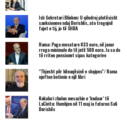
Ish Sekretari Blinken: U qëndroj plotësisht
sanksioneve ndaj Berishës, ato tregojnë
fajet e tij, jo të SHBA
Rama: Paga mesatare 833 euro, në janar
rroga minimale do të jetë 500 euro. Ja sa do
të rriten pensionet sipas kategorive
“Thjesht për kënaqësinë e shqipes”/ Rama
njofton botimin e një libri
Kokalari zbulon mesazhin e ‘koduar’ të
LaCivita: Humbjen në 11 maj ia faturon Sali
Berishës