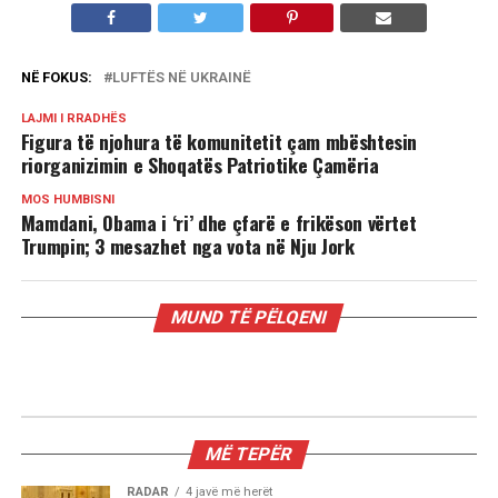
NË FOKUS:
LUFTËS NË UKRAINË
LAJMI I RRADHËS
Figura të njohura të komunitetit çam mbështesin
riorganizimin e Shoqatës Patriotike Çamëria
MOS HUMBISNI
Mamdani, Obama i ‘ri’ dhe çfarë e frikëson vërtet
Trumpin; 3 mesazhet nga vota në Nju Jork
MUND TË PËLQENI
RADAR