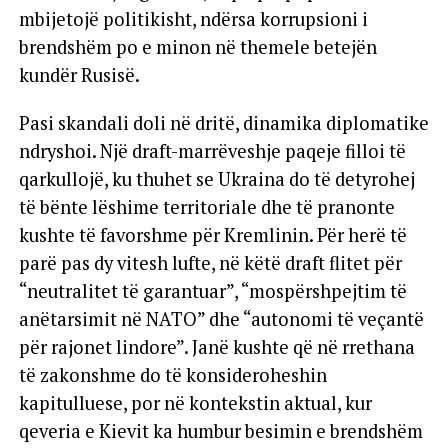
mbijetojë politikisht, ndërsa korrupsioni i
brendshëm po e minon në themele betejën
kundër Rusisë.
Pasi skandali doli në dritë, dinamika diplomatike
ndryshoi. Një draft-marrëveshje paqeje filloi të
qarkullojë, ku thuhet se Ukraina do të detyrohej
të bënte lëshime territoriale dhe të pranonte
kushte të favorshme për Kremlinin. Për herë të
parë pas dy vitesh lufte, në këtë draft flitet për
“neutralitet të garantuar”, “mospërshpejtim të
anëtarsimit në NATO” dhe “autonomi të veçantë
për rajonet lindore”. Janë kushte që në rrethana
të zakonshme do të konsideroheshin
kapitulluese, por në kontekstin aktual, kur
qeveria e Kievit ka humbur besimin e brendshëm