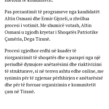
shërbim të komunitetit.
Pas prezantimit të programeve nga kandidatët
Altin Osmani dhe Ermir Gjyzeli, u zhvillua
procesi i votimit. Me shumicë votash, Altin
Osmani u zgjodh kryetar i Shoqatës Patriotike
Çamëria, Dega Tiranë.
Procesi zgjedhor erdhi në kuadër të
riorganizimit të shoqatës dhe u parapri nga një
periudhë dymujore anëtarësimi dhe riaktivizimi
të strukturave, si në terren ashtu edhe online, me
synimin për të zgjeruar përfshirjen e anëtarësisë
dhe për të forcuar organizimin e komunitetit
çam në Tiranë.