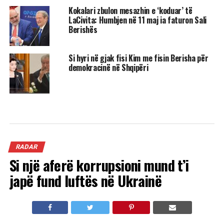
Kokalari zbulon mesazhin e ‘koduar’ të
LaCivita: Humbjen në 11 maj ia faturon Sali
Berishës
Si hyri në gjak fisi Kim me fisin Berisha për
demokracinë në Shqipëri
RADAR
Si një aferë korrupsioni mund t’i
japë fund luftës në Ukrainë