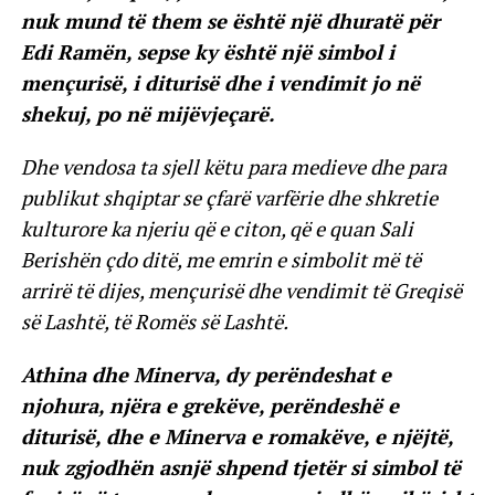
nuk mund të them se është një dhuratë për
Edi Ramën, sepse ky është një simbol i
mençurisë, i diturisë dhe i vendimit jo në
shekuj, po në mijëvjeçarë.
Dhe vendosa ta sjell këtu para medieve dhe para
publikut shqiptar se çfarë varfërie dhe shkretie
kulturore ka njeriu që e citon, që e quan Sali
Berishën çdo ditë, me emrin e simbolit më të
arrirë të dijes, mençurisë dhe vendimit të Greqisë
së Lashtë, të Romës së Lashtë.
Athina dhe Minerva, dy perëndeshat e
njohura, njëra e grekëve, perëndeshë e
diturisë, dhe e Minerva e romakëve, e njëjtë,
nuk zgjodhën asnjë shpend tjetër si simbol të