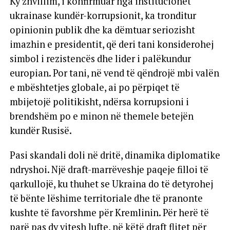
Ky zhvillim, i konfirmuar nga institucionet
ukrainase kundër-korrupsionit, ka tronditur
opinionin publik dhe ka dëmtuar seriozisht
imazhin e presidentit, që deri tani konsiderohej
simbol i rezistencës dhe lider i palëkundur
europian. Por tani, në vend të qëndrojë mbi valën
e mbështetjes globale, ai po përpiqet të
mbijetojë politikisht, ndërsa korrupsioni i
brendshëm po e minon në themele betejën
kundër Rusisë.
Pasi skandali doli në dritë, dinamika diplomatike
ndryshoi. Një draft-marrëveshje paqeje filloi të
qarkullojë, ku thuhet se Ukraina do të detyrohej
të bënte lëshime territoriale dhe të pranonte
kushte të favorshme për Kremlinin. Për herë të
parë pas dy vitesh lufte, në këtë draft flitet për