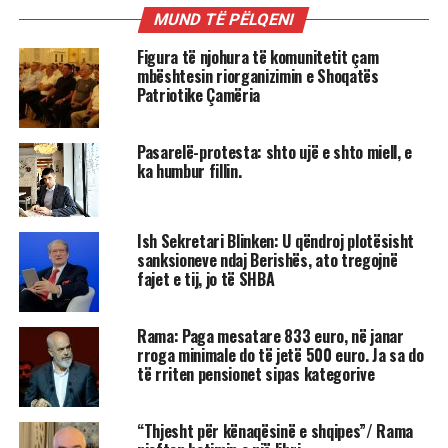
MUND TË PËLQENI
Figura të njohura të komunitetit çam
mbështesin riorganizimin e Shoqatës
Patriotike Çamëria
Pasarelë-protesta: shto ujë e shto miell, e
ka humbur fillin.
Ish Sekretari Blinken: U qëndroj plotësisht
sanksioneve ndaj Berishës, ato tregojnë
fajet e tij, jo të SHBA
Rama: Paga mesatare 833 euro, në janar
rroga minimale do të jetë 500 euro. Ja sa do
të rriten pensionet sipas kategorive
“Thjesht për kënaqësinë e shqipes”/ Rama