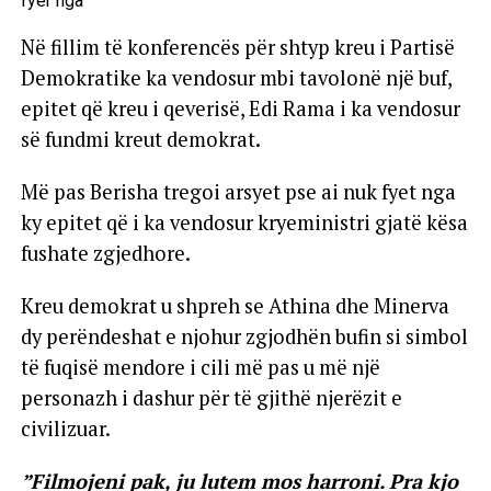
Në fillim të konferencës për shtyp kreu i Partisë
Demokratike ka vendosur mbi tavolonë një buf,
epitet që kreu i qeverisë, Edi Rama i ka vendosur
së fundmi kreut demokrat.
Më pas Berisha tregoi arsyet pse ai nuk fyet nga
ky epitet që i ka vendosur kryeministri gjatë kësa
fushate zgjedhore.
Kreu demokrat u shpreh se Athina dhe Minerva
dy perëndeshat e njohur zgjodhën bufin si simbol
të fuqisë mendore i cili më pas u më një
personazh i dashur për të gjithë njerëzit e
civilizuar.
”Filmojeni pak, ju lutem mos harroni. Pra kjo