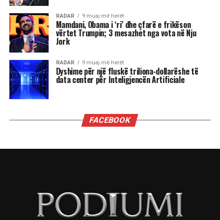
së Mamdanit, kryetarit të ri të bashkisë së Nju
Jorkut, Socialist Demokrat, dhe sukseseve të tjera
të Partisë Progresive në zgjedhjet e 4 nëntorit,
nga fitimi i posteve të guvernatorëve të
Virxhinias dhe Nju Xhersit deri te fitorja në
referendum në Kaliforni, këto tre fronte do të
jenë vendimtare, një vit nga tani, në zgjedhjet e
mesit të mandatit që mund ta privojnë Trumpin
nga kontrolli i Kongresit.
Fitorja e madhe e Mamdanit, me mobilizimin e
mbi 100 mijë vullnetarëve, përfaqëson një
injeksion të jashtëzakonshëm energjie për një
parti të krahut të majtë që deri më tani është
dekurajuar dhe çorientuar nga kthimi i Donald
Trump dhe axhenda e tij autoritare.