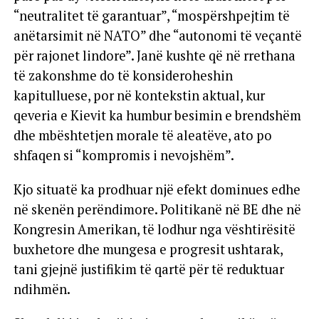
“neutralitet të garantuar”, “mospërshpejtim të
anëtarsimit në NATO” dhe “autonomi të veçantë
për rajonet lindore”. Janë kushte që në rrethana
të zakonshme do të konsideroheshin
kapitulluese, por në kontekstin aktual, kur
qeveria e Kievit ka humbur besimin e brendshëm
dhe mbështetjen morale të aleatëve, ato po
shfaqen si “kompromis i nevojshëm”.
Kjo situatë ka prodhuar një efekt dominues edhe
në skenën perëndimore. Politikanë në BE dhe në
Kongresin Amerikan, të lodhur nga vështirësitë
buxhetore dhe mungesa e progresit ushtarak,
tani gjejnë justifikim të qartë për të reduktuar
ndihmën.