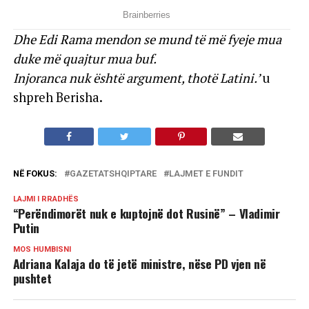
Dhe Edi Rama mendon se mund të më fyeje mua
duke më quajtur mua buf.
Injoranca nuk është argument, thotë Latini.’
u
shpreh Berisha.
NË FOKUS:
GAZETATSHQIPTARE
LAJMET E FUNDIT
LAJMI I RRADHËS
“Perëndimorët nuk e kuptojnë dot Rusinë” – Vladimir
Putin
MOS HUMBISNI
Adriana Kalaja do të jetë ministre, nëse PD vjen në
pushtet