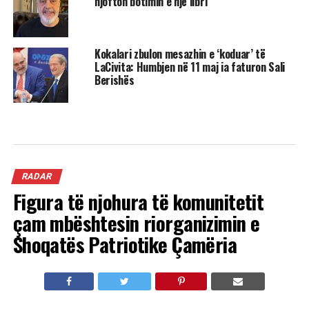
njofton botimin e një libri
Kokalari zbulon mesazhin e ‘koduar’ të
LaCivita: Humbjen në 11 maj ia faturon Sali
Berishës
RADAR
Figura të njohura të komunitetit
çam mbështesin riorganizimin e
Shoqatës Patriotike Çamëria