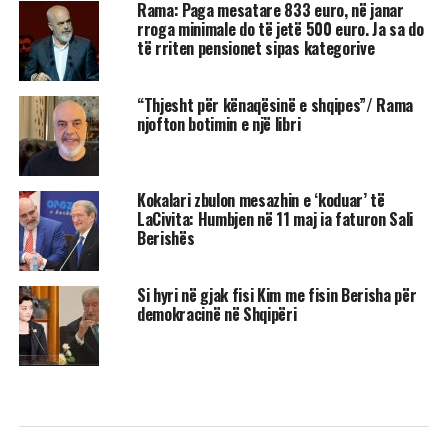
Rama: Paga mesatare 833 euro, në janar
rroga minimale do të jetë 500 euro. Ja sa do
të rriten pensionet sipas kategorive
“Thjesht për kënaqësinë e shqipes”/ Rama
njofton botimin e një libri
Kokalari zbulon mesazhin e ‘koduar’ të
LaCivita: Humbjen në 11 maj ia faturon Sali
Berishës
Si hyri në gjak fisi Kim me fisin Berisha për
demokracinë në Shqipëri