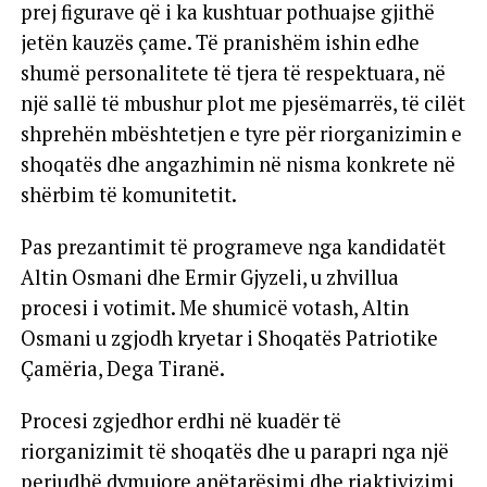
prej figurave që i ka kushtuar pothuajse gjithë
jetën kauzës çame. Të pranishëm ishin edhe
shumë personalitete të tjera të respektuara, në
një sallë të mbushur plot me pjesëmarrës, të cilët
shprehën mbështetjen e tyre për riorganizimin e
shoqatës dhe angazhimin në nisma konkrete në
shërbim të komunitetit.
Pas prezantimit të programeve nga kandidatët
Altin Osmani dhe Ermir Gjyzeli, u zhvillua
procesi i votimit. Me shumicë votash, Altin
Osmani u zgjodh kryetar i Shoqatës Patriotike
Çamëria, Dega Tiranë.
Procesi zgjedhor erdhi në kuadër të
riorganizimit të shoqatës dhe u parapri nga një
periudhë dymujore anëtarësimi dhe riaktivizimi