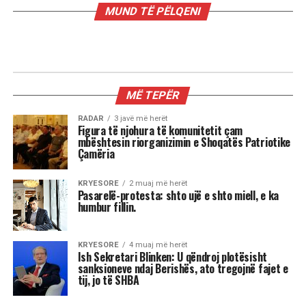
MUND TË PËLQENI
RADAR
Mamdani, Obama i ‘ri’ dhe çfarë e
frikëson vërtet Trumpin; 3 mesazhet
nga vota në Nju Jork
Shkruar nga Massimo Gaggi