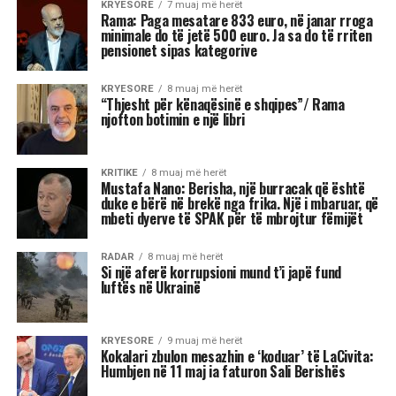
Fitorja e Mamdanit duhet të
trajtohet me kujdes nga
Partia Demokratike. Ajo ka
rizbuluar aftësitë e
ndërmjetësimit agresiv të
Barack Obamës, duke
shfrytëzuar shqetësimet e
votuesve në lidhje me
ekonominë përpara
zgjedhjeve të mesit të
mandatit…
Tenda e madhe, kostoja e lartë e jetesës,
rregullat në ndryshim të lojës: në dritën e fitores