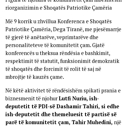
riorganizimin e Shoqatës Patriotike Çamëria
Më 9 korrik u zhvillua Konferenca e Shoqatës
Patriotike Çamëria, Dega Tiranë, me pjesëmarrje
të gjerë të anëtarëve, veprimtarëve dhe
personaliteteve të komunitetit çam. Gjatë
konferencës u theksua rëndësia e bashkimit,
respektimit të statutit, funksionimit demokratik
të shoqatës dhe forcimit të rolit të saj në
mbrojtje të kauzës çame.
Në këtë aktivitet të rëndësishëm spikati prania e
biznesmenit të njohur
Lutfi Nuriu, ish-
deputetit të PDI-së Dashamir Tahiri, si edhe
ish-deputetit dhe themeluesit të partisë së
parë të komunitetit çam, Tahir Muhedini,
një