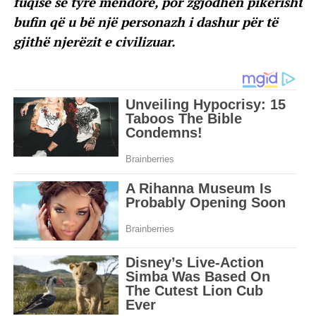
fuqisë së tyre mendore, por zgjodhën pikërisht
bufin që u bë një personazh i dashur për të
gjithë njerëzit e civilizuar.