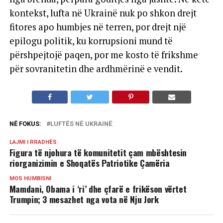
kontekst, lufta në Ukrainë nuk po shkon drejt
fitores apo humbjes në terren, por drejt një
epilogu politik, ku korrupsioni mund të
përshpejtojë paqen, por me kosto të frikshme
për sovranitetin dhe ardhmërinë e vendit.
NË FOKUS:
LUFTËS NË UKRAINË
LAJMI I RRADHËS
Figura të njohura të komunitetit çam mbështesin
riorganizimin e Shoqatës Patriotike Çamëria
MOS HUMBISNI
Mamdani, Obama i ‘ri’ dhe çfarë e frikëson vërtet
Trumpin; 3 mesazhet nga vota në Nju Jork