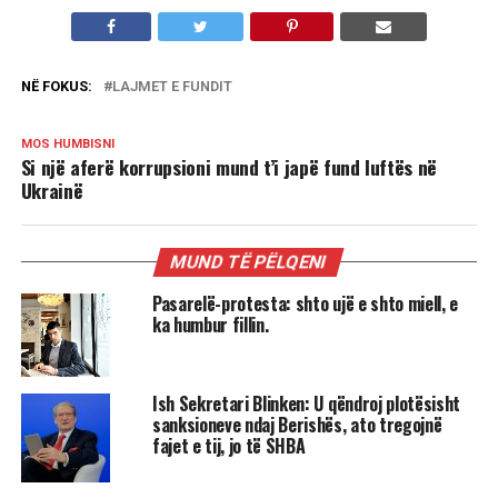
NË FOKUS:
LAJMET E FUNDIT
MOS HUMBISNI
Si një aferë korrupsioni mund t’i japë fund luftës në
Ukrainë
MUND TË PËLQENI
Pasarelë-protesta: shto ujë e shto miell, e
ka humbur fillin.
Ish Sekretari Blinken: U qëndroj plotësisht
sanksioneve ndaj Berishës, ato tregojnë
fajet e tij, jo të SHBA