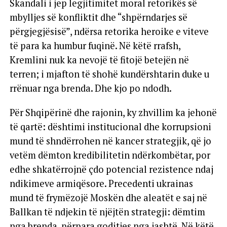
Skandali i jep legjitimitet moral retorikës së
mbylljes së konfliktit dhe “shpërndarjes së
përgjegjësisë”, ndërsa retorika heroike e viteve
të para ka humbur fuqinë. Në këtë rrafsh,
Kremlini nuk ka nevojë të fitojë betejën në
terren; i mjafton të shohë kundërshtarin duke u
rrënuar nga brenda. Dhe kjo po ndodh.
Për Shqipërinë dhe rajonin, ky zhvillim ka jehonë
të qartë: dështimi institucional dhe korrupsioni
mund të shndërrohen në kancer strategjik, që jo
vetëm dëmton kredibilitetin ndërkombëtar, por
edhe shkatërrojnë çdo potencial rezistence ndaj
ndikimeve armiqësore. Precedenti ukrainas
mund të frymëzojë Moskën dhe aleatët e saj në
Ballkan të ndjekin të njëjtën strategji: dëmtim
nga brenda, përpara goditjes nga jashtë. Në këtë