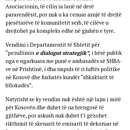
Asociacionin, të cilin ia lanë në derë
pararendësit, por nuk u ka cenuar asnjë të drejtë
pjesëtarëve të komunitetit serb, të cilëve u
drejtohet pa kompleks edhe në gjuhën e tyre.
Vendimi i Departamentit të Shtetit për
“pezullimin
e dialogut strategjik”,
i bërë publik
nga e ngarkuara me punë e ambasadës së SHBA-
ve në Prishtinë, i dha impuls të ri luftës politike
në Kosovë dhe fushatës kundër “shkaktarit të
bllokadës”.
Natyrisht se ky vendim nuk është një lajm i mirë
për Kosovën dhe duhet të na brengosë të
gjithëve, por askush nuk duhet t’i gëzohet
rikthimit të skenarit të emisarit të dekoruar në