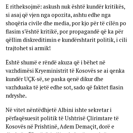
E ritheksojmë: askush nuk është kundër kritikës,
si asaj që vjen nga opozita, ashtu edhe nga
shoqëria civile dhe media, por kjo për të cilën po
flasim s’është kritikë, por propagandë që ka për
qëllim diskreditimin e kundërshtarit politik, i cili
trajtohet si armik!
Është shumë e rëndë akuza që i bëhet në
vazhdimësi Kryeministrit të Kosovës se ai qenka
kundër UÇK-së, se paska qenë dikur dhe
vazhduaka të jetë edhe sot, sado që faktet flasin
ndryshe.
Në vitet nëntëdhjetë Albini ishte sekretar i
përfaqësuesit politik të Ushtrisë Çlirimtare të
Kosovës në Prishtinë, Adem Demaçit, dorë e