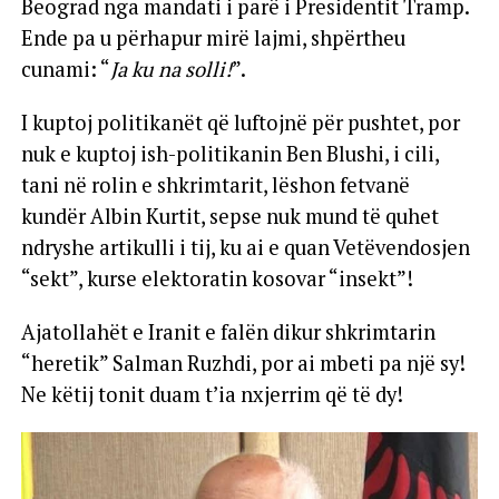
Beograd nga mandati i parë i Presidentit Tramp.
Ende pa u përhapur mirë lajmi, shpërtheu
cunami: “
Ja ku na solli!
”.
I kuptoj politikanët që luftojnë për pushtet, por
nuk e kuptoj ish-politikanin Ben Blushi, i cili,
tani në rolin e shkrimtarit, lëshon fetvanë
kundër Albin Kurtit, sepse nuk mund të quhet
ndryshe artikulli i tij, ku ai e quan Vetëvendosjen
“sekt”, kurse elektoratin kosovar “insekt”!
Ajatollahët e Iranit e falën dikur shkrimtarin
“heretik” Salman Ruzhdi, por ai mbeti pa një sy!
Ne këtij tonit duam t’ia nxjerrim që të dy!