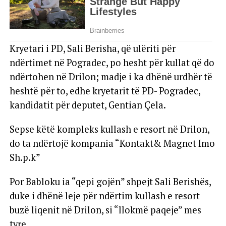
Kryetari i PD, Sali Berisha, që ulëriti për
ndërtimet në Pogradec, po hesht për kullat që do
ndërtohen në Drilon; madje i ka dhënë urdhër të
heshtë për to, edhe kryetarit të PD- Pogradec,
kandidatit për deputet, Gentian Çela.
Sepse këtë kompleks kullash e resort në Drilon,
do ta ndërtojë kompania “Kontakt& Magnet Imo
Sh.p.k”
Por Babloku ia “qepi gojën” shpejt Sali Berishës,
duke i dhënë leje për ndërtim kullash e resort
buzë liqenit në Drilon, si “llokmë paqeje” mes
tyre