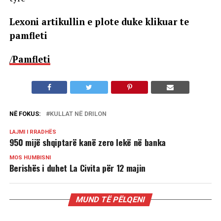
Lexoni artikullin e plote duke klikuar te
pamfleti
/
Pamfleti
NË FOKUS:
KULLAT NË DRILON
LAJMI I RRADHËS
950 mijë shqiptarë kanë zero lekë në banka
MOS HUMBISNI
Berishës i duhet La Civita për 12 majin
MUND TË PËLQENI