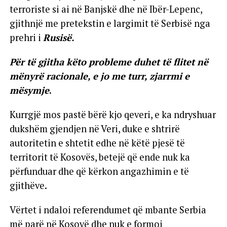
terroriste si ai në Banjskë dhe në Ibër-Lepenc,
gjithnjë me pretekstin e largimit të Serbisë nga
prehri i
Rusisë.
Për të gjitha këto probleme duhet të flitet në
mënyrë racionale, e jo me turr, zjarrmi e
mësymje
.
Kurrgjë mos pastë bërë kjo qeveri, e ka ndryshuar
dukshëm gjendjen në Veri, duke e shtrirë
autoritetin e shtetit edhe në këtë pjesë të
territorit të Kosovës, betejë që ende nuk ka
përfunduar dhe që kërkon angazhimin e të
gjithëve.
Vërtet i ndaloi referendumet që mbante Serbia
më parë në Kosovë dhe nuk e formoi