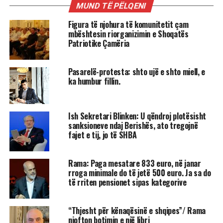
MUND TË PËLQENI
Figura të njohura të komunitetit çam
mbështesin riorganizimin e Shoqatës
Patriotike Çamëria
Pasarelë-protesta: shto ujë e shto miell, e
ka humbur fillin.
Ish Sekretari Blinken: U qëndroj plotësisht
sanksioneve ndaj Berishës, ato tregojnë
fajet e tij, jo të SHBA
Rama: Paga mesatare 833 euro, në janar
rroga minimale do të jetë 500 euro. Ja sa do
të rriten pensionet sipas kategorive
“Thjesht për kënaqësinë e shqipes”/ Rama
njofton botimin e një libri