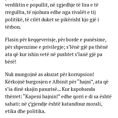
verdiktin e popullit, në zgjedhje të lira e të
rregullta, të njohura edhe nga rivalët e tij
politikë, të cilët duket se pikërisht kjo gjë i
tërbon.
Flasin për keqqeverisje, për borde e punësime,
për shpenzime e privilegje; s’lënë gjë pa thënë
ata që kur ishin vetë në pushtet s’lanë gjë pa
bërë!
Nuk mungojnë as akuzat për korrupsion!
Kërkojnë burgosjen e Albinit për “hajni”, ata që
s’ia dinë skajin pasurisë… Kur kapobanda
thërret: “Kapeni hajnin!” edhe qorri e di sa është
sahati: në ç’gjendje është katandisur morali,
etika dhe politika.