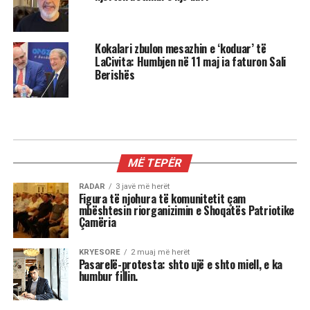
Kokalari zbulon mesazhin e ‘koduar’ të
LaCivita: Humbjen në 11 maj ia faturon Sali
Berishës
KIOSKE
Reshat Arbana festoi 85-vjetorin
dhe la një mesazh për ne …