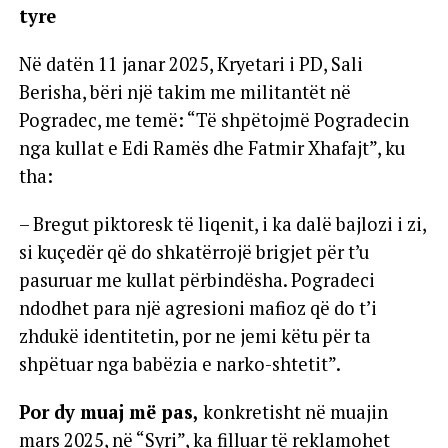
tyre
Në datën 11 janar 2025, Kryetari i PD, Sali
Berisha, bëri një takim me militantët në
Pogradec, me temë: “Të shpëtojmë Pogradecin
nga kullat e Edi Ramës dhe Fatmir Xhafajt”, ku
tha:
– Bregut piktoresk të liqenit, i ka dalë bajlozi i zi,
si kuçedër që do shkatërrojë brigjet për t’u
pasuruar me kullat përbindësha. Pogradeci
ndodhet para një agresioni mafioz që do t’i
zhdukë identitetin, por ne jemi këtu për ta
shpëtuar nga babëzia e narko-shtetit”.
Por dy muaj më pas,
konkretisht në muajin
mars 2025, në “Syri”, ka filluar të reklamohet