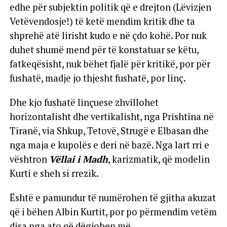
edhe për subjektin politik që e drejton (Lëvizjen
Vetëvendosje!) të ketë mendim kritik dhe ta
shprehë atë lirisht kudo e në çdo kohë. Por nuk
duhet shumë mend për të konstatuar se këtu,
fatkeqësisht, nuk bëhet fjalë për kritikë, por për
fushatë, madje jo thjesht fushatë, por linç.
Dhe kjo fushatë linçuese zhvillohet
horizontalisht dhe vertikalisht, nga Prishtina në
Tiranë, via Shkup, Tetovë, Strugë e Elbasan dhe
nga maja e kupolës e deri në bazë. Nga lart rri e
vështron
Vëllai i Madh
, karizmatik, që modelin
Kurti e sheh si rrezik.
Është e pamundur të numërohen të gjitha akuzat
që i bëhen Albin Kurtit, por po përmendim vetëm
disa nga ato që dëgjohen më