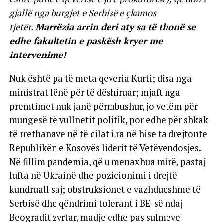
gjallë nga burgjet e Serbisë e çkamos
tjetër.
Marrëzia arrin deri aty sa të thonë se
edhe fakultetin e paskësh kryer me
intervenime!
Nuk është pa të meta qeveria Kurti; disa nga
ministrat lënë për të dëshiruar; mjaft nga
premtimet nuk janë përmbushur, jo vetëm për
mungesë të vullnetit politik, por edhe për shkak
të rrethanave në të cilat i ra në hise ta drejtonte
Republikën e Kosovës liderit të Vetëvendosjes.
Në fillim pandemia, që u menaxhua mirë, pastaj
lufta në Ukrainë dhe pozicionimi i drejtë
kundruall saj; obstruksionet e vazhdueshme të
Serbisë dhe qëndrimi tolerant i BE-së ndaj
Beogradit zyrtar, madje edhe pas sulmeve