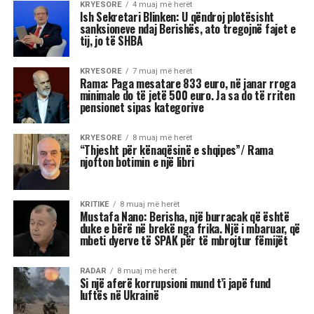
“Nderi i Kombit” Reshat Arbana, teksa festoi 85-
vjetorin e lindjes, mes emocionesh, kujtimesh
dhe lotësh, përcolli mesazhe të forta për
publikun në këtë stacion të jetës së tij.
“Jeta qenka tre ditë: e djeshmja, e sotmja dhe
e nesërmja. E nesërmja nuk dihet. Ta bëjmë
sot atë që kemi për të bërë, mos ta lemë për
nesër. Ta duam më shumë njëri-tjetrin. Ky
ishte stacioni im i 85-të. Po në iksha nga kjo
botë, zemra do më mbetet pas. Do iki me
pishmanllëkun e madh që nuk e pashë këtë
Shqipëri me një demokraci të vërtetë. T’i
lëmë hasmëritë, sepse jeta është e shkurtër,
”
u shpreh aktori i shquar dhe ikona e skenës
shqiptare.