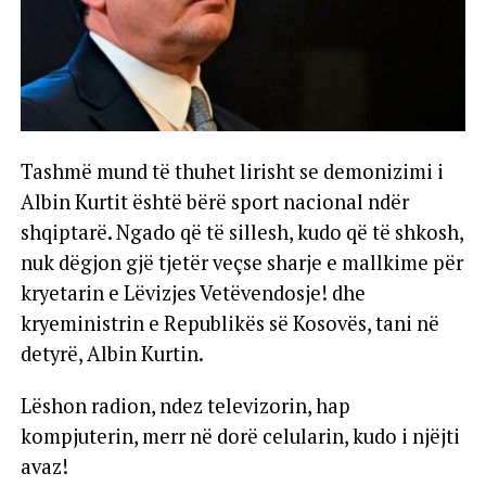
Tashmë mund të thuhet lirisht se demonizimi i
Albin Kurtit është bërë sport nacional ndër
shqiptarë. Ngado që të sillesh, kudo që të shkosh,
nuk dëgjon gjë tjetër veçse sharje e mallkime për
kryetarin e Lëvizjes Vetëvendosje! dhe
kryeministrin e Republikës së Kosovës, tani në
detyrë, Albin Kurtin.
Lëshon radion, ndez televizorin, hap
kompjuterin, merr në dorë celularin, kudo i njëjti
avaz!