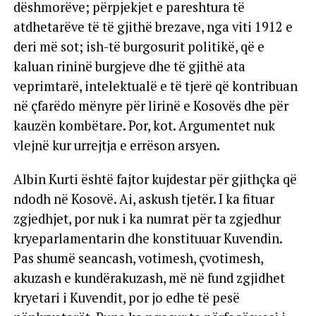
dëshmorëve; përpjekjet e pareshtura të
atdhetarëve të të gjithë brezave, nga viti 1912 e
deri më sot; ish-të burgosurit politikë, që e
kaluan rininë burgjeve dhe të gjithë ata
veprimtarë, intelektualë e të tjerë që kontribuan
në çfarëdo mënyre për lirinë e Kosovës dhe për
kauzën kombëtare. Por, kot. Argumentet nuk
vlejnë kur urrejtja e errëson arsyen.
Albin Kurti është fajtor kujdestar për gjithçka që
ndodh në Kosovë. Ai, askush tjetër. I ka fituar
zgjedhjet, por nuk i ka numrat për ta zgjedhur
kryeparlamentarin dhe konstituuar Kuvendin.
Pas shumë seancash, votimesh, çvotimesh,
akuzash e kundërakuzash, më në fund zgjidhet
kryetari i Kuvendit, por jo edhe të pesë