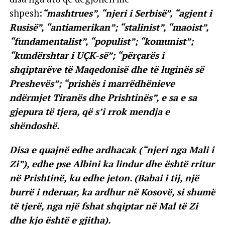
shpesh:
“mashtrues”, “njeri i Serbisë”, “agjent i
Rusisë”, “antiamerikan”; “stalinist”, “maoist”,
“fundamentalist”, “populist”; “komunist”;
“kundërshtar i UÇK-së”; “përçarës i
shqiptarëve të Maqedonisë dhe të luginës së
Preshevës”; “prishës i marrëdhënieve
ndërmjet Tiranës dhe Prishtinës”, e sa e sa
gjepura të tjera, që s’i rrok mendja e
shëndoshë.
Disa e quajnë edhe ardhacak (“njeri nga Mali i
Zi”), edhe pse Albini ka lindur dhe është rritur
në Prishtinë, ku edhe jeton. (Babai i tij, një
burrë i nderuar, ka ardhur në Kosovë, si shumë
të tjerë, nga një fshat shqiptar në Mal të Zi
dhe kjo është e gjitha).