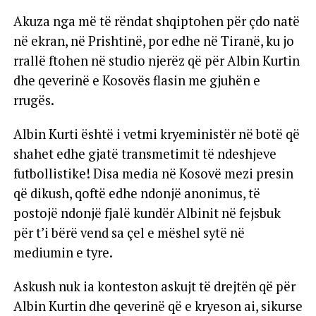
Akuza nga më të rëndat shqiptohen për çdo natë
në ekran, në Prishtinë, por edhe në Tiranë, ku jo
rrallë ftohen në studio njerëz që për Albin Kurtin
dhe qeverinë e Kosovës flasin me gjuhën e
rrugës.
Albin Kurti është i vetmi kryeministër në botë që
shahet edhe gjatë transmetimit të ndeshjeve
futbollistike! Disa media në Kosovë mezi presin
që dikush, qoftë edhe ndonjë anonimus, të
postojë ndonjë fjalë kundër Albinit në fejsbuk
për t’i bërë vend sa çel e mëshel sytë në
mediumin e tyre.
Askush nuk ia konteston askujt të drejtën që për
Albin Kurtin dhe qeverinë që e kryeson ai, sikurse