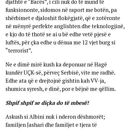
djathtë e “Bacës”, i cili nuk do të mund të
funksiononte, sidomos në raport me botën, pa
shërbimet e djaloshit flokëgjatë, që e zotëronte
në mënyrë perfekte anglishten dhe teknologjinë,
e kjo do të thotë se ai u bë edhe vetë pjesë e
luftës, për çka edhe u dënua me 12 vjet burg si
“terrorist”.
Ne e dimë mirë kush ka deponuar në Hagë
kundër UÇK-së, përveç Serbisë, vite me radhë.
Edhe ata që e drejtojnë gishtin kah VV-ja,
shumica syresh, e dinë, por e bëjnë me qëllim.
Shpif shpif se diçka do të mbesë!
Askush si Albini nuk i nderon dëshmorët;
familjen Jashari dhe familjet e tjera të