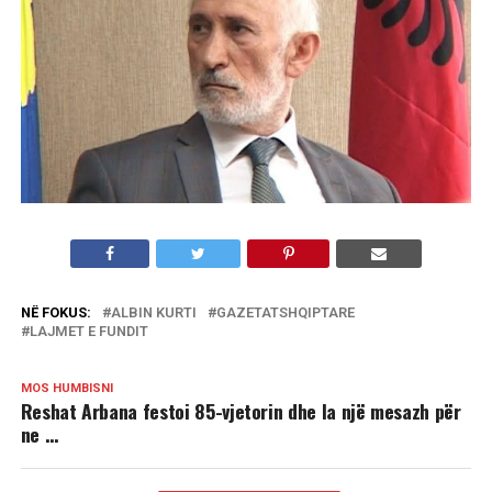
NË FOKUS:
ALBIN KURTI
GAZETATSHQIPTARE
LAJMET E FUNDIT
MOS HUMBISNI
Reshat Arbana festoi 85-vjetorin dhe la një mesazh për
ne …