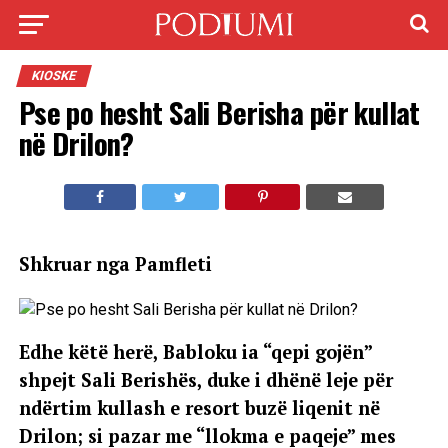
KIOSKE
Pse po hesht Sali Berisha për kullat
në Drilon?
Shkruar nga Pamfleti
Edhe këtë herë, Babloku ia “qepi gojën”
shpejt Sali Berishës, duke i dhënë leje për
ndërtim kullash e resort buzë liqenit në
Drilon; si pazar me “llokma e paqeje” mes