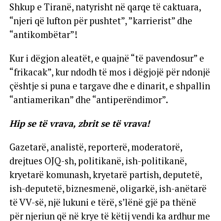
Shkup e Tiranë, natyrisht në qarqe të caktuara,
“njeri që lufton për pushtet”, ”karrierist” dhe
“antikombëtar”!
Kur i dëgjon aleatët, e quajnë “të pavendosur” e
“frikacak”, kur ndodh të mos i dëgjojë për ndonjë
çështje si puna e targave dhe e dinarit, e shpallin
“antiamerikan” dhe “antiperëndimor”.
Hip se të vrava, zbrit se të vrava!
Gazetarë, analistë, reporterë, moderatorë,
drejtues OJQ-sh, politikanë, ish-politikanë,
kryetarë komunash, kryetarë partish, deputetë,
ish-deputetë, biznesmenë, oligarkë, ish-anëtarë
të VV-së, një lukuni e tërë, s’lënë gjë pa thënë
për njeriun që në krye të këtij vendi ka ardhur me