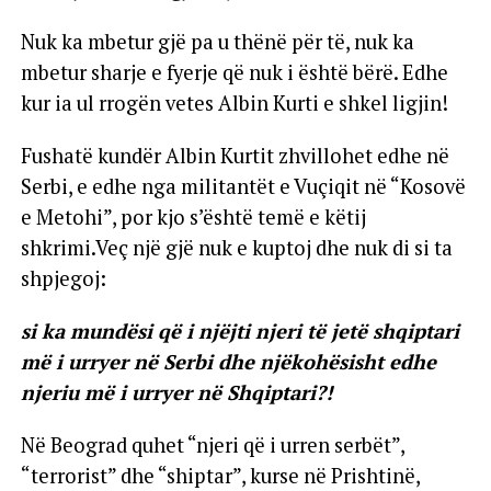
Nuk ka mbetur gjë pa u thënë për të, nuk ka
mbetur sharje e fyerje që nuk i është bërë. Edhe
kur ia ul rrogën vetes Albin Kurti e shkel ligjin!
Fushatë kundër Albin Kurtit zhvillohet edhe në
Serbi, e edhe nga militantët e Vuçiqit në “Kosovë
e Metohi”, por kjo s’është temë e këtij
shkrimi.Veç një gjë nuk e kuptoj dhe nuk di si ta
shpjegoj:
si ka mundësi që i njëjti njeri të jetë shqiptari
më i urryer në Serbi dhe njëkohësisht edhe
njeriu më i urryer në Shqiptari?!
Në Beograd quhet “njeri që i urren serbët”,
“terrorist” dhe “shiptar”, kurse në Prishtinë,