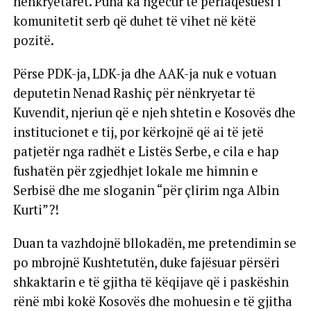
nënkryetarët. Puna ka ngecur te përfaqësuesi i
komunitetit serb që duhet të vihet në këtë
pozitë.
Përse PDK-ja, LDK-ja dhe AAK-ja nuk e votuan
deputetin Nenad Rashiç për nënkryetar të
Kuvendit, njeriun që e njeh shtetin e Kosovës dhe
institucionet e tij, por kërkojnë që ai të jetë
patjetër nga radhët e Listës Serbe, e cila e hap
fushatën për zgjedhjet lokale me himnin e
Serbisë dhe me sloganin “për çlirim nga Albin
Kurti”?!
Duan ta vazhdojnë bllokadën, me pretendimin se
po mbrojnë Kushtetutën, duke fajësuar përsëri
shkaktarin e të gjitha të këqijave që i paskëshin
rënë mbi kokë Kosovës dhe mohuesin e të gjitha