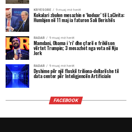
Reshat Arbana është një prej figurave më të
dashura për publikun shqiptar, për kontributin e
tij të çmuar në kinematografi dhe teatër.
Ai ka sjellë në jetë mbi 40 personazhe në film
dhe qindra role në skenë, duke u bërë një simbol i
gjallë i shpirtit popullor, burrërisë, dhimbjes,
revoltës dhe dashurisë për vendin.
Në 85-vjetorit e lindjes së tij, Arkivi Qendror
Shtetëror i Filmit e uroi aktorin duke shfaqur
dokumentarin “Përballë”, ku vetë Reshat Arbana
ndalet tek rolet më të spikatura të karrierës së
tij.