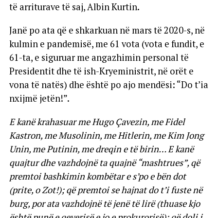
të arriturave të saj, Albin Kurtin.
Janë po ata që e shkarkuan në mars të 2020-s, në
kulmin e pandemisë, me 61 vota (vota e fundit, e
61-ta, e siguruar me angazhimin personal të
Presidentit dhe të ish-Kryeministrit, në orët e
vona të natës) dhe është po ajo mendësi: “Do t’ia
nxijmë jetën!”.
E kanë krahasuar me Hugo Çavezin, me Fidel
Kastron, me Musolinin, me Hitlerin, me Kim Jong
Unin, me Putinin, me dreqin e të birin… E kanë
quajtur dhe vazhdojnë ta quajnë “mashtrues”, që
premtoi bashkimin kombëtar e s’po e bën dot
(prite, o Zot!); që premtoi se hajnat do t’i fuste në
burg, por ata vazhdojnë të jenë të lirë (thuase kjo
është punë e qeverisë e jo e prokurorisë); që doli i