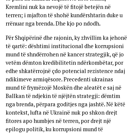
Kremlini nuk ka nevojë të fitojë betejën në
terren; i mjafton të shohë kundërshtarin duke u
rrënuar nga brenda. Dhe kjo po ndodh.
Për Shqipërinë dhe rajonin, ky zhvillim ka jehonë
të qartë: dështimi institucional dhe korrupsioni
mund të shndërrohen në kancer strategjik, që jo
vetëm dëmton kredibilitetin ndërkombëtar, por
edhe shkatërrojnë çdo potencial rezistence ndaj
ndikimeve armiqësore. Precedenti ukrainas
mund të frymëzojë Moskën dhe aleatët e saj në
Ballkan të ndjekin të njëjtën strategji: dëmtim
nga brenda, përpara goditjes nga jashtë. Në këtë
kontekst, lufta në Ukrainë nuk po shkon drejt
fitores apo humbjes në terren, por drejt një
epilogu politik, ku korrupsioni mund të