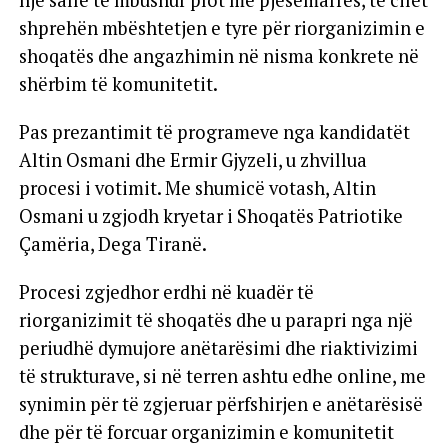
një sallë të mbushur plot me pjesëmarrës, të cilët
shprehën mbështetjen e tyre për riorganizimin e
shoqatës dhe angazhimin në nisma konkrete në
shërbim të komunitetit.
Pas prezantimit të programeve nga kandidatët
Altin Osmani dhe Ermir Gjyzeli, u zhvillua
procesi i votimit. Me shumicë votash, Altin
Osmani u zgjodh kryetar i Shoqatës Patriotike
Çamëria, Dega Tiranë.
Procesi zgjedhor erdhi në kuadër të
riorganizimit të shoqatës dhe u parapri nga një
periudhë dymujore anëtarësimi dhe riaktivizimi
të strukturave, si në terren ashtu edhe online, me
synimin për të zgjeruar përfshirjen e anëtarësisë
dhe për të forcuar organizimin e komunitetit