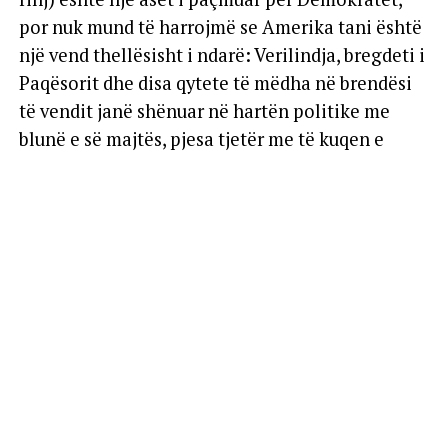
por nuk mund të harrojmë se Amerika tani është
një vend thellësisht i ndarë: Verilindja, bregdeti i
Paqësorit dhe disa qytete të mëdha në brendësi
të vendit janë shënuar në hartën politike me
blunë e së majtës, pjesa tjetër me të kuqen e
Republikanëve.
Nëse menaxhohet keq, fitorja e Mamdanit, me
populizmin e tij të krahut të majtë që i bashkon
kauzat e lavdërueshme me propozime bindëse,
tërheqëse për elektoratin, por pjesërisht
jopraktike ose tepër të kushtueshme, rrezikon ta
theksojë këtë polarizim. Kryebashkiaku i ri
përballet me sfida të mëdha: t’i kundërvihet
Trumpit të çliruar dhe të demonstrojë aftësinë e
tij për të qeverisur në mënyrë efektive dhe me