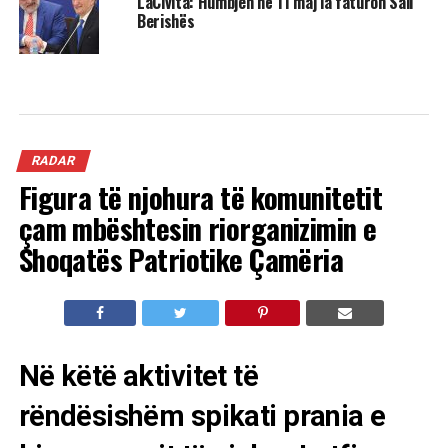
LaCivita: Humbjen në 11 maj ia faturon Sali
Berishës
RADAR
Figura të njohura të komunitetit
çam mbështesin riorganizimin e
Shoqatës Patriotike Çamëria
Në këtë aktivitet të
rëndësishëm spikati prania e