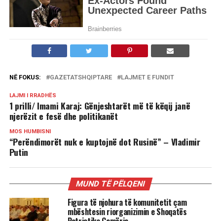
NË FOKUS:
GAZETATSHQIPTARE
LAJMET E FUNDIT
LAJMI I RRADHËS
1 prilli/ Imami Karaj: Gënjeshtarët më të këqij janë
njerëzit e fesë dhe politikanët
MOS HUMBISNI
“Perëndimorët nuk e kuptojnë dot Rusinë” – Vladimir
Putin
MUND TË PËLQENI
Figura të njohura të komunitetit çam
mbështesin riorganizimin e Shoqatës
Patriotike Çamëria