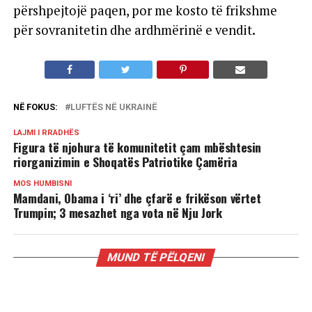
përshpejtojë paqen, por me kosto të frikshme
për sovranitetin dhe ardhmërinë e vendit.
NË FOKUS:
LUFTËS NË UKRAINË
LAJMI I RRADHËS
Figura të njohura të komunitetit çam mbështesin
riorganizimin e Shoqatës Patriotike Çamëria
MOS HUMBISNI
Mamdani, Obama i ‘ri’ dhe çfarë e frikëson vërtet
Trumpin; 3 mesazhet nga vota në Nju Jork
MUND TË PËLQENI