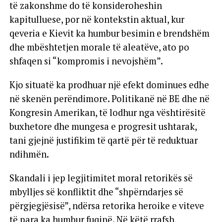
të zakonshme do të konsideroheshin
kapitulluese, por në kontekstin aktual, kur
qeveria e Kievit ka humbur besimin e brendshëm
dhe mbështetjen morale të aleatëve, ato po
shfaqen si “kompromis i nevojshëm”.
Kjo situatë ka prodhuar një efekt dominues edhe
në skenën perëndimore. Politikanë në BE dhe në
Kongresin Amerikan, të lodhur nga vështirësitë
buxhetore dhe mungesa e progresit ushtarak,
tani gjejnë justifikim të qartë për të reduktuar
ndihmën.
Skandali i jep legjitimitet moral retorikës së
mbylljes së konfliktit dhe “shpërndarjes së
përgjegjësisë”, ndërsa retorika heroike e viteve
të para ka humbur fuqinë. Në këtë rrafsh,