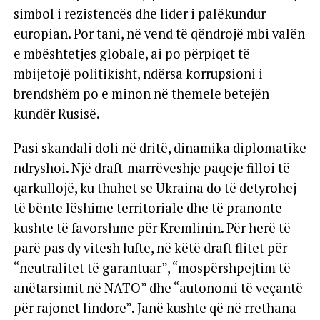
simbol i rezistencës dhe lider i palëkundur
europian. Por tani, në vend të qëndrojë mbi valën
e mbështetjes globale, ai po përpiqet të
mbijetojë politikisht, ndërsa korrupsioni i
brendshëm po e minon në themele betejën
kundër Rusisë.
Pasi skandali doli në dritë, dinamika diplomatike
ndryshoi. Një draft-marrëveshje paqeje filloi të
qarkullojë, ku thuhet se Ukraina do të detyrohej
të bënte lëshime territoriale dhe të pranonte
kushte të favorshme për Kremlinin. Për herë të
parë pas dy vitesh lufte, në këtë draft flitet për
“neutralitet të garantuar”, “mospërshpejtim të
anëtarsimit në NATO” dhe “autonomi të veçantë
për rajonet lindore”. Janë kushte që në rrethana