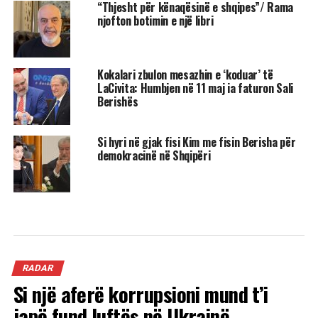
“Thjesht për kënaqësinë e shqipes”/ Rama
njofton botimin e një libri
Kokalari zbulon mesazhin e ‘koduar’ të
LaCivita: Humbjen në 11 maj ia faturon Sali
Berishës
Si hyri në gjak fisi Kim me fisin Berisha për
demokracinë në Shqipëri
RADAR
Si një aferë korrupsioni mund t’i
japë fund luftës në Ukrainë