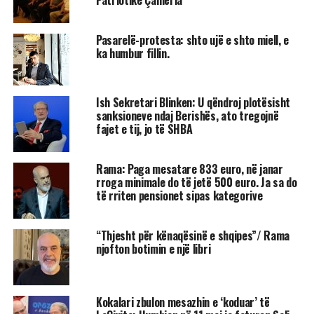
Pasarelë-protesta: shto ujë e shto miell, e
ka humbur fillin.
Ish Sekretari Blinken: U qëndroj plotësisht
sanksioneve ndaj Berishës, ato tregojnë
fajet e tij, jo të SHBA
Rama: Paga mesatare 833 euro, në janar
rroga minimale do të jetë 500 euro. Ja sa do
të rriten pensionet sipas kategorive
“Thjesht për kënaqësinë e shqipes”/ Rama
njofton botimin e një libri
Kokalari zbulon mesazhin e ‘koduar’ të