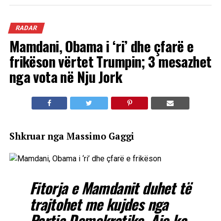
RADAR
Mamdani, Obama i ‘ri’ dhe çfarë e
frikëson vërtet Trumpin; 3 mesazhet
nga vota në Nju Jork
Shkruar nga Massimo Gaggi
Fitorja e Mamdanit duhet të
trajtohet me kujdes nga
Partia Demokratike. Ajo ka