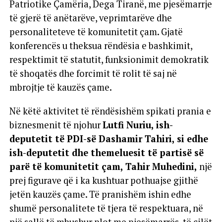
Patriotike Çamëria, Dega Tiranë, me pjesëmarrje
të gjerë të anëtarëve, veprimtarëve dhe
personaliteteve të komunitetit çam. Gjatë
konferencës u theksua rëndësia e bashkimit,
respektimit të statutit, funksionimit demokratik
të shoqatës dhe forcimit të rolit të saj në
mbrojtje të kauzës çame.
Në këtë aktivitet të rëndësishëm spikati prania e
biznesmenit të njohur
Lutfi Nuriu, ish-
deputetit të PDI-së Dashamir Tahiri, si edhe
ish-deputetit dhe themeluesit të partisë së
parë të komunitetit çam, Tahir Muhedini,
një
prej figurave që i ka kushtuar pothuajse gjithë
jetën kauzës çame. Të pranishëm ishin edhe
shumë personalitete të tjera të respektuara, në