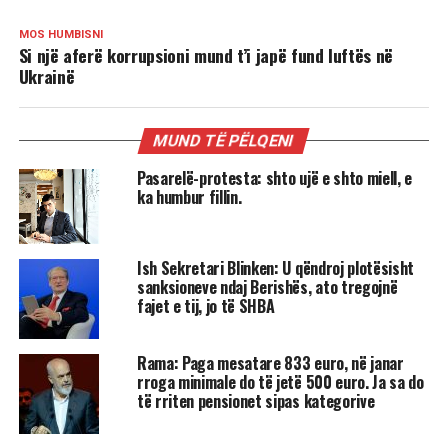
MOS HUMBISNI
Si një aferë korrupsioni mund t’i japë fund luftës në
Ukrainë
MUND TË PËLQENI
Pasarelë-protesta: shto ujë e shto miell, e
ka humbur fillin.
Ish Sekretari Blinken: U qëndroj plotësisht
sanksioneve ndaj Berishës, ato tregojnë
fajet e tij, jo të SHBA
Rama: Paga mesatare 833 euro, në janar
rroga minimale do të jetë 500 euro. Ja sa do
të rriten pensionet sipas kategorive