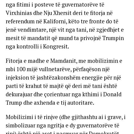
nga fitimi i posteve të guvernatorëve të
Virxhinias dhe Nju Xhersit deri te fitorja në
referendum në Kaliforni, këto tre fronte do të
jenë vendimtare, një vit nga tani, në zgjedhjet e
mesit të mandatit që mund ta privojnë Trumpin
nga kontrolli i Kongresit.
Fitorja e madhe e Mamdanit, me mobilizimin e
mbi 100 mijë vullnetarëve, përfaqëson një
injeksion të jashtëzakonshëm energjie për një
parti të krahut të majtë që deri më tani është
dekurajuar dhe çorientuar nga kthimi i Donald
Trump dhe axhenda e tij autoritare.
Mobilizimi i të rinjve (dhe gjithashtu ai i grave, i
simbolizuar nga ngritja e dy guvernatorëve të
rinj) është një aset i paçmuar për Demokratët,