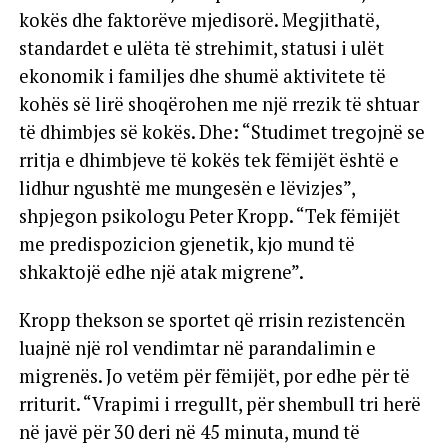
kokës dhe faktorëve mjedisorë. Megjithatë,
standardet e ulëta të strehimit, statusi i ulët
ekonomik i familjes dhe shumë aktivitete të
kohës së lirë shoqërohen me një rrezik të shtuar
të dhimbjes së kokës. Dhe: “Studimet tregojnë se
rritja e dhimbjeve të kokës tek fëmijët është e
lidhur ngushtë me mungesën e lëvizjes”,
shpjegon psikologu Peter Kropp. “Tek fëmijët
me predispozicion gjenetik, kjo mund të
shkaktojë edhe një atak migrene”.
Kropp thekson se sportet që rrisin rezistencën
luajnë një rol vendimtar në parandalimin e
migrenës. Jo vetëm për fëmijët, por edhe për të
rriturit. “Vrapimi i rregullt, për shembull tri herë
në javë për 30 deri në 45 minuta, mund të