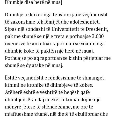
Dhimbje disa herë në muaj
Dhimbjet e kokës nga tensioni janë veçanërisht
të zakonshme tek fëmijët dhe adoleshentët.
Sipas një sondazhi të Universitetit të Dresdenit,
pak më shumë se një e treta e pothuajse 3.000
nxënësve të anketuar raportuan se vuanin nga
dhimbje koke të paktën një herë në muaj.
Pothuajse po aq raportuan se kishin përjetuar më
shumë se dy atake në muaj.
Është veçanërisht e rëndësishme të shmanget
kthimi në kronike të dhimbjeve të kokës.
Atëherë është e vështirë të heqësh qafe
dhimbjen. Prandaj mjekët rekomandojnë një
mënyrë jetese të shëndetshme, me orë të
mjaftueshme gjumë, një dietë të ekuilibruar dhe