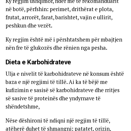
Ky regjim ushqimor, ndër më të rekomanduarit
në botë, përfshin: perimet, drithërat e plota,
frutat, arrorët, farat, barishtet, vajin e ullirit,
peshkun dhe vezët.
Ky regjim është më i përshtatshem për mbajtjen
nën fre të glukozës dhe rënien nga pesha.
Dieta e Karbohidrateve
Ulja e nivelit të karbohidrateve në konsum është
baza e një regjimi të tillë. Ai ka të bëjë me
kufizimin e sasisë së karbohidrateve dhe rritjes
së sasive të proteinës dhe yndyrnave të
shëndetshme,
Nëse dëshironi të ndiqni një regjim të tillë,
atëherë duhet të shmangni: patatet, orizin,