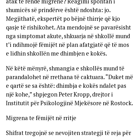
atak të rëndë migrene? Reagimi spontan i
shumicës së prindërve është ndoshta: jo.
Megjithatë, ekspertët po bëjnë thirrje që kjo
qasje të rishikohet. Ata mendojnë se pavarësisht
nga simptomat akute, shkuarja në shkollë mund
t’i ndihmojë fëmijët në plan afatgjatë që të mos
e lidhin shkollën me dhimbjen e kokës.
Në këtë mënyrë, shmangia e shkollës mund të
parandalohet në rrethana të caktuara. “Duket më
e qartë se sa është: dhimbja e kokës ndalet pas
një kohe,” shpjegon Peter Kropp, drejtor i
Institutit për Psikologjinë Mjekësore në Rostock.
Migrena te fëmijët në rritje
Shifrat tregojnë se nevojiten strategji të reja për