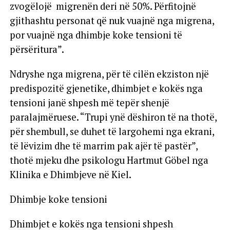
zvogëlojë migrenën deri në 50%. Përfitojnë
gjithashtu personat që nuk vuajnë nga migrena,
por vuajnë nga dhimbje koke tensioni të
përsëritura”.
Ndryshe nga migrena, për të cilën ekziston një
predispozitë gjenetike, dhimbjet e kokës nga
tensioni janë shpesh më tepër shenjë
paralajmëruese. “Trupi ynë dëshiron të na thotë,
për shembull, se duhet të largohemi nga ekrani,
të lëvizim dhe të marrim pak ajër të pastër”,
thotë mjeku dhe psikologu Hartmut Göbel nga
Klinika e Dhimbjeve në Kiel.
Dhimbje koke tensioni
Dhimbjet e kokës nga tensioni shpesh