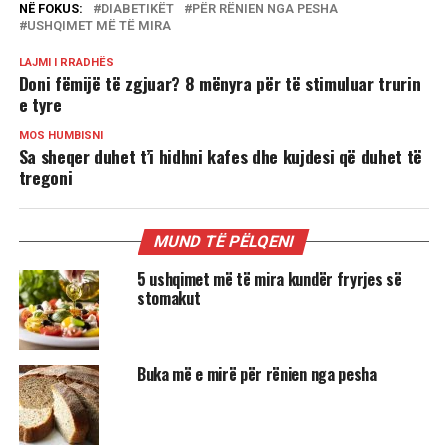
NË FOKUS:
DIABETIKËT
PËR RËNIEN NGA PESHA
USHQIMET MË TË MIRA
LAJMI I RRADHËS
Doni fëmijë të zgjuar? 8 mënyra për të stimuluar trurin
e tyre
MOS HUMBISNI
Sa sheqer duhet t’i hidhni kafes dhe kujdesi që duhet të
tregoni
MUND TË PËLQENI
5 ushqimet më të mira kundër fryrjes së
stomakut
Buka më e mirë për rënien nga pesha