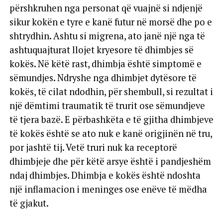
përshkruhen nga personat që vuajnë si ndjenjë
sikur kokën e tyre e kanë futur në morsë dhe po e
shtrydhin. Ashtu si migrena, ato janë një nga të
ashtuquajturat llojet kryesore të dhimbjes së
kokës. Në këtë rast, dhimbja është simptomë e
sëmundjes. Ndryshe nga dhimbjet dytësore të
kokës, të cilat ndodhin, për shembull, si rezultat i
një dëmtimi traumatik të trurit ose sëmundjeve
të tjera bazë. E përbashkëta e të gjitha dhimbjeve
të kokës është se ato nuk e kanë origjinën në tru,
por jashtë tij. Vetë truri nuk ka receptorë
dhimbjeje dhe për këtë arsye është i pandjeshëm
ndaj dhimbjes. Dhimbja e kokës është ndoshta
një inflamacion i meninges ose enëve të mëdha
të gjakut.