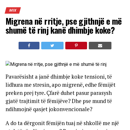
MIX
Migrena në rritje, pse gjithnjë e më
shumë të rinj kanë dhimbje koke?
Pavarësisht a janë dhimbje koke tensioni, të
lidhura me stresin, apo migrenë, edhe fëmijët
preken prej tyre. Çfarë duhet pasur parasysh
gjatë trajtimit të fëmijëve? Dhe pse mund të
ndihmojnë qasjet jokonvencionale?
A do ta dërgonit fëmijën tuaj në shkollë me një