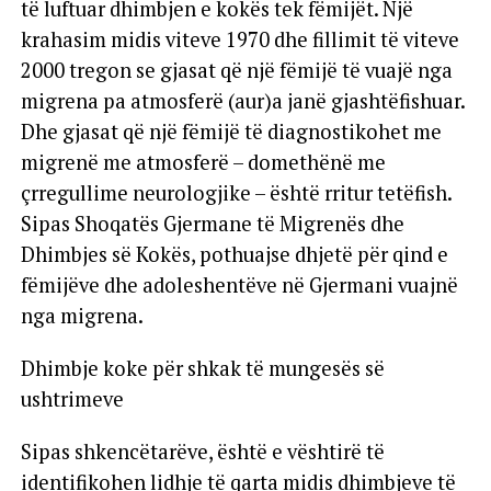
të luftuar dhimbjen e kokës tek fëmijët. Një
krahasim midis viteve 1970 dhe fillimit të viteve
2000 tregon se gjasat që një fëmijë të vuajë nga
migrena pa atmosferë (aur)a janë gjashtëfishuar.
Dhe gjasat që një fëmijë të diagnostikohet me
migrenë me atmosferë – domethënë me
çrregullime neurologjike – është rritur tetëfish.
Sipas Shoqatës Gjermane të Migrenës dhe
Dhimbjes së Kokës, pothuajse dhjetë për qind e
fëmijëve dhe adoleshentëve në Gjermani vuajnë
nga migrena.
Dhimbje koke për shkak të mungesës së
ushtrimeve
Sipas shkencëtarëve, është e vështirë të
identifikohen lidhje të qarta midis dhimbjeve të