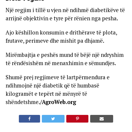
Një regjim i tillë u vjen në ndihmë diabetikëve të
arrijnë objektivin e tyre për rënien nga pesha.
Ajo këshillon konsumin e drithërave të plota,
frutave, perimeve dhe mishit pa dhjamë.
Mirëmbajtja e peshës mund të bëjë një ndryshim
të rëndësishëm në menaxhimin e sëmundjes.
Shumë prej regjimeve të lartpërmendura e
ndihmojnë një diabetik që të humbasë
kilogramët e tepërt në mënyrë të
shëndetshme.
/AgroWeb.org