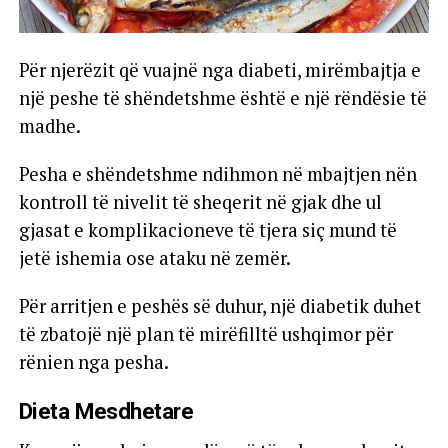
Për njerëzit që vuajnë nga diabeti, mirëmbajtja e
një peshe të shëndetshme është e një rëndësie të
madhe.
Pesha e shëndetshme ndihmon në mbajtjen nën
kontroll të nivelit të sheqerit në gjak dhe ul
gjasat e komplikacioneve të tjera siç mund të
jetë ishemia ose ataku në zemër.
Për arritjen e peshës së duhur, një diabetik duhet
të zbatojë një plan të mirëfilltë ushqimor për
rënien nga pesha.
Dieta Mesdhetare