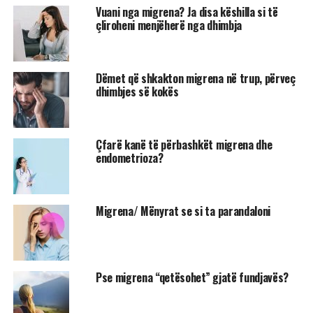
Vuani nga migrena? Ja disa këshilla si të
çliroheni menjëherë nga dhimbja
Dëmet që shkakton migrena në trup, përveç
dhimbjes së kokës
Çfarë kanë të përbashkët migrena dhe
endometrioza?
Migrena/ Mënyrat se si ta parandaloni
Pse migrena “qetësohet” gjatë fundjavës?