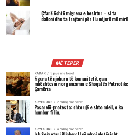
Çfarë është migrena e heshtur – si ta
dalloni dhe ta trajtoni për t’u ndjerë më mirë
MIX
3 shenjat më xheloze të horoskopit
Astrologjia tregon se disa shenja të zodiakut