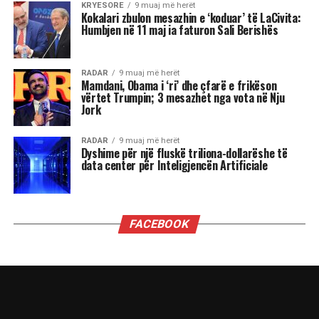
Luanët kanë nevojë të madhe për vëmendje dhe
admirim. Kur këto nevoja nuk plotësohen,
ndjenja e xhelozisë mund të bëhet e fortë. Ata
shpesh nënvlerësojnë ata që i sfidojnë në
pozicionin e tyre, sidomos në rolin udhëheqës.
Astrologjia i këshillon Luanët të ushtrojnë më
shumë përulësi për të shmangur zilitë e
panevojshme.
Virgjëresha
Virgjëreshat përjetojnë xhelozinë përmes
nevojës së tyre për përsosmëri. Krahasimet e
vazhdueshme me të tjerët shpesh i bëjnë të
ndihen konkurrues ose të zhgënjyer. Ato
përdorin kritika të ashpra ndaj vetes dhe të
tjerëve për të fshehur pasiguritë e brendshme.