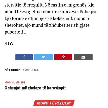
stërvitje të rregullt. Në rastin e migrenës, kjo
mund të zvogëlojë numrin e atakeve. Edhe pse
kjo formë e dhimbjes së kokës nuk mund të
shërohet, ajo mund të zhduket sërish gjatë
pubertetit.
/
DW
NË FOKUS:
MIGRENA
MOS HUMBISNI
3 shenjat më xheloze të horoskopit
MUND TË PËLQENI