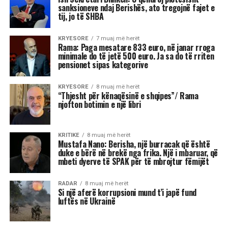
janë më të prirura të përjetojnë xhelozi, për
shkak të pasigurisë, krenarisë ose nevojës së
fortë për njohje.
Kjo dinamikë shpesh sjell tensione dhe konflikte,
si në jetën personale, ashtu edhe në atë
profesionale.
Më poshtë janë tre shenjat e zodiakut që
konsiderohen më xheloze:
Akrepi
I njohur për intensitetin e tij emocional, akrepi
shpesh konkurron në heshtje. Kur ndjen se është
tejkaluar, mund të mbajë mëri dhe të tërhiqet
nga të tjerët.
Luani