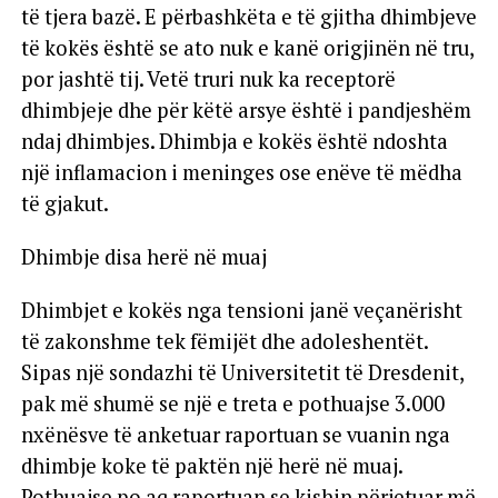
të tjera bazë. E përbashkëta e të gjitha dhimbjeve
të kokës është se ato nuk e kanë origjinën në tru,
por jashtë tij. Vetë truri nuk ka receptorë
dhimbjeje dhe për këtë arsye është i pandjeshëm
ndaj dhimbjes. Dhimbja e kokës është ndoshta
një inflamacion i meninges ose enëve të mëdha
të gjakut.
Dhimbje disa herë në muaj
Dhimbjet e kokës nga tensioni janë veçanërisht
të zakonshme tek fëmijët dhe adoleshentët.
Sipas një sondazhi të Universitetit të Dresdenit,
pak më shumë se një e treta e pothuajse 3.000
nxënësve të anketuar raportuan se vuanin nga
dhimbje koke të paktën një herë në muaj.
Pothuajse po aq raportuan se kishin përjetuar më