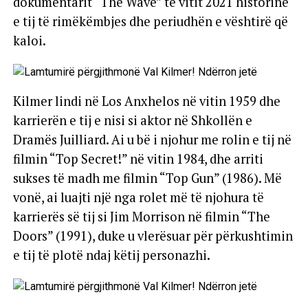
dokumentarit “The Wave” të vitit 2021 historinë
e tij të rimëkëmbjes dhe periudhën e vështirë që
kaloi.
Kilmer lindi në Los Anxhelos në vitin 1959 dhe
karrierën e tij e nisi si aktor në Shkollën e
Dramës Juilliard. Ai u bë i njohur me rolin e tij në
filmin “Top Secret!” në vitin 1984, dhe arriti
sukses të madh me filmin “Top Gun” (1986). Më
vonë, ai luajti një nga rolet më të njohura të
karrierës së tij si Jim Morrison në filmin “The
Doors” (1991), duke u vlerësuar për përkushtimin
e tij të plotë ndaj këtij personazhi.