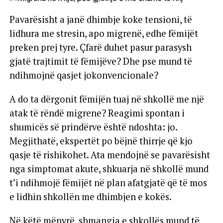
Pavarësisht a janë dhimbje koke tensioni, të
lidhura me stresin, apo migrenë, edhe fëmijët
preken prej tyre. Çfarë duhet pasur parasysh
gjatë trajtimit të fëmijëve? Dhe pse mund të
ndihmojnë qasjet jokonvencionale?
A do ta dërgonit fëmijën tuaj në shkollë me një
atak të rëndë migrene? Reagimi spontan i
shumicës së prindërve është ndoshta: jo.
Megjithatë, ekspertët po bëjnë thirrje që kjo
qasje të rishikohet. Ata mendojnë se pavarësisht
nga simptomat akute, shkuarja në shkollë mund
t’i ndihmojë fëmijët në plan afatgjatë që të mos
e lidhin shkollën me dhimbjen e kokës.
Në këtë mënyrë, shmangia e shkollës mund të