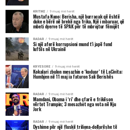
Akrepi
I njohur për intensitetin e tij emocional, akrepi
shpesh konkurron në heshtje. Kur ndjen se është
tejkaluar, mund të mbajë mëri dhe të tërhiqet
nga të tjerët.
Luani
Luanët kanë nevojë të madhe për vëmendje dhe
admirim. Kur këto nevoja nuk plotësohen,
ndjenja e xhelozisë mund të bëhet e fortë. Ata
shpesh nënvlerësojnë ata që i sfidojnë në
pozicionin e tyre, sidomos në rolin udhëheqës.
Astrologjia i këshillon Luanët të ushtrojnë më
shumë përulësi për të shmangur zilitë e
panevojshme.