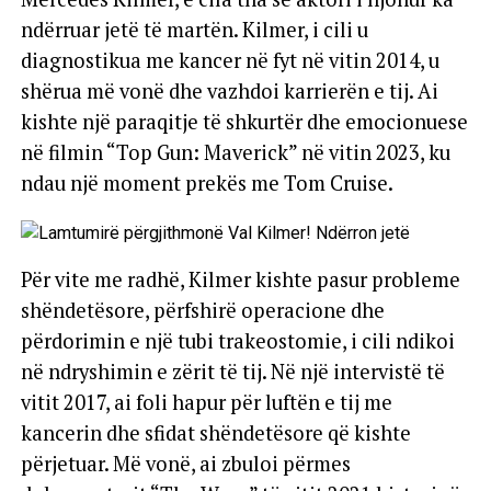
ndërruar jetë të martën. Kilmer, i cili u
diagnostikua me kancer në fyt në vitin 2014, u
shërua më vonë dhe vazhdoi karrierën e tij. Ai
kishte një paraqitje të shkurtër dhe emocionuese
në filmin “Top Gun: Maverick” në vitin 2023, ku
ndau një moment prekës me Tom Cruise.
Për vite me radhë, Kilmer kishte pasur probleme
shëndetësore, përfshirë operacione dhe
përdorimin e një tubi trakeostomie, i cili ndikoi
në ndryshimin e zërit të tij. Në një intervistë të
vitit 2017, ai foli hapur për luftën e tij me
kancerin dhe sfidat shëndetësore që kishte
përjetuar. Më vonë, ai zbuloi përmes