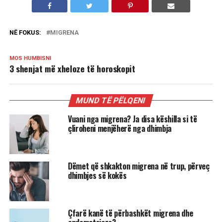
NË FOKUS:
MIGRENA
MOS HUMBISNI
3 shenjat më xheloze të horoskopit
MUND TË PËLQENI
Vuani nga migrena? Ja disa këshilla si të
çliroheni menjëherë nga dhimbja
Dëmet që shkakton migrena në trup, përveç
dhimbjes së kokës
Çfarë kanë të përbashkët migrena dhe