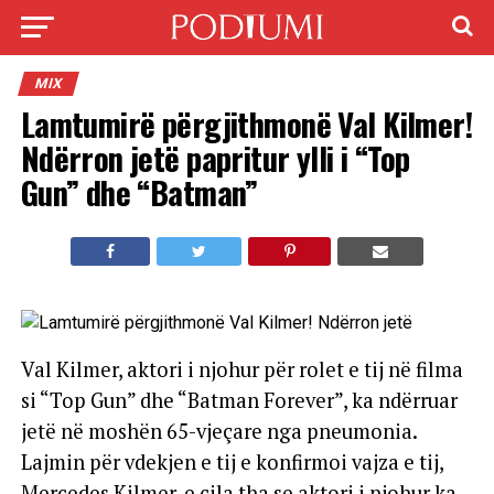
MIX
Lamtumirë përgjithmonë Val Kilmer!
Ndërron jetë papritur ylli i “Top
Gun” dhe “Batman”
Val Kilmer, aktori i njohur për rolet e tij në filma
si “Top Gun” dhe “Batman Forever”, ka ndërruar
jetë në moshën 65-vjeçare nga pneumonia.
Lajmin për vdekjen e tij e konfirmoi vajza e tij,
Mercedes Kilmer, e cila tha se aktori i njohur ka