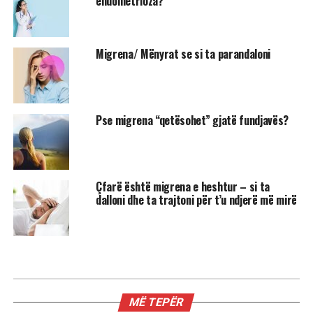
endometrioza?
Migrena/ Mënyrat se si ta parandaloni
Pse migrena “qetësohet” gjatë fundjavës?
Çfarë është migrena e heshtur – si ta
dalloni dhe ta trajtoni për t’u ndjerë më mirë
MIX