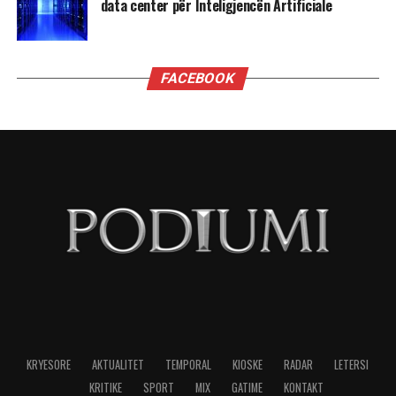
Virgjëresha
Virgjëreshat përjetojnë xhelozinë përmes
nevojës së tyre për përsosmëri. Krahasimet e
vazhdueshme me të tjerët shpesh i bëjnë të
ndihen konkurrues ose të zhgënjyer. Ato
përdorin kritika të ashpra ndaj vetes dhe të
tjerëve për të fshehur pasiguritë e brendshme.
Horoskopi i sugjeron Virgjëreshës të pranojë
ritmin e saj personal dhe të shmangë krahasimet
e panevojshme.
NË FOKUS:
MË XHELOZE
SHENJAT
TË HOROSKOPIT
LAJMI I RRADHËS