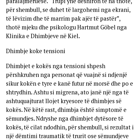
paralajmëruese. “Trupi ynë dëshiron të na thotë,
për shembull, se duhet të largohemi nga ekrani,
të lëvizim dhe të marrim pak ajër të pastër”,
thotë mjeku dhe psikologu Hartmut Göbel nga
Klinika e Dhimbjeve në Kiel.
Dhimbje koke tensioni
Dhimbjet e kokës nga tensioni shpesh
përshkruhen nga personat që vuajnë si ndjenjë
sikur kokën e tyre e kanë futur në morsë dhe po e
shtrydhin. Ashtu si migrena, ato janë një nga të
ashtuquajturat llojet kryesore të dhimbjes së
kokës. Në këtë rast, dhimbja është simptomë e
sëmundjes. Ndryshe nga dhimbjet dytësore të
kokës, të cilat ndodhin, për shembull, si rezultat i
një dëmtimi traumatik të trurit ose sëmundjeve