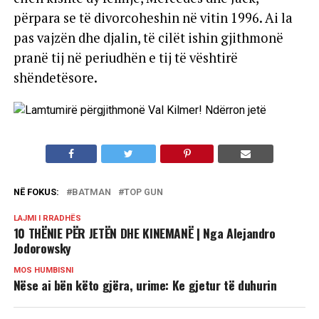
përpara se të divorcoheshin në vitin 1996. Ai la
pas vajzën dhe djalin, të cilët ishin gjithmonë
pranë tij në periudhën e tij të vështirë
shëndetësore.
NË FOKUS:
BATMAN
TOP GUN
LAJMI I RRADHËS
10 THËNIE PËR JETËN DHE KINEMANË | Nga Alejandro
Jodorowsky
MOS HUMBISNI
Nëse ai bën këto gjëra, urime: Ke gjetur të duhurin