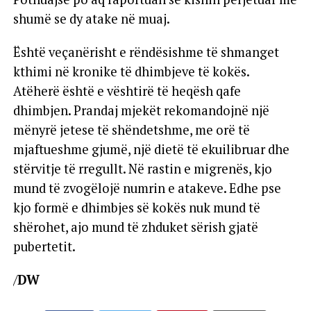
shumë se dy atake në muaj.
Është veçanërisht e rëndësishme të shmanget
kthimi në kronike të dhimbjeve të kokës.
Atëherë është e vështirë të heqësh qafe
dhimbjen. Prandaj mjekët rekomandojnë një
mënyrë jetese të shëndetshme, me orë të
mjaftueshme gjumë, një dietë të ekuilibruar dhe
stërvitje të rregullt. Në rastin e migrenës, kjo
mund të zvogëlojë numrin e atakeve. Edhe pse
kjo formë e dhimbjes së kokës nuk mund të
shërohet, ajo mund të zhduket sërish gjatë
pubertetit.
/
DW