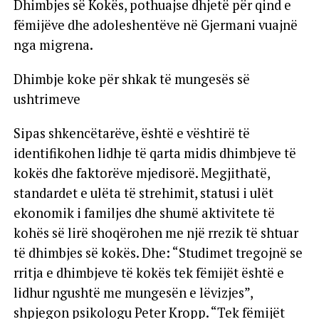
Dhimbjes së Kokës, pothuajse dhjetë për qind e
fëmijëve dhe adoleshentëve në Gjermani vuajnë
nga migrena.
Dhimbje koke për shkak të mungesës së
ushtrimeve
Sipas shkencëtarëve, është e vështirë të
identifikohen lidhje të qarta midis dhimbjeve të
kokës dhe faktorëve mjedisorë. Megjithatë,
standardet e ulëta të strehimit, statusi i ulët
ekonomik i familjes dhe shumë aktivitete të
kohës së lirë shoqërohen me një rrezik të shtuar
të dhimbjes së kokës. Dhe: “Studimet tregojnë se
rritja e dhimbjeve të kokës tek fëmijët është e
lidhur ngushtë me mungesën e lëvizjes”,
shpjegon psikologu Peter Kropp. “Tek fëmijët