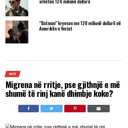
arkëton 124 milionë dollarë
“Batman” kryeson me 128 milionë dollarë në
Amerikën e Veriut
MIX
Migrena në rritje, pse gjithnjë e më
shumë të rinj kanë dhimbje koke?