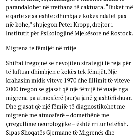
parandalohet në rrethana të caktuara. “Duket më
e qartë se sa është: dhimbja e kokës ndalet pas
një kohe,” shpjegon Peter Kropp, drejtor i
Institutit për Psikologjinë Mjekësore në Rostock.
Migrena te fëmijët në rritje
Shifrat tregojnë se nevojiten strategji të reja për
të luftuar dhimbjen e kokës tek fëmijët. Një
krahasim midis viteve 1970 dhe fillimit të viteve
2000 tregon se gjasat që një fëmijë të vuajë nga
migrena pa atmosferë (aur)a janë gjashtëfishuar.
Dhe gjasat që një fëmijë të diagnostikohet me
migrenë me atmosferë – domethënë me
çrregullime neurologjike – është rritur tetëfish.
Sipas Shoqatës Gjermane të Migrenës dhe