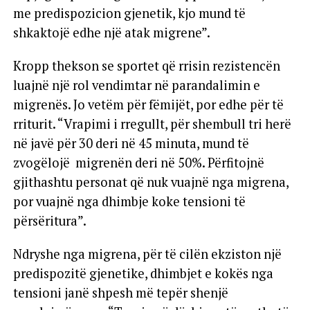
me predispozicion gjenetik, kjo mund të
shkaktojë edhe një atak migrene”.
Kropp thekson se sportet që rrisin rezistencën
luajnë një rol vendimtar në parandalimin e
migrenës. Jo vetëm për fëmijët, por edhe për të
rriturit. “Vrapimi i rregullt, për shembull tri herë
në javë për 30 deri në 45 minuta, mund të
zvogëlojë migrenën deri në 50%. Përfitojnë
gjithashtu personat që nuk vuajnë nga migrena,
por vuajnë nga dhimbje koke tensioni të
përsëritura”.
Ndryshe nga migrena, për të cilën ekziston një
predispozitë gjenetike, dhimbjet e kokës nga
tensioni janë shpesh më tepër shenjë