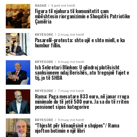
3 shenjat më xheloze të horoskopit
Astrologjia tregon se disa shenja të zodiakut
janë më të prirura të përjetojnë xhelozi, për
shkak të pasigurisë, krenarisë ose nevojës së
fortë për njohje.
Kjo dinamikë shpesh sjell tensione dhe konflikte,
si në jetën personale, ashtu edhe në atë
profesionale.
Më poshtë janë tre shenjat e zodiakut që
konsiderohen më xheloze: