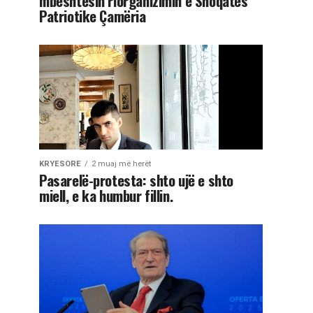
mbështesin riorganizimin e Shoqatës
Patriotike Çamëria
KRYESORE
2 muaj më herët
Pasarelë-protesta: shto ujë e shto
miell, e ka humbur fillin.