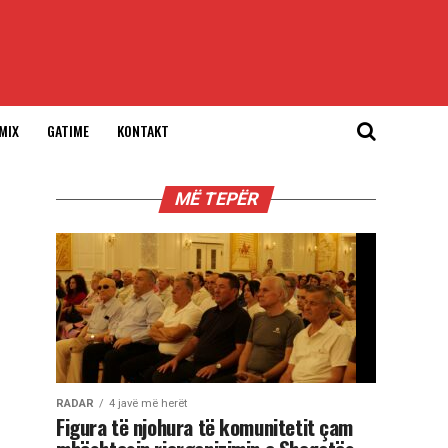
MIX
GATIME
KONTAKT
MË TEPËR
RADAR
4 javë më herët
Figura të njohura të komunitetit çam