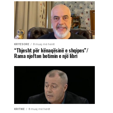
KRYESORE
8 muaj më herët
“Thjesht për kënaqësinë e shqipes”/
Rama njofton botimin e një libri
KRITIKE
8 muaj më herët