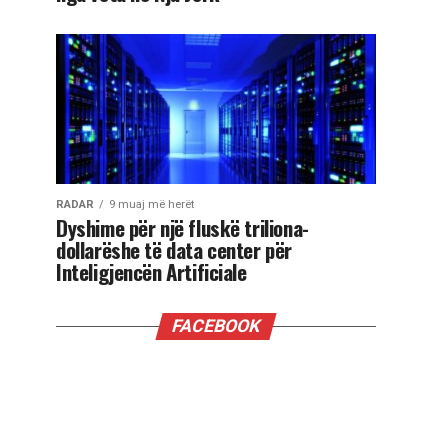
RADAR
9 muaj më herët
Dyshime për një fluskë triliona-
dollarëshe të data center për
Inteligjencën Artificiale
FACEBOOK