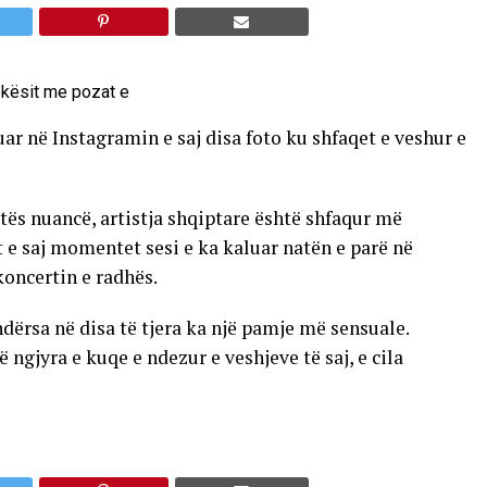
r në Instagramin e saj disa foto ku shfaqet e veshur e
jtës nuancë, artistja shqiptare është shfaqur më
 e saj momentet sesi e ka kaluar natën e parë në
koncertin e radhës.
ërsa në disa të tjera ka një pamje më sensuale.
 ngjyra e kuqe e ndezur e veshjeve të saj, e cila