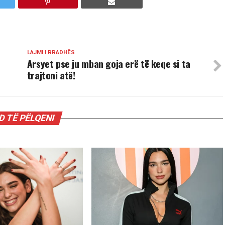
LAJMI I RRADHËS
Arsyet pse ju mban goja erë të keqe si ta
trajtoni atë!
 TË PËLQENI