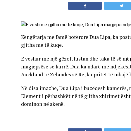
Këngëtarja me famë botërore Dua Lipa, ka postua
gjitha me të kuqe.
E veshur me një gëzof, fustan dhe taka të së një
magjepsëse se kurrë. Dua ka ndarë me ndjekësit
Auckland të Zelandës së Re, ku pritet të mbajë 
Në disa imazhe, Dua Lipa i buzëqesh kamerës, nd
Element i përbashkët në të gjitha xhirimet është
dominon në skenë.