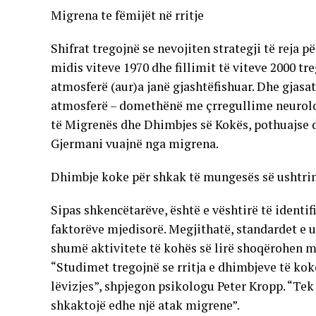
Migrena te fëmijët në rritje
Shifrat tregojnë se nevojiten strategji të reja 
midis viteve 1970 dhe fillimit të viteve 2000 tr
atmosferë (aur)a janë gjashtëfishuar. Dhe gjas
atmosferë – domethënë me çrregullime neurologj
të Migrenës dhe Dhimbjes së Kokës, pothuajse d
Gjermani vuajnë nga migrena.
Dhimbje koke për shkak të mungesës së ushtr
Sipas shkencëtarëve, është e vështirë të identi
faktorëve mjedisorë. Megjithatë, standardet e ul
shumë aktivitete të kohës së lirë shoqërohen me
“Studimet tregojnë se rritja e dhimbjeve të ko
lëvizjes”, shpjegon psikologu Peter Kropp. “Tek
shkaktojë edhe një atak migrene”.