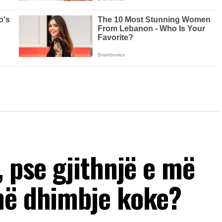
, pse gjithnjë e më
në dhimbje koke?