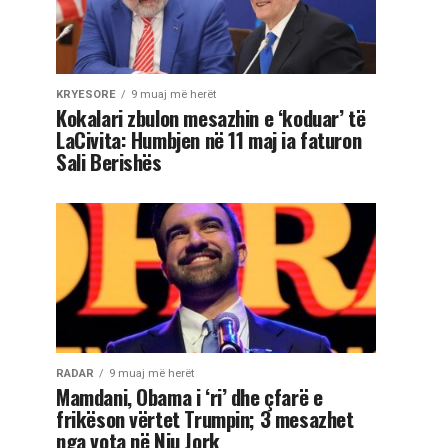
KRYESORE
9 muaj më herët
Kokalari zbulon mesazhin e ‘koduar’ të
LaCivita: Humbjen në 11 maj ia faturon
Sali Berishës
RADAR
9 muaj më herët
Mamdani, Obama i ‘ri’ dhe çfarë e
frikëson vërtet Trumpin; 3 mesazhet
nga vota në Nju Jork