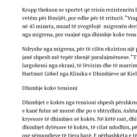
Kropp thekson se sportet që rrisin rezistencën 
vetëm për fëmijët, por edhe për të rriturit. “Vra
në 45 minuta, mund të zvogëlojë migrenën deri 
nga migrena, por vuajnë nga dhimbje koke tensi
Ndryshe nga migrena, për të cilën ekziston një 
janë shpesh më tepër shenjë paralajmëruese. “Tr
largohemi nga ekrani, të lëvizim dhe të marrim
Hartmut Göbel nga Klinika e Dhimbjeve në Kiel
Dhimbje koke tensioni
Dhimbjet e kokës nga tensioni shpesh përshkruh
e kanë futur në morsë dhe po e shtrydhin. Ashtu 
kryesore të dhimbjes së kokës. Në këtë rast, 
dhimbjet dytësore të kokës, të cilat ndodhin, pë
ose sëmundjeve të tjera bazë. E përbashkëta e t