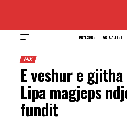
KRYESORE
AKTUALITET
MIX
E veshur e gjitha
Lipa magjeps ndj
fundit