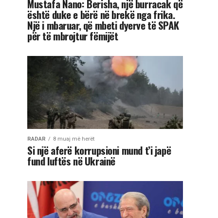
Mustafa Nano: Berisha, një burracak që
është duke e bërë në brekë nga frika.
Një i mbaruar, që mbeti dyerve të SPAK
për të mbrojtur fëmijët
RADAR
8 muaj më herët
Si një aferë korrupsioni mund t’i japë
fund luftës në Ukrainë