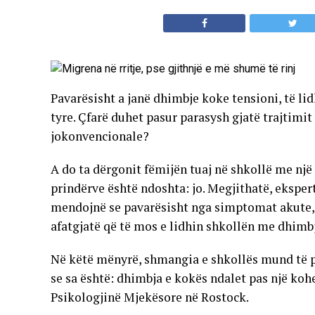
Pavarësisht a janë dhimbje koke tensioni, të li
tyre. Çfarë duhet pasur parasysh gjatë trajtim
jokonvencionale?
A do ta dërgonit fëmijën tuaj në shkollë me nj
prindërve është ndoshta: jo. Megjithatë, ekspertë
mendojnë se pavarësisht nga simptomat akute, 
afatgjatë që të mos e lidhin shkollën me dhimb
Në këtë mënyrë, shmangia e shkollës mund të p
se sa është: dhimbja e kokës ndalet pas një kohe
Psikologjinë Mjekësore në Rostock.