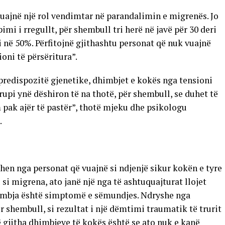
luajnë një rol vendimtar në parandalimin e migrenës. Jo
pimi i rregullt, për shembull tri herë në javë për 30 deri
në 50%. Përfitojnë gjithashtu personat që nuk vuajnë
oni të përsëritura”.
predispozitë gjenetike, dhimbjet e kokës nga tensioni
upi ynë dëshiron të na thotë, për shembull, se duhet të
 pak ajër të pastër”, thotë mjeku dhe psikologu
.
en nga personat që vuajnë si ndjenjë sikur kokën e tyre
si migrena, ato janë një nga të ashtuquajturat llojet
dhimbja është simptomë e sëmundjes. Ndryshe nga
r shembull, si rezultat i një dëmtimi traumatik të trurit
ë gjitha dhimbjeve të kokës është se ato nuk e kanë