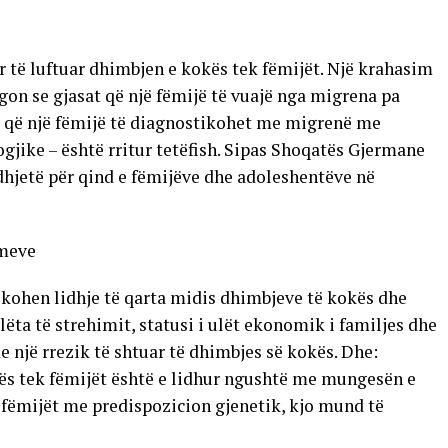
për të luftuar dhimbjen e kokës tek fëmijët. Një krahasim
egon se gjasat që një fëmijë të vuajë nga migrena pa
at që një fëmijë të diagnostikohet me migrenë me
ike – është rritur tetëfish. Sipas Shoqatës Gjermane
hjetë për qind e fëmijëve dhe adoleshentëve në
imeve
fikohen lidhje të qarta midis dhimbjeve të kokës dhe
ëta të strehimit, statusi i ulët ekonomik i familjes dhe
 një rrezik të shtuar të dhimbjes së kokës. Dhe:
kës tek fëmijët është e lidhur ngushtë me mungesën e
 fëmijët me predispozicion gjenetik, kjo mund të