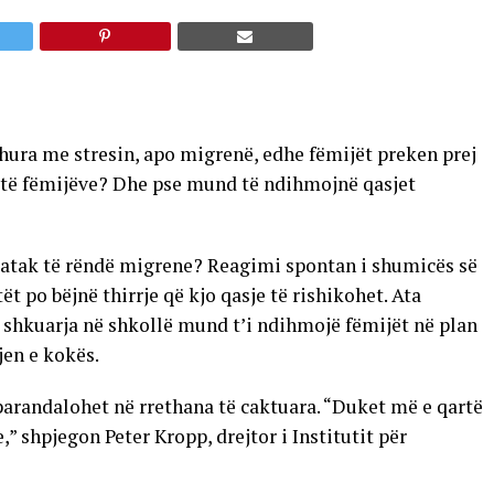
dhura me stresin, apo migrenë, edhe fëmijët preken prej
it të fëmijëve? Dhe pse mund të ndihmojnë qasjet
ë atak të rëndë migrene? Reagimi spontan i shumicës së
t po bëjnë thirrje që kjo qasje të rishikohet. Ata
shkuarja në shkollë mund t’i ndihmojë fëmijët në plan
jen e kokës.
arandalohet në rrethana të caktuara. “Duket më e qartë
,” shpjegon Peter Kropp, drejtor i Institutit për