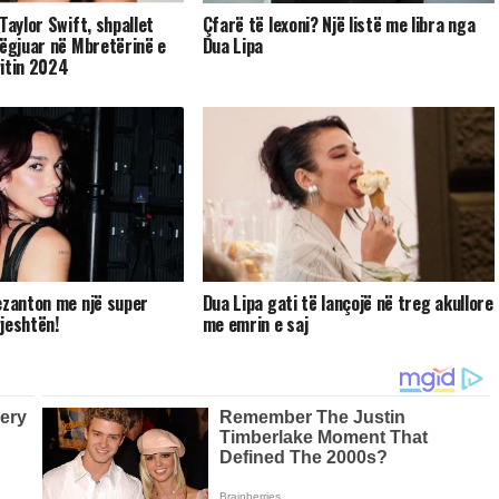
Taylor Swift, shpallet
Çfarë të lexoni? Një listë me libra nga
dëgjuar në Mbretërinë e
Dua Lipa
itin 2024
ezanton me një super
Dua Lipa gati të lançojë në treg akullore
jeshtën!
me emrin e saj