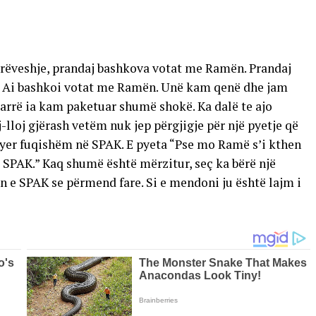
rëveshje, prandaj bashkova votat me Ramën. Prandaj
i. Ai bashkoi votat me Ramën. Unë kam qenë dhe jam
 marrë ia kam paketuar shumë shokë. Ka dalë te ajo
lloj gjërash vetëm nuk jep përgjigje për një pyetje që
yer fuqishëm në SPAK. E pyeta “Pse mo Ramë s’i kthen
në SPAK.” Kaq shumë është mërzitur, seç ka bërë një
n e SPAK se përmend fare. Si e mendoni ju është lajm i