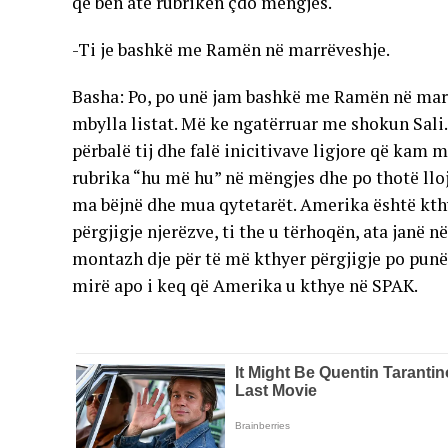
që bën atë rubrikën çdo mëngjes.
-Ti je bashkë me Ramën në marrëveshje.
Basha: Po, po unë jam bashkë me Ramën në mar
mbylla listat. Më ke ngatërruar me shokun Sal
përbalë tij dhe falë inicitivave ligjore që kam
rubrika “hu më hu” në mëngjes dhe po thotë lloj-
ma bëjnë dhe mua qytetarët. Amerika është kth
përgjigje njerëzve, ti the u tërhoqën, ata janë 
montazh dje për të më kthyer përgjigje po punë
mirë apo i keq që Amerika u kthye në SPAK.