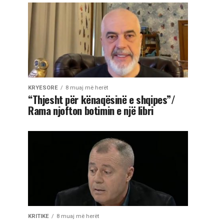
KRYESORE
8 muaj më herët
“Thjesht për kënaqësinë e shqipes”/
Rama njofton botimin e një libri
KRITIKE
8 muaj më herët