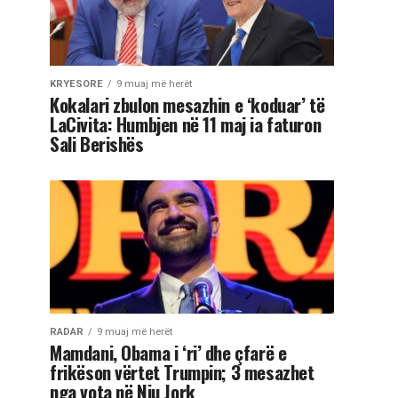
KRYESORE
9 muaj më herët
Kokalari zbulon mesazhin e ‘koduar’ të
LaCivita: Humbjen në 11 maj ia faturon
Sali Berishës
RADAR
9 muaj më herët
Mamdani, Obama i ‘ri’ dhe çfarë e
frikëson vërtet Trumpin; 3 mesazhet
nga vota në Nju Jork