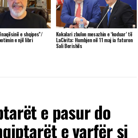
ënaqësinë e shqipes”/
Kokalari zbulon mesazhin e ‘koduar’ të
timin e një libri
LaCivita: Humbjen në 11 maj ia faturon
Sali Berishës
ptarët e pasur do
hqiptarët e varfër si