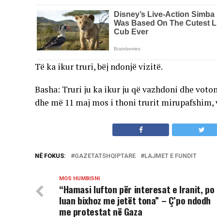
Të ka ikur truri, bëj ndonjë vizitë.
Basha: Truri ju ka ikur ju që vazhdoni dhe vot
dhe më 11 maj mos i thoni trurit mirupafshim, 
NË FOKUS:
GAZETATSHQIPTARE
LAJMET E FUNDIT
MOS HUMBISNI
“Hamasi lufton për interesat e Iranit, po
luan bixhoz me jetët tona” – Ç’po ndodh
me protestat në Gaza