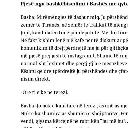
Pjesë nga bashkëbisedimi i Bashës me qyte
Basha: Mirëmëngjes të dashur miq. Ju përshënde
zemër të Tiranës, në zemër te trafikut të mëngj
Jupi, kandidaten tonë për deputete. Me doktore
Në fakt kishim lënë një kafe për të diskutuar pë
komunikim të drejtpërdrejtë me ju për gjithçka 
një pjesë prej jush të instagramit. Shumë të rin
normalisht leximet dhe përgjigjja e mesazheve 
Kështu që drejtpërdrejtë ju përshëndes dhe çfa
nisim direkt.
-Ore ti e ke në terezi.
Basha: Jo nuk e kam fare në terezi, as unë as nje
Nuk e ka shumica as shumica e shqiptarëve. Pë
vendi, gjysma kërcejnë në rubrikën “hu më hu”…