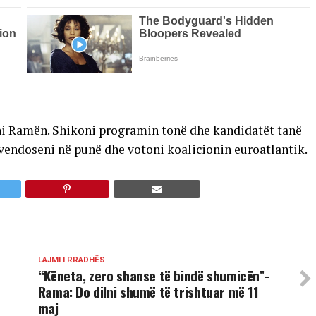
oni Ramën. Shikoni programin tonë dhe kandidatët tanë
vendoseni në punë dhe votoni koalicionin euroatlantik.
LAJMI I RRADHËS
“Këneta, zero shanse të bindë shumicën”-
Rama: Do dilni shumë të trishtuar më 11
maj