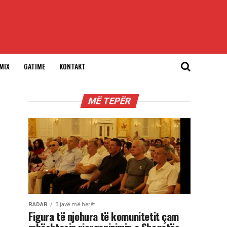
MIX
GATIME
KONTAKT
MË TEPËR
RADAR
3 javë më herët
Figura të njohura të komunitetit çam