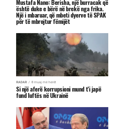
Mustafa Nano: Berisha, një burracak që
është duke e bërë në brekë nga frika.
Një i mbaruar, që mbeti dyerve të SPAK
për të mbrojtur fëmijët
RADAR
8 muaj më herët
Si një aferë korrupsioni mund t’i japë
fund luftës në Ukrainë