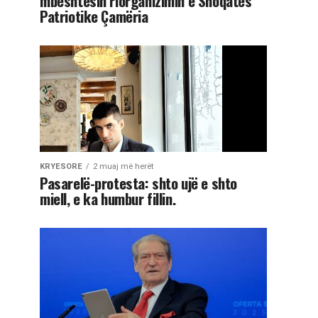
mbështesin riorganizimin e Shoqatës
Patriotike Çamëria
KRYESORE
2 muaj më herët
Pasarelë-protesta: shto ujë e shto
miell, e ka humbur fillin.