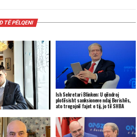
 TË PËLQENI
Ish Sekretari Blinken: U qëndroj
plotësisht sanksioneve ndaj Berishës,
ato tregojnë fajet e tij, jo të SHBA
sta: shto ujë e shto
ur fillin.