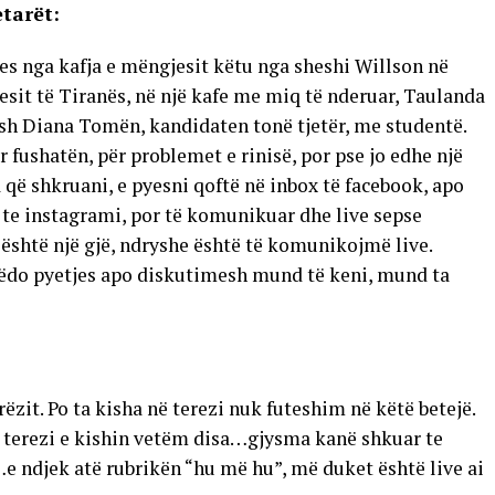
tarët:
s nga kafja e mëngjesit këtu nga sheshi Willson në
esit të Tiranës, në një kafe me miq të nderuar, Taulanda
sh Diana Tomën, kandidaten tonë tjetër, me studentë.
r fushatën, për problemet e rinisë, por pse jo edhe një
që shkruani, e pyesni qoftë në inbox të facebook, apo
j te instagrami, por të komunikuar dhe live sepse
është një gjë, ndryshe është të komunikojmë live.
rëdo pyetjes apo diskutimesh mund të keni, mund ta
rëzit. Po ta kisha në terezi nuk futeshim në këtë betejë.
r terezi e kishin vetëm disa…gjysma kanë shkuar te
e ndjek atë rubrikën “hu më hu”, më duket është live ai