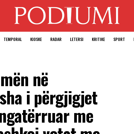
TEMPORAL
KIOSKE
RADAR
LETERSI
KRITIKE
SPORT
amën në
ha i përgjigjet
 ngatërruar me
bashkoi votat me