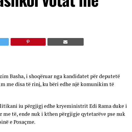
ulzim Basha, i shoqëruar nga kandidatet për deputetë
im me disa të rinj, ku bëri edhe një komunikim të
tikani iu përgjigj edhe kryeministrit Edi Rama duke i
r me të, ende nuk i kthen përgjigje qytetarëve pse nuk
oinë e Posaçme.