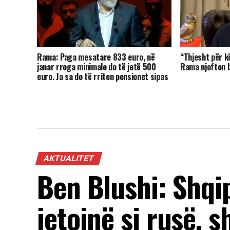
Rama: Paga mesatare 833 euro, në
“Thjesht për k
janar rroga minimale do të jetë 500
Rama njofton bo
euro. Ja sa do të rriten pensionet sipas
kategorive
AKTUALITET
Ben Blushi: Shqi
jetojnë si rusë, s