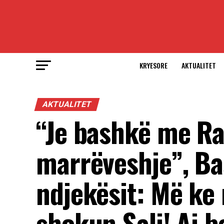
KRYESORE
AKTUALITET
AKTUALITET
“Je bashkë me R
marrëveshje”, Bas
ndjekësit: Më ke
shokun Sali! Ai 