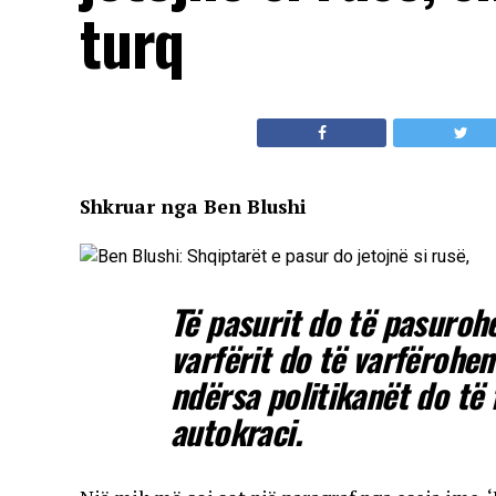
turq
Shkruar nga Ben Blushi
Të pasurit do të pasurohe
varfërit do të varfërohen
ndërsa politikanët do të
autokraci.