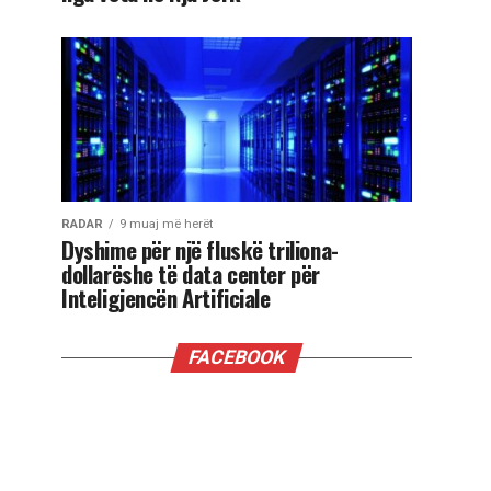
RADAR
9 muaj më herët
Dyshime për një fluskë triliona-
dollarëshe të data center për
Inteligjencën Artificiale
FACEBOOK