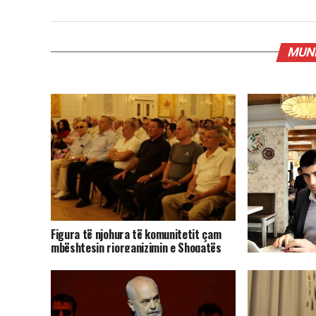
MUND
Figura të njohura të komunitetit çam
mbështesin riorganizimin e Shoqatës
Patriotike Çamëria
Pasarelë-prote
miell, e ka humb