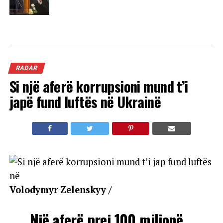
RADAR
Si një aferë korrupsioni mund t’i
japë fund luftës në Ukrainë
Volodymyr Zelenskyy /
Një aferë prej 100 milionë