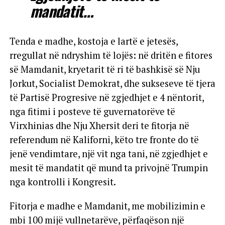
mandatit…
Tenda e madhe, kostoja e lartë e jetesës,
rregullat në ndryshim të lojës: në dritën e fitores
së Mamdanit, kryetarit të ri të bashkisë së Nju
Jorkut, Socialist Demokrat, dhe sukseseve të tjera
të Partisë Progresive në zgjedhjet e 4 nëntorit,
nga fitimi i posteve të guvernatorëve të
Virxhinias dhe Nju Xhersit deri te fitorja në
referendum në Kaliforni, këto tre fronte do të
jenë vendimtare, një vit nga tani, në zgjedhjet e
mesit të mandatit që mund ta privojnë Trumpin
nga kontrolli i Kongresit.
Fitorja e madhe e Mamdanit, me mobilizimin e
mbi 100 mijë vullnetarëve, përfaqëson një