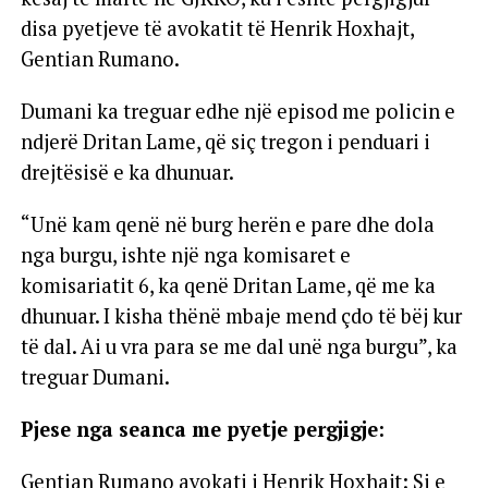
disa pyetjeve të avokatit të Henrik Hoxhajt,
Gentian Rumano.
Dumani ka treguar edhe një episod me policin e
ndjerë Dritan Lame, që siç tregon i penduari i
drejtësisë e ka dhunuar.
“Unë kam qenë në burg herën e pare dhe dola
nga burgu, ishte një nga komisaret e
komisariatit 6, ka qenë Dritan Lame, që me ka
dhunuar. I kisha thënë mbaje mend çdo të bëj kur
të dal. Ai u vra para se me dal unë nga burgu”, ka
treguar Dumani.
Pjese nga seanca me pyetje pergjigje:
Gentian Rumano avokati i Henrik Hoxhajt: Si e