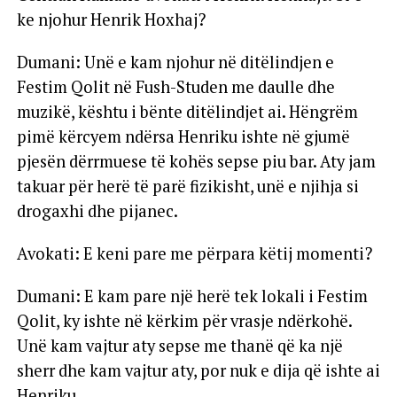
ke njohur Henrik Hoxhaj?
Dumani: Unë e kam njohur në ditëlindjen e
Festim Qolit në Fush-Studen me daulle dhe
muzikë, kështu i bënte ditëlindjet ai. Hëngrëm
pimë kërcyem ndërsa Henriku ishte në gjumë
pjesën dërrmuese të kohës sepse piu bar. Aty jam
takuar për herë të parë fizikisht, unë e njihja si
drogaxhi dhe pijanec.
Avokati: E keni pare me përpara këtij momenti?
Dumani: E kam pare një herë tek lokali i Festim
Qolit, ky ishte në kërkim për vrasje ndërkohë.
Unë kam vajtur aty sepse me thanë që ka një
sherr dhe kam vajtur aty, por nuk e dija që ishte ai
Henriku.