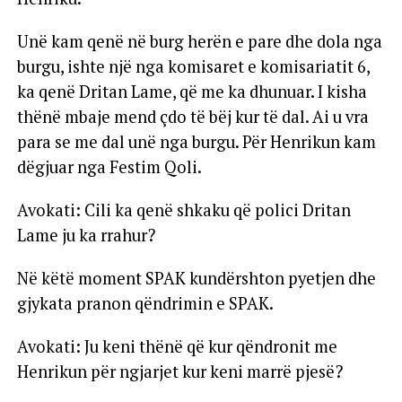
Unë kam qenë në burg herën e pare dhe dola nga
burgu, ishte një nga komisaret e komisariatit 6,
ka qenë Dritan Lame, që me ka dhunuar. I kisha
thënë mbaje mend çdo të bëj kur të dal. Ai u vra
para se me dal unë nga burgu. Për Henrikun kam
dëgjuar nga Festim Qoli.
Avokati: Cili ka qenë shkaku që polici Dritan
Lame ju ka rrahur?
Në këtë moment SPAK kundërshton pyetjen dhe
gjykata pranon qëndrimin e SPAK.
Avokati: Ju keni thënë që kur qëndronit me
Henrikun për ngjarjet kur keni marrë pjesë?