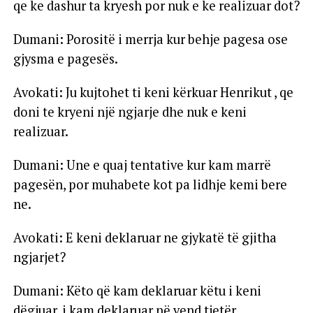
qe ke dashur ta kryesh por nuk e ke realizuar dot?
Dumani: Porositë i merrja kur behje pagesa ose
gjysma e pagesës.
Avokati: Ju kujtohet ti keni kërkuar Henrikut , qe
doni te kryeni një ngjarje dhe nuk e keni
realizuar.
Dumani: Une e quaj tentative kur kam marrë
pagesën, por muhabete kot pa lidhje kemi bere
ne.
Avokati: E keni deklaruar ne gjykatë të gjitha
ngjarjet?
Dumani: Këto që kam deklaruar këtu i keni
dëgjuar, i kam deklaruar në vend tjetër.