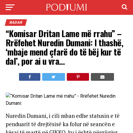
RADAR
“Komisar Dritan Lame më rrahu” –
Rrëfehet Nuredin Dumani: I thashë,
‘mbaje mend çfarë do të bëj kur të
dal’, por ai u vra…
Nuredin Dumani, i cili mban edhe statusin e të
penduarit të drejtësisë ka folur në seancën e
kësaj të martë në GJKKO, ku i është përgjigjur