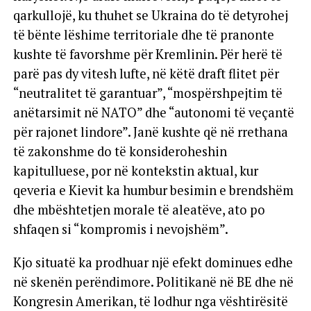
qarkullojë, ku thuhet se Ukraina do të detyrohej
të bënte lëshime territoriale dhe të pranonte
kushte të favorshme për Kremlinin. Për herë të
parë pas dy vitesh lufte, në këtë draft flitet për
“neutralitet të garantuar”, “mospërshpejtim të
anëtarsimit në NATO” dhe “autonomi të veçantë
për rajonet lindore”. Janë kushte që në rrethana
të zakonshme do të konsideroheshin
kapitulluese, por në kontekstin aktual, kur
qeveria e Kievit ka humbur besimin e brendshëm
dhe mbështetjen morale të aleatëve, ato po
shfaqen si “kompromis i nevojshëm”.
Kjo situatë ka prodhuar një efekt dominues edhe
në skenën perëndimore. Politikanë në BE dhe në
Kongresin Amerikan, të lodhur nga vështirësitë