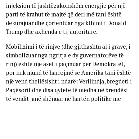
injeksion të jashtëzakonshëm energjie për një
parti të krahut të majtë që deri më tani është
dekurajuar dhe çorientuar nga kthimi i Donald
Trump dhe axhenda e tij autoritare.
Mobilizimi i të rinjve (dhe gjithashtu ai i grave, i
simbolizuar nga ngritja e dy guvernatorëve të
rinj) është një aset i paçmuar për Demokratët,
por nuk mund të harrojmë se Amerika tani është
një vend thellësisht i ndarë: Verilindja, bregdeti i
Paqësorit dhe disa qytete të mëdha në brendësi
të vendit janë shënuar në hartën politike me
blunë e së majtës, pjesa tjetër me të kuqen e
Republikanëve.
Nëse menaxhohet keq, fitorja e Mamdanit, me