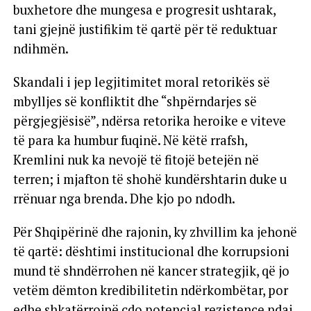
buxhetore dhe mungesa e progresit ushtarak,
tani gjejnë justifikim të qartë për të reduktuar
ndihmën.
Skandali i jep legjitimitet moral retorikës së
mbylljes së konfliktit dhe “shpërndarjes së
përgjegjësisë”, ndërsa retorika heroike e viteve
të para ka humbur fuqinë. Në këtë rrafsh,
Kremlini nuk ka nevojë të fitojë betejën në
terren; i mjafton të shohë kundërshtarin duke u
rrënuar nga brenda. Dhe kjo po ndodh.
Për Shqipërinë dhe rajonin, ky zhvillim ka jehonë
të qartë: dështimi institucional dhe korrupsioni
mund të shndërrohen në kancer strategjik, që jo
vetëm dëmton kredibilitetin ndërkombëtar, por
edhe shkatërrojnë çdo potencial rezistence ndaj