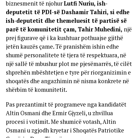
biznesmenit të njohur
Lutfi Nuriu, ish-
deputetit të PDI-së Dashamir Tahiri, si edhe
ish-deputetit dhe themeluesit të partisë së
parë të komunitetit çam, Tahir Muhedini,
një
prej figurave që i ka kushtuar pothuajse gjithë
jetën kauzës çame. Të pranishëm ishin edhe
shumë personalitete të tjera të respektuara, në
një sallë të mbushur plot me pjesëmarrës, të cilët
shprehën mbështetjen e tyre për riorganizimin e
shoqatës dhe angazhimin në nisma konkrete në
shërbim të komunitetit.
Pas prezantimit të programeve nga kandidatët
Altin Osmani dhe Ermir Gjyzeli, u zhvillua
procesi i votimit. Me shumicë votash, Altin
Osmani u zgjodh kryetar i Shoqatës Patriotike