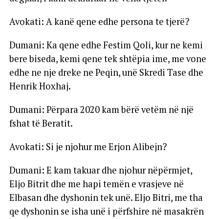
Avokati: A kanë qene edhe persona te tjerë?
Dumani: Ka qene edhe Festim Qoli, kur ne kemi
bere biseda, kemi qene tek shtëpia ime, me vone
edhe ne nje dreke ne Peqin, unë Skredi Tase dhe
Henrik Hoxhaj.
Dumani: Përpara 2020 kam bërë vetëm në një
fshat të Beratit.
Avokati: Si je njohur me Erjon Alibejn?
Dumani: E kam takuar dhe njohur nëpërmjet,
Eljo Bitrit dhe me hapi temën e vrasjeve në
Elbasan dhe dyshonin tek unë. Eljo Bitri, me tha
qe dyshonin se isha unë i përfshire në masakrën