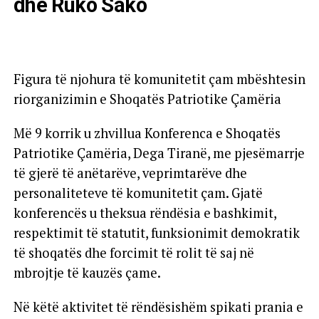
dhe Ruko Sako
Figura të njohura të komunitetit çam mbështesin
riorganizimin e Shoqatës Patriotike Çamëria
Më 9 korrik u zhvillua Konferenca e Shoqatës
Patriotike Çamëria, Dega Tiranë, me pjesëmarrje
të gjerë të anëtarëve, veprimtarëve dhe
personaliteteve të komunitetit çam. Gjatë
konferencës u theksua rëndësia e bashkimit,
respektimit të statutit, funksionimit demokratik
të shoqatës dhe forcimit të rolit të saj në
mbrojtje të kauzës çame.
Në këtë aktivitet të rëndësishëm spikati prania e