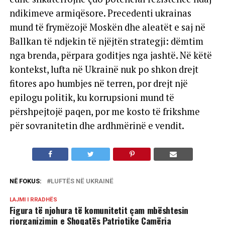
ndikimeve armiqësore. Precedenti ukrainas
mund të frymëzojë Moskën dhe aleatët e saj në
Ballkan të ndjekin të njëjtën strategji: dëmtim
nga brenda, përpara goditjes nga jashtë. Në këtë
kontekst, lufta në Ukrainë nuk po shkon drejt
fitores apo humbjes në terren, por drejt një
epilogu politik, ku korrupsioni mund të
përshpejtojë paqen, por me kosto të frikshme
për sovranitetin dhe ardhmërinë e vendit.
NË FOKUS:
LUFTËS NË UKRAINË
LAJMI I RRADHËS
Figura të njohura të komunitetit çam mbështesin
riorganizimin e Shoqatës Patriotike Çamëria