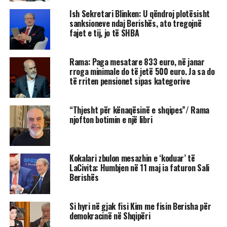
Ish Sekretari Blinken: U qëndroj plotësisht
sanksioneve ndaj Berishës, ato tregojnë
fajet e tij, jo të SHBA
Rama: Paga mesatare 833 euro, në janar
rroga minimale do të jetë 500 euro. Ja sa do
të rriten pensionet sipas kategorive
“Thjesht për kënaqësinë e shqipes”/ Rama
njofton botimin e një libri
Kokalari zbulon mesazhin e ‘koduar’ të
LaCivita: Humbjen në 11 maj ia faturon Sali
Berishës
Si hyri në gjak fisi Kim me fisin Berisha për
demokracinë në Shqipëri