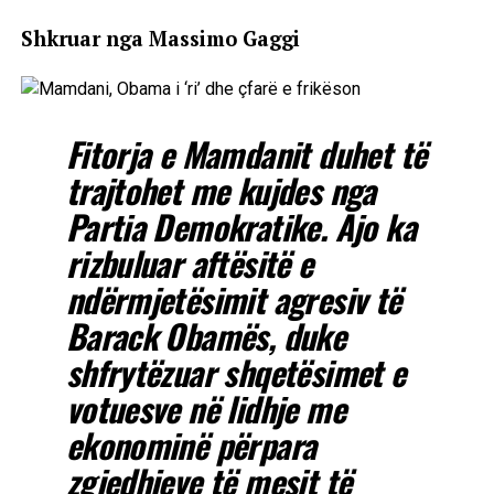
Shkruar nga Massimo Gaggi
Fitorja e Mamdanit duhet të
trajtohet me kujdes nga
Partia Demokratike. Ajo ka
rizbuluar aftësitë e
ndërmjetësimit agresiv të
Barack Obamës, duke
shfrytëzuar shqetësimet e
votuesve në lidhje me
ekonominë përpara
zgjedhjeve të mesit të