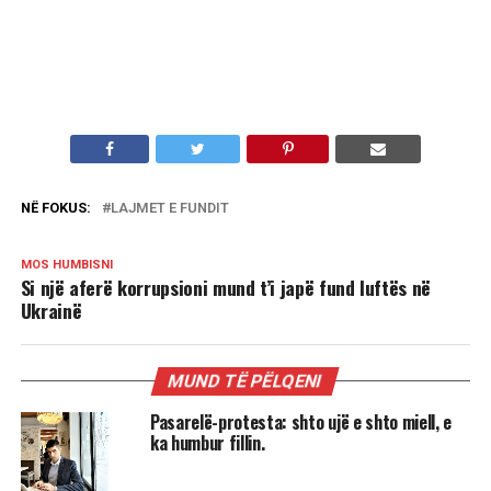
NË FOKUS:
LAJMET E FUNDIT
MOS HUMBISNI
Si një aferë korrupsioni mund t’i japë fund luftës në
Ukrainë
MUND TË PËLQENI
Pasarelë-protesta: shto ujë e shto miell, e
ka humbur fillin.