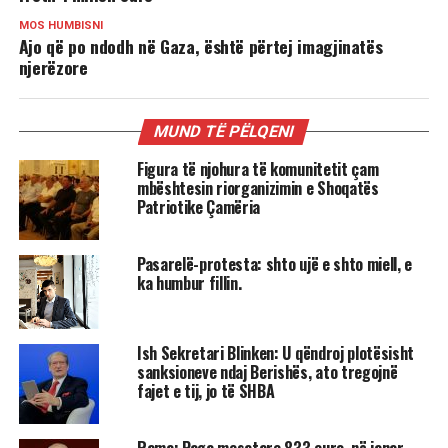
MOS HUMBISNI
Ajo që po ndodh në Gaza, është përtej imagjinatës
njerëzore
MUND TË PËLQENI
Figura të njohura të komunitetit çam
mbështesin riorganizimin e Shoqatës
Patriotike Çamëria
Pasarelë-protesta: shto ujë e shto miell, e
ka humbur fillin.
Ish Sekretari Blinken: U qëndroj plotësisht
sanksioneve ndaj Berishës, ato tregojnë
fajet e tij, jo të SHBA