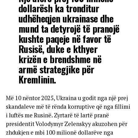
dollarësh ka tronditur
udhëheqjen ukrainase dhe
mund ta detyrojë të pranojë
kushte paqeje në favor të
Rusisë, duke e kthyer
krizën e brendshme në
armë strategjike për
Kremlinin.
Më 10 nëntor 2025, Ukraina u godit nga një prej
skandaleve më të rënda korruptive që nga fillimi
i luftës me Rusinë. Zyrtarë të lartë pranë
presidentit Volodymyr Zelenskyy akuzohen për
zhdukjen e mbi 100 milionë dollarëve nga