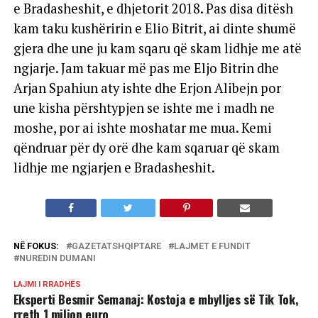
e Bradasheshit, e dhjetorit 2018. Pas disa ditësh
kam taku kushëririn e Elio Bitrit, ai dinte shumë
gjera dhe une ju kam sqaru që skam lidhje me atë
ngjarje. Jam takuar më pas me Eljo Bitrin dhe
Arjan Spahiun aty ishte dhe Erjon Alibejn por
une kisha përshtypjen se ishte me i madh ne
moshe, por ai ishte moshatar me mua. Kemi
qëndruar për dy orë dhe kam sqaruar që skam
lidhje me ngjarjen e Bradasheshit.
NË FOKUS:
GAZETATSHQIPTARE
LAJMET E FUNDIT
NUREDIN DUMANI
LAJMI I RRADHËS
Eksperti Besmir Semanaj: Kostoja e mbylljes së Tik Tok,
rreth 1 milion euro