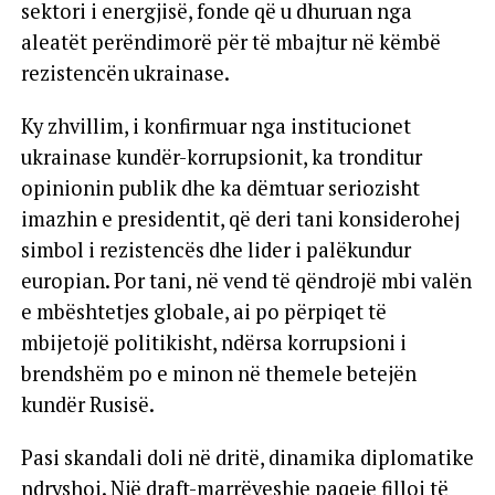
sektori i energjisë, fonde që u dhuruan nga
aleatët perëndimorë për të mbajtur në këmbë
rezistencën ukrainase.
Ky zhvillim, i konfirmuar nga institucionet
ukrainase kundër-korrupsionit, ka tronditur
opinionin publik dhe ka dëmtuar seriozisht
imazhin e presidentit, që deri tani konsiderohej
simbol i rezistencës dhe lider i palëkundur
europian. Por tani, në vend të qëndrojë mbi valën
e mbështetjes globale, ai po përpiqet të
mbijetojë politikisht, ndërsa korrupsioni i
brendshëm po e minon në themele betejën
kundër Rusisë.
Pasi skandali doli në dritë, dinamika diplomatike
ndryshoi. Një draft-marrëveshje paqeje filloi të