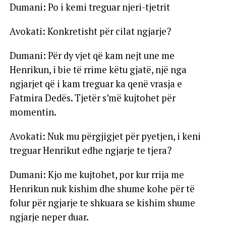
Dumani: Po i kemi treguar njeri-tjetrit
Avokati: Konkretisht për cilat ngjarje?
Dumani: Për dy vjet që kam nejt une me
Henrikun, i bie të rrime këtu gjatë, një nga
ngjarjet që i kam treguar ka qenë vrasja e
Fatmira Dedës. Tjetër s’më kujtohet për
momentin.
Avokati: Nuk mu përgjigjet për pyetjen, i keni
treguar Henrikut edhe ngjarje te tjera?
Dumani: Kjo me kujtohet, por kur rrija me
Henrikun nuk kishim dhe shume kohe për të
folur për ngjarje te shkuara se kishim shume
ngjarje neper duar.