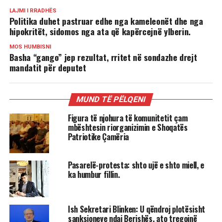
LAJMI I RRADHËS
Politika duhet pastruar edhe nga kameleonët dhe nga
hipokritët, sidomos nga ata që kapërcejnë ylberin.
MOS HUMBISNI
Basha “gango” jep rezultat, rritet në sondazhe drejt
mandatit për deputet
MUND TË PËLQENI
Figura të njohura të komunitetit çam
mbështesin riorganizimin e Shoqatës
Patriotike Çamëria
Pasarelë-protesta: shto ujë e shto miell, e
ka humbur fillin.
Ish Sekretari Blinken: U qëndroj plotësisht
sanksioneve ndaj Berishës, ato tregojnë