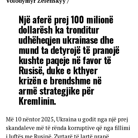
Volodymyr Zelenskyy /
Një aferë prej 100 milionë
dollarësh ka tronditur
udhëheqjen ukrainase dhe
mund ta detyrojë të pranojë
kushte paqeje në favor të
Rusisë, duke e kthyer
krizën e brendshme në
armë strategjike për
Kremlinin.
Më 10 nëntor 2025, Ukraina u godit nga një prej
skandaleve më të rënda korruptive që nga fillimi
i luftës me Rusinë. Zyrtarë të lartë pranë