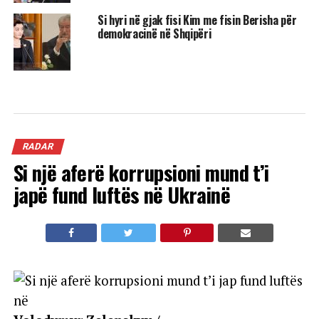
Si hyri në gjak fisi Kim me fisin Berisha për
demokracinë në Shqipëri
RADAR
Si një aferë korrupsioni mund t’i
japë fund luftës në Ukrainë