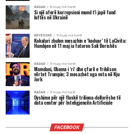
RADAR
8 muaj më herët
Si një aferë korrupsioni mund t’i japë fund
luftës në Ukrainë
KRYESORE
9 muaj më herët
Kokalari zbulon mesazhin e ‘koduar’ të LaCivita:
Humbjen në 11 maj ia faturon Sali Berishës
RADAR
9 muaj më herët
Mamdani, Obama i ‘ri’ dhe çfarë e frikëson
vërtet Trumpin; 3 mesazhet nga vota në Nju
Jork
RADAR
9 muaj më herët
Dyshime për një fluskë triliona-dollarëshe të
data center për Inteligjencën Artificiale
FACEBOOK