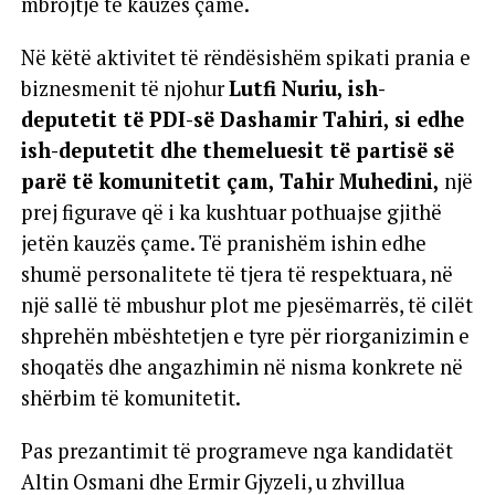
mbrojtje të kauzës çame.
Në këtë aktivitet të rëndësishëm spikati prania e
biznesmenit të njohur
Lutfi Nuriu, ish-
deputetit të PDI-së Dashamir Tahiri, si edhe
ish-deputetit dhe themeluesit të partisë së
parë të komunitetit çam, Tahir Muhedini,
një
prej figurave që i ka kushtuar pothuajse gjithë
jetën kauzës çame. Të pranishëm ishin edhe
shumë personalitete të tjera të respektuara, në
një sallë të mbushur plot me pjesëmarrës, të cilët
shprehën mbështetjen e tyre për riorganizimin e
shoqatës dhe angazhimin në nisma konkrete në
shërbim të komunitetit.
Pas prezantimit të programeve nga kandidatët
Altin Osmani dhe Ermir Gjyzeli, u zhvillua