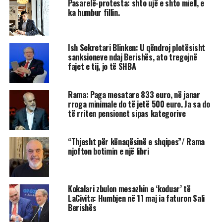
Pasarelë-protesta: shto ujë e shto miell, e
ka humbur fillin.
Ish Sekretari Blinken: U qëndroj plotësisht
sanksioneve ndaj Berishës, ato tregojnë
fajet e tij, jo të SHBA
Rama: Paga mesatare 833 euro, në janar
rroga minimale do të jetë 500 euro. Ja sa do
të rriten pensionet sipas kategorive
“Thjesht për kënaqësinë e shqipes”/ Rama
njofton botimin e një libri
Kokalari zbulon mesazhin e ‘koduar’ të
LaCivita: Humbjen në 11 maj ia faturon Sali
Berishës