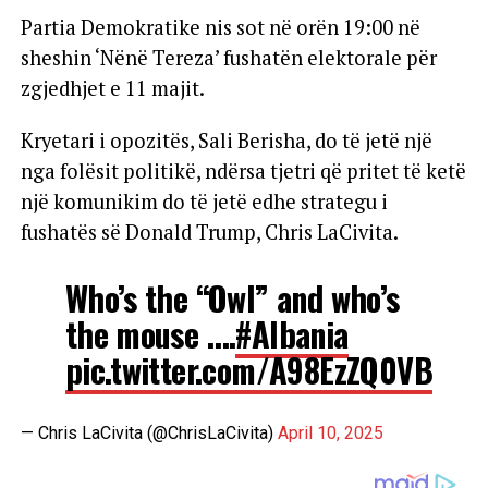
Partia Demokratike nis sot në orën 19:00 në
sheshin ‘Nënë Tereza’ fushatën elektorale për
zgjedhjet e 11 majit.
Kryetari i opozitës, Sali Berisha, do të jetë një
nga folësit politikë, ndërsa tjetri që pritet të ketë
një komunikim do të jetë edhe strategu i
fushatës së Donald Trump, Chris LaCivita.
Who’s the “Owl” and who’s
the mouse ….
#Albania
pic.twitter.com/A98EzZQ0VB
— Chris LaCivita (@ChrisLaCivita)
April 10, 2025