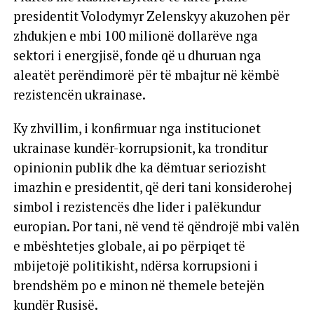
presidentit Volodymyr Zelenskyy akuzohen për
zhdukjen e mbi 100 milionë dollarëve nga
sektori i energjisë, fonde që u dhuruan nga
aleatët perëndimorë për të mbajtur në këmbë
rezistencën ukrainase.
Ky zhvillim, i konfirmuar nga institucionet
ukrainase kundër-korrupsionit, ka tronditur
opinionin publik dhe ka dëmtuar seriozisht
imazhin e presidentit, që deri tani konsiderohej
simbol i rezistencës dhe lider i palëkundur
europian. Por tani, në vend të qëndrojë mbi valën
e mbështetjes globale, ai po përpiqet të
mbijetojë politikisht, ndërsa korrupsioni i
brendshëm po e minon në themele betejën
kundër Rusisë.