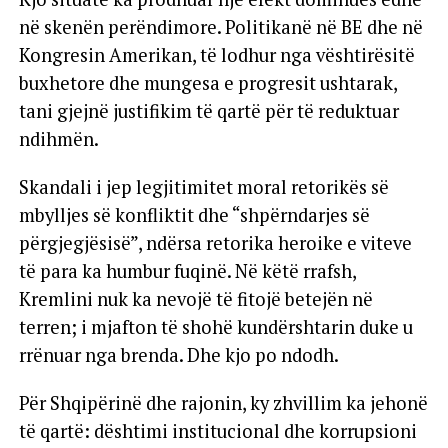
në skenën perëndimore. Politikanë në BE dhe në
Kongresin Amerikan, të lodhur nga vështirësitë
buxhetore dhe mungesa e progresit ushtarak,
tani gjejnë justifikim të qartë për të reduktuar
ndihmën.
Skandali i jep legjitimitet moral retorikës së
mbylljes së konfliktit dhe “shpërndarjes së
përgjegjësisë”, ndërsa retorika heroike e viteve
të para ka humbur fuqinë. Në këtë rrafsh,
Kremlini nuk ka nevojë të fitojë betejën në
terren; i mjafton të shohë kundërshtarin duke u
rrënuar nga brenda. Dhe kjo po ndodh.
Për Shqipërinë dhe rajonin, ky zhvillim ka jehonë
të qartë: dështimi institucional dhe korrupsioni