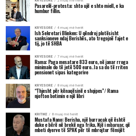
KRYESORE
2 muaj më herët
Pasarelë-protesta: shto ujë e shto miell, e ka
humbur fillin.
KRYESORE
4 muaj më herët
Ish Sekretari Blinken: U qëndroj plotësisht
sanksioneve ndaj Berishës, ato tregojnë fajet e
tij, jo të SHBA
KRYESORE
7 muaj më herët
Rama: Paga mesatare 833 euro, në janar rroga
minimale do të jetë 500 euro. Ja sa do të rriten
pensionet sipas kategorive
KRYESORE
8 muaj më herët
“Thjesht për kënaqësinë e shqipes”/ Rama
njofton botimin e një libri
KRITIKE
8 muaj më herët
Mustafa Nano: Berisha, një burracak që është
duke e bërë në brekë nga frika. Një i mbaruar, që
mbeti dyerve të SPAK për të mbrojtur fëmijët