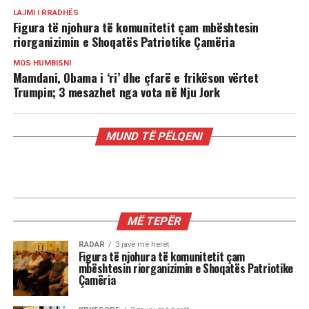
LAJMI I RRADHËS
Figura të njohura të komunitetit çam mbështesin
riorganizimin e Shoqatës Patriotike Çamëria
MOS HUMBISNI
Mamdani, Obama i ‘ri’ dhe çfarë e frikëson vërtet
Trumpin; 3 mesazhet nga vota në Nju Jork
MUND TË PËLQENI
MË TEPËR
RADAR
3 javë më herët
Figura të njohura të komunitetit çam
mbështesin riorganizimin e Shoqatës Patriotike
Çamëria