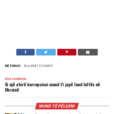
NË FOKUS:
LAJMET E FUNDIT
MOS HUMBISNI
Si një aferë korrupsioni mund t’i japë fund luftës në
Ukrainë
MUND TË PËLQENI