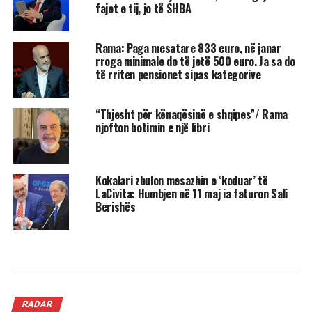
fajet e tij, jo të SHBA
Rama: Paga mesatare 833 euro, në janar
rroga minimale do të jetë 500 euro. Ja sa do
të rriten pensionet sipas kategorive
“Thjesht për kënaqësinë e shqipes”/ Rama
njofton botimin e një libri
Kokalari zbulon mesazhin e ‘koduar’ të
LaCivita: Humbjen në 11 maj ia faturon Sali
Berishës
RADAR