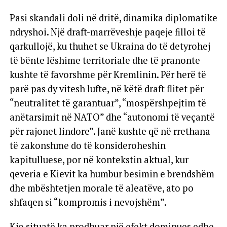
Pasi skandali doli në dritë, dinamika diplomatike
ndryshoi. Një draft-marrëveshje paqeje filloi të
qarkullojë, ku thuhet se Ukraina do të detyrohej
të bënte lëshime territoriale dhe të pranonte
kushte të favorshme për Kremlinin. Për herë të
parë pas dy vitesh lufte, në këtë draft flitet për
“neutralitet të garantuar”, “mospërshpejtim të
anëtarsimit në NATO” dhe “autonomi të veçantë
për rajonet lindore”. Janë kushte që në rrethana
të zakonshme do të konsideroheshin
kapitulluese, por në kontekstin aktual, kur
qeveria e Kievit ka humbur besimin e brendshëm
dhe mbështetjen morale të aleatëve, ato po
shfaqen si “kompromis i nevojshëm”.
Kjo situatë ka prodhuar një efekt dominues edhe