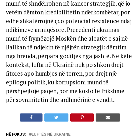
mund të shndërrohen në kancer strategjik, që jo
vetëm dëmton kredibilitetin ndërkombëtar, por
edhe shkatërrojnë çdo potencial rezistence ndaj
ndikimeve armiqësore. Precedenti ukrainas
mund të frymëzojë Moskën dhe aleatët e saj në
Ballkan të ndjekin të njëjtën strategji: dëmtim
nga brenda, përpara goditjes nga jashtë. Në këtë
kontekst, lufta në Ukrainë nuk po shkon drejt
fitores apo humbjes në terren, por drejt një
epilogu politik, ku korrupsioni mund të
përshpejtojë paqen, por me kosto të frikshme
për sovranitetin dhe ardhmërinë e vendit.
NË FOKUS:
LUFTËS NË UKRAINË