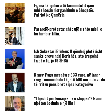
Figura të njohura të komunitetit çam
mbështesin riorganizimin e Shoqatës
Patriotike Çamëria
Pasarelë-protesta: shto ujë e shto miell, e
ka humbur fillin.
Ish Sekretari Blinken: U qëndroj plotësisht
sanksioneve ndaj Berishës, ato tregojnë
fajet e tij, jo të SHBA
Rama: Paga mesatare 833 euro, në janar
rroga minimale do të jetë 500 euro. Ja sa do
të rriten pensionet sipas kategorive
“Thjesht për kënaqësinë e shqipes”/ Rama
njofton botimin e një libri