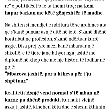
re” e politikës. Po le ta themi troç:
na keni
hapur barkun me këtë gënjeshtër të madhe.
Na shiten si mendjet e ndritura të së ardhmes ata
që s’kanë punuar asnjë ditë në jetë. S’kanë dhënë
kontribut në profesion, s’kanë ndërtuar kurrë
asgjë. Disa prej tyre mezi kanë mbaruar një
shkollë, e të tjerë janë kthyer nga jashtë me
diplomë në xhep dhe me një histori të lodhur në
gojë:
“Mbarova jashtë, por u ktheva për t’ju
shpëtuar.”
Realiteti?
Asnjë vend normal s’të mban në
kurriz pa dhënë produkt.
Kur nuk i vlejnë
askujt jashtë, kthehen këtu dhe e shesin kthimin