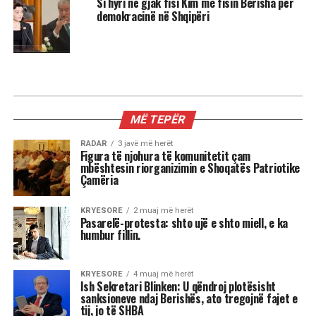
Si hyri në gjak fisi Kim me fisin Berisha për
demokracinë në Shqipëri
KRYESORE
Ish Sekretari Blinken: U qëndroj
plotësisht sanksioneve ndaj
Berishës, ato tregojnë fajet e tij, jo
të SHBA