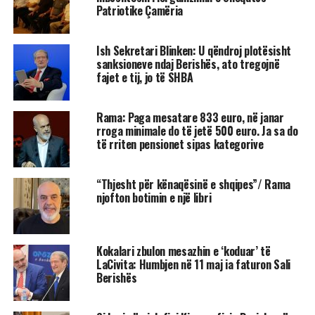
Patriotike Çamëria
Ish Sekretari Blinken: U qëndroj plotësisht
sanksioneve ndaj Berishës, ato tregojnë
fajet e tij, jo të SHBA
Rama: Paga mesatare 833 euro, në janar
rroga minimale do të jetë 500 euro. Ja sa do
të rriten pensionet sipas kategorive
“Thjesht për kënaqësinë e shqipes”/ Rama
njofton botimin e një libri
Kokalari zbulon mesazhin e ‘koduar’ të
LaCivita: Humbjen në 11 maj ia faturon Sali
Berishës