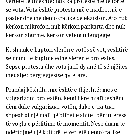
vërtetë të thjeshtë: nuk ka protestë më të fortë
se vota. Vota është protesta më e madhe, më e
pastër dhe më demokratike që ekziston. Ajo nuk
kërkon mikrofon, nuk kërkon pankarta dhe nuk
kërkon zhurmë. Kërkon vetëm ndërgjegje.
Kush nuk e kupton vlerën e votës së vet, vështirë
se mund të kuptojë edhe vlerën e protestës.
Sepse protesta dhe vota janë dy anë të së njëjtës
medalje: përgjegjësisë qytetare.
Prandaj këshilla ime është e thjeshtë: mos e
vulgarizoni protestën. Kemi bërë mjaftueshëm
dëm duke vulgarizuar votën, duke e trajtuar
shpesh si një mall që blihet e shitet për interesa
të vogla e përfitime të momentit. Nëse duam të
ndërtojmë një kulturë të vërtetë demokratike,