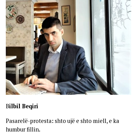
B
ilbil Beqiri
Pasarelë-protesta: shto ujë e shto miell, e ka
humbur fillin.