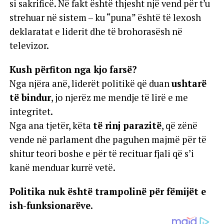
si sakrificë. Në fakt është thjesht një vend për t’u
strehuar në sistem – ku “puna” është të lexosh
deklaratat e liderit dhe të brohorasësh në
televizor.
Kush përfiton nga kjo farsë?
Nga njëra anë, liderët politikë që duan
ushtarë
të bindur
, jo njerëz me mendje të lirë e me
integritet.
Nga ana tjetër, këta
të rinj parazitë
, që zënë
vende në parlament dhe paguhen majmë për të
shitur teori boshe e për të recituar fjali që s’i
kanë menduar kurrë vetë.
Politika nuk është trampolinë për fëmijët e
ish-funksionarëve.