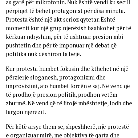
as garë për mikrofonin. Nuk është vendi ku secili
përpiqet të bëhet protagonist për disa minuta.
Protesta është një akt serioz qytetar. Është
momenti kur një grup njerëzish bashkohet për të
kërkuar ndryshim, për të ushtruar presion mbi
pushtetin dhe për të imponuar një debat që
politika nuk dëshiron ta bëjë.
Kur protesta humbet fokusin dhe kthehet në një
përzierje sloganesh, protagonizmi dhe
improvizimi, ajo humbet forcën e saj. Në vend që
të prodhojë presion politik, prodhon vetëm
zhurmë. Në vend që të fitojë mbështetje, lodh dhe
largon njerëzit.
Për këtë arsye them se, shpeshherë, një protestë
e organizuar mirë, me objektiva të qarta dhe