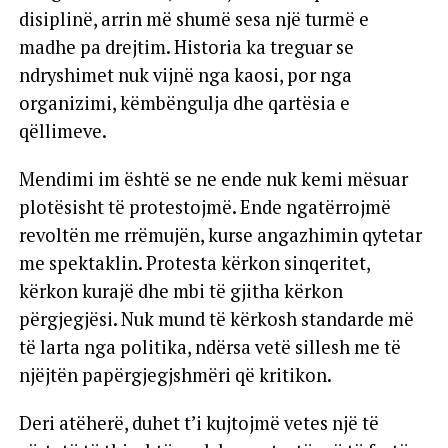
disiplinë, arrin më shumë sesa një turmë e
madhe pa drejtim. Historia ka treguar se
ndryshimet nuk vijnë nga kaosi, por nga
organizimi, këmbëngulja dhe qartësia e
qëllimeve.
Mendimi im është se ne ende nuk kemi mësuar
plotësisht të protestojmë. Ende ngatërrojmë
revoltën me rrëmujën, kurse angazhimin qytetar
me spektaklin. Protesta kërkon sinqeritet,
kërkon kurajë dhe mbi të gjitha kërkon
përgjegjësi. Nuk mund të kërkosh standarde më
të larta nga politika, ndërsa vetë sillesh me të
njëjtën papërgjegjshmëri që kritikon.
Deri atëherë, duhet t’i kujtojmë vetes një të