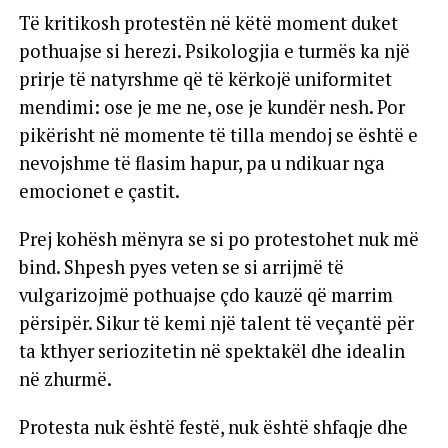
Të kritikosh protestën në këtë moment duket
pothuajse si herezi. Psikologjia e turmës ka një
prirje të natyrshme që të kërkojë uniformitet
mendimi: ose je me ne, ose je kundër nesh. Por
pikërisht në momente të tilla mendoj se është e
nevojshme të flasim hapur, pa u ndikuar nga
emocionet e çastit.
Prej kohësh mënyra se si po protestohet nuk më
bind. Shpesh pyes veten se si arrijmë të
vulgarizojmë pothuajse çdo kauzë që marrim
përsipër. Sikur të kemi një talent të veçantë për
ta kthyer seriozitetin në spektakël dhe idealin
në zhurmë.
Protesta nuk është festë, nuk është shfaqje dhe