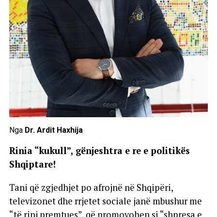
Nga
Dr. Ardit Haxhija
Rinia “kukull”, gënjeshtra e re e politikës
Shqiptare!
Tani që zgjedhjet po afrojnë në Shqipëri,
televizonet dhe rrjetet sociale janë mbushur me
“të rinj premtues”, që promovohen si “shpresa e