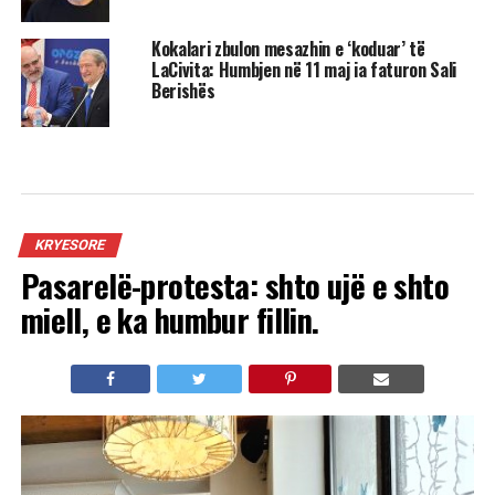
Kokalari zbulon mesazhin e ‘koduar’ të
LaCivita: Humbjen në 11 maj ia faturon Sali
Berishës
KRYESORE
Pasarelë-protesta: shto ujë e shto
miell, e ka humbur fillin.