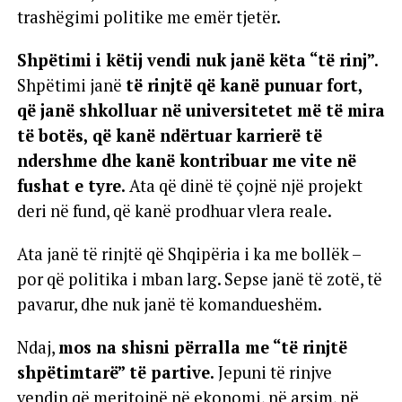
trashëgimi politike me emër tjetër.
Shpëtimi i këtij vendi nuk janë këta “të rinj”.
Shpëtimi janë
të rinjtë që kanë punuar fort,
që janë shkolluar në universitetet më të mira
të botës, që kanë ndërtuar karrierë të
ndershme dhe kanë kontribuar me vite në
fushat e tyre.
Ata që dinë të çojnë një projekt
deri në fund, që kanë prodhuar vlera reale.
Ata janë të rinjtë që Shqipëria i ka me bollëk –
por që politika i mban larg. Sepse janë të zotë, të
pavarur, dhe nuk janë të komandueshëm.
Ndaj,
mos na shisni përralla me “të rinjtë
shpëtimtarë” të partive.
Jepuni të rinjve
vendin që meritojnë në ekonomi, në arsim, në