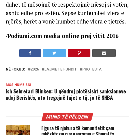
duhet të mësojmë të respektojmë njësoj si votën,
ashtu edhe protestën. Sepse kur humbet vlera e
njërës, herët a vonë humbet edhe vlera e tjetrës.
/
Podiumi.com media online prej vitit 2016
NË FOKUS:
2026
LAJMET E FUNDIT
PROTESTA
MOS HUMBISNI
Ish Sekretari Blinken: U qëndroj plotësisht sanksioneve
ndaj Berishës, ato tregojnë fajet e tij, jo të SHBA
MUND TË PËLQENI
Figura të njohura të komunitetit çam
mbështesin riorganizimin e Shoqatës