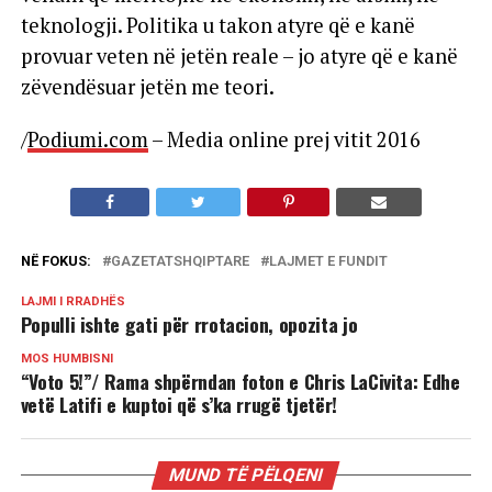
teknologji. Politika u takon atyre që e kanë
provuar veten në jetën reale – jo atyre që e kanë
zëvendësuar jetën me teori.
/
Podiumi.com
– Media online prej vitit 2016
NË FOKUS:
GAZETATSHQIPTARE
LAJMET E FUNDIT
LAJMI I RRADHËS
Populli ishte gati për rrotacion, opozita jo
MOS HUMBISNI
“Voto 5!”/ Rama shpërndan foton e Chris LaCivita: Edhe
vetë Latifi e kuptoi që s’ka rrugë tjetër!
MUND TË PËLQENI