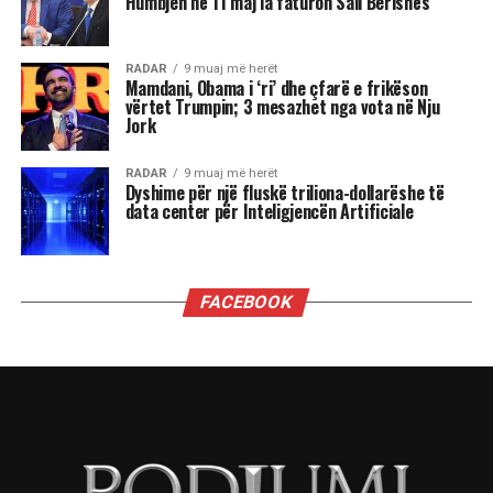
të shquar” gjatë një vizite në Shqipëri, i drejtoi
këtë pyetje:
“Dua të di sa i “shquar” duhet të jem që dyert e
Zyrës Ovale të hapen në rast se bëhem
kryeministër i Shqipërisë kur në Shtëpinë e
Bardhë rikthehet fraksioni mafioz i George Soros
i së majtës së sotme shumë shumë shumë
malinje?”
”Ju thatë që mund të zgjedh përgjigjen që dua t’i
përgjigjem. Shikoni, para së gjithash më vjen
shumë, shumë keq për atë që keni kaluar
personalisht. Askush nuk duhet të kalojë nëpër
atë që përshkruat. Por, unë qëndroj plotësisht pas
sanksioneve të vendosura ndaj z. Berisha. Nuk