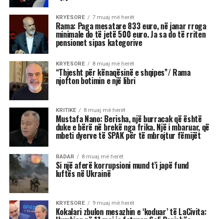
Ish-Sekretari amerikan i Shtetit, Antony Blinken
është pyetur gjatë një bashkëbisedimi “Harvard
Institute of Politics”, për shpalljen “non grata” të
Sali Berisha nga DASH.
Blinken thotë se qëndron plotësisht pas
sanksioneve të vendosura nga Departamenti
Amerikan i Shtetit ndaj Berishës, duke nënvizuar
se nuk ka asnjë dyshim apo hezitim për këtë
vendim.
Pyetja u drejtua nga shtetasi shqiptar Fatjon
Semanjaku, i cili duke rikujtuar vendimin e
administratës së mëparshme amerikane për
shpalljen “non grata” të Berishës, dhe faktin që
Blinken e cilësoi kryeministrin Edi Rama “lider