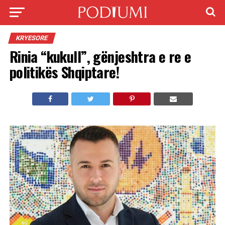
KRYESORE
Rinia “kukull”, gënjeshtra e re e
politikës Shqiptare!