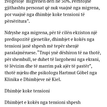
zvogëlojë migrenën deri në 50%. Përfitojnë
gjithashtu personat që nuk vuajnë nga migrena,
por vuajnë nga dhimbje koke tensioni të
përsëritura”.
Ndryshe nga migrena, për të cilën ekziston një
predispozitë gjenetike, dhimbjet e kokës nga
tensioni janë shpesh më tepër shenjë
paralajmëruese. “Trupi ynë dëshiron të na thotë,
për shembull, se duhet të largohemi nga ekrani,
të lëvizim dhe të marrim pak ajër të pastër”,
thotë mjeku dhe psikologu Hartmut Göbel nga
Klinika e Dhimbjeve në Kiel.
Dhimbje koke tensioni
Dhimbjet e kokës nga tensioni shpesh