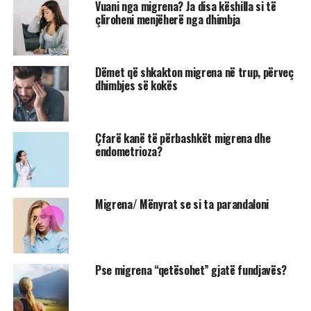
Vuani nga migrena? Ja disa këshilla si të
çliroheni menjëherë nga dhimbja
Dëmet që shkakton migrena në trup, përveç
dhimbjes së kokës
Çfarë kanë të përbashkët migrena dhe
endometrioza?
Migrena/ Mënyrat se si ta parandaloni
Pse migrena “qetësohet” gjatë fundjavës?