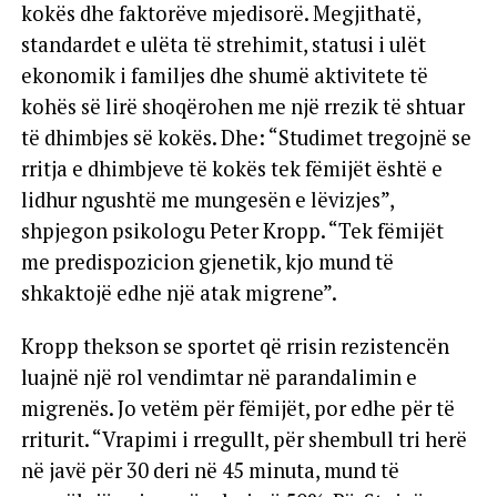
kokës dhe faktorëve mjedisorë. Megjithatë,
standardet e ulëta të strehimit, statusi i ulët
ekonomik i familjes dhe shumë aktivitete të
kohës së lirë shoqërohen me një rrezik të shtuar
të dhimbjes së kokës. Dhe: “Studimet tregojnë se
rritja e dhimbjeve të kokës tek fëmijët është e
lidhur ngushtë me mungesën e lëvizjes”,
shpjegon psikologu Peter Kropp. “Tek fëmijët
me predispozicion gjenetik, kjo mund të
shkaktojë edhe një atak migrene”.
Kropp thekson se sportet që rrisin rezistencën
luajnë një rol vendimtar në parandalimin e
migrenës. Jo vetëm për fëmijët, por edhe për të
rriturit. “Vrapimi i rregullt, për shembull tri herë
në javë për 30 deri në 45 minuta, mund të