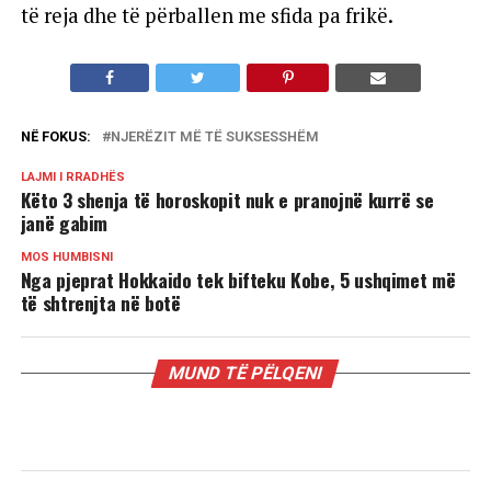
të reja dhe të përballen me sfida pa frikë.
NË FOKUS:
NJERËZIT MË TË SUKSESSHËM
LAJMI I RRADHËS
Këto 3 shenja të horoskopit nuk e pranojnë kurrë se
janë gabim
MOS HUMBISNI
Nga pjeprat Hokkaido tek bifteku Kobe, 5 ushqimet më
të shtrenjta në botë
MUND TË PËLQENI