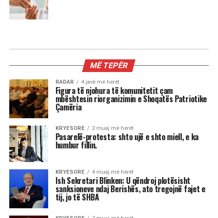
MIX
Kur dita barazohet me natën, Meri
Shehu zbulon se çfarë sjell kjo javë
për çdo shenjë
Stina e vjeshtës ka nisur me një energji kozmike