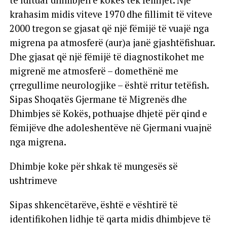
krahasim midis viteve 1970 dhe fillimit të viteve
2000 tregon se gjasat që një fëmijë të vuajë nga
migrena pa atmosferë (aur)a janë gjashtëfishuar.
Dhe gjasat që një fëmijë të diagnostikohet me
migrenë me atmosferë – domethënë me
çrregullime neurologjike – është rritur tetëfish.
Sipas Shoqatës Gjermane të Migrenës dhe
Dhimbjes së Kokës, pothuajse dhjetë për qind e
fëmijëve dhe adoleshentëve në Gjermani vuajnë
nga migrena.
Dhimbje koke për shkak të mungesës së
ushtrimeve
Sipas shkencëtarëve, është e vështirë të
identifikohen lidhje të qarta midis dhimbjeve të