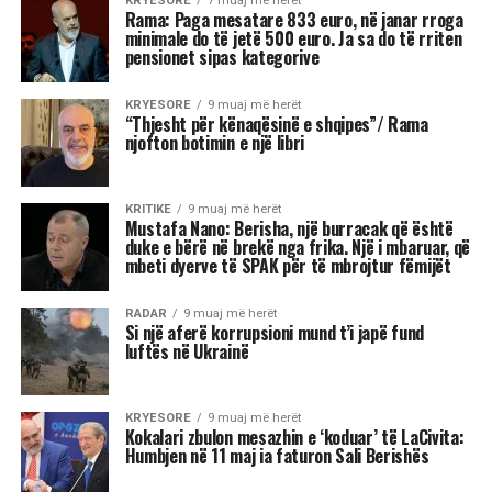
të jashtëzakonshme dhe këtë javë yjet nuk
premtojnë qetësi! Në studion e “Rudina” në Tv
Klan, astrologia Meri Shehu bëri parashikimin
për 12 shenjat e horoskopit, duke e quajtur këtë
periudhë një “pikë kthese” në shumë aspekte të
jetës. Me Diellin që ka hyrë në shenjën e
Peshores dhe Marsin që po futet në Akrep,
universi na fton të kërkojmë ekuilibër, të
rigjejmë veten dhe të marrim vendime që do të
na ndikojnë për muaj me radhë.
“Është ekuinoksi i vjeshtës, dita barazohet me
natën dhe na fton në reflektim”, tha Shehu, duke
nënvizuar se kjo javë do të shënohet nga
tensione, lëvizje të papritura, dinamizëm në
marrëdhënie dhe sfida ekonomike. Për disa