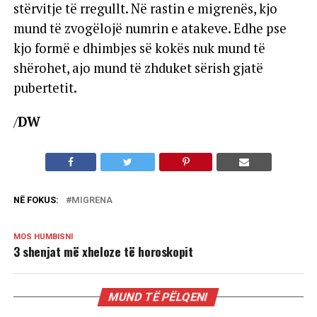
stërvitje të rregullt. Në rastin e migrenës, kjo
mund të zvogëlojë numrin e atakeve. Edhe pse
kjo formë e dhimbjes së kokës nuk mund të
shërohet, ajo mund të zhduket sërish gjatë
pubertetit.
/
DW
NË FOKUS:
MIGRENA
MOS HUMBISNI
3 shenjat më xheloze të horoskopit
MUND TË PËLQENI