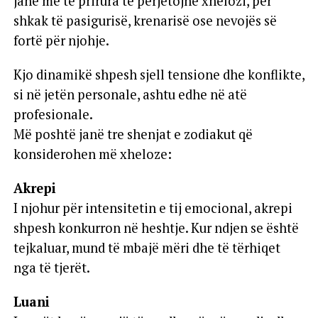
janë më të prirura të përjetojnë xhelozi, për
shkak të pasigurisë, krenarisë ose nevojës së
fortë për njohje.
Kjo dinamikë shpesh sjell tensione dhe konflikte,
si në jetën personale, ashtu edhe në atë
profesionale.
Më poshtë janë tre shenjat e zodiakut që
konsiderohen më xheloze:
Akrepi
I njohur për intensitetin e tij emocional, akrepi
shpesh konkurron në heshtje. Kur ndjen se është
tejkaluar, mund të mbajë mëri dhe të tërhiqet
nga të tjerët.
Luani