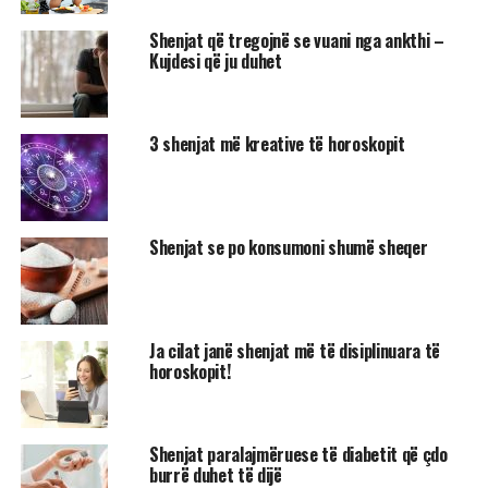
Shenjat që tregojnë se vuani nga ankthi –
Kujdesi që ju duhet
3 shenjat më kreative të horoskopit
Shenjat se po konsumoni shumë sheqer
Ja cilat janë shenjat më të disiplinuara të
horoskopit!
Shenjat paralajmëruese të diabetit që çdo
burrë duhet të dijë