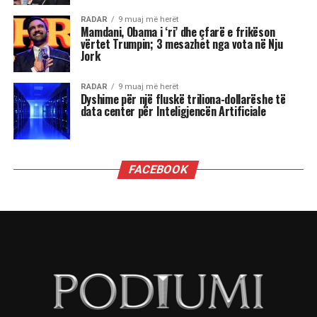
shenja, kjo është një javë premtuese që hap dyer
të reja, për të tjera, një moment i ndjeshëm ku
fati kërkon maturi dhe vetëpërmbajtje
Çdo shenjë do ta ndjejë këtë energji ndryshe nga
përplasjet emocionale të Dashit dhe pasiguritë e
Shigjetarit, te balancimi personal i Peshores dhe
fuqia komunikuese e Ujorit. Por një gjë është e
sigurt: qielli është në lëvizje dhe kush është i
gatshëm të dëgjojë mesazhet e tij, mund të dalë
më i fortë.
“Kemi një ditë të bukur. Është ekuinoksi i
vjeshtës. Dita barazohet me natën, dielli është
futur tashmë në Peshore. Dhe duke u futur Dielli
në Peshore kërkojmë një ekuilibrim sepse na
pret një dimër i gjatë përpara. E rëndësishme