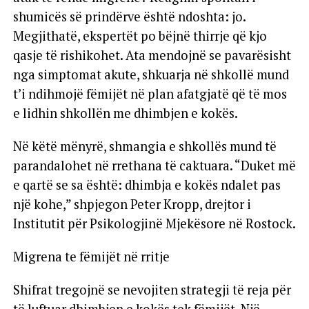
shumicës së prindërve është ndoshta: jo.
Megjithatë, ekspertët po bëjnë thirrje që kjo
qasje të rishikohet. Ata mendojnë se pavarësisht
nga simptomat akute, shkuarja në shkollë mund
t’i ndihmojë fëmijët në plan afatgjatë që të mos
e lidhin shkollën me dhimbjen e kokës.
Në këtë mënyrë, shmangia e shkollës mund të
parandalohet në rrethana të caktuara. “Duket më
e qartë se sa është: dhimbja e kokës ndalet pas
një kohe,” shpjegon Peter Kropp, drejtor i
Institutit për Psikologjinë Mjekësore në Rostock.
Migrena te fëmijët në rritje
Shifrat tregojnë se nevojiten strategji të reja për
të luftuar dhimbjen e kokës tek fëmijët. Një