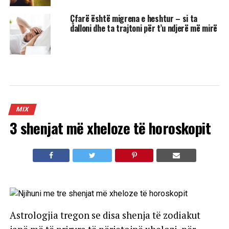
Çfarë është migrena e heshtur – si ta
dalloni dhe ta trajtoni për t’u ndjerë më mirë
MIX
3 shenjat më xheloze të horoskopit
Astrologjia tregon se disa shenja të zodiakut