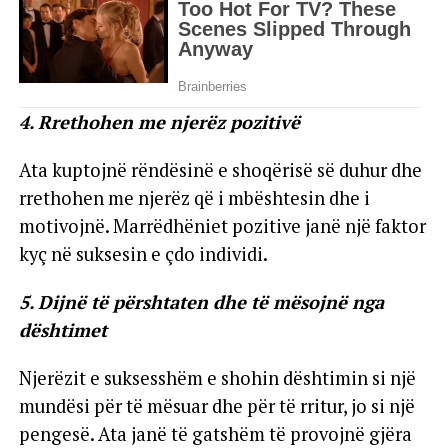
4. Rrethohen me njerëz pozitivë
Ata kuptojnë rëndësinë e shoqërisë së duhur dhe
rrethohen me njerëz që i mbështesin dhe i
motivojnë. Marrëdhëniet pozitive janë një faktor
kyç në suksesin e çdo individi.
5. Dijnë të përshtaten dhe të mësojnë nga
dështimet
Njerëzit e suksesshëm e shohin dështimin si një
mundësi për të mësuar dhe për të rritur, jo si një
pengesë. Ata janë të gatshëm të provojnë gjëra