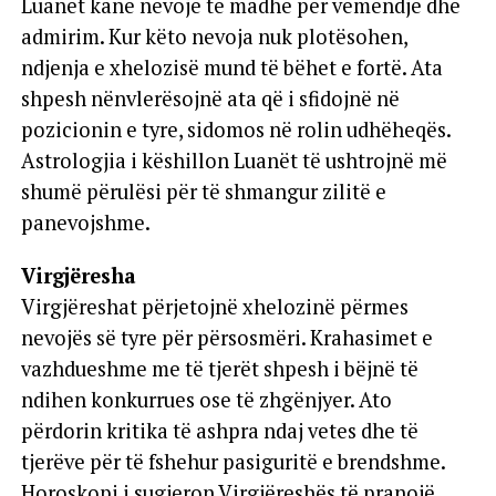
Luanët kanë nevojë të madhe për vëmendje dhe
admirim. Kur këto nevoja nuk plotësohen,
ndjenja e xhelozisë mund të bëhet e fortë. Ata
shpesh nënvlerësojnë ata që i sfidojnë në
pozicionin e tyre, sidomos në rolin udhëheqës.
Astrologjia i këshillon Luanët të ushtrojnë më
shumë përulësi për të shmangur zilitë e
panevojshme.
Virgjëresha
Virgjëreshat përjetojnë xhelozinë përmes
nevojës së tyre për përsosmëri. Krahasimet e
vazhdueshme me të tjerët shpesh i bëjnë të
ndihen konkurrues ose të zhgënjyer. Ato
përdorin kritika të ashpra ndaj vetes dhe të
tjerëve për të fshehur pasiguritë e brendshme.
Horoskopi i sugjeron Virgjëreshës të pranojë