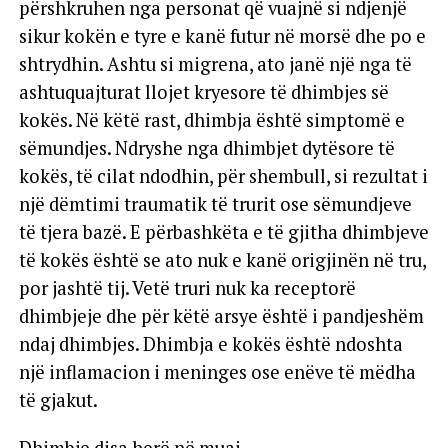
përshkruhen nga personat që vuajnë si ndjenjë
sikur kokën e tyre e kanë futur në morsë dhe po e
shtrydhin. Ashtu si migrena, ato janë një nga të
ashtuquajturat llojet kryesore të dhimbjes së
kokës. Në këtë rast, dhimbja është simptomë e
sëmundjes. Ndryshe nga dhimbjet dytësore të
kokës, të cilat ndodhin, për shembull, si rezultat i
një dëmtimi traumatik të trurit ose sëmundjeve
të tjera bazë. E përbashkëta e të gjitha dhimbjeve
të kokës është se ato nuk e kanë origjinën në tru,
por jashtë tij. Vetë truri nuk ka receptorë
dhimbjeje dhe për këtë arsye është i pandjeshëm
ndaj dhimbjes. Dhimbja e kokës është ndoshta
një inflamacion i meninges ose enëve të mëdha
të gjakut.
Dhimbje disa herë në muaj