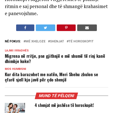
ritmin e saj personal dhe të shmangë krahasimet
e panevojshme.
NË FOKUS:
MË XHELOZE
SHENJAT
TË HOROSKOPIT
LAJMI I RRADHËS
Migrena në rritje, pse gjithnjë e më shumë të rinj kanë
dhimbje koke?
MOS HUMBISNI
Kur dita barazohet me natën, Meri Shehu zbulon se
çfarë sjell kjo javë për çdo shenjë
MUND TË PËLQENI
4 shenjat më joshëse të horoskopit!