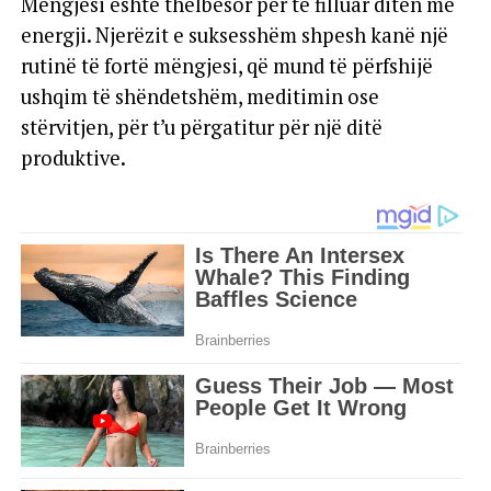
Mëngjesi është thelbësor për të filluar ditën me
energji. Njerëzit e suksesshëm shpesh kanë një
rutinë të fortë mëngjesi, që mund të përfshijë
ushqim të shëndetshëm, meditimin ose
stërvitjen, për t’u përgatitur për një ditë
produktive.