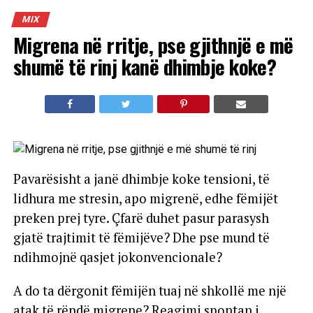
MIX
Migrena në rritje, pse gjithnjë e më
shumë të rinj kanë dhimbje koke?
Pavarësisht a janë dhimbje koke tensioni, të
lidhura me stresin, apo migrenë, edhe fëmijët
preken prej tyre. Çfarë duhet pasur parasysh
gjatë trajtimit të fëmijëve? Dhe pse mund të
ndihmojnë qasjet jokonvencionale?
A do ta dërgonit fëmijën tuaj në shkollë me një
atak të rëndë migrene? Reagimi spontan i