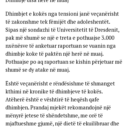
Dhimbjet e kokës nga tensioni janë veçanërisht
të zakonshme tek fëmijët dhe adoleshentët.
Sipas një sondazhi të Universitetit të Dresdenit,
pak më shumë se një e treta e pothuajse 3.000
nxënësve të anketuar raportuan se vuanin nga
dhimbje koke të paktën një herë në muaj.
Pothuajse po aq raportuan se kishin përjetuar më
shumë se dy atake në muaj.
Është veçanërisht e rëndësishme të shmanget
kthimi në kronike të dhimbjeve të kokës.
Atëherë është e vështirë të heqësh qafe
dhimbjen. Prandaj mjekët rekomandojnë një
mënyrë jetese të shëndetshme, me orë të
mjaftueshme gjumë, një dietë të ekuilibruar dhe