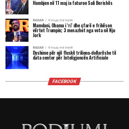
admirim. Kur këto nevoja nuk plotësohen,
ndjenja e xhelozisë mund të bëhet e fortë. Ata
shpesh nënvlerësojnë ata që i sfidojnë në
pozicionin e tyre, sidomos në rolin udhëheqës.
Astrologjia i këshillon Luanët të ushtrojnë më
shumë përulësi për të shmangur zilitë e
panevojshme.
Virgjëresha
Virgjëreshat përjetojnë xhelozinë përmes
nevojës së tyre për përsosmëri. Krahasimet e
vazhdueshme me të tjerët shpesh i bëjnë të
ndihen konkurrues ose të zhgënjyer. Ato
përdorin kritika të ashpra ndaj vetes dhe të
tjerëve për të fshehur pasiguritë e brendshme.
Horoskopi i sugjeron Virgjëreshës të pranojë