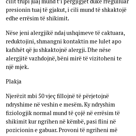
cilit trupi juaj mund t’i përgjigjet duke rregulluar
presionin tuaj të gjakut, i cili mund të shkaktojë
edhe errësim të shikimit.
Nëse jeni alergjikë ndaj ushqimeve të caktuara,
reduktojini, shmangni kontaktin me lulet apo
kafshët që ju shkaktojnë alergji. Dhe nëse
alergjitë vazhdojnë, bëni mirë të vizitoheni te
një mjek.
Plakja
Njerëzit mbi 50 vjeç fillojnë të përjetojnë
ndryshime në veshin e mesëm. Ky ndryshim
fiziologjik normal mund të çojë në errësim të
shikimit kur ngrihen në këmbë, pasi flini në
pozicionin e gabuar. Provoni të ngriheni më