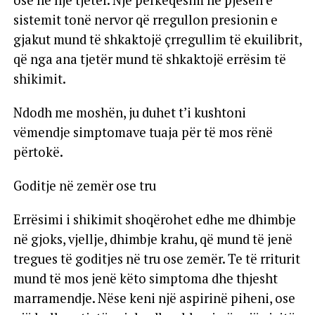
ose në një tjetër. Një përkeqësim në pjesën e
sistemit tonë nervor që rregullon presionin e
gjakut mund të shkaktojë çrregullim të ekuilibrit,
që nga ana tjetër mund të shkaktojë errësim të
shikimit.
Ndodh me moshën, ju duhet t’i kushtoni
vëmendje simptomave tuaja për të mos rënë
përtokë.
Goditje në zemër ose tru
Errësimi i shikimit shoqërohet edhe me dhimbje
në gjoks, vjellje, dhimbje krahu, që mund të jenë
tregues të goditjes në tru ose zemër. Te të rriturit
mund të mos jenë këto simptoma dhe thjesht
marramendje. Nëse keni një aspirinë piheni, ose