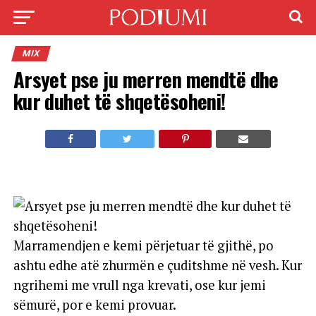
MIX
Arsyet pse ju merren mendtë dhe
kur duhet të shqetësoheni!
Marramendjen e kemi përjetuar të gjithë, po
ashtu edhe atë zhurmën e çuditshme në vesh. Kur
ngrihemi me vrull nga krevati, ose kur jemi
sëmurë, por e kemi provuar.