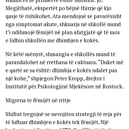
shumicës së prindërve është ndoshta: jo.
Megjithatë, ekspertët po bëjnë thirrje që kjo
qasje të rishikohet. Ata mendojnë se pavarësisht
nga simptomat akute, shkuarja në shkollë mund
t’i ndihmojë fëmijët në plan afatgjatë që të mos
e lidhin shkollën me dhimbjen e kokës.
Në këtë mënyrë, shmangia e shkollës mund të
parandalohet në rrethana të caktuara. “Duket më
e qartë se sa është: dhimbja e kokës ndalet pas
një kohe,” shpjegon Peter Kropp, drejtor i
Institutit për Psikologjinë Mjekësore në Rostock.
Migrena te fëmijët në rritje
Shifrat tregojnë se nevojiten strategji të reja për
të luftuar dhimbjen e kokës tek fëmijët. Një