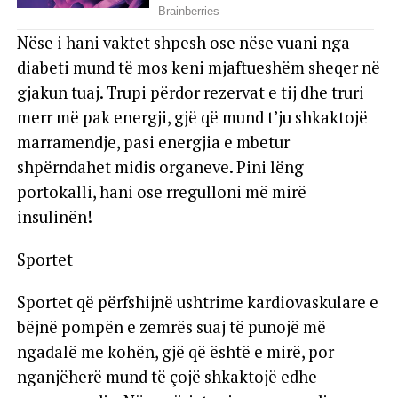
Nëse i hani vaktet shpesh ose nëse vuani nga
diabeti mund të mos keni mjaftueshëm sheqer në
gjakun tuaj. Trupi përdor rezervat e tij dhe truri
merr më pak energji, gjë që mund t’ju shkaktojë
marramendje, pasi energjia e mbetur
shpërndahet midis organeve. Pini lëng
portokalli, hani ose rregulloni më mirë
insulinën!
Sportet
Sportet që përfshijnë ushtrime kardiovaskulare e
bëjnë pompën e zemrës suaj të punojë më
ngadalë me kohën, gjë që është e mirë, por
nganjëherë mund të çojë shkaktojë edhe