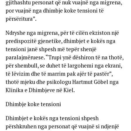
gjithashtu personat që nuk vuajnë nga migrena,
por vuajnë nga dhimbje koke tensioni të
përsëritura”.
Ndryshe nga migrena, për të cilën ekziston një
predispozitë gjenetike, dhimbjet e kokës nga
tensioni janë shpesh më tepër shenjë
paralajmëruese. “Trupi ynë dëshiron të na thotë,
për shembull, se duhet të largohemi nga ekrani,
të lëvizim dhe të marrim pak ajër të pastër”,
thotë mjeku dhe psikologu Hartmut Göbel nga
Klinika e Dhimbjeve në Kiel.
Dhimbje koke tensioni
Dhimbjet e kokës nga tensioni shpesh
përshkruhen nga personat që vuajnë si ndjenjë