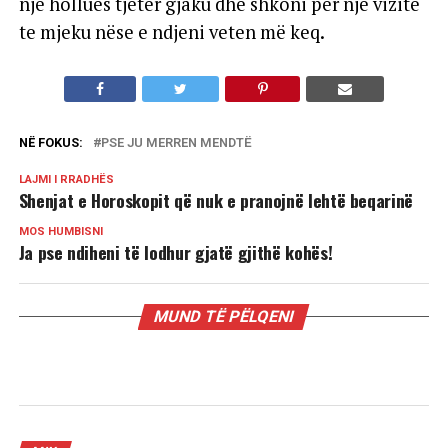
një hollues tjetër gjaku dhe shkoni për një vizitë
te mjeku nëse e ndjeni veten më keq.
NË FOKUS:
PSE JU MERREN MENDTË
LAJMI I RRADHËS
Shenjat e Horoskopit që nuk e pranojnë lehtë beqarinë
MOS HUMBISNI
Ja pse ndiheni të lodhur gjatë gjithë kohës!
MUND TË PËLQENI