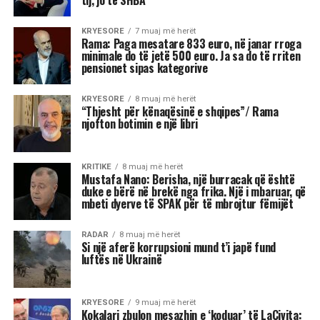
shkak të pasigurisë, krenarisë ose nevojës së
fortë për njohje.
Kjo dinamikë shpesh sjell tensione dhe konflikte,
si në jetën personale, ashtu edhe në atë
profesionale.
Më poshtë janë tre shenjat e zodiakut që
konsiderohen më xheloze:
Akrepi
I njohur për intensitetin e tij emocional, akrepi
shpesh konkurron në heshtje. Kur ndjen se është
tejkaluar, mund të mbajë mëri dhe të tërhiqet
nga të tjerët.
Luani
Luanët kanë nevojë të madhe për vëmendje dhe