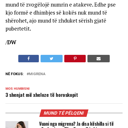
mund të zvogëlojë numrin e atakeve. Edhe pse
kjo formë e dhimbjes së kokës nuk mund të
shërohet, ajo mund të zhduket sërish gjatë
pubertetit.
/
DW
NË FOKUS:
MIGRENA
MOS HUMBISNI
3 shenjat më xheloze të horoskopit
MUND TË PËLQENI
Vuani nga migrena? Ja disa këshilla si të