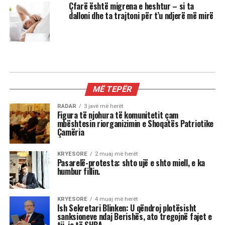
Çfarë është migrena e heshtur – si ta
dalloni dhe ta trajtoni për t’u ndjerë më mirë
MIX
3 shenjat më xheloze të horoskopit
Astrologjia tregon se disa shenja të zodiakut
janë më të prirura të përjetojnë xhelozi, për