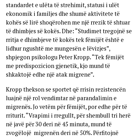
standardet e ulëta të strehimit, statusi i ulët
ekonomik i familjes dhe shumë aktivitete të
kohës së lirë shoqërohen me një rrezik të shtuar
të dhimbjes së kokës. Dhe: “Studimet tregojnë se
rritja e dhimbjeve të kokës tek fëmijët është e
lidhur ngushtë me mungesën e lëvizjes”,
shpjegon psikologu Peter Kropp. “Tek fëmijët
me predispozicion gjenetik, kjo mund të
shkaktojë edhe një atak migrene”.
Kropp thekson se sportet që rrisin rezistencën
luajnë një rol vendimtar në parandalimin e
migrenës. Jo vetëm për fëmijët, por edhe për të
rriturit. “Vrapimi i rregullt, për shembull tri herë
në javë për 30 deri në 45 minuta, mund të
zvogëlojë migrenën deri në 50%. Përfitojnë