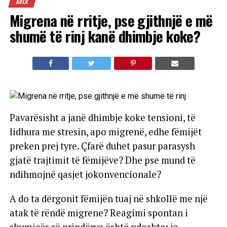
MIX
Migrena në rritje, pse gjithnjë e më
shumë të rinj kanë dhimbje koke?
Pavarësisht a janë dhimbje koke tensioni, të
lidhura me stresin, apo migrenë, edhe fëmijët
preken prej tyre. Çfarë duhet pasur parasysh
gjatë trajtimit të fëmijëve? Dhe pse mund të
ndihmojnë qasjet jokonvencionale?
A do ta dërgonit fëmijën tuaj në shkollë me një
atak të rëndë migrene? Reagimi spontan i