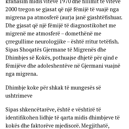
krahasim midis viteve 1970 dhe fillimit të viteve
2000 tregon se gjasat që një fëmijë të vuajë nga
migrena pa atmosferë (aur)a janë gjashtëfishuar.
Dhe gjasat që një fëmijë të diagnostikohet me
migrenë me atmosferë – domethënë me
çrregullime neurologjike – është rritur tetëfish.
Sipas Shoqatës Gjermane të Migrenës dhe
Dhimbjes së Kokës, pothuajse dhjetë për qind e
fëmijëve dhe adoleshentëve në Gjermani vuajnë
nga migrena.
Dhimbje koke për shkak të mungesës së
ushtrimeve
Sipas shkencëtarëve, është e vështirë të
identifikohen lidhje të qarta midis dhimbjeve të
kokës dhe faktorëve mjedisorë. Megjithatë,