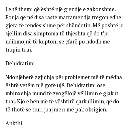
Le të themi që është një gjendje e zakonshme.
Por ja që në disa raste marramendja tregon edhe
gjëra të rëndësishme për shëndetin. Më poshtë ju
sjellim disa simptoma të thjeshta që do t’ju
ndihmojnë të kuptoni se çfarë po ndodh me
trupin tuaj.
Dehidratimi
Ndonjëherë zgjidhja për problemet më të mëdha
është vetëm një gotë ujë. Dehidratimi ose
mbinxehja mund të zvogëlojë vëllimin e gjakut
tuaj. Kjo e bën më të vështirë qarkullimin, që do
të thotë se truri juaj merr më pak oksigjen.
Ankthi