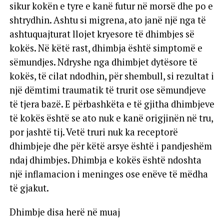
sikur kokën e tyre e kanë futur në morsë dhe po e
shtrydhin. Ashtu si migrena, ato janë një nga të
ashtuquajturat llojet kryesore të dhimbjes së
kokës. Në këtë rast, dhimbja është simptomë e
sëmundjes. Ndryshe nga dhimbjet dytësore të
kokës, të cilat ndodhin, për shembull, si rezultat i
një dëmtimi traumatik të trurit ose sëmundjeve
të tjera bazë. E përbashkëta e të gjitha dhimbjeve
të kokës është se ato nuk e kanë origjinën në tru,
por jashtë tij. Vetë truri nuk ka receptorë
dhimbjeje dhe për këtë arsye është i pandjeshëm
ndaj dhimbjes. Dhimbja e kokës është ndoshta
një inflamacion i meninges ose enëve të mëdha
të gjakut.
Dhimbje disa herë në muaj