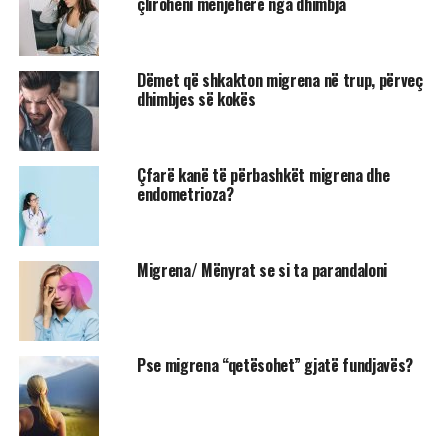
çliroheni menjëherë nga dhimbja
Dëmet që shkakton migrena në trup, përveç
dhimbjes së kokës
Çfarë kanë të përbashkët migrena dhe
endometrioza?
Migrena/ Mënyrat se si ta parandaloni
Pse migrena “qetësohet” gjatë fundjavës?