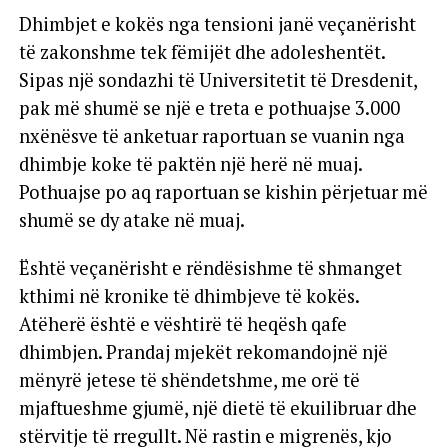
Dhimbjet e kokës nga tensioni janë veçanërisht
të zakonshme tek fëmijët dhe adoleshentët.
Sipas një sondazhi të Universitetit të Dresdenit,
pak më shumë se një e treta e pothuajse 3.000
nxënësve të anketuar raportuan se vuanin nga
dhimbje koke të paktën një herë në muaj.
Pothuajse po aq raportuan se kishin përjetuar më
shumë se dy atake në muaj.
Është veçanërisht e rëndësishme të shmanget
kthimi në kronike të dhimbjeve të kokës.
Atëherë është e vështirë të heqësh qafe
dhimbjen. Prandaj mjekët rekomandojnë një
mënyrë jetese të shëndetshme, me orë të
mjaftueshme gjumë, një dietë të ekuilibruar dhe
stërvitje të rregullt. Në rastin e migrenës, kjo