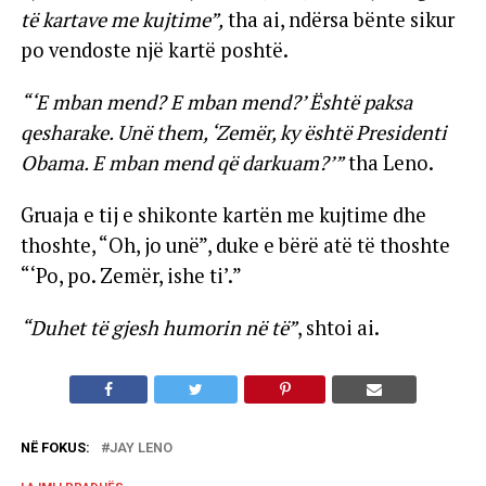
të kartave me kujtime”,
tha ai, ndërsa bënte sikur
po vendoste një kartë poshtë.
“‘E mban mend? E mban mend?’ Është paksa
qesharake. Unë them, ‘Zemër, ky është Presidenti
Obama. E mban mend që darkuam?’”
tha Leno.
Gruaja e tij e shikonte kartën me kujtime dhe
thoshte, “Oh, jo unë”, duke e bërë atë të thoshte
“‘Po, po. Zemër, ishe ti’.”
“Duhet të gjesh humorin në të”
, shtoi ai.
NË FOKUS:
JAY LENO