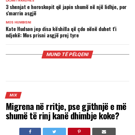
LAJMI I RRADHËS
3 shenjat e horoskopit që japin shumë në një lidhje, por
s’marrin asgjë
MOS HUMBISNI
Kate Hudson jep disa këshilla që çdo nënë duhet t’i
ndjekë: Mos prisni asgjë prej tyre
MUND TË PËLQENI
MIX
Migrena në rritje, pse gjithnjë e më
shumë të rinj kanë dhimbje koke?