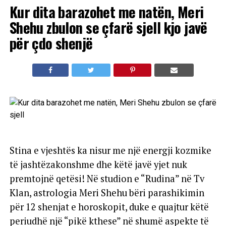
Kur dita barazohet me natën, Meri
Shehu zbulon se çfarë sjell kjo javë
për çdo shenjë
Stina e vjeshtës ka nisur me një energji kozmike
të jashtëzakonshme dhe këtë javë yjet nuk
premtojnë qetësi! Në studion e “Rudina” në Tv
Klan, astrologia Meri Shehu bëri parashikimin
për 12 shenjat e horoskopit, duke e quajtur këtë
periudhë një “pikë kthese” në shumë aspekte të