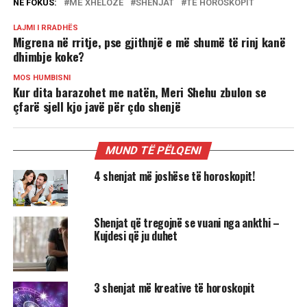
NË FOKUS:
MË XHELOZE
SHENJAT
TË HOROSKOPIT
LAJMI I RRADHËS
Migrena në rritje, pse gjithnjë e më shumë të rinj kanë
dhimbje koke?
MOS HUMBISNI
Kur dita barazohet me natën, Meri Shehu zbulon se
çfarë sjell kjo javë për çdo shenjë
MUND TË PËLQENI
4 shenjat më joshëse të horoskopit!
Shenjat që tregojnë se vuani nga ankthi –
Kujdesi që ju duhet
3 shenjat më kreative të horoskopit