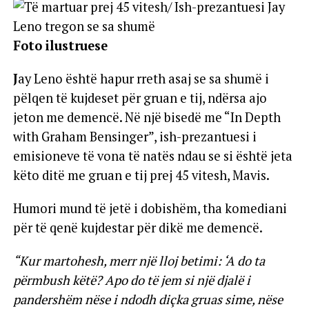
Foto ilustruese
J
ay Leno është hapur rreth asaj se sa shumë i
pëlqen të kujdeset për gruan e tij, ndërsa ajo
jeton me demencë. Në një bisedë me “In Depth
with Graham Bensinger”, ish-prezantuesi i
emisioneve të vona të natës ndau se si është jeta
këto ditë me gruan e tij prej 45 vitesh, Mavis.
Humori mund të jetë i dobishëm, tha komediani
për të qenë kujdestar për dikë me demencë.
“Kur martohesh, merr një lloj betimi: ‘A do ta
përmbush këtë? Apo do të jem si një djalë i
pandershëm nëse i ndodh diçka gruas sime, nëse