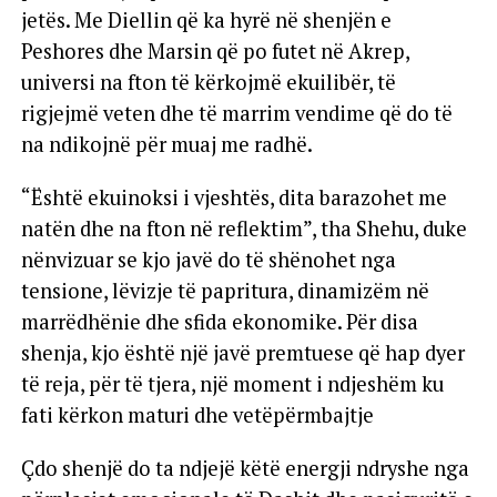
jetës. Me Diellin që ka hyrë në shenjën e
Peshores dhe Marsin që po futet në Akrep,
universi na fton të kërkojmë ekuilibër, të
rigjejmë veten dhe të marrim vendime që do të
na ndikojnë për muaj me radhë.
“Është ekuinoksi i vjeshtës, dita barazohet me
natën dhe na fton në reflektim”, tha Shehu, duke
nënvizuar se kjo javë do të shënohet nga
tensione, lëvizje të papritura, dinamizëm në
marrëdhënie dhe sfida ekonomike. Për disa
shenja, kjo është një javë premtuese që hap dyer
të reja, për të tjera, një moment i ndjeshëm ku
fati kërkon maturi dhe vetëpërmbajtje
Çdo shenjë do ta ndjejë këtë energji ndryshe nga