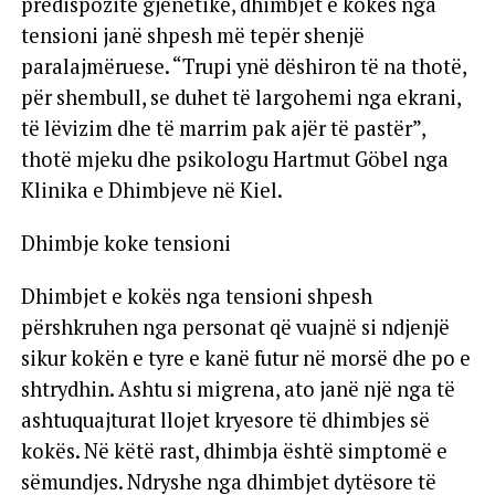
predispozitë gjenetike, dhimbjet e kokës nga
tensioni janë shpesh më tepër shenjë
paralajmëruese. “Trupi ynë dëshiron të na thotë,
për shembull, se duhet të largohemi nga ekrani,
të lëvizim dhe të marrim pak ajër të pastër”,
thotë mjeku dhe psikologu Hartmut Göbel nga
Klinika e Dhimbjeve në Kiel.
Dhimbje koke tensioni
Dhimbjet e kokës nga tensioni shpesh
përshkruhen nga personat që vuajnë si ndjenjë
sikur kokën e tyre e kanë futur në morsë dhe po e
shtrydhin. Ashtu si migrena, ato janë një nga të
ashtuquajturat llojet kryesore të dhimbjes së
kokës. Në këtë rast, dhimbja është simptomë e
sëmundjes. Ndryshe nga dhimbjet dytësore të