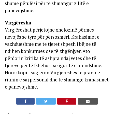
shumë përulësi për të shmangur zilitë e
panevojshme.
Virgjëresha
Virgjëreshat përjetojnë xhelozinë përmes
nevojës së tyre për përsosmëri. Krahasimet e
vazhdueshme me të tjerët shpesh i bëjnë të
ndihen konkurrues ose të zhgënjyer. Ato
përdorin kritika të ashpra ndaj vetes dhe të
tjerëve për të fshehur pasiguritë e brendshme.
Horoskopi i sugjeron Virgjëreshës të pranojë
ritmin e saj personal dhe të shmangë krahasimet
e panevojshme.