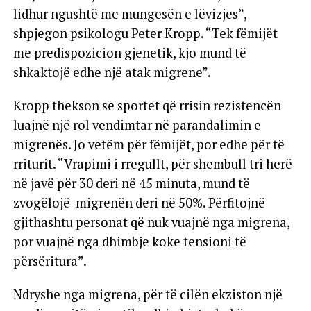
lidhur ngushtë me mungesën e lëvizjes”,
shpjegon psikologu Peter Kropp. “Tek fëmijët
me predispozicion gjenetik, kjo mund të
shkaktojë edhe një atak migrene”.
Kropp thekson se sportet që rrisin rezistencën
luajnë një rol vendimtar në parandalimin e
migrenës. Jo vetëm për fëmijët, por edhe për të
rriturit. “Vrapimi i rregullt, për shembull tri herë
në javë për 30 deri në 45 minuta, mund të
zvogëlojë migrenën deri në 50%. Përfitojnë
gjithashtu personat që nuk vuajnë nga migrena,
por vuajnë nga dhimbje koke tensioni të
përsëritura”.
Ndryshe nga migrena, për të cilën ekziston një