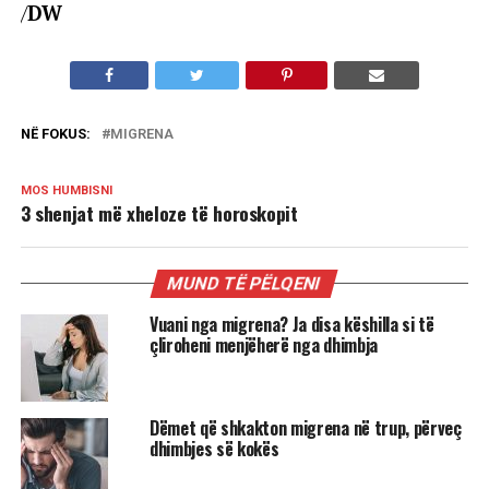
/
DW
NË FOKUS:
MIGRENA
MOS HUMBISNI
3 shenjat më xheloze të horoskopit
MUND TË PËLQENI
Vuani nga migrena? Ja disa këshilla si të
çliroheni menjëherë nga dhimbja
Dëmet që shkakton migrena në trup, përveç
dhimbjes së kokës