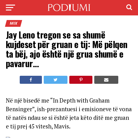
MIX
Jay Leno tregon se sa shumë
kujdeset për gruan e tij: Më pëlqen
ta bëj, ajo është një grua shumë e
pavarur…
Në një bisedë me “In Depth with Graham
Bensinger”, ish-prezantuesi i emisioneve të vona
të natës ndau se si është jeta këto ditë me gruan
e tij prej 45 vitesh, Mavis.