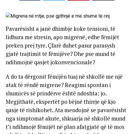
Pavarësisht a janë dhimbje koke tensioni, të
lidhura me stresin, apo migrenë, edhe fëmijët
preken prej tyre. Çfarë duhet pasur parasysh
gjatë trajtimit të fëmijëve? Dhe pse mund të
ndihmojnë qasjet jokonvencionale?
A do ta dërgonit fëmijën tuaj në shkollë me një
atak të rëndë migrene? Reagimi spontan i
shumicës së prindërve është ndoshta: jo.
Megjithatë, ekspertët po bëjnë thirrje që kjo
qasje të rishikohet. Ata mendojnë se pavarësisht
nga simptomat akute, shkuarja në shkollë mund
t’i ndihmojë fëmijët në plan afatgjatë që të mos