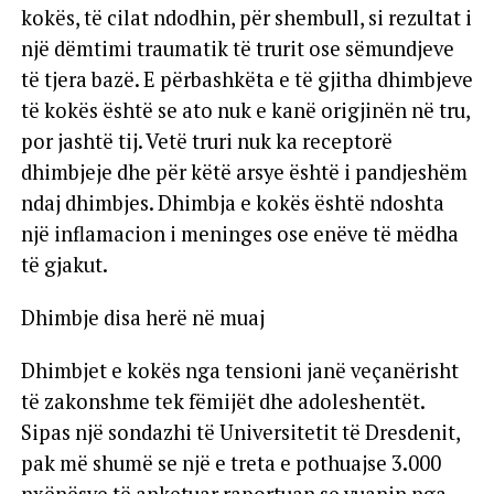
kokës, të cilat ndodhin, për shembull, si rezultat i
një dëmtimi traumatik të trurit ose sëmundjeve
të tjera bazë. E përbashkëta e të gjitha dhimbjeve
të kokës është se ato nuk e kanë origjinën në tru,
por jashtë tij. Vetë truri nuk ka receptorë
dhimbjeje dhe për këtë arsye është i pandjeshëm
ndaj dhimbjes. Dhimbja e kokës është ndoshta
një inflamacion i meninges ose enëve të mëdha
të gjakut.
Dhimbje disa herë në muaj
Dhimbjet e kokës nga tensioni janë veçanërisht
të zakonshme tek fëmijët dhe adoleshentët.
Sipas një sondazhi të Universitetit të Dresdenit,
pak më shumë se një e treta e pothuajse 3.000