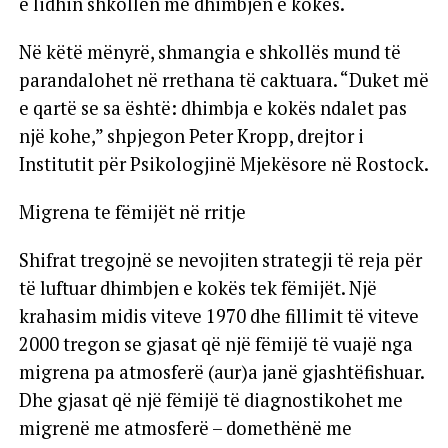
e lidhin shkollën me dhimbjen e kokës.
Në këtë mënyrë, shmangia e shkollës mund të
parandalohet në rrethana të caktuara. “Duket më
e qartë se sa është: dhimbja e kokës ndalet pas
një kohe,” shpjegon Peter Kropp, drejtor i
Institutit për Psikologjinë Mjekësore në Rostock.
Migrena te fëmijët në rritje
Shifrat tregojnë se nevojiten strategji të reja për
të luftuar dhimbjen e kokës tek fëmijët. Një
krahasim midis viteve 1970 dhe fillimit të viteve
2000 tregon se gjasat që një fëmijë të vuajë nga
migrena pa atmosferë (aur)a janë gjashtëfishuar.
Dhe gjasat që një fëmijë të diagnostikohet me
migrenë me atmosferë – domethënë me