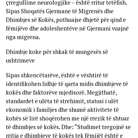
çrregullime neurologjike – është rritur tetëfish.
Sipas Shoqatës Gjermane të Migrenës dhe
Dhimbjes së Kokës, pothuajse dhjetë për qind e
fëmijëve dhe adoleshentëve në Gjermani vuajnë
nga migrena.
Dhimbje koke për shkak të mungesës së
ushtrimeve
Sipas shkencëtarëve, është e vështirë të
identifikohen lidhje të qarta midis dhimbjeve të
kokës dhe faktorëve mjedisorë. Megjithatë,
standardet e ulëta të strehimit, statusi i ulët
ekonomik i familjes dhe shumë aktivitete të
kohës së lirë shoqërohen me një rrezik të shtuar
të dhimbjes së kokës. Dhe: “Studimet tregojnë se
rritja e dhimbjeve të kokës tek fëmijët është e