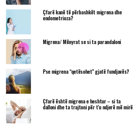
Çfarë kanë të përbashkët migrena dhe
endometrioza?
Migrena/ Mënyrat se si ta parandaloni
Pse migrena “qetësohet” gjatë fundjavës?
Çfarë është migrena e heshtur – si ta
dalloni dhe ta trajtoni për t’u ndjerë më mirë