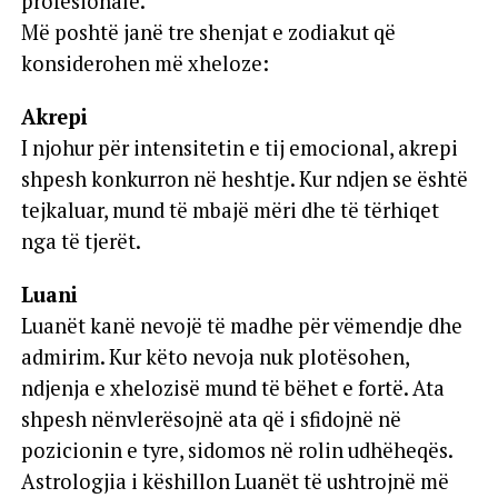
profesionale.
Më poshtë janë tre shenjat e zodiakut që
konsiderohen më xheloze:
Akrepi
I njohur për intensitetin e tij emocional, akrepi
shpesh konkurron në heshtje. Kur ndjen se është
tejkaluar, mund të mbajë mëri dhe të tërhiqet
nga të tjerët.
Luani
Luanët kanë nevojë të madhe për vëmendje dhe
admirim. Kur këto nevoja nuk plotësohen,
ndjenja e xhelozisë mund të bëhet e fortë. Ata
shpesh nënvlerësojnë ata që i sfidojnë në
pozicionin e tyre, sidomos në rolin udhëheqës.
Astrologjia i këshillon Luanët të ushtrojnë më