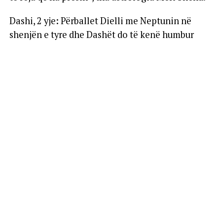
Dashi, 2 yje: Përballet Dielli me Neptunin në
shenjën e tyre dhe Dashët do të kenë humbur
besimin tek miqtë dhe shokët, se ku ata i kanë
qëllimet e tyre. Duket sikur sistemi ka dalë jashtë
rrugës së duhur. Por, një gjë e mirë do të ndodhë,
sepse Marsi në Akrep do u japë një tendencë
ekonomie në rritje. Nuk themi që kjo javë do japë
avantazhe, por ditët pas kësaj jave tentojnë për
një lëvizje dhe iniciativë të mirë në rrafshin
ekonomik. Në aspektin personal nuk do të jenë
të qartë këto ditë.
Demi, 2 yje: Do të kenë shumë të papritura në
lidhje me punën, sidomos sot edhe nesër Dielli
përballet shumë fuqishëm me Neptunin në Dash.