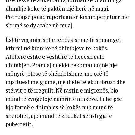
nxënësve të anketuar raportuan se vuanin nga
dhimbje koke të paktën një herë në muaj.
Pothuajse po aq raportuan se kishin përjetuar më
shumë se dy atake në muaj.
Është veçanërisht e rëndësishme të shmanget
kthimi në kronike të dhimbjeve të kokës.
Atëherë është e vështirë të heqësh qafe
dhimbjen. Prandaj mjekët rekomandojnë një
mënyrë jetese të shëndetshme, me orë të
mjaftueshme gjumë, një dietë të ekuilibruar dhe
stërvitje të rregullt. Në rastin e migrenës, kjo
mund të zvogëlojë numrin e atakeve. Edhe pse
kjo formë e dhimbjes së kokës nuk mund të
shërohet, ajo mund të zhduket sërish gjatë
pubertetit.