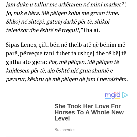
jam duke u tallur me arkëtaren në mini market?’.
Jo, nuk e bëra. Më pëlqen koha me gruan time.
Shkoj në shtëpi, gatuaj darkë për të, shikoj
televizor dhe është në rregull,”
tha ai.
Sipas Lenos, çifti bën në thelb atë që bënim më
parë, përveçse tani duhet ta ushqej dhe të bëj të
gjitha ato gjëra:
Por, më pëlqen. Më pëlqen të
kujdesem për të, ajo është një grua shumë e
pavarur, kështu që më pëlqen që jam i nevojshëm.