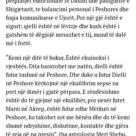
përplasjet emocionale të Dashit dhe pasiguritë e
Shigjetarit, te balancimi personal i Peshores dhe
fuqia komunikuese e Ujorit. Por një gjë është e
sigurt: qielli është në lëvizje dhe kush është i
gatshëm të dëgjojë mesazhet e tij, mund të dalë
më i fortë.
“Kemi një ditë të bukur. Është ekuinoksi i
vjeshtës. Dita barazohet me natën, dielli është
futur tashmë në Peshore. Dhe duke u futur Dielli
në Peshore kërkojmë një ekuilibrim sepse na
pret një dimër i gjatë përpara. E rëndësishme
është do të gjejmë një ekuilibër, por nesër futet
Marsi në Akrep, është futur edhe Mërkuri në
Peshore, ku takohet sot me hënën dhe do të kemi
shumë ndryshime, diskutime, kontakte dhe gjëra
të reja që na presin”, tha astrologia Meri Shehu.