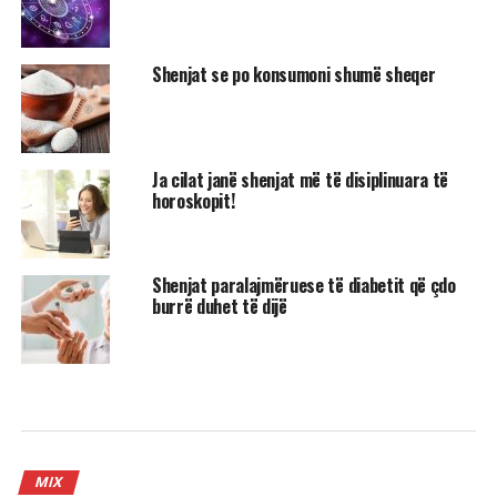
Shenjat se po konsumoni shumë sheqer
Ja cilat janë shenjat më të disiplinuara të
horoskopit!
Shenjat paralajmëruese të diabetit që çdo
burrë duhet të dijë
MIX