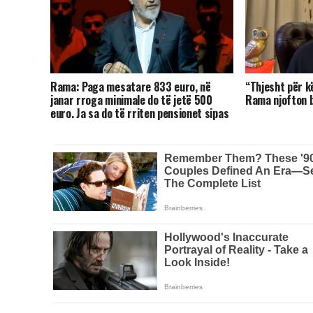
Rama: Paga mesatare 833 euro, në
“Thjesht për k
janar rroga minimale do të jetë 500
Rama njofton bo
euro. Ja sa do të rriten pensionet sipas
kategorive