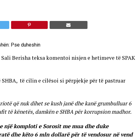
 Sali Berisha teksa komentoi nisjen e hetimeve të SPAK
HBA, të cilin e cilësoi si përpjekje për të pastruar
triotë që nuk dihet se kush janë dhe kanë grumbulluar 6
bufit të kënetës, damkën e SHBA për korrupsion madhor.
 e një komploti e Sorosit me mua dhe duke
ratë dhe këto 6 mln dollarë për të vendosur në vend