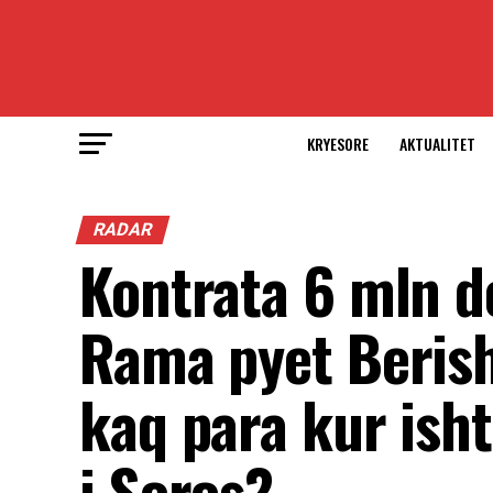
KRYESORE
AKTUALITET
RADAR
Kontrata 6 mln d
Rama pyet Beris
kaq para kur ish
i Soros?