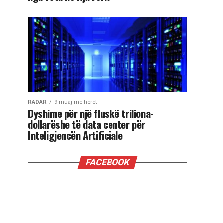
RADAR
9 muaj më herët
Dyshime për një fluskë triliona-
dollarëshe të data center për
Inteligjencën Artificiale
FACEBOOK