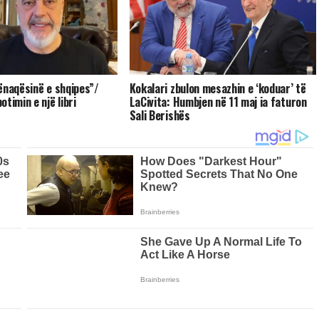
ënaqësinë e shqipes”/
Kokalari zbulon mesazhin e ‘koduar’ të
timin e një libri
LaCivita: Humbjen në 11 maj ia faturon
Sali Berishës