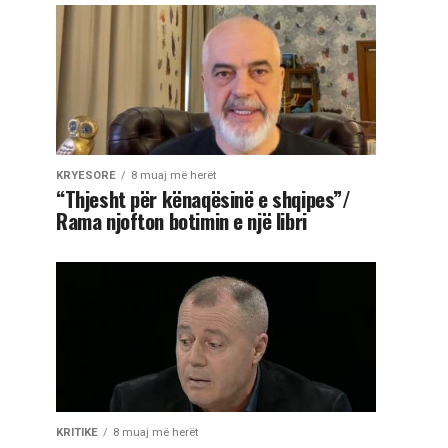
KRYESORE
8 muaj më herët
“Thjesht për kënaqësinë e shqipes”/
Rama njofton botimin e një libri
KRITIKE
8 muaj më herët