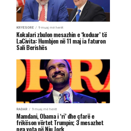
KRYESORE
9 muaj më herët
Kokalari zbulon mesazhin e ‘koduar’ të
LaCivita: Humbjen në 11 maj ia faturon
Sali Berishës
RADAR
9 muaj më herët
Mamdani, Obama i ‘ri’ dhe çfarë e
frikëson vërtet Trumpin; 3 mesazhet
nga vota në Nju Jork