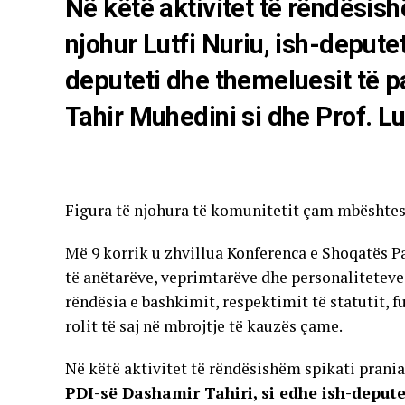
Në këtë aktivitet të rëndësis
njohur Lutfi Nuriu, ish-deputet
deputeti dhe themeluesit të p
Tahir Muhedini si dhe Prof. L
Figura të njohura të komunitetit çam mbështes
Më 9 korrik u zhvillua Konferenca e Shoqatës P
të anëtarëve, veprimtarëve dhe personaliteteve
rëndësia e bashkimit, respektimit të statutit, 
rolit të saj në mbrojtje të kauzës çame.
Në këtë aktivitet të rëndësishëm spikati prani
PDI-së Dashamir Tahiri, si edhe ish-depute