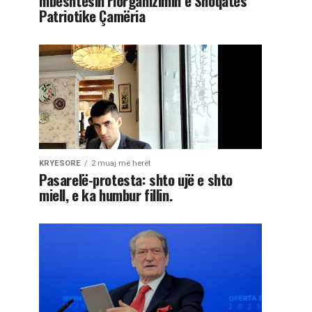
mbështesin riorganizimin e Shoqatës
Patriotike Çamëria
KRYESORE
2 muaj më herët
Pasarelë-protesta: shto ujë e shto
miell, e ka humbur fillin.