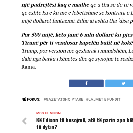
një padrejtësi kaq e madhe
që u tha se do të 
që është ku e ku më e lebetishme se kontrata e Lu
mijë dollarët fantazmë. Edhe ai ashtu tha ‘disa p
Por 500 mijë, këto janë 6 mln dollarë ku pjesë 
Tiranë për ti vendosur kapelën bufit në kokë
Trump, por version më qesharak i mundshëm, Lati
dalë nga barku i kënetës dhe që synojnë të realizo
Rama.
NË FOKUS:
GAZETATSHQIPTARE
LAJMET E FUNDIT
MOS HUMBISNI
Kë Edison të besojmë, atë të parin apo kë
të dytin?