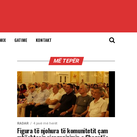
MIX
GATIME
KONTAKT
MË TEPËR
RADAR
4 javë më herët
Figura të njohura të komunitetit çam