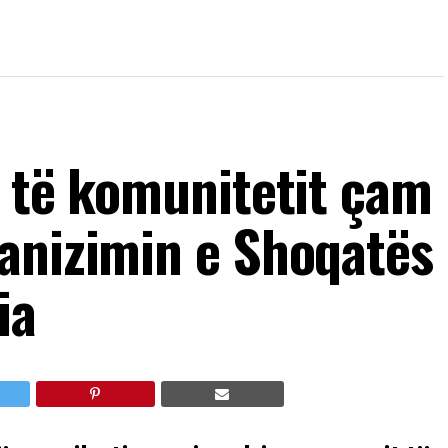
a të komunitetit çam
anizimin e Shoqatës
ia