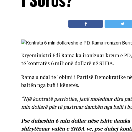
Kryeministri Edi Rama ka ironizuar kreun e PD,
të kontratës 6 milionë dollarë në SHBA.
Rama u ndal te lobimi i Partisë Demokratike në S
baltën nga bufi i kënetës.
“Një kontratë patriotike, janë mbledhur disa pa
mln dollarë për të pastruar damkën nga balli i 
Pse duheshin 6 mln dollar nëse ishte damka
shfrytëzuar vulën e SHBA-ve, pse duhej kont