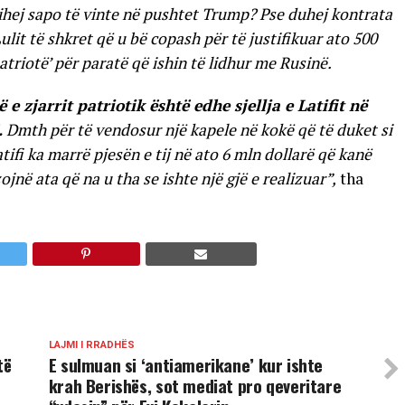
vihej sapo të vinte në pushtet Trump? Pse duhej kontrata
lit të shkret që u bë copash për të justifikuar ato 500
atriotë’ për paratë që ishin të lidhur me Rusinë.
e zjarrit patriotik është edhe sjellja e Latifit në
.
Dmth për të vendosur një kapele në kokë që të duket si
fi ka marrë pjesën e tij në ato 6 mln dollarë që kanë
jnë ata që na u tha se ishte një gjë e realizuar”,
tha
LAJMI I RRADHËS
të
E sulmuan si ‘antiamerikane’ kur ishte
krah Berishës, sot mediat pro qeveritare