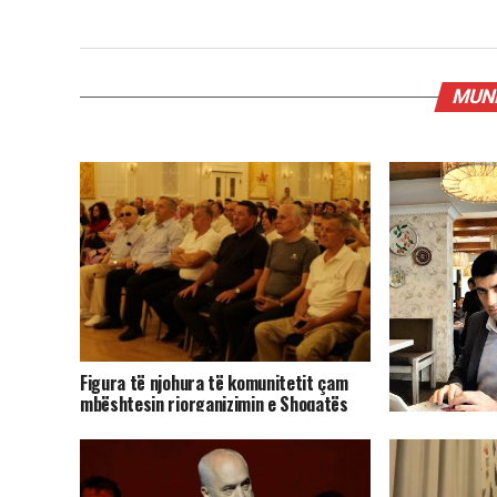
MUND
Figura të njohura të komunitetit çam
mbështesin riorganizimin e Shoqatës
Patriotike Çamëria
Pasarelë-prote
miell, e ka humb