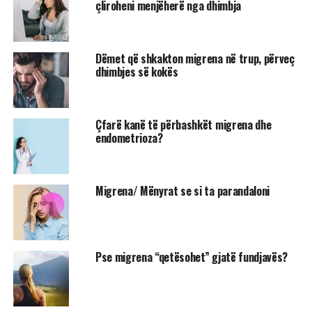
çliroheni menjëherë nga dhimbja
Dëmet që shkakton migrena në trup, përveç
dhimbjes së kokës
Çfarë kanë të përbashkët migrena dhe
endometrioza?
Migrena/ Mënyrat se si ta parandaloni
Pse migrena “qetësohet” gjatë fundjavës?