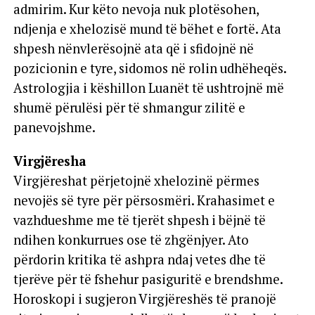
admirim. Kur këto nevoja nuk plotësohen,
ndjenja e xhelozisë mund të bëhet e fortë. Ata
shpesh nënvlerësojnë ata që i sfidojnë në
pozicionin e tyre, sidomos në rolin udhëheqës.
Astrologjia i këshillon Luanët të ushtrojnë më
shumë përulësi për të shmangur zilitë e
panevojshme.
Virgjëresha
Virgjëreshat përjetojnë xhelozinë përmes
nevojës së tyre për përsosmëri. Krahasimet e
vazhdueshme me të tjerët shpesh i bëjnë të
ndihen konkurrues ose të zhgënjyer. Ato
përdorin kritika të ashpra ndaj vetes dhe të
tjerëve për të fshehur pasiguritë e brendshme.
Horoskopi i sugjeron Virgjëreshës të pranojë