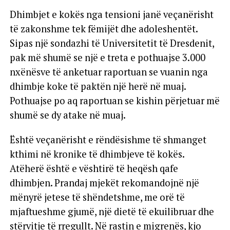
Dhimbjet e kokës nga tensioni janë veçanërisht
të zakonshme tek fëmijët dhe adoleshentët.
Sipas një sondazhi të Universitetit të Dresdenit,
pak më shumë se një e treta e pothuajse 3.000
nxënësve të anketuar raportuan se vuanin nga
dhimbje koke të paktën një herë në muaj.
Pothuajse po aq raportuan se kishin përjetuar më
shumë se dy atake në muaj.
Është veçanërisht e rëndësishme të shmanget
kthimi në kronike të dhimbjeve të kokës.
Atëherë është e vështirë të heqësh qafe
dhimbjen. Prandaj mjekët rekomandojnë një
mënyrë jetese të shëndetshme, me orë të
mjaftueshme gjumë, një dietë të ekuilibruar dhe
stërvitje të rregullt. Në rastin e migrenës, kjo