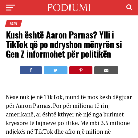
MIX
Kush është Aaron Parnas? Ylli i
TikTok që po ndryshon mënyrën si
Gen Z informohet për politikën
Nëse nuk je në TikTok, mund të mos kesh dëgjuar
për Aaron Parnas. Por për miliona të rinj
amerikanë, ai është kthyer në një nga burimet
kryesore të lajmeve politike. Me mbi 3.5 milionë
ndjekës në TikTok dhe afro një milion në