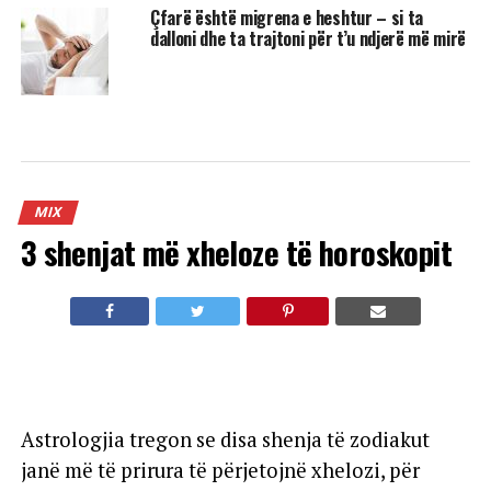
Çfarë është migrena e heshtur – si ta
dalloni dhe ta trajtoni për t’u ndjerë më mirë
MIX
3 shenjat më xheloze të horoskopit
Astrologjia tregon se disa shenja të zodiakut
janë më të prirura të përjetojnë xhelozi, për