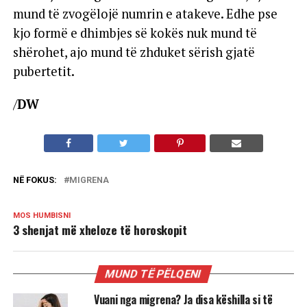
mund të zvogëlojë numrin e atakeve. Edhe pse
kjo formë e dhimbjes së kokës nuk mund të
shërohet, ajo mund të zhduket sërish gjatë
pubertetit.
/
DW
NË FOKUS:
MIGRENA
MOS HUMBISNI
3 shenjat më xheloze të horoskopit
MUND TË PËLQENI
Vuani nga migrena? Ja disa këshilla si të