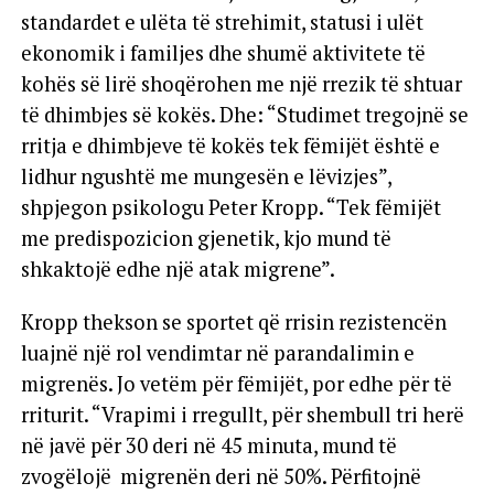
standardet e ulëta të strehimit, statusi i ulët
ekonomik i familjes dhe shumë aktivitete të
kohës së lirë shoqërohen me një rrezik të shtuar
të dhimbjes së kokës. Dhe: “Studimet tregojnë se
rritja e dhimbjeve të kokës tek fëmijët është e
lidhur ngushtë me mungesën e lëvizjes”,
shpjegon psikologu Peter Kropp. “Tek fëmijët
me predispozicion gjenetik, kjo mund të
shkaktojë edhe një atak migrene”.
Kropp thekson se sportet që rrisin rezistencën
luajnë një rol vendimtar në parandalimin e
migrenës. Jo vetëm për fëmijët, por edhe për të
rriturit. “Vrapimi i rregullt, për shembull tri herë
në javë për 30 deri në 45 minuta, mund të
zvogëlojë migrenën deri në 50%. Përfitojnë