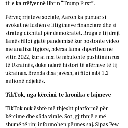
tij e ka rrëfyer në librin “Trump First”.
Përveç rrjeteve sociale, Aaron ka punuar si
avokat në fushën e litigimeve financiare dhe si
strateg dixhital për demokratët. Rruga e tij drejt
famës filloi gjatë pandemisë kur postonte video
me analiza ligjore, ndërsa fama shpërtheu në
vitin 2022, kur ai nisi të mbulonte pushtimin rus
të Ukrainës, duke ndarë histori të afërmve të tij
ukrainas. Brenda disa javësh, ai fitoi mbi 1.2
milionë ndjekës.
TikTok, nga kërcimi te kronika e lajmeve
TikTok nuk është më thjesht platformë për
kërcime dhe sfida virale. Sot, gjithnjë e më
shumë të rinj informohen përmes saj. Sipas Pew