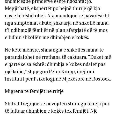
shumicës së prindërve është ndoshta: jo.
Megjithatë, ekspertët po bëjnë thirrje që kjo
qasje të rishikohet. Ata mendojnë se pavarësisht
nga simptomat akute, shkuarja në shkollë mund
t’i ndihmojë fëmijët në plan afatgjatë që të mos
e lidhin shkollën me dhimbjen e kokës.
Në këtë mënyrë, shmangia e shkollës mund të
parandalohet në rrethana të caktuara. “Duket më
e qartë se sa është: dhimbja e kokës ndalet pas
një kohe,” shpjegon Peter Kropp, drejtor i
Institutit për Psikologjinë Mjekësore në Rostock.
Migrena te fëmijët në rritje
Shifrat tregojnë se nevojiten strategji të reja për
të luftuar dhimbjen e kokës tek fëmijët. Një