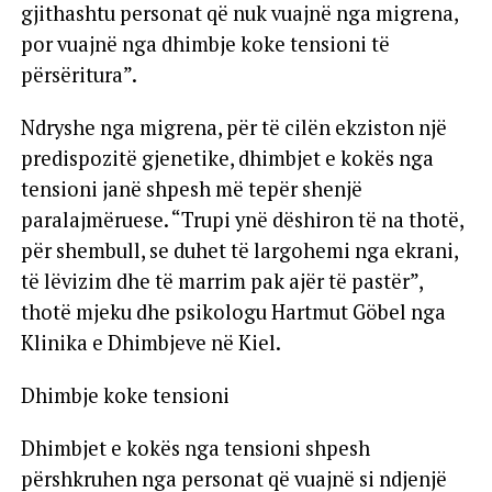
gjithashtu personat që nuk vuajnë nga migrena,
por vuajnë nga dhimbje koke tensioni të
përsëritura”.
Ndryshe nga migrena, për të cilën ekziston një
predispozitë gjenetike, dhimbjet e kokës nga
tensioni janë shpesh më tepër shenjë
paralajmëruese. “Trupi ynë dëshiron të na thotë,
për shembull, se duhet të largohemi nga ekrani,
të lëvizim dhe të marrim pak ajër të pastër”,
thotë mjeku dhe psikologu Hartmut Göbel nga
Klinika e Dhimbjeve në Kiel.
Dhimbje koke tensioni
Dhimbjet e kokës nga tensioni shpesh
përshkruhen nga personat që vuajnë si ndjenjë