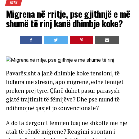
MIX
Migrena në rritje, pse gjithnjë e më
shumë të rinj kanë dhimbje koke?
Pavarësisht a janë dhimbje koke tensioni, të
lidhura me stresin, apo migrenë, edhe fëmijët
preken prej tyre. Çfarë duhet pasur parasysh
gjatë trajtimit të fëmijëve? Dhe pse mund të
ndihmojnë qasjet jokonvencionale?
A do ta dërgonit fëmijën tuaj në shkollë me një
atak të rëndë migrene? Reagimi spontan i