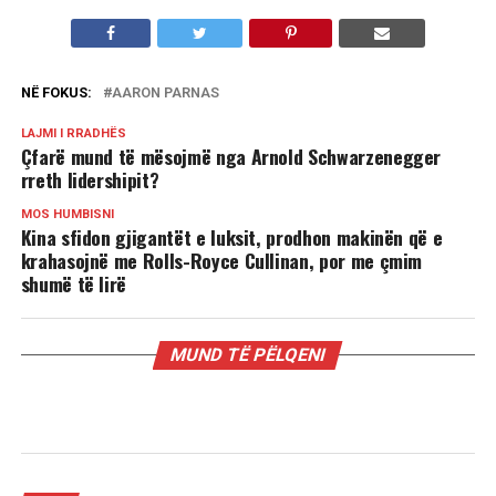
NË FOKUS:
AARON PARNAS
LAJMI I RRADHËS
Çfarë mund të mësojmë nga Arnold Schwarzenegger
rreth lidershipit?
MOS HUMBISNI
Kina sfidon gjigantët e luksit, prodhon makinën që e
krahasojnë me Rolls-Royce Cullinan, por me çmim
shumë të lirë
MUND TË PËLQENI