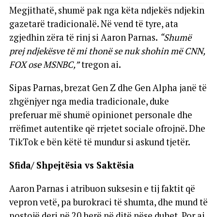
Megjithatë, shumë pak nga këta ndjekës ndjekin
gazetarë tradicionalë. Në vend të tyre, ata
zgjedhin zëra të rinj si Aaron Parnas.
“Shumë
prej ndjekësve të mi thonë se nuk shohin më CNN,
FOX ose MSNBC,”
tregon ai.
Sipas Parnas, brezat Gen Z dhe Gen Alpha janë të
zhgënjyer nga media tradicionale, duke
preferuar më shumë opinionet personale dhe
rrëfimet autentike që rrjetet sociale ofrojnë. Dhe
TikTok e bën këtë të mundur si askund tjetër.
Sfida/ Shpejtësia vs Saktësia
Aaron Parnas i atribuon suksesin e tij faktit që
vepron vetë, pa burokraci të shumta, dhe mund të
postojë deri në 20 herë në ditë nëse duhet. Por ai