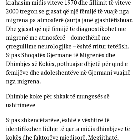
krahasim midis viteve 1970 dhe fillimit të viteve
2000 tregon se gjasat që një fëmijë të vuajë nga
migrena pa atmosferë (aur)a janë gjashtëfishuar.
Dhe gjasat që një fëmijë të diagnostikohet me
migrenë me atmosferë – domethënë me
çrregullime neurologjike – është rritur tetëfish.
Sipas Shoqatës Gjermane të Migrenës dhe
Dhimbjes së Kokës, pothuajse dhjetë për qind e
fëmijëve dhe adoleshentëve në Gjermani vuajnë
nga migrena.
Dhimbje koke për shkak të mungesës së
ushtrimeve
Sipas shkencëtarëve, është e vështirë të
identifikohen lidhje të qarta midis dhimbjeve të
kokës dhe faktorëve mjedisorë. Megjithatë,