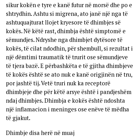
sikur kokën e tyre e kanë futur në morsë dhe po e
shtrydhin. Ashtu si migrena, ato janë një nga të
ashtuquajturat llojet kryesore të dhimbjes së
kokës. Në këtë rast, dhimbja është simptomë e
sëmundjes. Ndryshe nga dhimbjet dytësore të
kokës, të cilat ndodhin, për shembull, si rezultat i
një dëmtimi traumatik të trurit ose sëmundjeve
të tjera bazë. E përbashkëta e të gjitha dhimbjeve
të kokës është se ato nuk e kanë origjinën në tru,
por jashtë tij. Vetë truri nuk ka receptorë
dhimbjeje dhe për këtë arsye është i pandjeshëm
ndaj dhimbjes. Dhimbja e kokës është ndoshta
një inflamacion i meninges ose enëve të mëdha
të gjakut.
Dhimbje disa herë në muaj