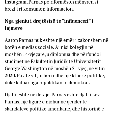
Instagram, Parnas po riformëson mënyrën si
brezi i ri konsumon informacion.
Nga gjeniu i drejtësisë te “influenceri” i
lajmeve
Aaron Parnas nuk është një emër i zakonshëm në
botën e medias sociale. Ai nisi kolegjin në
moshën 14-vjeçare, u diplomua dhe përfundoi
studimet në Fakultetin Juridik të Universitetit
George Washington në moshën 21 vjeç, në vitin
2020. Po atë vit, ai bëri edhe një kthesë politike,
duke kaluar nga republikan te demokrat.
Djalli është në detaje. Parnas është djali i Lev
Parnas, një figurë e njohur në qendër të
skandaleve politike amerikane, dhe historinë e