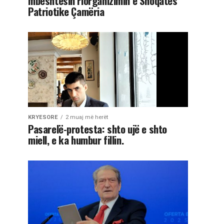
mbështesin riorganizimin e Shoqatës
Patriotike Çamëria
KRYESORE
2 muaj më herët
Pasarelë-protesta: shto ujë e shto
miell, e ka humbur fillin.