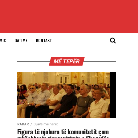
MIX
GATIME
KONTAKT
MË TEPËR
RADAR
3 javë më herët
Figura të njohura të komunitetit çam