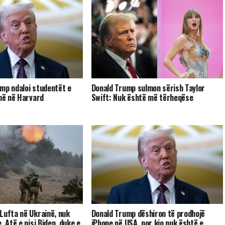
mp ndaloi studentët e
Donald Trump sulmon sërish Taylor
jnë në Harvard
Swift: Nuk është më tërheqëse
Lufta në Ukrainë, nuk
Donald Trump dëshiron të prodhojë
. Atë e nisi Biden, duke e
iPhone në USA, por kjo nuk është e