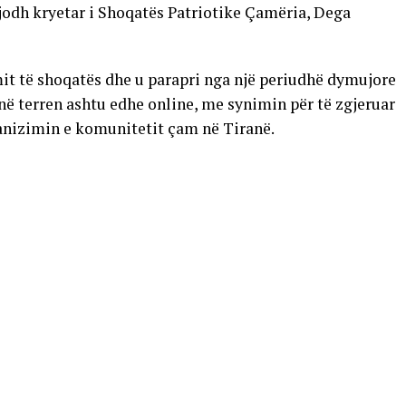
jodh kryetar i Shoqatës Patriotike Çamëria, Dega
mit të shoqatës dhe u parapri nga një periudhë dymujore
 në terren ashtu edhe online, me synimin për të zgjeruar
ganizimin e komunitetit çam në Tiranë.