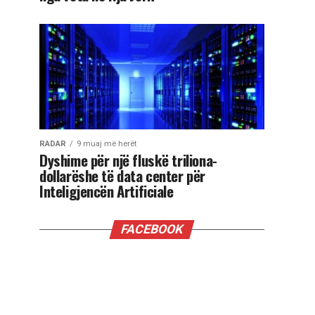
RADAR
9 muaj më herët
Dyshime për një fluskë triliona-
dollarëshe të data center për
Inteligjencën Artificiale
FACEBOOK