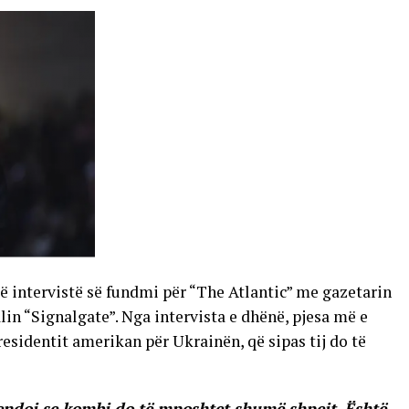
 intervistë së fundmi për “The Atlantic” me gazetarin
in “Signalgate”. Nga intervista e dhënë, pjesa më e
sidentit amerikan për Ukrainën, që sipas tij do të
endoj se kombi do të mposhtet shumë shpejt. Është