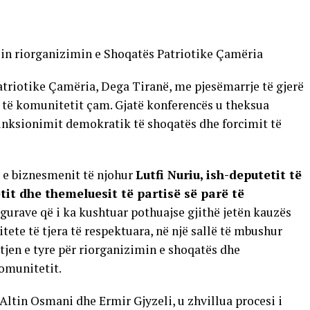
in riorganizimin e Shoqatës Patriotike Çamëria
atriotike Çamëria, Dega Tiranë, me pjesëmarrje të gjerë
 të komunitetit çam. Gjatë konferencës u theksua
funksionimit demokratik të shoqatës dhe forcimit të
a e biznesmenit të njohur
Lutfi Nuriu, ish-deputetit të
tit dhe themeluesit të partisë së parë të
figurave që i ka kushtuar pothuajse gjithë jetën kauzës
te të tjera të respektuara, në një sallë të mbushur
tjen e tyre për riorganizimin e shoqatës dhe
omunitetit.
ltin Osmani dhe Ermir Gjyzeli, u zhvillua procesi i