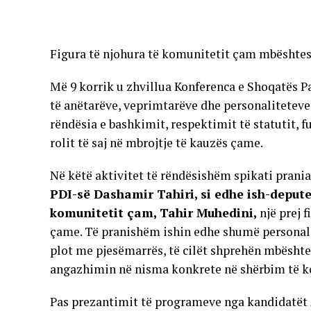
Figura të njohura të komunitetit çam mbështes
Më 9 korrik u zhvillua Konferenca e Shoqatës P
të anëtarëve, veprimtarëve dhe personaliteteve
rëndësia e bashkimit, respektimit të statutit, 
rolit të saj në mbrojtje të kauzës çame.
Në këtë aktivitet të rëndësishëm spikati prani
PDI-së Dashamir Tahiri, si edhe ish-depute
komunitetit çam, Tahir Muhedini,
një prej 
çame. Të pranishëm ishin edhe shumë personalite
plot me pjesëmarrës, të cilët shprehën mbështe
angazhimin në nisma konkrete në shërbim të k
Pas prezantimit të programeve nga kandidatët A