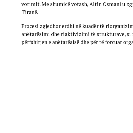
votimit. Me shumicë votash, Altin Osmani u zg
Tiranë.
Procesi zgjedhor erdhi në kuadër të riorganizi
anëtarësimi dhe riaktivizimi të strukturave, si
përfshirjen e anëtarësisë dhe për të forcuar or