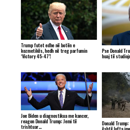
Trump futet edhe në botën e
kozmetikës, hedh në treg parfumin
Pse Donald Tru
‘Victory 45-47’!
huaj të studio
Joe Biden u diagnostikua me kancer,
reagon Donald Trump: Jemi të
Donald Trump: 
trishtuar…
është lufta ime