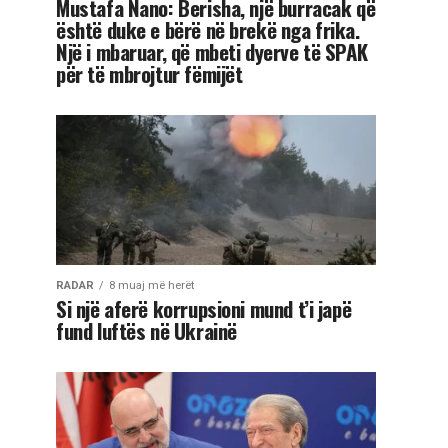
Mustafa Nano: Berisha, një burracak që
është duke e bërë në brekë nga frika.
Një i mbaruar, që mbeti dyerve të SPAK
për të mbrojtur fëmijët
RADAR
8 muaj më herët
Si një aferë korrupsioni mund t’i japë
fund luftës në Ukrainë