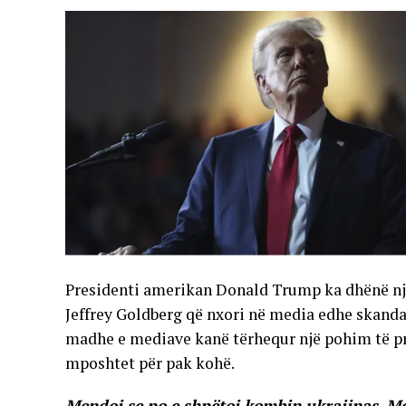
Presidenti amerikan Donald Trump ka dhënë një
Jeffrey Goldberg që nxori në media edhe skandal
madhe e mediave kanë tërhequr një pohim të pre
mposhtet për pak kohë.
Mendoj se po e shpëtoj kombin ukraiinas. M