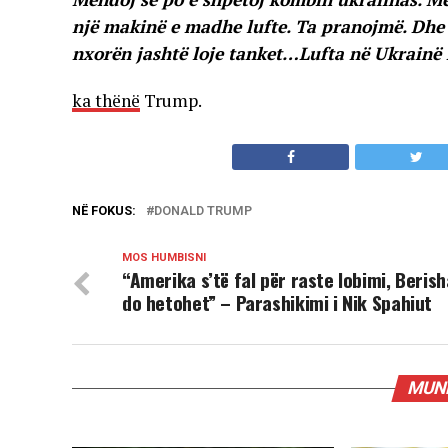
një makinë e madhe lufte. Ta pranojmë. Dhe 
nxorën jashtë loje tanket…Lufta në Ukrainë
ka thënë
Trump.
NË FOKUS:
DONALD TRUMP
MOS HUMBISNI
“Amerika s’të fal për raste lobimi, Berish
do hetohet” – Parashikimi i Nik Spahiut
MUND