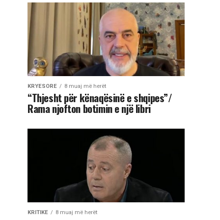
KRYESORE
8 muaj më herët
“Thjesht për kënaqësinë e shqipes”/
Rama njofton botimin e një libri
KRITIKE
8 muaj më herët