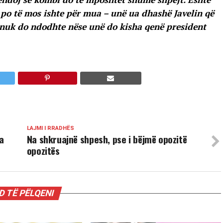
po të mos ishte për mua – unë ua dhashë Javelin që
 nuk do ndodhte nëse unë do kisha qenë president
LAJMI I RRADHËS
a
Na shkruajnë shpesh, pse i bëjmë opozitë
opozitës
 TË PËLQENI