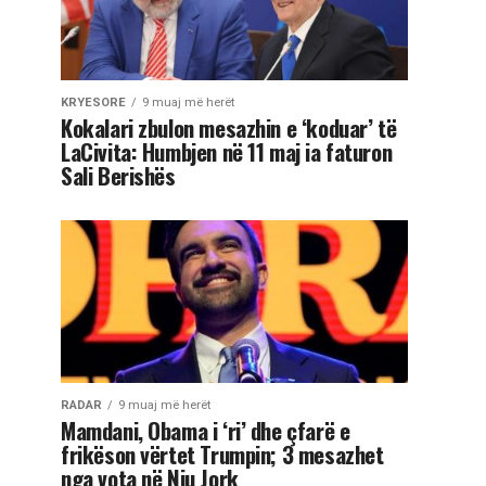
KRYESORE
9 muaj më herët
Kokalari zbulon mesazhin e ‘koduar’ të
LaCivita: Humbjen në 11 maj ia faturon
Sali Berishës
RADAR
9 muaj më herët
Mamdani, Obama i ‘ri’ dhe çfarë e
frikëson vërtet Trumpin; 3 mesazhet
nga vota në Nju Jork