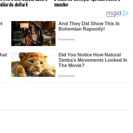
iliarda dollarë
mundur