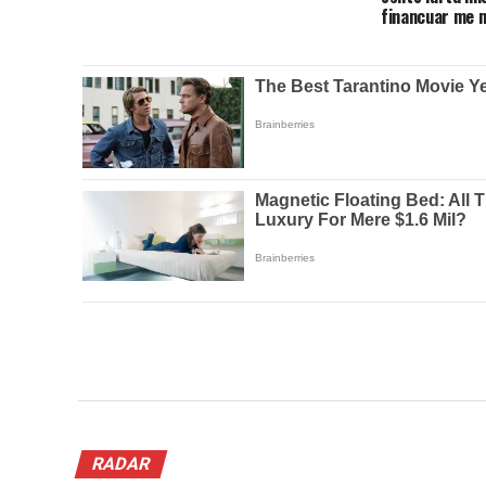
financuar me m
RADAR